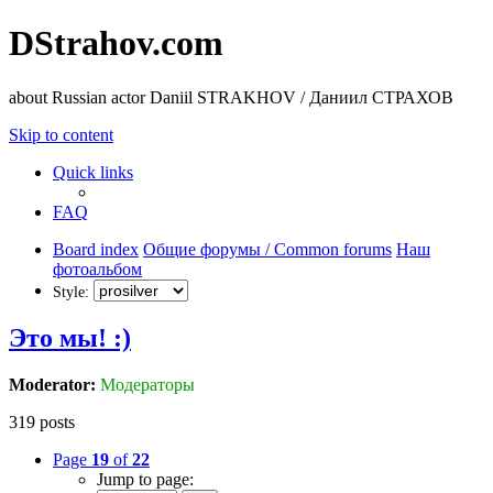
DStrahov.com
about Russian actor Daniil STRAKHOV / Даниил СТРАХОВ
Skip to content
Quick links
FAQ
Board index
Общие форумы / Common forums
Наш
фотоальбом
Style:
Это мы! :)
Moderator:
Модераторы
319 posts
Page
19
of
22
Jump to page: