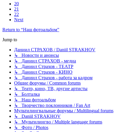
20
21
22
Next
Return to “Наш фотоальбом”
Jump to
Даниил СТРАХОВ / Daniil STRAKHOV
↳ Новости и анонсы
↳ Даниил СТРАХОВ - медиа
↳ Даниил Страхов - ТЕАТР
↳ Даниил Страхов - КИНО
↳ Даниил Страхов - работа за кадром
Общие форумы / Common forums
↳ Театр, кино, ТВ, другие артисты
↳ Болталка
↳ Наш фотоальбом
↳ Творчество поклонников / Fan Art
Мультилингвальные форумы / Multilingual forums
↳ Daniil STRAKHOV
↳ Мультилингво / Multiple language forums
↳ Фото / Photos