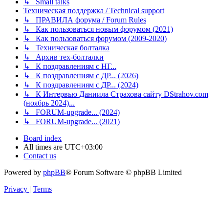
↳ Small talks
Техническая поддержка / Technical support
↳ ПРАВИЛА форума / Forum Rules
↳ Как пользоваться новым форумом (2021)
↳ Как пользоваться форумом (2009-2020)
↳ Техническая болталка
↳ Архив тех-болталки
↳ К поздравлениям с НГ...
↳ К поздравлениям с ДР... (2026)
↳ К поздравлениям с ДР... (2024)
↳ К Интервью Даниила Страхова сайту DStrahov.com
(ноябрь 2024)...
↳ FORUM-upgrade... (2024)
↳ FORUM-upgrade... (2021)
Board index
All times are
UTC+03:00
Contact us
Powered by
phpBB
® Forum Software © phpBB Limited
Privacy
|
Terms