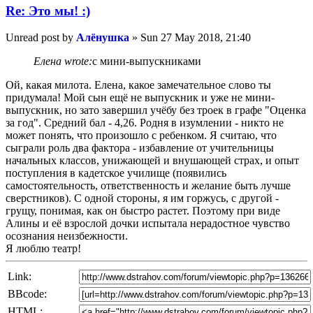
Re: Это мы! :)
Unread post
by
Алёнушка
»
Sun 27 May 2018, 21:40
Елена wrote:
с мини-выпускниками
Ой, какая милота. Елена, какое замечательное слово ты
придумала! Мой сын ещё не выпускник и уже не мини-
выпускник, но зато завершил учёбу без троек в графе "Оценка
за год". Средний бал - 4,26. Родня в изумлении - никто не
может понять, что произошло с ребенком. Я считаю, что
сыграли роль два фактора - избавление от учительницы
начальных классов, унижающей и внушающей страх, и опыт
поступления в кадетское училище (появились
самостоятельность, ответственность и желание быть лучше
сверстников). С одной стороны, я им горжусь, с другой -
грущу, понимая, как он быстро растет. Поэтому при виде
Алины и её взрослой дочки испытала нерадостное чувство
осознания неизбежности.
Я люблю театр!
Link:
BBcode:
HTML: