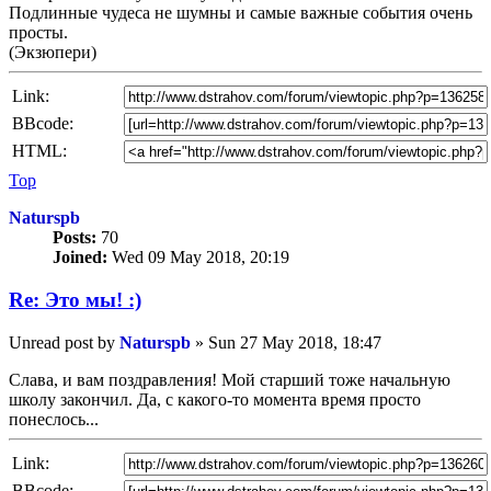
Подлинные чудеса не шумны и самые важные события очень
просты.
(Экзюпери)
Link:
BBcode:
HTML:
Top
Naturspb
Posts:
70
Joined:
Wed 09 May 2018, 20:19
Re: Это мы! :)
Unread post
by
Naturspb
»
Sun 27 May 2018, 18:47
Слава, и вам поздравления! Мой старший тоже начальную
школу закончил. Да, с какого-то момента время просто
понеслось...
Link:
BBcode: