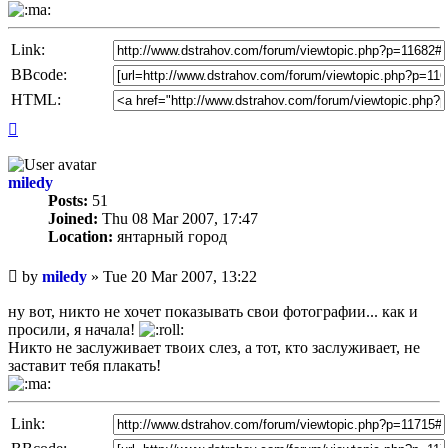
Link:
BBcode:
HTML:
Top
miledy
Posts:
51
Joined:
Thu 08 Mar 2007, 17:47
Location:
янтарный город
Unread
by
miledy
»
Tue 20 Mar 2007, 13:22
post
ну вот, никто не хочет показывать свои фотографии... как и
просили, я начала!
Никто не заслуживает твоих слез, а тот, кто заслуживает, не
заставит тебя плакать!
Link: