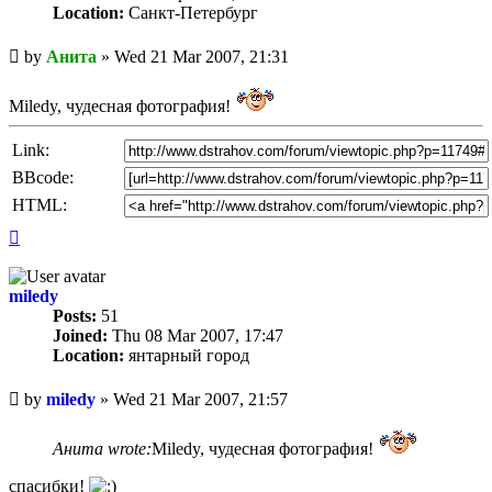
Location:
Санкт-Петербург
Unread
by
Анита
»
Wed 21 Mar 2007, 21:31
post
Miledy, чудесная фотография!
Link:
BBcode:
HTML:
Top
miledy
Posts:
51
Joined:
Thu 08 Mar 2007, 17:47
Location:
янтарный город
Unread
by
miledy
»
Wed 21 Mar 2007, 21:57
post
Анита wrote:
Miledy, чудесная фотография!
спасибки!