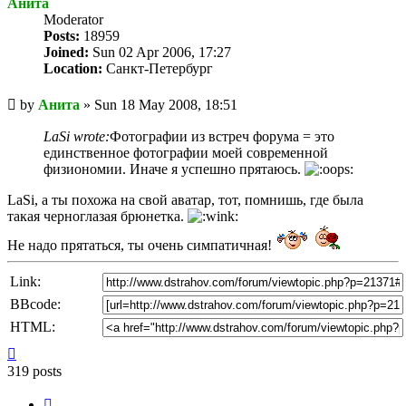
Анита
Мoderator
Posts:
18959
Joined:
Sun 02 Apr 2006, 17:27
Location:
Санкт-Петербург
Unread
by
Анита
»
Sun 18 May 2008, 18:51
post
LaSi wrote:
Фотографии из встреч форума = это
единственное фотографии моей современной
физиономии. Иначе я успешно прятаюсь.
LaSi, а ты похожа на свой аватар, тот, помнишь, где была
такая черноглазая брюнетка.
Не надо прятаться, ты очень симпатичная!
Link:
BBcode:
HTML:
Top
319 posts
Page