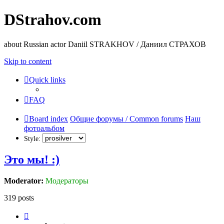
DStrahov.com
about Russian actor Daniil STRAKHOV / Даниил СТРАХОВ
Skip to content
Quick links
FAQ
Board index
Общие форумы / Common forums
Наш
фотоальбом
Style:
Это мы! :)
Moderator:
Модераторы
319 posts
Page
1