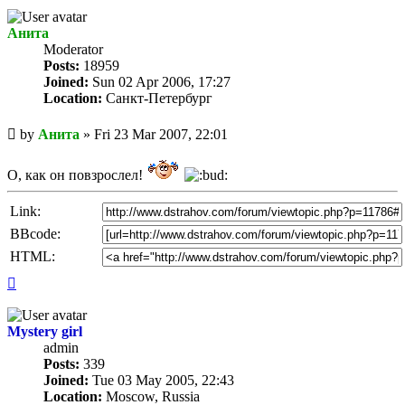
Анита
Мoderator
Posts:
18959
Joined:
Sun 02 Apr 2006, 17:27
Location:
Санкт-Петербург
Unread
by
Анита
»
Fri 23 Mar 2007, 22:01
post
О, как он повзрослел!
Link:
BBcode:
HTML:
Top
Mystery girl
admin
Posts:
339
Joined:
Tue 03 May 2005, 22:43
Location:
Moscow, Russia