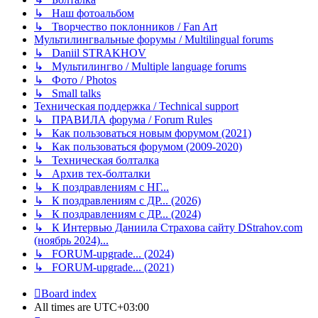
↳ Наш фотоальбом
↳ Творчество поклонников / Fan Art
Мультилингвальные форумы / Multilingual forums
↳ Daniil STRAKHOV
↳ Мультилингво / Multiple language forums
↳ Фото / Photos
↳ Small talks
Техническая поддержка / Technical support
↳ ПРАВИЛА форума / Forum Rules
↳ Как пользоваться новым форумом (2021)
↳ Как пользоваться форумом (2009-2020)
↳ Техническая болталка
↳ Архив тех-болталки
↳ К поздравлениям с НГ...
↳ К поздравлениям с ДР... (2026)
↳ К поздравлениям с ДР... (2024)
↳ К Интервью Даниила Страхова сайту DStrahov.com
(ноябрь 2024)...
↳ FORUM-upgrade... (2024)
↳ FORUM-upgrade... (2021)
Board index
All times are
UTC+03:00