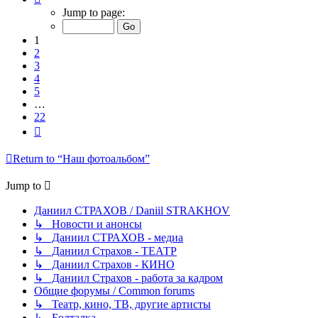
1
Jump to page:
of
22
1
2
3
4
5
…
22
Next
Return to “Наш фотоальбом”
Jump to
Даниил СТРАХОВ / Daniil STRAKHOV
↳ Новости и анонсы
↳ Даниил СТРАХОВ - медиа
↳ Даниил Страхов - ТЕАТР
↳ Даниил Страхов - КИНО
↳ Даниил Страхов - работа за кадром
Общие форумы / Common forums
↳ Театр, кино, ТВ, другие артисты
↳ Болталка