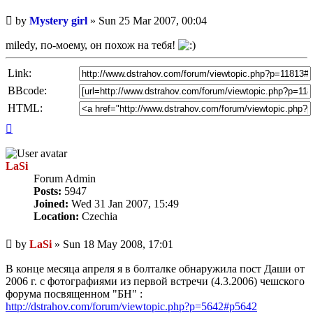
Unread
by
Mystery girl
»
Sun 25 Mar 2007, 00:04
post
miledy, по-моему, он похож на тебя!
Link:
BBcode:
HTML:
Top
LaSi
Forum Admin
Posts:
5947
Joined:
Wed 31 Jan 2007, 15:49
Location:
Czechia
Unread
by
LaSi
»
Sun 18 May 2008, 17:01
post
В конце месяца апреля я в болталке обнаружила пост Даши от
2006 г. с фотографиями из первой встречи (4.3.2006) чешского
форума посвященном "БН" :
http://dstrahov.com/forum/viewtopic.php?p=5642#p5642