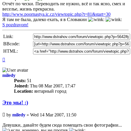
Отчёт по чески. Переводить не нужно, всё и так ясно, смех и
веселье, жизнь прекрасна.
http://www.poornastya.ic.cz/viewtopic.php?t=81&start=30
Я там не была, далеко ехать, я в Словакии
S pozdravom!
Link:
BBcode:
HTML:
Top
miledy
Posts:
51
Joined:
Thu 08 Mar 2007, 17:47
Location:
янтарный город
Это мы! :)
Unread
by
miledy
»
Wed 14 Mar 2007, 11:50
post
Девушки, давайте будем сюда помещать свои фотографии...
если, конечно, вы не против