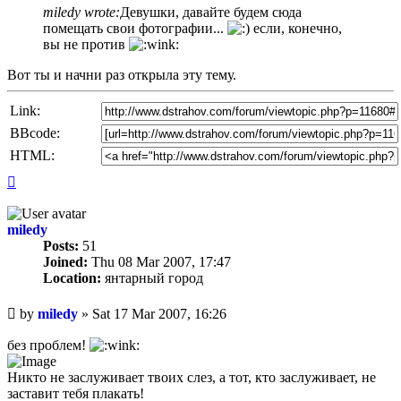
miledy wrote:
Девушки, давайте будем сюда
помещать свои фотографии...
если, конечно,
вы не против
Вот ты и начни раз открыла эту тему.
Link:
BBcode:
HTML:
Top
miledy
Posts:
51
Joined:
Thu 08 Mar 2007, 17:47
Location:
янтарный город
Unread
by
miledy
»
Sat 17 Mar 2007, 16:26
post
без проблем!
Никто не заслуживает твоих слез, а тот, кто заслуживает, не
заставит тебя плакать!