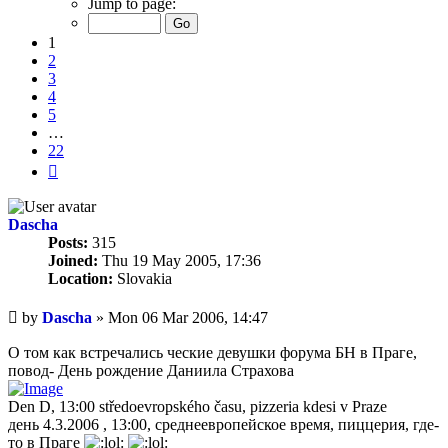
Jump to page:
of
22
1
2
3
4
5
…
22
Next
Dascha
Posts:
315
Joined:
Thu 19 May 2005, 17:36
Location:
Slovakia
Unread
by
Dascha
»
Mon 06 Mar 2006, 14:47
post
О том как встречались ческие девушки форума БН в Праге,
повод- День рождение Даниила Страхова
Den D, 13:00 středoevropského času, pizzeria kdesi v Praze
день 4.3.2006 , 13:00, среднеевропейское время, пиццерия, где-
то в Праге