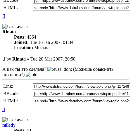
BBcode:
HTML:
Top
Rinata
Posts:
4364
Joined:
Tue 16 Jan 2007, 01:34
Location:
Москва
Unread
by
Rinata
»
Tue 20 Mar 2007, 20:58
post
А как ты это сделала?
(Можешь объяснить
поэтапно?)
Link:
BBcode:
HTML:
Top
miledy
Posts:
51