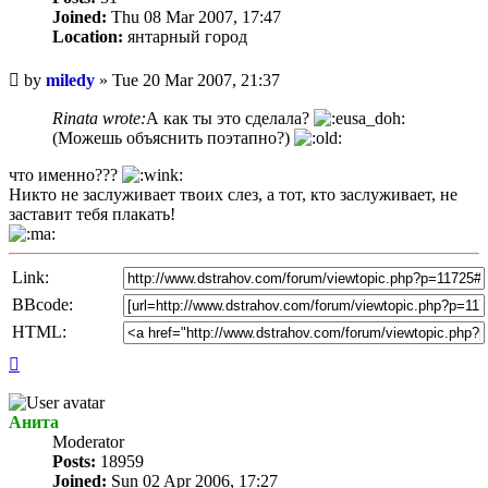
Joined:
Thu 08 Mar 2007, 17:47
Location:
янтарный город
Unread
by
miledy
»
Tue 20 Mar 2007, 21:37
post
Rinata wrote:
А как ты это сделала?
(Можешь объяснить поэтапно?)
что именно???
Никто не заслуживает твоих слез, а тот, кто заслуживает, не
заставит тебя плакать!
Link:
BBcode:
HTML:
Top
Анита
Мoderator
Posts:
18959
Joined:
Sun 02 Apr 2006, 17:27