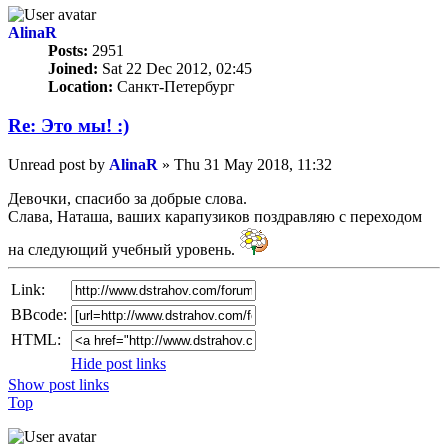
AlinaR
Posts:
2951
Joined:
Sat 22 Dec 2012, 02:45
Location:
Санкт-Петербург
Re: Это мы! :)
Unread post
by
AlinaR
»
Thu 31 May 2018, 11:32
Девочки, спасибо за добрые слова.
Слава, Наташа, ваших карапузиков поздравляю с переходом
на следующий учебный уровень.
Link:
BBcode:
HTML:
Hide post links
Show post links
Top