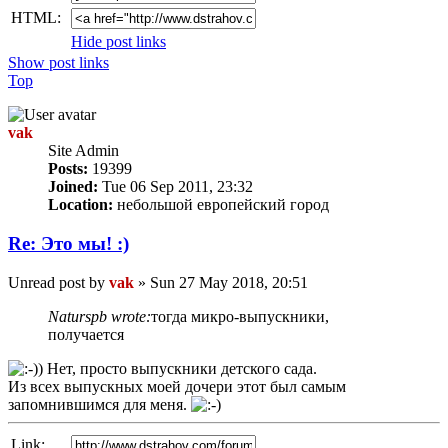
HTML:
Hide post links
Show post links
Top
vak
Site Admin
Posts:
19399
Joined:
Tue 06 Sep 2011, 23:32
Location:
небольшой европейский город
Re: Это мы! :)
Unread post
by
vak
»
Sun 27 May 2018, 20:51
Naturspb wrote:
тогда микро-выпускники,
получается
Нет, просто выпускники детского сада.
Из всех выпускных моей дочери этот был самым
запомнившимся для меня.
Link: