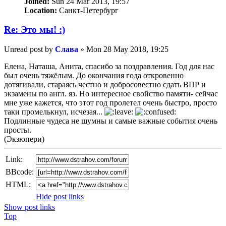
Joined:
Sun 24 Mar 2013, 19:57
Location:
Санкт-Петербург
Re: Это мы! :)
Unread post
by
Слава
»
Mon 28 May 2018, 19:25
Елена, Наташа, Анита, спасибо за поздравления. Год для нас
был очень тяжёлым. До окончания года откровенно
дотягивали, стараясь честно и добросовестно сдать ВПР и
экзамены по англ. яз. Но интересное свойство памяти- сейчас
мне уже кажется, что этот год пролетел очень быстро, просто
таки промелькнул, исчезая...
Подлинные чудеса не шумны и самые важные события очень
просты.
(Экзюпери)
Link:
BBcode:
HTML:
Hide post links
Show post links
Top