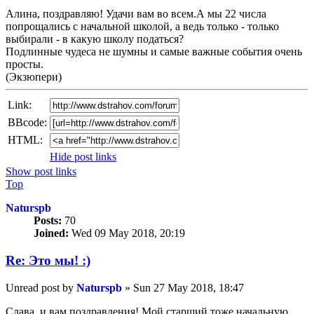
Алина, поздравляю! Удачи вам во всем.А мы 22 числа
попрощались с начальной школой, а ведь только - только
выбирали - в какую школу податься?
Подлинные чудеса не шумны и самые важные события очень
просты.
(Экзюпери)
Link:
BBcode:
HTML:
Hide post links
Show post links
Top
Naturspb
Posts:
70
Joined:
Wed 09 May 2018, 20:19
Re: Это мы! :)
Unread post
by
Naturspb
»
Sun 27 May 2018, 18:47
Слава, и вам поздравления! Мой старший тоже начальную