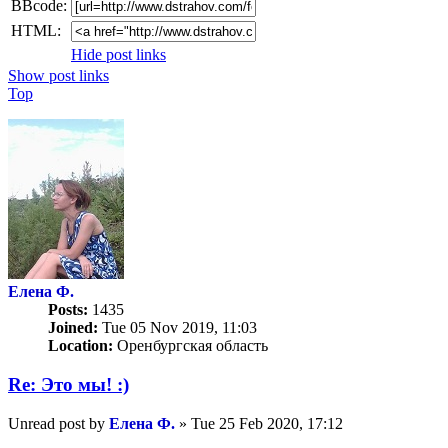
BBcode:
HTML:
Hide post links
Show post links
Top
Елена Ф.
Posts:
1435
Joined:
Tue 05 Nov 2019, 11:03
Location:
Оренбургская область
Re: Это мы! :)
Unread post
by
Елена Ф.
»
Tue 25 Feb 2020, 17:12