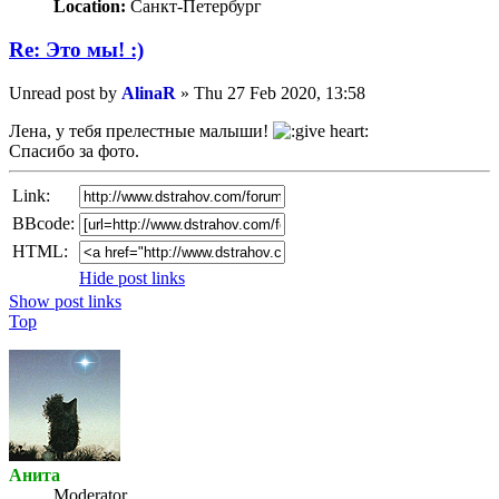
Location:
Санкт-Петербург
Re: Это мы! :)
Unread post
by
AlinaR
»
Thu 27 Feb 2020, 13:58
Лена, у тебя прелестные малыши!
Спасибо за фото.
Link:
BBcode:
HTML:
Hide post links
Show post links
Top
Анита
Мoderator