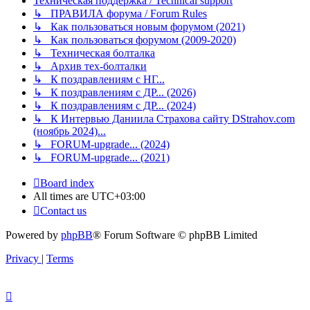
Техническая поддержка / Technical support
↳ ПРАВИЛА форума / Forum Rules
↳ Как пользоваться новым форумом (2021)
↳ Как пользоваться форумом (2009-2020)
↳ Техническая болталка
↳ Архив тех-болталки
↳ К поздравлениям с НГ...
↳ К поздравлениям с ДР... (2026)
↳ К поздравлениям с ДР... (2024)
↳ К Интервью Даниила Страхова сайту DStrahov.com
(ноябрь 2024)...
↳ FORUM-upgrade... (2024)
↳ FORUM-upgrade... (2021)
Board index
All times are
UTC+03:00
Contact us
Powered by
phpBB
® Forum Software © phpBB Limited
Privacy
|
Terms