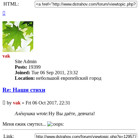
HTML:
Top
vak
Site Admin
Posts:
19399
Joined:
Tue 06 Sep 2011, 23:32
Location:
небольшой европейский город
Re: Наши стихи
Unread
by
vak
»
Fri 06 Oct 2017, 22:31
post
Алёнушка wrote:
Ну Вы даёте, девчата!
Меня ежик смутил...
Link: