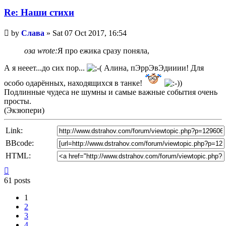
Re: Наши стихи
Unread
by
Слава
»
Sat 07 Oct 2017, 16:54
post
оза wrote:
Я про ежика сразу поняла,
А я нееет...до сих пор...
Алина, пЭррЭвЭдииии! Для
особо одарённых, находящихся в танке!
Подлинные чудеса не шумны и самые важные события очень
просты.
(Экзюпери)
Link:
BBcode:
HTML:
Top
61 posts
1
2
3
4