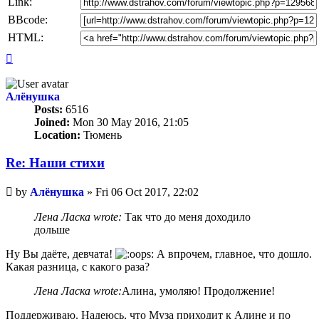
Link:
BBcode:
HTML:
Top
Алёнушка
Posts:
6516
Joined:
Mon 30 May 2016, 21:05
Location:
Тюмень
Re: Наши стихи
Unread
by
Алёнушка
»
Fri 06 Oct 2017, 22:02
post
Лена Ласка wrote:
Так что до меня доходило
дольше
Ну Вы даёте, девчата!
А впрочем, главное, что дошло.
Какая разница, с какого раза?
Лена Ласка wrote:
Алина, умоляю! Продолжение!
Поддерживаю. Надеюсь, что Муза приходит к Алине и по