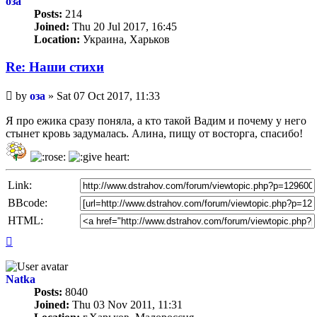
оза
Posts:
214
Joined:
Thu 20 Jul 2017, 16:45
Location:
Украина, Харьков
Re: Наши стихи
Unread
by
оза
»
Sat 07 Oct 2017, 11:33
post
Я про ежика сразу поняла, а кто такой Вадим и почему у него
стынет кровь задумалась. Алина, пищу от восторга, спасибо!
Link:
BBcode:
HTML:
Top
Natka
Posts:
8040
Joined:
Thu 03 Nov 2011, 11:31