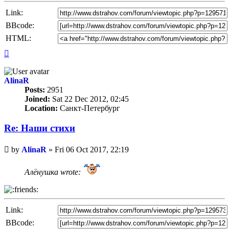
Link:
BBcode:
HTML:
Top
AlinaR
Posts:
2951
Joined:
Sat 22 Dec 2012, 02:45
Location:
Санкт-Петербург
Re: Наши стихи
Unread
by
AlinaR
»
Fri 06 Oct 2017, 22:19
post
Алёнушка wrote:
Link:
BBcode: