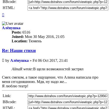
BBcode:
HTML:
Top
Алёнушка
Posts:
6516
Joined:
Mon 30 May 2016, 21:05
Location:
Тюмень
Re: Наши стихи
Unread
by
Алёнушка
»
Fri 06 Oct 2017, 21:41
post
AlinaR wrote:
В щели возможностей застрял
Смех смехом, а такое ощущение, что Алина написала про
меня сегодняшнюю. Мдя, ну надо же...
Я люблю театр!
Link:
BBcode:
HTML: