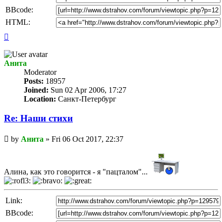
BBcode:
HTML:
Top
Анита
Мoderator
Posts:
18957
Joined:
Sun 02 Apr 2006, 17:27
Location:
Санкт-Петербург
Re: Наши стихи
Unread
by
Анита
»
Fri 06 Oct 2017, 22:37
post
Алина, как это говорится - я "пацталом"...
Link:
BBcode: