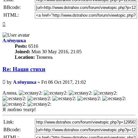
BBcode:
HTML:
Top
Алёнушка
Posts:
6516
Joined:
Mon 30 May 2016, 21:05
Location:
Тюмень
Re: Наши стихи
Unread
by
Алёнушка
»
Fri 06 Oct 2017, 21:02
post
Алина,
Я люблю театр!
Link:
BBcode:
HTML: