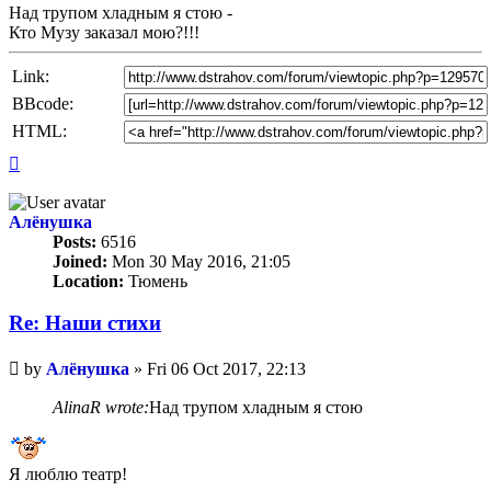
Над трупом хладным я стою -
Кто Музу заказал мою?!!!
Link:
BBcode:
HTML:
Top
Алёнушка
Posts:
6516
Joined:
Mon 30 May 2016, 21:05
Location:
Тюмень
Re: Наши стихи
Unread
by
Алёнушка
»
Fri 06 Oct 2017, 22:13
post
AlinaR wrote:
Над трупом хладным я стою
Я люблю театр!