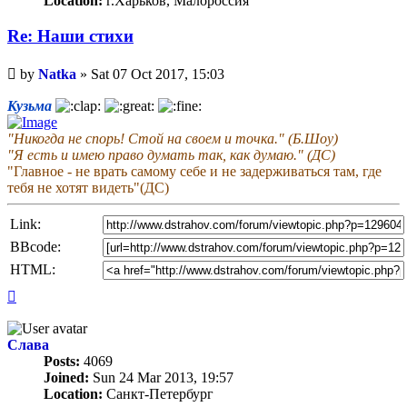
Location:
г.Харьков, Малороссия
Re: Наши стихи
Unread
by
Natka
»
Sat 07 Oct 2017, 15:03
post
Кузьма
"Никогда не спорь! Стой на своем и точка." (Б.Шоу)
"Я есть и имею право думать так, как думаю." (ДС)
"Главное - не врать самому себе и не задерживаться там, где
тебя не хотят видеть"(ДС)
Link:
BBcode:
HTML:
Top
Слава
Posts:
4069
Joined:
Sun 24 Mar 2013, 19:57
Location:
Санкт-Петербург