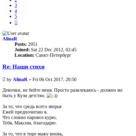
3
4
5
Next
AlinaR
Posts:
2951
Joined:
Sat 22 Dec 2012, 02:45
Location:
Санкт-Петербург
Re: Наши стихи
Unread
by
AlinaR
»
Fri 06 Oct 2017, 20:50
post
Девочки, не бейте меня. Просто развлекаюсь - должно же
быть у Кузи детство.
За то, что средь всего зверья
Ежей предпочитаю я,
Что словно паровоз курю,
Тебя, Максим, благодарю.
За то, что в тире мажу вновь,