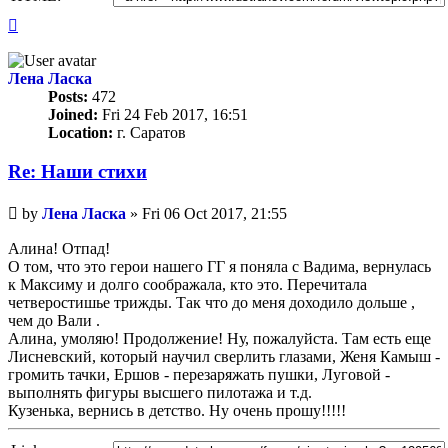
Top
Лена Ласка
Posts:
472
Joined:
Fri 24 Feb 2017, 16:51
Location:
г. Саратов
Re: Наши стихи
Unread
by
Лена Ласка
»
Fri 06 Oct 2017, 21:55
post
Алина! Отпад!
О том, что это герои нашего ГГ я поняла с Вадима, вернулась
к Максиму и долго соображала, кто это. Перечитала
четверостишье трижды. Так что до меня доходило дольше ,
чем до Вали .
Алина, умоляю! Продолжение! Ну, пожалуйста. Там есть еще
Лисневский, который научил сверлить глазами, Женя Камыш -
громить тачки, Ершов - перезаряжать пушки, Луговой -
выполнять фигуры высшего пилотажа и т.д.
Кузенька, вернись в детство. Ну очень прошу!!!!!