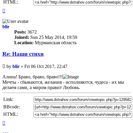
HTML:
Top
blir
Posts:
3672
Joined:
Sun 25 May 2014, 19:59
Location:
Мурманская область
Re: Наши стихи
Unread
by
blir
»
Fri 06 Oct 2017, 22:47
post
Алина! Браво, браво, браво!!!
Мечты - сбываются, желания - исполняются, чудеса - их мы
делаем сами, а миром правит Любовь.
Link:
BBcode:
HTML:
Top