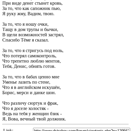
При виде денег стынет кровь,
За то, что как сапожник пью,
Я руку жму, Вадим, твою.
За то, что я ношу очки,
Тащу в дом трупы и бычки,
В щели возможностей застрял,
Спасибо Тёме я сказал.
За то, что я стригусь под ноль,
Что потерял самоконтроль,
Что трепетно люблю ментов,
Тебя, Денис, обнять готов.
За то, что в бабах ценно мне
Уменье лазить по стене,
Что я в английском искушён,
Борис, мерси и данке шон.
Что различу сюртук и фрак,
Что я доселе холостяк -
Ведь на тебя у женщин бзик -
Я, Вова, вечный твой должник.
Link: