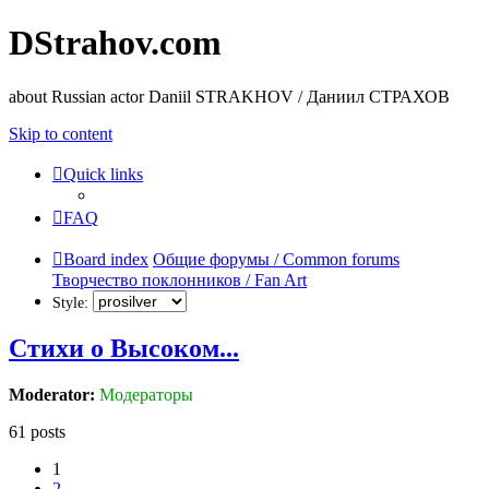
DStrahov.com
about Russian actor Daniil STRAKHOV / Даниил СТРАХОВ
Skip to content
Quick links
FAQ
Board index
Общие форумы / Common forums
Творчество поклонников / Fan Art
Style:
Стихи о Высоком...
Moderator:
Модераторы
61 posts
1
2