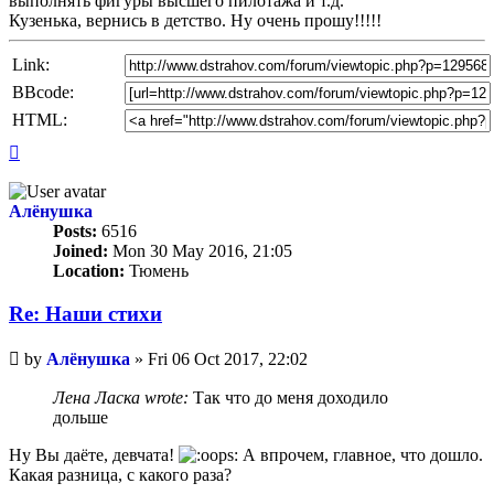
выполнять фигуры высшего пилотажа и т.д.
Кузенька, вернись в детство. Ну очень прошу!!!!!
Link:
BBcode:
HTML:
Top
Алёнушка
Posts:
6516
Joined:
Mon 30 May 2016, 21:05
Location:
Тюмень
Re: Наши стихи
Unread
by
Алёнушка
»
Fri 06 Oct 2017, 22:02
post
Лена Ласка wrote:
Так что до меня доходило
дольше
Ну Вы даёте, девчата!
А впрочем, главное, что дошло.
Какая разница, с какого раза?