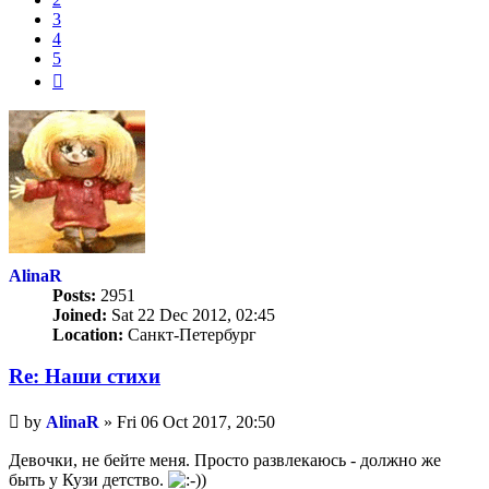
3
4
5
Next
AlinaR
Posts:
2951
Joined:
Sat 22 Dec 2012, 02:45
Location:
Санкт-Петербург
Re: Наши стихи
Unread
by
AlinaR
»
Fri 06 Oct 2017, 20:50
post
Девочки, не бейте меня. Просто развлекаюсь - должно же
быть у Кузи детство.