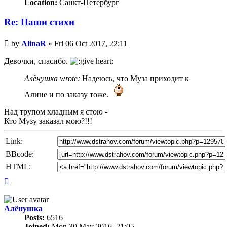
Location:
Санкт-Петербург
Re: Наши стихи
Unread
by
AlinaR
»
Fri 06 Oct 2017, 22:11
post
Девочки, спасибо.
Алёнушка wrote:
Надеюсь, что Муза приходит к
Алине и по заказу тоже.
Над трупом хладным я стою -
Кто Музу заказал мою?!!!
Link:
BBcode:
HTML:
Top
Алёнушка
Posts:
6516
Joined:
Mon 30 May 2016, 21:05