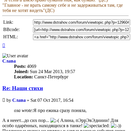
"Главное - не врать самому себе и не задерживаться там, где
тебя не хотят видеть"(ДС)
Link:
BBcode:
HTML:
Top
Слава
Posts:
4069
Joined:
Sun 24 Mar 2013, 19:57
Location:
Санкт-Петербург
Re: Наши стихи
Unread
by
Слава
»
Sat 07 Oct 2017, 16:54
post
оза wrote:
Я про ежика сразу поняла,
А я нееет...до сих пор...
Алина, пЭррЭвЭдииии! Для
особо одарённых, находящихся в танке!
Подлинные чудеса не шумны и самые важные события очень