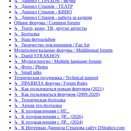
↳ Даниил СТРАХОВ - медиа
↳ Даниил Страхов - ТЕАТР
↳ Даниил Страхов - КИНО
↳ Даниил Страхов - работа за кадром
Общие форумы / Common forums
↳ Театр, кино, ТВ, другие артисты
↳ Болталка
↳ Наш фотоальбом
↳ Творчество поклонников / Fan Art
Мультилингвальные форумы / Multilingual forums
↳ Daniil STRAKHOV
↳ Мультилингво / Multiple language forums
↳ Фото / Photos
↳ Small talks
Техническая поддержка / Technical support
↳ ПРАВИЛА форума / Forum Rules
↳ Как пользоваться новым форумом (2021)
↳ Как пользоваться форумом (2009-2020)
↳ Техническая болталка
↳ Архив тех-болталки
↳ К поздравлениям с НГ...
↳ К поздравлениям с ДР... (2026)
↳ К поздравлениям с ДР... (2024)
↳ К Интервью Даниила Страхова сайту DStrahov.com