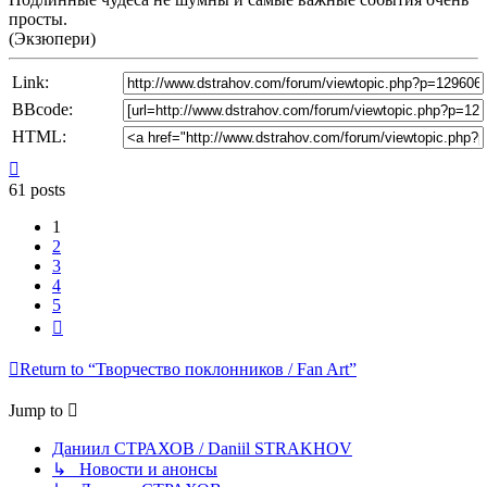
просты.
(Экзюпери)
Link:
BBcode:
HTML:
Top
61 posts
1
2
3
4
5
Next
Return to “Творчество поклонников / Fan Art”
Jump to
Даниил СТРАХОВ / Daniil STRAKHOV
↳ Новости и анонсы