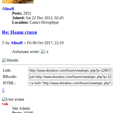
AlinaR
Posts:
2951
Joined:
Sat 22 Dec 2012, 02:45
Location:
Санкт-Петербург
Re: Наши стихи
Unread
by
AlinaR
»
Fri 06 Oct 2017, 22:19
post
Алёнушка wrote:
Link:
BBcode:
HTML:
Top
vak
Site Admin
Posts:
19399