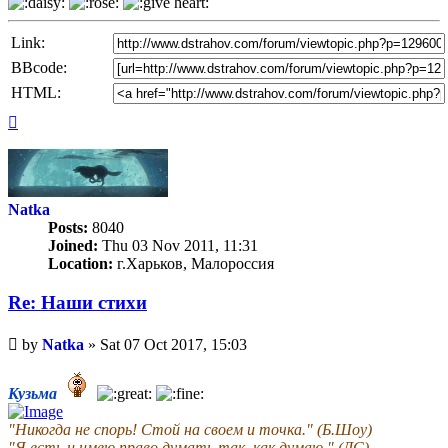
Link:
BBcode:
HTML:
Top
Natka
Posts:
8040
Joined:
Thu 03 Nov 2011, 11:31
Location:
г.Харьков, Малороссия
Re: Наши стихи
Unread
by
Natka
»
Sat 07 Oct 2017, 15:03
post
Кузьма
"Никогда не спорь! Стой на своем и точка." (Б.Шоу)
"Я есть и имею право думать так, как думаю." (ДС)