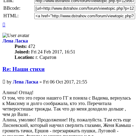
Link:
BBcode:
HTML:
Top
Лена Ласка
Posts:
472
Joined:
Fri 24 Feb 2017, 16:51
Location:
г. Саратов
Re: Наши стихи
Unread
by
Лена Ласка
»
Fri 06 Oct 2017, 21:55
post
Алина! Отпад!
О том, что это герои нашего ГГ я поняла с Вадима, вернулась
к Максиму и долго соображала, кто это. Перечитала
четверостишье трижды. Так что до меня доходило дольше ,
чем до Вали .
Алина, умоляю! Продолжение! Ну, пожалуйста. Там есть еще
Лисневский, который научил сверлить глазами, Женя Камыш -
громить тачки, Ершов - перезаряжать пушки, Луговой -