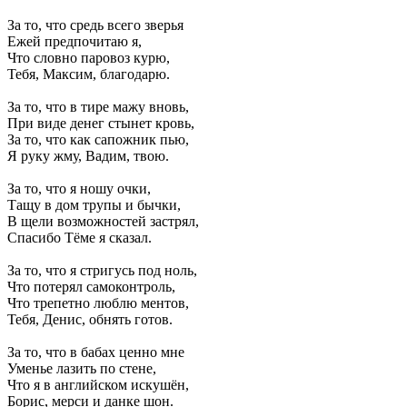
За то, что средь всего зверья
Ежей предпочитаю я,
Что словно паровоз курю,
Тебя, Максим, благодарю.
За то, что в тире мажу вновь,
При виде денег стынет кровь,
За то, что как сапожник пью,
Я руку жму, Вадим, твою.
За то, что я ношу очки,
Тащу в дом трупы и бычки,
В щели возможностей застрял,
Спасибо Тёме я сказал.
За то, что я стригусь под ноль,
Что потерял самоконтроль,
Что трепетно люблю ментов,
Тебя, Денис, обнять готов.
За то, что в бабах ценно мне
Уменье лазить по стене,
Что я в английском искушён,
Борис, мерси и данке шон.