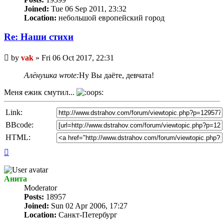
Joined:
Tue 06 Sep 2011, 23:32
Location:
небольшой европейский город
Re: Наши стихи
Unread
by
vak
»
Fri 06 Oct 2017, 22:31
post
Алёнушка wrote:
Ну Вы даёте, девчата!
Меня ежик смутил...
Link:
BBcode:
HTML:
Top
Анита
Мoderator
Posts:
18957
Joined:
Sun 02 Apr 2006, 17:27
Location:
Санкт-Петербург