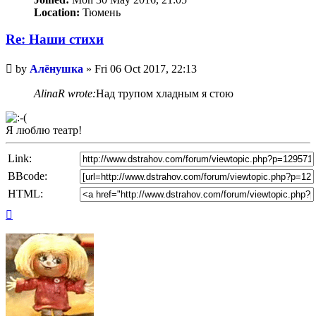
Location:
Тюмень
Re: Наши стихи
Unread
by
Алёнушка
»
Fri 06 Oct 2017, 22:13
post
AlinaR wrote:
Над трупом хладным я стою
Я люблю театр!
Link:
BBcode:
HTML:
Top