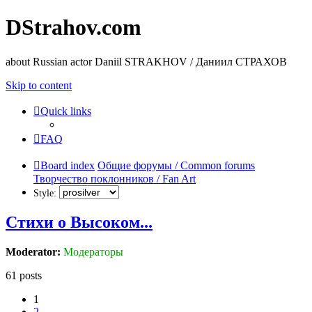
DStrahov.com
about Russian actor Daniil STRAKHOV / Даниил СТРАХОВ
Skip to content
Quick links
FAQ
Board index
Общие форумы / Common forums
Творчество поклонников / Fan Art
Style:
Стихи о Высоком...
Moderator:
Модераторы
61 posts
1
2