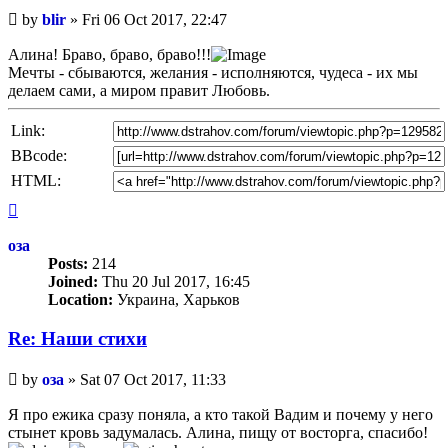
Unread
by
blir
»
Fri 06 Oct 2017, 22:47
post
Алина! Браво, браво, браво!!!
Мечты - сбываются, желания - исполняются, чудеса - их мы
делаем сами, а миром правит Любовь.
Link:
BBcode:
HTML:
Top
оза
Posts:
214
Joined:
Thu 20 Jul 2017, 16:45
Location:
Украина, Харьков
Re: Наши стихи
Unread
by
оза
»
Sat 07 Oct 2017, 11:33
post
Я про ежика сразу поняла, а кто такой Вадим и почему у него
стынет кровь задумалась. Алина, пищу от восторга, спасибо!