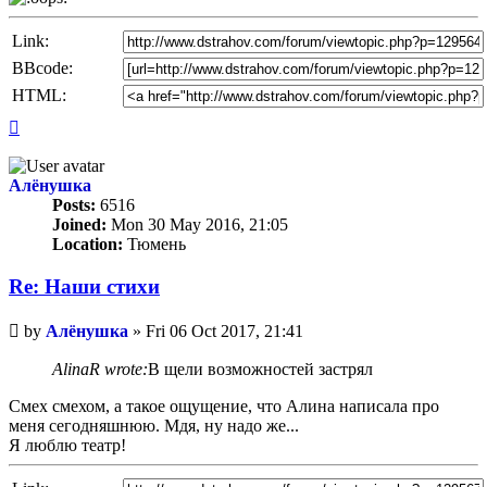
Link:
BBcode:
HTML:
Top
Алёнушка
Posts:
6516
Joined:
Mon 30 May 2016, 21:05
Location:
Тюмень
Re: Наши стихи
Unread
by
Алёнушка
»
Fri 06 Oct 2017, 21:41
post
AlinaR wrote:
В щели возможностей застрял
Смех смехом, а такое ощущение, что Алина написала про
меня сегодняшнюю. Мдя, ну надо же...
Я люблю театр!