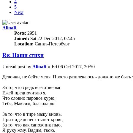
4
5
Next
AlinaR
Posts:
2951
Joined:
Sat 22 Dec 2012, 02:45
Location:
Санкт-Петербург
Re: Наши стихи
Unread post
by
AlinaR
»
Fri 06 Oct 2017, 20:50
Девочки, не бейте меня. Просто развлекаюсь - должно же быть 
За то, что средь всего зверья
Ежей предпочитаю я,
Что словно паровоз курю,
Тебя, Максим, благодарю.
За то, что в тире мажу вновь,
При виде денег стынет кровь,
За то, что как сапожник пью,
Я руку жму, Вадим, твою.