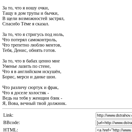
За то, что я ношу очки,
Тащу в дом трупы и бычки,
В щели возможностей застрял,
Спасибо Тёме я сказал.
За то, что я стригусь под ноль,
Что потерял самоконтроль,
Что трепетно люблю ментов,
Тебя, Денис, обнять готов.
За то, что в бабах ценно мне
Уменье лазить по стене,
Что я в английском искушён,
Борис, мерси и данке шон.
Что различу сюртук и фрак,
Что я доселе холостяк -
Ведь на тебя у женщин бзик -
Я, Вова, вечный твой должник.
Link:
BBcode:
HTML: