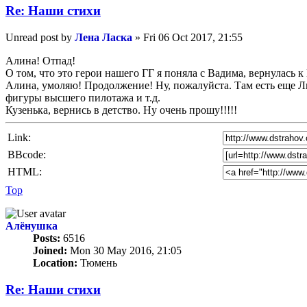
Re: Наши стихи
Unread post
by
Лена Ласка
»
Fri 06 Oct 2017, 21:55
Алина! Отпад!
О том, что это герои нашего ГГ я поняла с Вадима, вернулась 
Алина, умоляю! Продолжение! Ну, пожалуйста. Там есть еще Л
фигуры высшего пилотажа и т.д.
Кузенька, вернись в детство. Ну очень прошу!!!!!
Link:
BBcode:
HTML:
Top
Алёнушка
Posts:
6516
Joined:
Mon 30 May 2016, 21:05
Location:
Тюмень
Re: Наши стихи