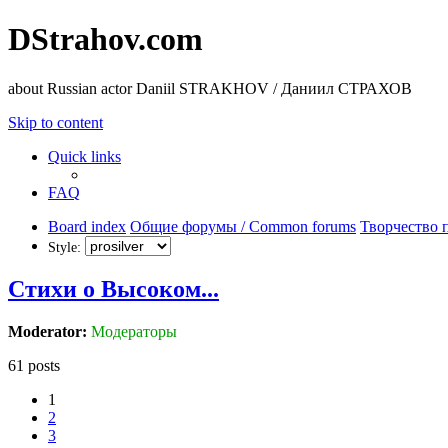
DStrahov.com
about Russian actor Daniil STRAKHOV / Даниил СТРАХОВ
Skip to content
Quick links
FAQ
Board index
Общие форумы / Common forums
Творчество п
Style:
Стихи о Высоком...
Moderator:
Модераторы
61 posts
1
2
3