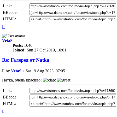
Link:
BBcode:
HTML:
Top
VetaS
Posts:
1646
Joined:
Sun 27 Oct 2019, 10:01
Re: Галерея от Natka
Unread
by
VetaS
»
Sat 19 Aug 2023, 07:05
post
Натка, очень красиво!
Link:
BBcode:
HTML:
Top