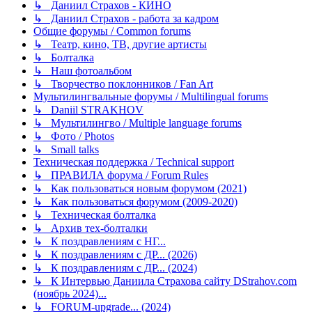
↳ Даниил Страхов - КИНО
↳ Даниил Страхов - работа за кадром
Общие форумы / Common forums
↳ Театр, кино, ТВ, другие артисты
↳ Болталка
↳ Наш фотоальбом
↳ Творчество поклонников / Fan Art
Мультилингвальные форумы / Multilingual forums
↳ Daniil STRAKHOV
↳ Мультилингво / Multiple language forums
↳ Фото / Photos
↳ Small talks
Техническая поддержка / Technical support
↳ ПРАВИЛА форума / Forum Rules
↳ Как пользоваться новым форумом (2021)
↳ Как пользоваться форумом (2009-2020)
↳ Техническая болталка
↳ Архив тех-болталки
↳ К поздравлениям с НГ...
↳ К поздравлениям с ДР... (2026)
↳ К поздравлениям с ДР... (2024)
↳ К Интервью Даниила Страхова сайту DStrahov.com
(ноябрь 2024)...
↳ FORUM-upgrade... (2024)