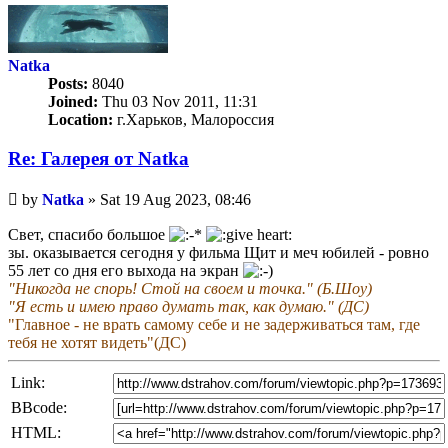
Natka
Posts:
8040
Joined:
Thu 03 Nov 2011, 11:31
Location:
г.Харьков, Малороссия
Re: Галерея от Natka
Unread
by
Natka
»
Sat 19 Aug 2023, 08:46
post
Свет, спасибо большое
зы. оказывается сегодня у фильма Щит и меч юбилей - ровно
55 лет со дня его выхода на экран
"Никогда не спорь! Стой на своем и точка." (Б.Шоу)
"Я есть и имею право думать так, как думаю." (ДС)
"Главное - не врать самому себе и не задерживаться там, где
тебя не хотят видеть"(ДС)
Link:
BBcode:
HTML: