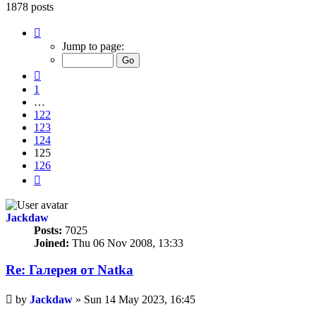
1878 posts
Page
125
Jump to page:
of
126
Previous
1
…
122
123
124
125
126
Next
Jackdaw
Posts:
7025
Joined:
Thu 06 Nov 2008, 13:33
Re: Галерея от Natka
Unread
by
Jackdaw
»
Sun 14 May 2023, 16:45
post