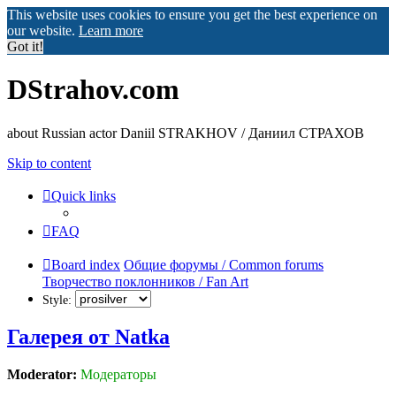
This website uses cookies to ensure you get the best experience on
our website.
Learn more
Got it!
DStrahov.com
about Russian actor Daniil STRAKHOV / Даниил СТРАХОВ
Skip to content
Quick links
FAQ
Board index
Общие форумы / Common forums
Творчество поклонников / Fan Art
Style:
Галерея от Natka
Moderator:
Модераторы