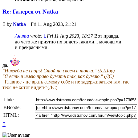
Re: Галерея от Natka
Unread
by
Natka
»
Fri 11 Aug 2023, 21:21
post
Анита
wrote:
Fri 11 Aug 2023, 18:37
Вот правда,
до чего же приятно их видеть такими... молодыми
и прекрасными.
да.
"Никогда не спорь! Стой на своем и точка." (Б.Шоу)
"Я есть и имею право думать так, как думаю." (ДС)
"Главное - не врать самому себе и не задерживаться там, где
тебя не хотят видеть"(ДС)
Link:
BBcode:
HTML:
Top