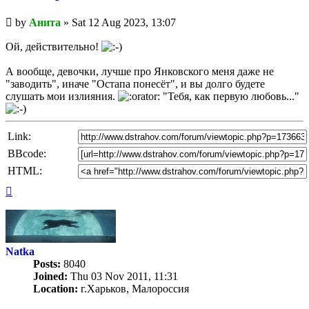
Unread
by
Анита
»
Sat 12 Aug 2023, 13:07
post
Ой, действительно!
А вообще, девочки, лучше про Янковского меня даже не
"заводить", иначе "Остапа понесёт", и вы долго будете
слушать мои излияния.
"Тебя, как первую любовь..."
Link:
BBcode:
HTML:
Top
Natka
Posts:
8040
Joined:
Thu 03 Nov 2011, 11:31
Location:
г.Харьков, Малороссия