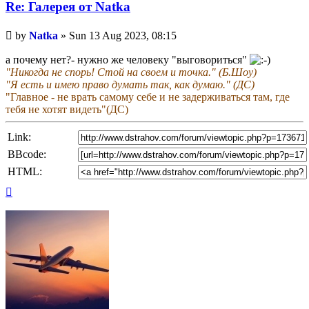
Re: Галерея от Natka
Unread
by
Natka
»
Sun 13 Aug 2023, 08:15
post
а почему нет?- нужно же человеку "выговориться"
"Никогда не спорь! Стой на своем и точка." (Б.Шоу)
"Я есть и имею право думать так, как думаю." (ДС)
"Главное - не врать самому себе и не задерживаться там, где
тебя не хотят видеть"(ДС)
Link:
BBcode:
HTML:
Top