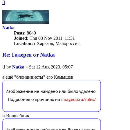
Top
Natka
Posts:
8040
Joined:
Thu 03 Nov 2011, 11:31
Location:
г.Харьков, Малороссия
Re: Галерея от Natka
Unread
by
Natka
»
Sat 12 Aug 2023, 05:07
post
а ещё "блондинисты" его Камышев
и Волшебник