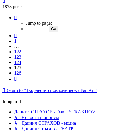
1878 posts
Page
125
Jump to page:
of
126
Previous
1
…
122
123
124
125
126
Next
Return to “Творчество поклонников / Fan Art”
Jump to
Даниил СТРАХОВ / Daniil STRAKHOV
↳ Новости и анонсы
↳ Даниил СТРАХОВ - медиа
↳ Даниил Страхов - ТЕАТР