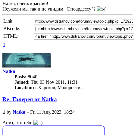
Натка, очень красиво!
Неужели мы так и не увидим "Стюардессу"?
Link:
BBcode:
HTML:
Top
Natka
Posts:
8040
Joined:
Thu 03 Nov 2011, 11:31
Location:
г.Харьков, Малороссия
Re: Галерея от Natka
Unread
by
Natka
»
Fri 11 Aug 2023, 18:24
post
Анит, это тебе