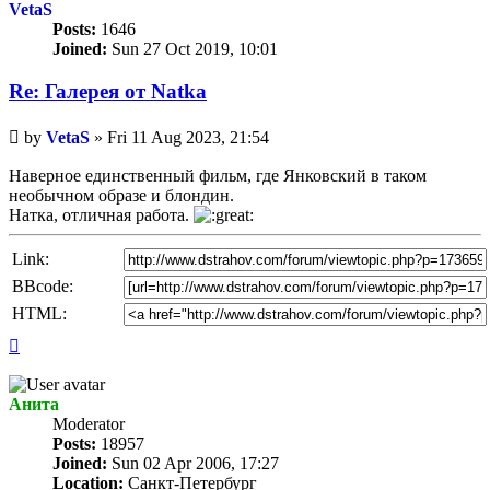
VetaS
Posts:
1646
Joined:
Sun 27 Oct 2019, 10:01
Re: Галерея от Natka
Unread
by
VetaS
»
Fri 11 Aug 2023, 21:54
post
Наверное единственный фильм, где Янковский в таком
необычном образе и блондин.
Натка, отличная работа.
Link:
BBcode:
HTML:
Top
Анита
Мoderator
Posts:
18957
Joined:
Sun 02 Apr 2006, 17:27
Location:
Санкт-Петербург