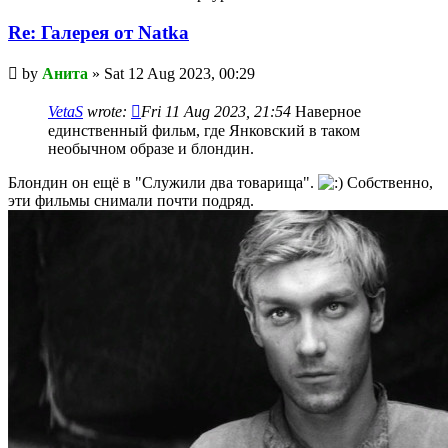
Re: Галерея от Natka
Unread
by
Анита
»
Sat 12 Aug 2023, 00:29
post
VetaS
wrote:
Fri 11 Aug 2023, 21:54
Наверное
единственный фильм, где Янковский в таком
необычном образе и блондин.
Блондин он ещё в "Служили два товарища".
Собственно,
эти фильмы снимали почти подряд.