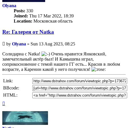
Olyana
Posts:
330
Joined:
Thu 17 Mar 2022, 18:39
Location:
Московская область
Re: Галерея от Natka
Unread
by
Olyana
»
Sun 13 Aug 2023, 08:25
post
Солидарна с Natka!
Очень нравится Янковский,
замечательный актёр был! И Камышева играл,
соприкосновение с темой нашего ГГ есть... Красив в любом
возрасте, а Каренин какой у него получился!
Link:
BBcode:
HTML:
Top