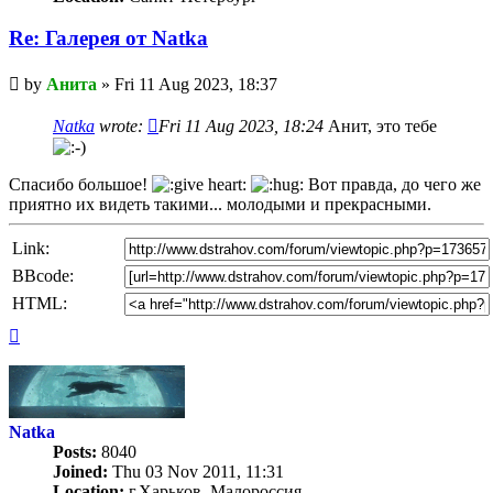
Re: Галерея от Natka
Unread
by
Анита
»
Fri 11 Aug 2023, 18:37
post
Natka
wrote:
Fri 11 Aug 2023, 18:24
Анит, это тебе
Спасибо большое!
Вот правда, до чего же
приятно их видеть такими... молодыми и прекрасными.
Link:
BBcode:
HTML:
Top
Natka
Posts:
8040
Joined:
Thu 03 Nov 2011, 11:31
Location:
г.Харьков, Малороссия