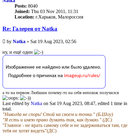
Natka
Posts:
8040
Joined:
Thu 03 Nov 2011, 11:31
Location:
г.Харьков, Малороссия
Re: Галерея от Natka
Unread
by
Natka
»
Sat 19 Aug 2023, 02:56
post
ну, и ещё один
а то на первом Любшин почему-то на себя непохож получился
Last edited by
Natka
on Sat 19 Aug 2023, 08:47, edited 1 time in
total.
"Никогда не спорь! Стой на своем и точка." (Б.Шоу)
"Я есть и имею право думать так, как думаю." (ДС)
"Главное - не врать самому себе и не задерживаться там, где
тебя не хотят видеть"(ДС)