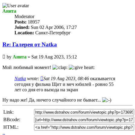
Анита
Мoderator
Posts:
18957
Joined:
Sun 02 Apr 2006, 17:27
Location:
Санкт-Петербург
Re: Галерея от Natka
Unread
by
Анита
»
Sat 19 Aug 2023, 15:12
post
Мой любимый момент!
Natka
wrote:
Sat 19 Aug 2023, 08:46
оказывается
сегодня у фильма Щит и меч юбилей - ровно 55
лет со дня его выхода на экран
Ну надо же! Да, ничего случайного не бывает...
Link:
BBcode:
HTML:
Top