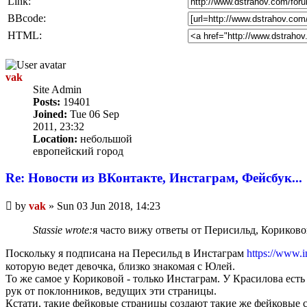
Link:
BBcode:
HTML:
vak
Site Admin
Posts:
19401
Joined:
Tue 06 Sep
2011, 23:32
Location:
небольшой
европейский город
Re: Новости из ВКонтакте, Инстаграм, Фейсбук...
Unread
by
vak
»
Sun 03 Jun 2018, 14:23
post
Stassie wrote:
я часто вижу ответы от Перисильд, Кориково
Поскольку я подписана на Пересильд в Инстаграм
https://www.i
которую ведет девочка, близко знакомая с Юлей.
То же самое у Кориковой - только Инстаграм. У Красилова ест
рук от поклонников, ведущих эти страницы.
Кстати, такие фейковые страницы создают такие же фейковые ст