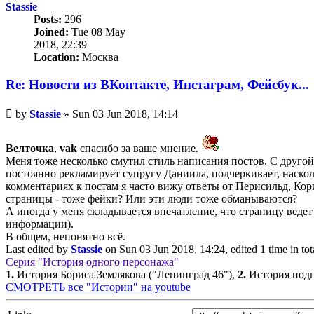
Stassie
Posts:
296
Joined:
Tue 08 May
2018, 22:39
Location:
Москва
Re: Новости из ВКонтакте, Инстаграм, Фейсбук...
Unread
by
Stassie
»
Sun 03 Jun 2018, 14:14
post
Велточка
,
vak
спасибо за ваше мнение.
Меня тоже несколько смутил стиль написания постов. С другой 
постоянно рекламирует супругу Даниила, подчеркивает, наскол
комментариях к постам я часто вижу ответы от Перисильд, Кор
страницы - тоже фейки? Или эти люди тоже обманываются?
А иногда у меня складывается впечатление, что страницу ведет
информации).
В общем, непонятно всё.
Last edited by
Stassie
on Sun 03 Jun 2018, 14:24, edited 1 time in tot
Серия "История одного персонажа"
1.
История Бориса Землякова ("Ленинград 46"),
2.
История подп
СМОТРЕТЬ все "Истории" на youtube