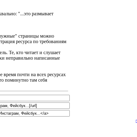
вально: "...это размывает
ненужные" страницы можно
страция ресурса по требованиям
ль. Те, кто читает и слушает
ески неправильно написанные
е время почти на всех ресурсах
сто поминутно там себя