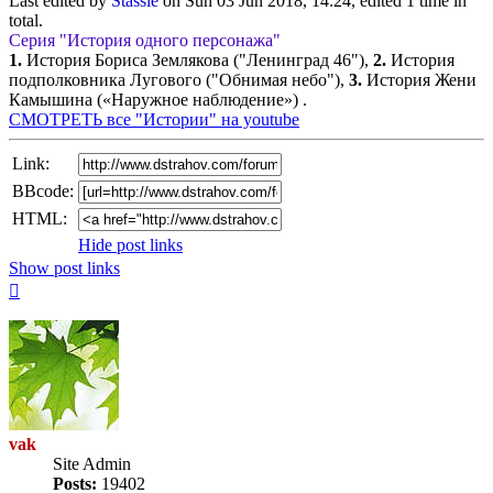
Last edited by
Stassie
on Sun 03 Jun 2018, 14:24, edited 1 time in
total.
Серия "История одного персонажа"
1.
История Бориса Землякова ("Ленинград 46"),
2.
История
подполковника Лугового ("Обнимая небо"),
3.
История Жени
Камышина («Наружное наблюдение») .
СМОТРЕТЬ все "Истории" на youtube
Link:
BBcode:
HTML:
Hide post links
Show post links
Top
vak
Site Admin
Posts:
19402