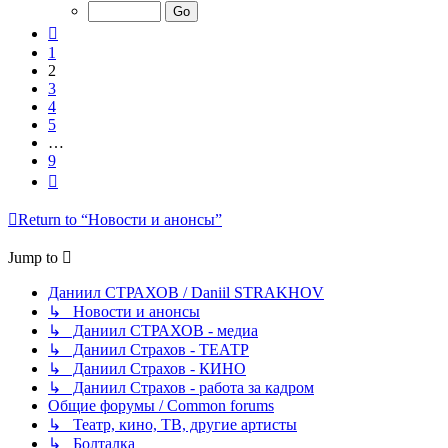
of
9
Previous
1
2
3
4
5
…
9
Next
Return to “Новости и анонсы”
Jump to
Даниил СТРАХОВ / Daniil STRAKHOV
↳ Новости и анонсы
↳ Даниил СТРАХОВ - медиа
↳ Даниил Страхов - ТЕАТР
↳ Даниил Страхов - КИНО
↳ Даниил Страхов - работа за кадром
Общие форумы / Common forums
↳ Театр, кино, ТВ, другие артисты
↳ Болталка