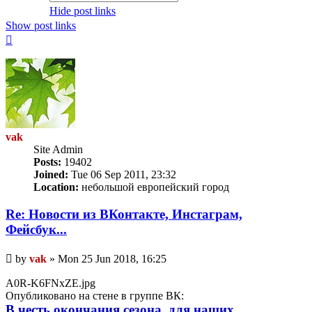
Hide post links
Show post links
Top
vak
Site Admin
Posts:
19402
Joined:
Tue 06 Sep 2011, 23:32
Location:
небольшой европейский город
Re: Новости из ВКонтакте, Инстаграм,
Фейсбук...
Unread
by
vak
»
Mon 25 Jun 2018, 16:25
post
A0R-K6FNxZE.jpg
Опубликовано на стене в группе ВК:
В честь окончания сезона, для наших