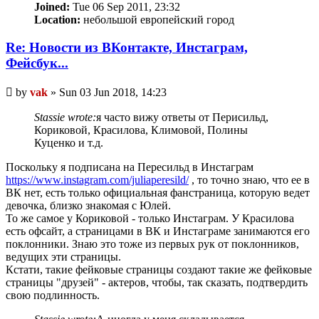
Joined:
Tue 06 Sep 2011, 23:32
Location:
небольшой европейский город
Re: Новости из ВКонтакте, Инстаграм,
Фейсбук...
Unread
by
vak
»
Sun 03 Jun 2018, 14:23
post
Stassie wrote:
я часто вижу ответы от Перисильд,
Кориковой, Красилова, Климовой, Полины
Куценко и т.д.
Поскольку я подписана на Пересильд в Инстаграм
https://www.instagram.com/juliaperesild/
, то точно знаю, что ее в
ВК нет, есть только официальная фанстраница, которую ведет
девочка, близко знакомая с Юлей.
То же самое у Кориковой - только Инстаграм. У Красилова
есть офсайт, а страницами в ВК и Инстаграме занимаются его
поклонники. Знаю это тоже из первых рук от поклонников,
ведущих эти страницы.
Кстати, такие фейковые страницы создают такие же фейковые
страницы "друзей" - актеров, чтобы, так сказать, подтвердить
свою подлинность.