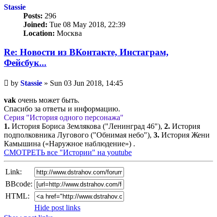
Stassie
Posts:
296
Joined:
Tue 08 May 2018, 22:39
Location:
Москва
Re: Новости из ВКонтакте, Инстаграм,
Фейсбук...
Unread
by
Stassie
»
Sun 03 Jun 2018, 14:45
post
vak
очень может быть.
Спасибо за ответы и информацию.
Серия "История одного персонажа"
1.
История Бориса Землякова ("Ленинград 46"),
2.
История
подполковника Лугового ("Обнимая небо"),
3.
История Жени
Камышина («Наружное наблюдение») .
СМОТРЕТЬ все "Истории" на youtube
Link:
BBcode:
HTML:
Hide post links