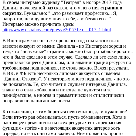
В своем интервью журналу "Театрал" в ноябре 2017 года
Даниил в очередной раз сказал, что у него
нет страниц в
соцсетях.
Буквально: "...это размывает профессию... Я,
напротив, не ищу внимания к себе, а избегаю его..."
Интервью можно прочитать здесь:
http://www.dstrahov.com/pressa/2017/Tea ... 017_1.html
В Инстаграме осенью же прошлого года пытался кто-то
завести аккаунт от имени Даниила - но Инстаграм хорош и
тем, что "ненужные" страницы можно быстро заблокировать -
что и было сделано в этом случае. Сделало ли это само лицо,
представляющееся Даниилом, или администрация ресурса по
требованиям подписчиков, не столь важно. Важен результат.
В ВК, в ФБ есть несколько липовых аккаунтов с именем
"Даниил Страхов". У некоторых много подписчиков - но это
не показатель. Те, кто читает и слушает интервью Даниила,
знают его стиль общения и никогда не купятся на те
панибратские, а иногда и грамматически и стилистически
неправильно написанные посты.
К сожалению, с этим бороться невозможно, да и нужно ли?
Если кто-то рад обманываться, пусть обманывается. Хотя в
настоящее время почти на всех ресурсах есть прекрасная
функция - stories - и в настоящих аккаунтах актеров хоть
изредка, но есть они сами вживую. Некоторые так просто