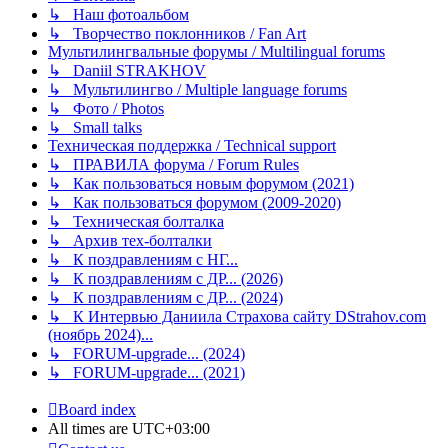
↳ Наш фотоальбом
↳ Творчество поклонников / Fan Art
Мультилингвальные форумы / Multilingual forums
↳ Daniil STRAKHOV
↳ Мультилингво / Multiple language forums
↳ Фото / Photos
↳ Small talks
Техническая поддержка / Technical support
↳ ПРАВИЛА форума / Forum Rules
↳ Как пользоваться новым форумом (2021)
↳ Как пользоваться форумом (2009-2020)
↳ Техническая болталка
↳ Архив тех-болталки
↳ К поздравлениям с НГ...
↳ К поздравлениям с ДР... (2026)
↳ К поздравлениям с ДР... (2024)
↳ К Интервью Даниила Страхова сайту DStrahov.com
(ноябрь 2024)...
↳ FORUM-upgrade... (2024)
↳ FORUM-upgrade... (2021)
Board index
All times are
UTC+03:00