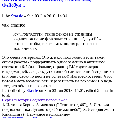
Фейсбук...
Unread
by
Stassie
»
Sun 03 Jun 2018, 14:34
post
vak
, спасибо.
vak wrote:
Кстати, такие фейковые страницы
создают такие же фейковые страницы "друзей" -
актеров, чтобы, так сказать, подтвердить свою
подлинность.
Это очень интересно. Это ж надо постоянно вести такой
объем работы - поддерживать одновременно в активном
состоянии 6-7 (или больше) страниц ВК с достоверной
информацией, для раскрутки одной-единственной странички
(я и одну свою-то вести не успеваю!) Интересно, зачем. Чтоб
потом иметь возможность зарабатывать на рекламе? Но ведь
тогда-то обман и вскроется.
Last edited by
Stassie
on Sun 03 Jun 2018, 15:01, edited 2 times in
total.
Серия "История одного персонажа"
1.
История Бориса Землякова ("Ленинград 46"),
2.
История
подполковника Лугового ("Обнимая небо"),
3.
История Жени
Камышина («Наружное наблюдение») .