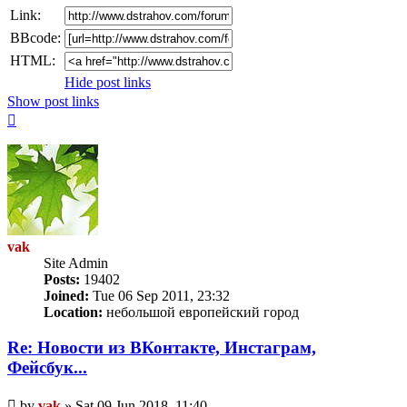
Link:
BBcode:
HTML:
Hide post links
Show post links
Top
vak
Site Admin
Posts:
19402
Joined:
Tue 06 Sep 2011, 23:32
Location:
небольшой европейский город
Re: Новости из ВКонтакте, Инстаграм,
Фейсбук...
Unread
by
vak
»
Sat 09 Jun 2018, 11:40