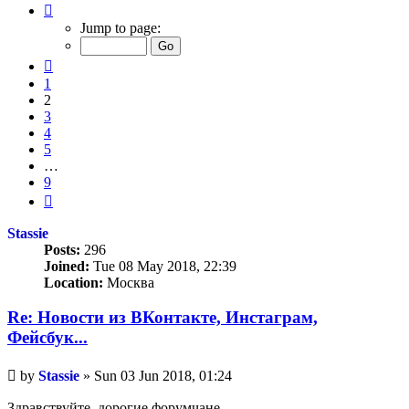
Page
2
Jump to page:
of
9
Previous
1
2
3
4
5
…
9
Next
Stassie
Posts:
296
Joined:
Tue 08 May 2018, 22:39
Location:
Москва
Re: Новости из ВКонтакте, Инстаграм,
Фейсбук...
Unread
by
Stassie
»
Sun 03 Jun 2018, 01:24
post
Здравствуйте, дорогие форумчане.