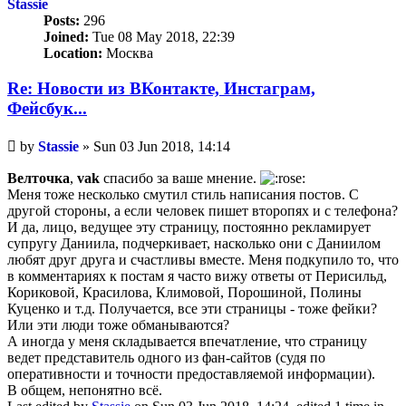
Stassie
Posts:
296
Joined:
Tue 08 May 2018, 22:39
Location:
Москва
Re: Новости из ВКонтакте, Инстаграм,
Фейсбук...
Unread
by
Stassie
»
Sun 03 Jun 2018, 14:14
post
Велточка
,
vak
спасибо за ваше мнение.
Меня тоже несколько смутил стиль написания постов. С
другой стороны, а если человек пишет второпях и с телефона?
И да, лицо, ведущее эту страницу, постоянно рекламирует
супругу Даниила, подчеркивает, насколько они с Даниилом
любят друг друга и счастливы вместе. Меня подкупило то, что
в комментариях к постам я часто вижу ответы от Перисильд,
Кориковой, Красилова, Климовой, Порошиной, Полины
Куценко и т.д. Получается, все эти страницы - тоже фейки?
Или эти люди тоже обманываются?
А иногда у меня складывается впечатление, что страницу
ведет представитель одного из фан-сайтов (судя по
оперативности и точности предоставляемой информации).
В общем, непонятно всё.