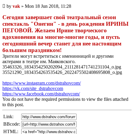
Unread
by
vak
»
Mon 18 Jun 2018, 11:28
post
Сегодня завершает свой театральный сезон
спектакль "Онегин" - в день рождения ИРИНЫ
ПЕГОВОЙ. Желаем Ирине творческого
вдохновения на многие-многие годы, и пусть
сегодняшний вечер станет для нее настоящим
большим праздником!
Зрители могут встретиться с именинницей и другими
актерами в театре им. Маяковского.
35463326_1834354250202094_2111281471741231104_o.jpg
35521290_1834354263535426_2022475502408695808_o.jpg
https://www.instagram.com/dstrahovcom/
https://vk.com/site_dstrahovcom
https://www.facebook.com/dstrahovcom/
You do not have the required permissions to view the files attached
to this post.
Link:
BBcode:
HTML: