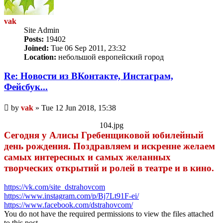
vak
Site Admin
Posts:
19402
Joined:
Tue 06 Sep 2011, 23:32
Location:
небольшой европейский город
Re: Новости из ВКонтакте, Инстаграм,
Фейсбук...
Unread
by
vak
»
Tue 12 Jun 2018, 15:38
post
104.jpg
Сегодня у Алисы Гребенщиковой юбилейный
день рождения. Поздравляем и искренне желаем
самых интересных и самых желанных
творческих открытий и ролей в театре и в кино.
https://vk.com/site_dstrahovcom
https://www.instagram.com/p/Bj7Lt91F-ei/
https://www.facebook.com/dstrahovcom/
You do not have the required permissions to view the files attached
to this post.