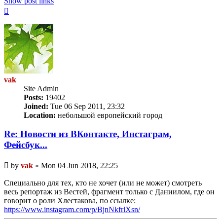
Show post links
Top
vak
Site Admin
Posts:
19402
Joined:
Tue 06 Sep 2011, 23:32
Location:
небольшой европейский город
Re: Новости из ВКонтакте, Инстаграм,
Фейсбук...
Unread
by
vak
»
Mon 04 Jun 2018, 22:25
post
Специально для тех, кто не хочет (или не может) смотреть
весь репортаж из Вестей, фрагмент только с Даниилом, где он
говорит о роли Хлестакова, по ссылке:
https://www.instagram.com/p/BjnNkfrlXsn/