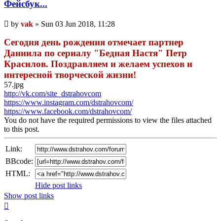
Фейсбук...
Unread
by
vak
»
Sun 03 Jun 2018, 11:28
post
Сегодня день рождения отмечает партнер
Даниила по сериалу "Бедная Настя" Петр
Красилов. Поздравляем и желаем успехов и
интересной творческой жизни!
57.jpg
http://vk.com/site_dstrahovcom
https://www.instagram.com/dstrahovcom/
https://www.facebook.com/dstrahovcom/
You do not have the required permissions to view the files attached
to this post.
Link:
BBcode:
HTML:
Hide post links
Show post links
Top