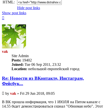
HTML:
Hide post links
Show post links
Top
vak
Site Admin
Posts:
19402
Joined:
Tue 06 Sep 2011, 23:32
Location:
небольшой европейский город
Re: Новости из ВКонтакте, Инстаграм,
Фейсбук...
Unread
by
vak
»
Fri 29 Jun 2018, 09:05
post
В ВК прошла информация, что 1 ИЮЛЯ на Пятом канале с
14.55 будет демонстрироваться сериал "Обнимая небо". Этот