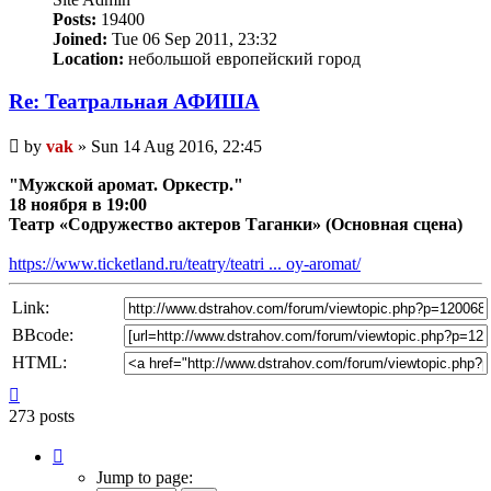
Posts:
19400
Joined:
Tue 06 Sep 2011, 23:32
Location:
небольшой европейский город
Re: Театральная АФИША
Unread
by
vak
»
Sun 14 Aug 2016, 22:45
post
"Мужской аромат. Оркестр."
18 ноября в 19:00
Театр «Содружество актеров Таганки» (Основная сцена)
https://www.ticketland.ru/teatry/teatri ... oy-aromat/
Link:
BBcode:
HTML:
Top
273 posts
Page
4
Jump to page: