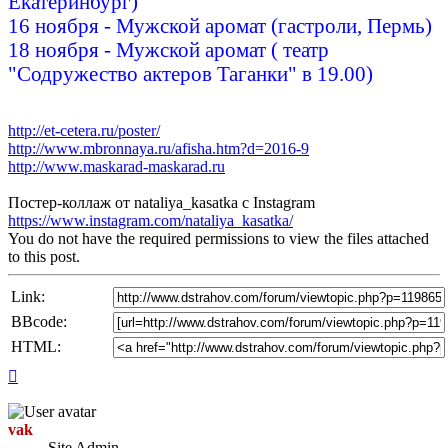
Екатеринбург)
16 ноября - Мужской аромат (гастроли, Пермь)
18 ноября - Мужской аромат ( театр
"Содружество актеров Таганки" в 19.00)
http://et-cetera.ru/poster/
http://www.mbronnaya.ru/afisha.htm?d=2016-9
http://www.maskarad-maskarad.ru
Постер-коллаж от nataliya_kasatka c Instagram
https://www.instagram.com/nataliya_kasatka/
You do not have the required permissions to view the files attached
to this post.
Link:
BBcode:
HTML:
Top
vak
Site Admin