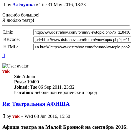
Unread
by
Алёнушка
»
Tue 31 May 2016, 18:23
post
Спасибо большое!
Я люблю театр!
Link:
BBcode:
HTML:
Top
vak
Site Admin
Posts:
19400
Joined:
Tue 06 Sep 2011, 23:32
Location:
небольшой европейский город
Re: Театральная АФИША
Unread
by
vak
»
Wed 08 Jun 2016, 15:50
post
Афиша театра на Малой Бронной на сентябрь 2016: