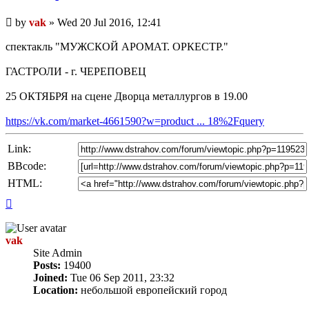
Unread
by
vak
»
Wed 20 Jul 2016, 12:41
post
спектакль "МУЖСКОЙ АРОМАТ. ОРКЕСТР."
ГАСТРОЛИ - г. ЧЕРЕПОВЕЦ
25 ОКТЯБРЯ на сцене Дворца металлургов в 19.00
https://vk.com/market-4661590?w=product ... 18%2Fquery
Link:
BBcode:
HTML:
Top
vak
Site Admin
Posts:
19400
Joined:
Tue 06 Sep 2011, 23:32
Location:
небольшой европейский город