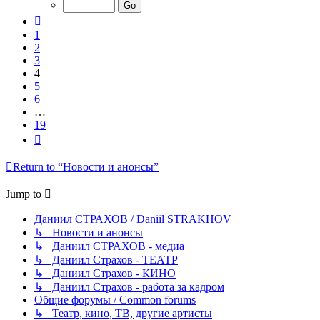
of
19
Previous
1
2
3
4
5
6
…
19
Next
Return to “Новости и анонсы”
Jump to
Даниил СТРАХОВ / Daniil STRAKHOV
↳ Новости и анонсы
↳ Даниил СТРАХОВ - медиа
↳ Даниил Страхов - ТЕАТР
↳ Даниил Страхов - КИНО
↳ Даниил Страхов - работа за кадром
Общие форумы / Common forums
↳ Театр, кино, ТВ, другие артисты