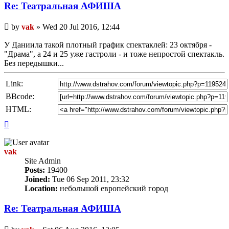
Re: Театральная АФИША
Unread
by
vak
»
Wed 20 Jul 2016, 12:44
post
У Даниила такой плотный график спектаклей: 23 октября -
"Драма", а 24 и 25 уже гастроли - и тоже непростой спектакль.
Без передышки...
Link:
BBcode:
HTML:
Top
vak
Site Admin
Posts:
19400
Joined:
Tue 06 Sep 2011, 23:32
Location:
небольшой европейский город
Re: Театральная АФИША
Unread