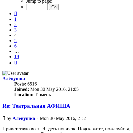
Jump to page:
of
19
Previous
1
2
3
4
5
6
…
19
Next
Алёнушка
Posts:
6516
Joined:
Mon 30 May 2016, 21:05
Location:
Тюмень
Re: Театральная АФИША
Unread
by
Алёнушка
»
Mon 30 May 2016, 21:21
post
Приветствую всех. Я здесь новичок. Подскажите, пожалуйста,