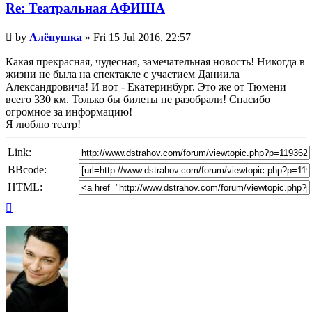
Re: Театральная АФИША
Unread
by
Алёнушка
»
Fri 15 Jul 2016, 22:57
post
Какая прекрасная, чудесная, замечательная новость! Никогда в
жизни не была на спектакле с участием Даниила
Александровича! И вот - Екатеринбург. Это же от Тюмени
всего 330 км. Только бы билеты не разобрали! Спасибо
огромное за информацию!
Я люблю театр!
Link:
BBcode:
HTML:
Top