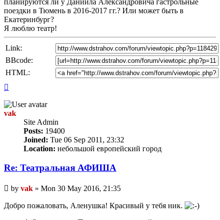
планируются ли у Даниила Александровича гастрольные
поездки в Тюмень в 2016-2017 гг.? Или может быть в
Екатеринбург?
Я люблю театр!
Link:
BBcode:
HTML:
Top
vak
Site Admin
Posts:
19400
Joined:
Tue 06 Sep 2011, 23:32
Location:
небольшой европейский город
Re: Театральная АФИША
Unread
by
vak
»
Mon 30 May 2016, 21:35
post
Добро пожаловать, Аленушка! Красивый у тебя ник.