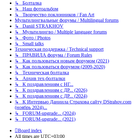
↳ Болталка
↳ Наш фотоальбом
↳ Творчество поклонников / Fan Art
Мультилингвальные форумы / Multilingual forums
↳ Daniil STRAKHOV
↳ Мультилингво / Multiple language forums
↳ Фото / Photos
↳ Small talks
Техническая поддержка / Technical support
↳ ПРАВИЛА форума / Forum Rules
↳ Как пользоваться новым форумом (2021)
↳ Как пользоваться форумом (2009-2020)
↳ Техническая болталка
↳ Архив тех-болталки
↳ К поздравлениям с НГ...
↳ К поздравлениям с ДР... (2026)
↳ К поздравлениям с ДР... (2024)
↳ К Интервью Даниила Страхова сайту DStrahov.com
(ноябрь 2024)...
↳ FORUM-upgrade... (2024)
↳ FORUM-upgrade... (2021)
Board index
All times are
UTC+03:00