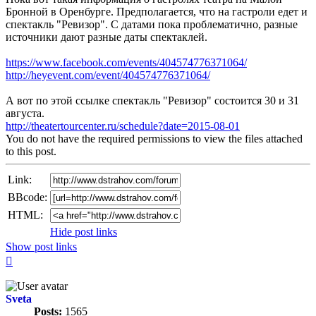
Бронной в Оренбурге. Предполагается, что на гастроли едет и
спектакль "Ревизор". С датами пока проблематично, разные
источники дают разные даты спектаклей.
https://www.facebook.com/events/404574776371064/
http://heyevent.com/event/404574776371064/
А вот по этой ссылке спектакль "Ревизор" состоится 30 и 31
августа.
http://theatertourcenter.ru/schedule?date=2015-08-01
You do not have the required permissions to view the files attached
to this post.
Link:
BBcode:
HTML:
Hide post links
Show post links
Top
Sveta
Posts:
1565