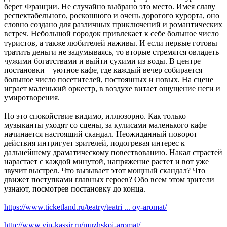
берег Франции. Не случайно выбрано это место. Имея славу
респектабельного, роскошного и очень дорогого курорта, оно
словно создано для различных приключений и романтических
встреч. Небольшой городок привлекает к себе большое число
туристов, а также любителей наживы. И если первые готовы
тратить деньги не задумываясь, то вторые стремятся овладеть
чужими богатствами и выйти сухими из воды. В центре
постановки – уютное кафе, где каждый вечер собирается
большое число посетителей, постоянных и новых. На сцене
играет маленький оркестр, в воздухе витает ощущение неги и
умиротворения.
Но это спокойствие видимо, иллюзорно. Как только
музыканты уходят со сцены, за кулисами маленького кафе
начинается настоящий скандал. Неожиданный поворот
действия интригует зрителей, подогревая интерес к
дальнейшему драматическому повествованию. Накал страстей
нарастает с каждой минутой, напряжение растет и вот уже
звучит выстрел. Что вызывает этот мощный скандал? Что
движет поступками главных героев? Обо всем этом зрители
узнают, посмотрев постановку до конца.
https://www.ticketland.ru/teatry/teatri ... oy-aromat/
http://www.vip-kassir.ru/muzhskoj-aromat/