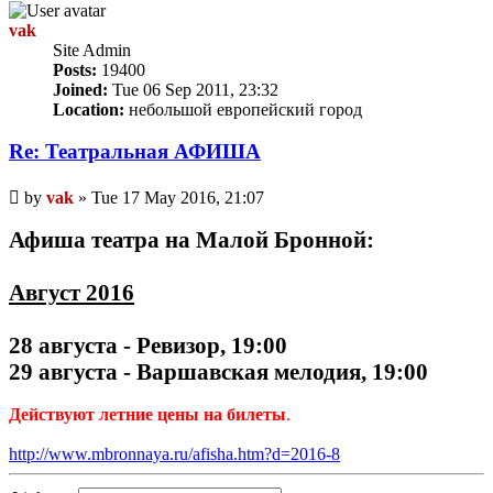
vak
Site Admin
Posts:
19400
Joined:
Tue 06 Sep 2011, 23:32
Location:
небольшой европейский город
Re: Театральная АФИША
Unread
by
vak
»
Tue 17 May 2016, 21:07
post
Афиша театра на Малой Бронной:
Август 2016
28 августа - Ревизор, 19:00
29 августа - Варшавская мелодия, 19:00
Действуют летние цены на билеты
.
http://www.mbronnaya.ru/afisha.htm?d=2016-8