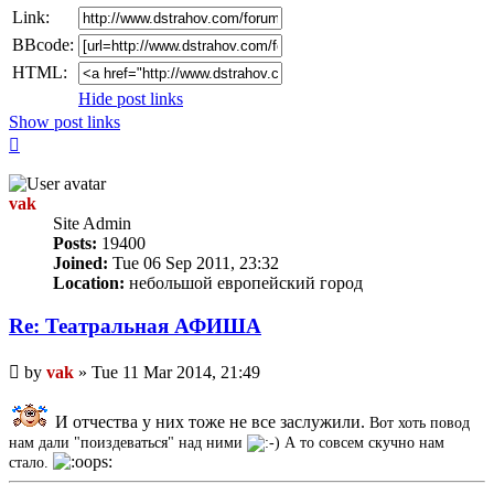
Link:
BBcode:
HTML:
Hide post links
Show post links
Top
vak
Site Admin
Posts:
19400
Joined:
Tue 06 Sep 2011, 23:32
Location:
небольшой европейский город
Re: Театральная АФИША
Unread
by
vak
»
Tue 11 Mar 2014, 21:49
post
И отчества у них тоже не все заслужили.
Вот хоть повод
нам дали "поиздеваться" над ними
А то совсем скучно нам
стало.