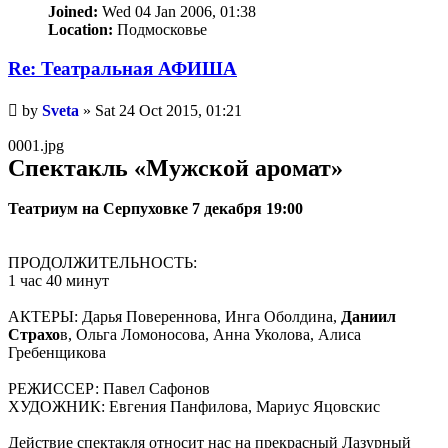
Joined:
Wed 04 Jan 2006, 01:38
Location:
Подмосковье
Re: Театральная АФИША
Unread
by
Sveta
»
Sat 24 Oct 2015, 01:21
post
0001.jpg
Спектакль «Мужской аромат»
Театриум на Серпуховке 7 декабря 19:00
ПРОДОЛЖИТЕЛЬНОСТЬ:
1 час 40 минут
АКТЕРЫ: Дарья Повереннова, Инга Оболдина,
Даниил
Страхо
в, Ольга Ломоносова, Анна Уколова, Алиса
Гребенщикова
РЕЖИССЕР: Павел Сафонов
ХУДОЖНИК: Евгения Панфилова, Мариус Яцовскис
Действие спектакля относит нас на прекрасный Лазурный