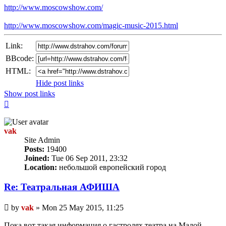
http://www.moscowshow.com/
http://www.moscowshow.com/magic-music-2015.html
Link:
BBcode:
HTML:
Hide post links
Show post links
Top
vak
Site Admin
Posts:
19400
Joined:
Tue 06 Sep 2011, 23:32
Location:
небольшой европейский город
Re: Театральная АФИША
Unread
by
vak
»
Mon 25 May 2015, 11:25
post
Пока вот такая информация о гастролях театра на Малой