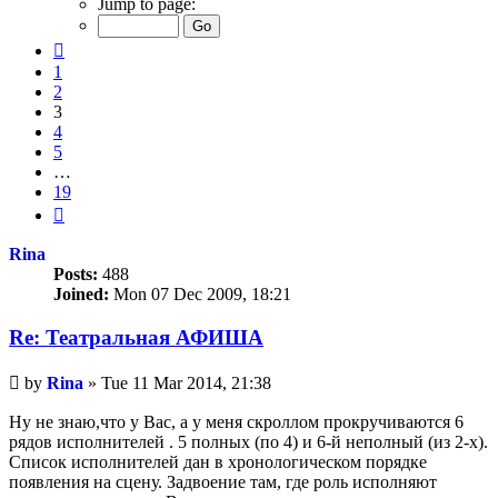
Jump to page:
of
19
Previous
1
2
3
4
5
…
19
Next
Rina
Posts:
488
Joined:
Mon 07 Dec 2009, 18:21
Re: Театральная АФИША
Unread
by
Rina
»
Tue 11 Mar 2014, 21:38
post
Ну не знаю,что у Вас, а у меня скроллом прокручиваются 6
рядов исполнителей . 5 полных (по 4) и 6-й неполный (из 2-х).
Список исполнителей дан в хронологическом порядке
появления на сцену. Задвоение там, где роль исполняют