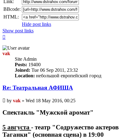
Link:
BBcode:
HTML:
Hide post links
Show post links
Top
vak
Site Admin
Posts:
19400
Joined:
Tue 06 Sep 2011, 23:32
Location:
небольшой европейский город
Re: Театральная АФИША
Unread
by
vak
»
Wed 18 May 2016, 00:25
post
Спектакль "Мужской аромат"
5 августа
- театр "Содружество актеров
Таганки" (основная сцена) в 19:00