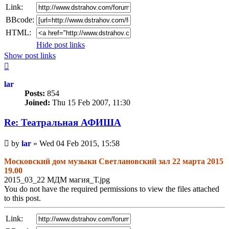
Link:
BBcode:
HTML:
Hide post links
Show post links
Top
lar
Posts:
854
Joined:
Thu 15 Feb 2007, 11:30
Re: Театральная АФИША
Unread
by
lar
»
Wed 04 Feb 2015, 15:58
post
Московский дом музыки Светлановский зал 22 марта 2015
19.00
2015_03_22 МДМ магия_Т.jpg
You do not have the required permissions to view the files attached
to this post.
Link: