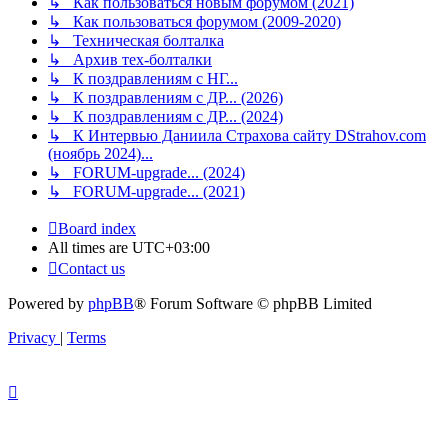
↳ Как пользоваться новым форумом (2021)
↳ Как пользоваться форумом (2009-2020)
↳ Техническая болталка
↳ Архив тех-болталки
↳ К поздравлениям с НГ...
↳ К поздравлениям с ДР... (2026)
↳ К поздравлениям с ДР... (2024)
↳ К Интервью Даниила Страхова сайту DStrahov.com
(ноябрь 2024)...
↳ FORUM-upgrade... (2024)
↳ FORUM-upgrade... (2021)
Board index
All times are
UTC+03:00
Contact us
Powered by
phpBB
® Forum Software © phpBB Limited
Privacy
|
Terms