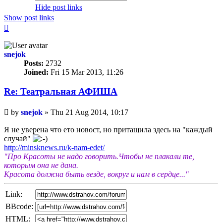
Hide post links
Show post links
Top
snejok
Posts:
2732
Joined:
Fri 15 Mar 2013, 11:26
Re: Театральная АФИША
Unread
by
snejok
»
Thu 21 Aug 2014, 10:17
post
Я не уверена что ето новост, но притащила здесь на "каждый
случай"
http://minsknews.ru/k-nam-edet/
"Про Красоты не надо говорить.Чтобы не плакали те,
которым она не дана.
Красота должна быть везде, вокруг и нам в сердце..."
Link:
BBcode:
HTML: