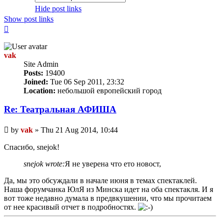
Hide post links
Show post links
Top
vak
Site Admin
Posts:
19400
Joined:
Tue 06 Sep 2011, 23:32
Location:
небольшой европейский город
Re: Театральная АФИША
Unread
by
vak
»
Thu 21 Aug 2014, 10:44
post
Спасибо, snejok!
snejok wrote:
Я не уверена что ето новост,
Да, мы это обсуждали в начале июня в темах спектаклей.
Наша форумчанка ЮлЯ из Минска идет на оба спектакля. И я
вот тоже недавно думала в предвкушении, что мы прочитаем
от нее красивый отчет в подробностях.