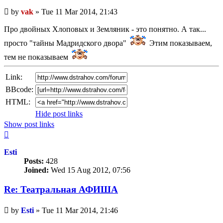
Unread
by
vak
»
Tue 11 Mar 2014, 21:43
post
Про двойных Хлоповых и Земляник - это понятно. А так...
просто "тайны Мадридского двора"
Этим показываем,
тем не показываем
Link:
BBcode:
HTML:
Hide post links
Show post links
Top
Esti
Posts:
428
Joined:
Wed 15 Aug 2012, 07:56
Re: Театральная АФИША
Unread
by
Esti
»
Tue 11 Mar 2014, 21:46
post