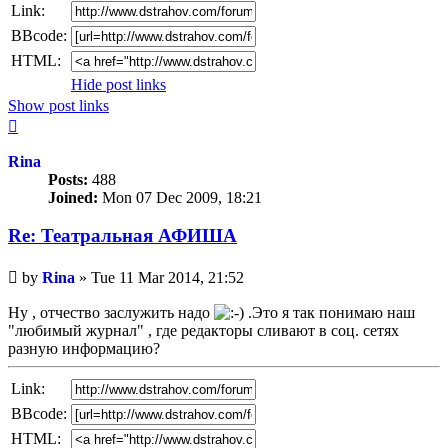
Link:
BBcode:
HTML:
Hide post links
Show post links
Top
Rina
Posts:
488
Joined:
Mon 07 Dec 2009, 18:21
Re: Театральная АФИША
Unread
by
Rina
»
Tue 11 Mar 2014, 21:52
post
Ну , отчество заслужить надо
.Это я так понимаю наш
"любимый журнал" , где редакторы сливают в соц. сетях
разную информацию?
Link:
BBcode:
HTML: