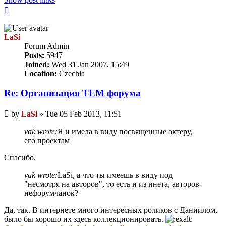
Top
LaSi
Forum Admin
Posts:
5947
Joined:
Wed 31 Jan 2007, 15:49
Location:
Czechia
Re: Организация TЕМ форума
Unread
by
LaSi
»
Tue 05 Feb 2013, 11:51
post
vak wrote:
Я и имела в виду посвященные актеру,
его проектам
Спасибо.
vak wrote:
LaSi, а что ты имеешь в виду под
"несмотря на авторов", то есть и из инета, авторов-
нефорумчанок?
Да, так. В интернете много интересных роликов с Даниилом,
было бы хорошо их здесь коллекционировать.