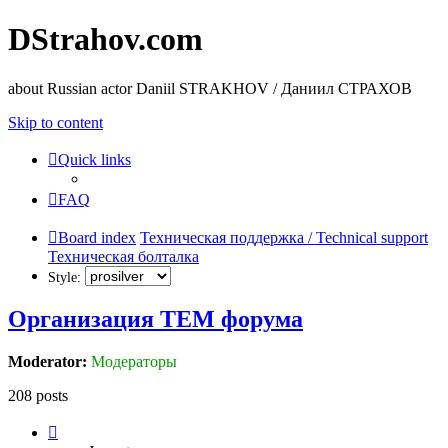
DStrahov.com
about Russian actor Daniil STRAKHOV / Даниил СТРАХОВ
Skip to content
Quick links
FAQ
Board index
Техническая поддержка / Technical support
Техническая болталка
Style:
Организация TЕМ форума
Moderator:
Модераторы
208 posts
Page
7