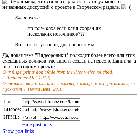
Но правда, что эти два варианта нас не ухранят от
нечаянных дискуссий о проекте в Творческом разделе.
Елена wrote:
я*н*а wrote:
а если клип собран их
нескольких источников???
Вот это, безусловно, для новой темы!
Да, новая тема "Видеоролики" подходит более всего для этих
смешанных роликов, где акцент создан на персоне Даниила, а
не на его одном проекте.
Our fingerprints don't fade from the lives we've touched.
("Remember Me" 2010)
Отпечатки наших пальцев на жизнях, к которым мы прикасались, не
тускнеют. ("Помни меня" 2010)
Link:
BBcode:
HTML:
Hide post links
Show post links
Top