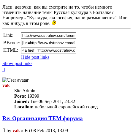
post
Ласи, девочки, как вы смотрите на то, чтобы немного
изменить название темы Русская культура в Болталке?
Например - "Культура, философия, наши размышления". Или
как-нибудь в этом роде.
Link:
BBcode:
HTML:
Hide post links
Show post links
Top
vak
Site Admin
Posts:
19399
Joined:
Tue 06 Sep 2011, 23:32
Location:
небольшой европейский город
Re: Организация TЕМ форума
Unread
by
vak
»
Fri 08 Feb 2013, 13:09