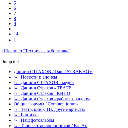
5
6
7
8
9
…
14
Next
Return to “Техническая болталка”
Jump to
Даниил СТРАХОВ / Daniil STRAKHOV
↳ Новости и анонсы
↳ Даниил СТРАХОВ - медиа
↳ Даниил Страхов - ТЕАТР
↳ Даниил Страхов - КИНО
↳ Даниил Страхов - работа за кадром
Общие форумы / Common forums
↳ Театр, кино, ТВ, другие артисты
↳ Болталка
↳ Наш фотоальбом
↳ Творчество поклонников / Fan Art