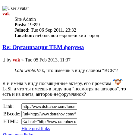
vak
Site Admin
Posts:
19399
Joined:
Tue 06 Sep 2011, 23:32
Location:
небольшой европейский город
Re: Организация TЕМ форума
Unread
by
vak
»
Tue 05 Feb 2013, 11:37
post
LaSi wrote:
Vak, что имеешь в виду словом "ВСЕ"?
Я и имела в виду посвященные актеру, его проектам
LaSi, а что ты имеешь в виду под "несмотря на авторов", то
есть и из инета, авторов-нефорумчанок?
Link:
BBcode:
HTML:
Hide post links
Show post links