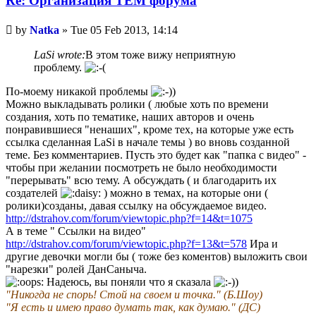
Re: Организация TЕМ форума
Unread
by
Natka
»
Tue 05 Feb 2013, 14:14
post
LaSi wrote:
В этом тоже вижу неприятную
проблему.
По-моему никакой проблемы
Можно выкладывать ролики ( любые хоть по времени
создания, хоть по тематике, наших авторов и очень
понравившиеся "ненаших", кроме тех, на которые уже есть
ссылка сделанная LaSi в начале темы ) во вновь созданной
теме. Без комментариев. Пусть это будет как "папка с видео" -
чтобы при желании посмотреть не было необходимости
"перерывать" всю тему. А обсуждать ( и благодарить их
создателей
) можно в темах, на которые они (
ролики)созданы, давая ссылку на обсуждаемое видео.
http://dstrahov.com/forum/viewtopic.php?f=14&t=1075
А в теме " Ссылки на видео"
http://dstrahov.com/forum/viewtopic.php?f=13&t=578
Ира и
другие девочки могли бы ( тоже без коментов) выложить свои
"нарезки" ролей ДанСаныча.
Надеюсь, вы поняли что я сказала
"Никогда не спорь! Стой на своем и точка." (Б.Шоу)
"Я есть и имею право думать так, как думаю." (ДС)