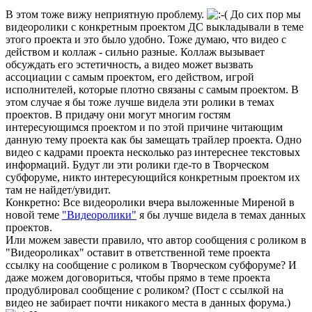
В этом тоже вижу неприятную проблему.
До сих пор мы
видеоролики с конкретным проектом ДС выкладывали в теме
этого проекта и это было удобно. Тоже думаю, что видео с
действом и коллаж - сильно разные. Коллаж вызывает
обсуждать его эстетичность, а видео может вызвать
ассоциации с самым проектом, его действом, игрой
исполнителей, которые плотно связаны с самым проектом. В
этом случае я бы тоже лучше видела эти ролики в темах
проектов. В придачу они могут многим гостям
интересующимся проектом и по этой причине читающим
данную тему проекта как бы замещать трайлер проекта. Одно
видео с кадрами проекта несколько раз интереснее текстовых
информаций. Будут ли эти ролики где-то в Творческом
субфоруме, никто интересующийся конкретным проектом их
там не найдет/увидит.
Конкретно: Все видеоролики вчера выложенные Миреной в
новой теме
"Видеоролики"
я бы лучше видела в темах данных
проектов.
Или можем завести правило, что автор сообщения с роликом в
"Видеороликах" оставит в ответственной теме проекта
ссылку на сообщение с роликом в Творческом субфоруме? И
даже можем договориться, чтобы прямо в теме проекта
продублировал сообщение с роликом? (Пост с ссылкой на
видео не забирает почти никакого места в данных форума.)