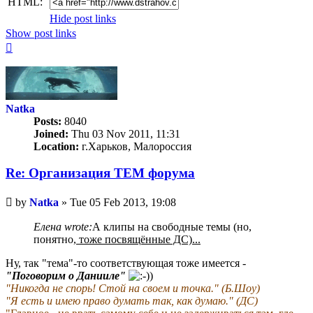
HTML:
Hide post links
Show post links
Top
Natka
Posts:
8040
Joined:
Thu 03 Nov 2011, 11:31
Location:
г.Харьков, Малороссия
Re: Организация TЕМ форума
Unread
by
Natka
»
Tue 05 Feb 2013, 19:08
post
Елена wrote:
А клипы на свободные темы (но,
понятно,
тоже посвящённые ДС)...
Ну, так "тема"-то соответствующая тоже имеется -
"Поговорим о Данииле"
"Никогда не спорь! Стой на своем и точка." (Б.Шоу)
"Я есть и имею право думать так, как думаю." (ДС)