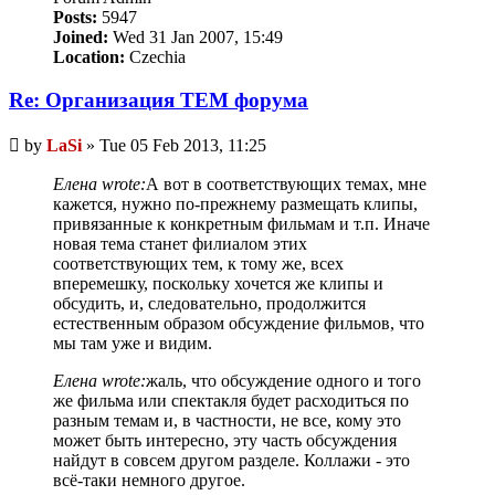
Posts:
5947
Joined:
Wed 31 Jan 2007, 15:49
Location:
Czechia
Re: Организация TЕМ форума
Unread
by
LaSi
»
Tue 05 Feb 2013, 11:25
post
Елена wrote:
А вот в соответствующих темах, мне
кажется, нужно по-прежнему размещать клипы,
привязанные к конкретным фильмам и т.п. Иначе
новая тема станет филиалом этих
соответствующих тем, к тому же, всех
вперемешку, поскольку хочется же клипы и
обсудить, и, следовательно, продолжится
естественным образом обсуждение фильмов, что
мы там уже и видим.
Елена wrote:
жаль, что обсуждение одного и того
же фильма или спектакля будет расходиться по
разным темам и, в частности, не все, кому это
может быть интересно, эту часть обсуждения
найдут в совсем другом разделе. Коллажи - это
всё-таки немного другое.