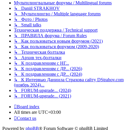
Мультилингвальные форумы / Multilingual forums
↳ Daniil STRAKHOV
↳ Мультилингво / Multiple language forums
↳ Фото / Photos
↳ Small talks
Техническая поддержка / Technical support
↳ ПРАВИЛА форума / Forum Rules
↳ Как пользоваться новым форумом (2021)
↳ Как пользоваться форумом (2009-2020)
↳ Техническая болталка
↳ Архив тех-болталки
↳ К поздравлениям с НГ...
↳ К поздравлениям с ДР... (2026)
↳ К поздравлениям с ДР... (2024)
↳ К Интервью Даниила Страхова сайту DStrahov.com
(ноябрь 2024)...
↳ FORUM-upgrade... (2024)
↳ FORUM-upgrade... (2021)
Board index
All times are
UTC+03:00
Contact us
Powered by
phpBB
® Forum Software © phpBB Limited