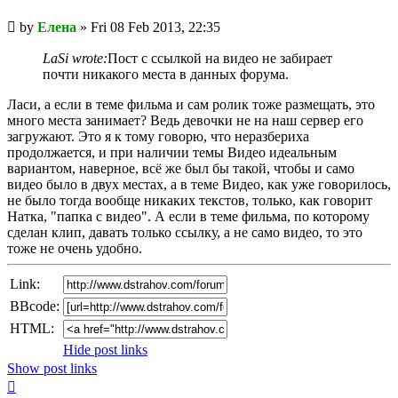
Unread
by
Елена
»
Fri 08 Feb 2013, 22:35
post
LaSi wrote:
Пост с ссылкой на видео не забирает
почти никакого места в данных форума.
Ласи, а если в теме фильма и сам ролик тоже размещать, это
много места занимает? Ведь девочки не на наш сервер его
загружают. Это я к тому говорю, что неразбериха
продолжается, и при наличии темы Видео идеальным
вариантом, наверное, всё же был бы такой, чтобы и само
видео было в двух местах, а в теме Видео, как уже говорилось,
не было тогда вообще никаких текстов, только, как говорит
Натка, "папка с видео". А если в теме фильма, по которому
сделан клип, давать только ссылку, а не само видео, то это
тоже не очень удобно.
Link:
BBcode:
HTML:
Hide post links
Show post links
Top