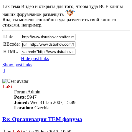
post
Так тема Видео и открыта для того, чтобы туда ВСЕ клипы
наших форумчанок размещать
Яна, ты можешь спокойно туда разместить свой клип со
стихами, например.
Link:
BBcode:
HTML:
Hide post links
Show post links
Top
LaSi
Forum Admin
Posts:
5947
Joined:
Wed 31 Jan 2007, 15:49
Location:
Czechia
Re: Организация TЕМ форума
Unread
by
LaSi
»
Tue 05 Feb 2013, 10:50