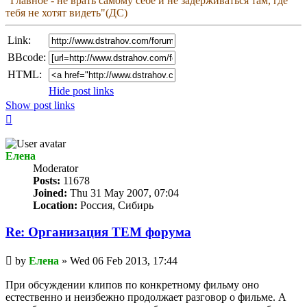
"Главное - не врать самому себе и не задерживаться там, где
тебя не хотят видеть"(ДС)
Link:
BBcode:
HTML:
Hide post links
Show post links
Top
Елена
Мoderator
Posts:
11678
Joined:
Thu 31 May 2007, 07:04
Location:
Россия, Сибирь
Re: Организация TЕМ форума
Unread
by
Елена
»
Wed 06 Feb 2013, 17:44
post
При обсуждении клипов по конкретному фильму оно
естественно и неизбежно продолжает разговор о фильме. А