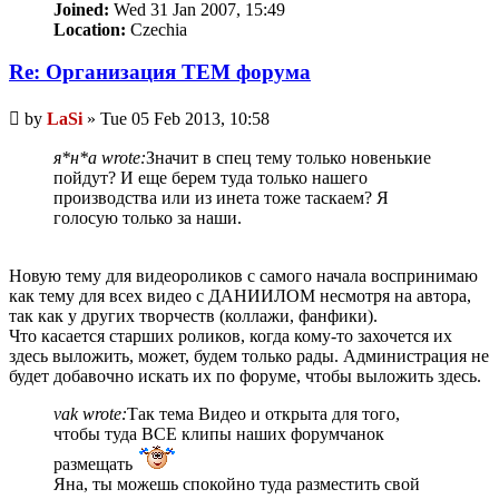
Joined:
Wed 31 Jan 2007, 15:49
Location:
Czechia
Re: Организация TЕМ форума
Unread
by
LaSi
»
Tue 05 Feb 2013, 10:58
post
я*н*а wrote:
Значит в спец тему только новенькие
пойдут? И еще берем туда только нашего
производства или из инета тоже таскаем? Я
голосую только за наши.
Новую тему для видеороликов с самого начала воспринимаю
как тему для всех видео с ДАНИИЛОМ несмотря на автора,
так как у других творчеств (коллажи, фанфики).
Что касается старших роликов, когда кому-то захочется их
здесь выложить, может, будем только рады. Администрация не
будет добавочно искать их по форуме, чтобы выложить здесь.
vak wrote:
Так тема Видео и открыта для того,
чтобы туда ВСЕ клипы наших форумчанок
размещать
Яна, ты можешь спокойно туда разместить свой