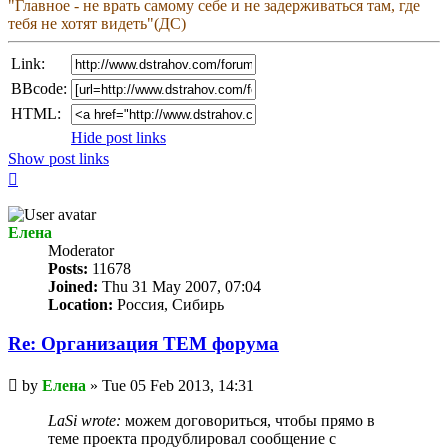
"Главное - не врать самому себе и не задерживаться там, где
тебя не хотят видеть"(ДС)
Link:
BBcode:
HTML:
Hide post links
Show post links
Top
Елена
Мoderator
Posts:
11678
Joined:
Thu 31 May 2007, 07:04
Location:
Россия, Сибирь
Re: Организация TЕМ форума
Unread
by
Елена
»
Tue 05 Feb 2013, 14:31
post
LaSi wrote:
можем договориться, чтобы прямо в
теме проекта продублировал сообщение с