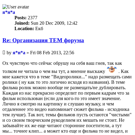
я*н*а
Posts:
2377
Joined:
Sun 20 Dec 2009, 12:42
Location:
Екб
Re: Организация TЕМ форума
Unread
by
я*н*а
»
Fri 08 Feb 2013, 22:56
post
Ох чувствую что сейчас обрушу на себя ваш гнев, так как
толком не читала о чем вы тут, а мнение выскажу
. Как
мне кажется что в теме "Видеоролики..." надо размещать сами
ролики ( ну как то это логично исходя из названия). В теме
фильма ролик можно вообще не размещать/не дублировать.
Каждая из нас прекрасно определит по первым кадрам что за
фильм использован (если для кого-то это имеет значение.
Лично я смотрю на картинку и слушаю музыку, и чем
отдаленнее это видео напоминает сюжет фильма - исходника
тем лучше). Так вот, темы фильмов пусть остаются "чистыми"
и со своим творческим рукоделием их мешать не стоит. Не
забывайте их же еще читают сторонние посетители, а тут
мы... точнее клип... а может кто еще и фильма то не видел, и