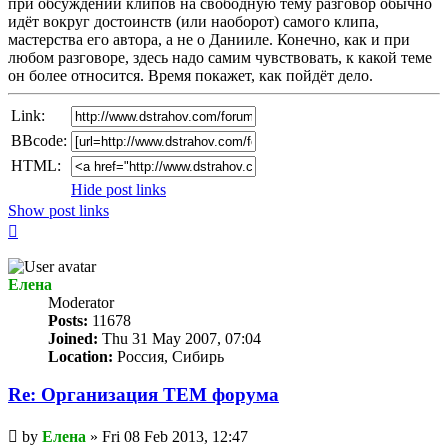
при обсуждении клипов на свободную тему разговор обычно
идёт вокруг достоинств (или наоборот) самого клипа,
мастерства его автора, а не о Данииле. Конечно, как и при
любом разговоре, здесь надо самим чувствовать, к какой теме
он более относится. Время покажет, как пойдёт дело.
Link:
BBcode:
HTML:
Hide post links
Show post links
Top
Елена
Мoderator
Posts:
11678
Joined:
Thu 31 May 2007, 07:04
Location:
Россия, Сибирь
Re: Организация TЕМ форума
Unread
by
Елена
»
Fri 08 Feb 2013, 12:47