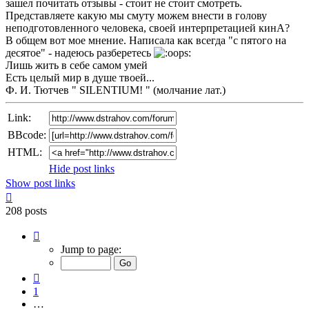
зашел почитать отзывы - стоит не стоит смотреть.
Представляете какую мы смуту можем внести в голову
неподготовленного человека, своей интерпретацией кинА?
В общем вот мое мнение. Написала как всегда "с пятого на
десятое" - надеюсь разберетесь
Лишь жить в себе самом умей
Есть целый мир в душе твоей...
Ф. И. Тютчев " SILENTIUM! " (молчание лат.)
Link:
BBcode:
HTML:
Hide post links
Show post links
Top
208 posts
Page
7
Jump to page:
of
14
Previous
1
…