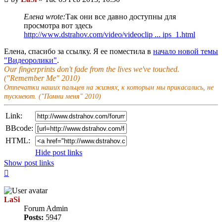
post
Елена wrote:
Так они все давно доступны для
просмотра вот здесь
http://www.dstrahov.com/video/videoclip ... ips_1.html
Елена, спасибо за ссылку. Я ее поместила в
начало новой темы
"Видеоролики"
.
Our fingerprints don't fade from the lives we've touched.
("Remember Me" 2010)
Отпечатки наших пальцев на жизнях, к которым мы прикасались, не
тускнеют. ("Помни меня" 2010)
Link:
BBcode:
HTML:
Hide post links
Show post links
Top
LaSi
Forum Admin
Posts:
5947