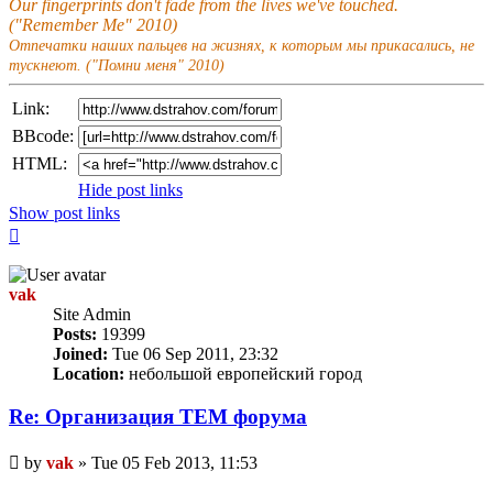
Our fingerprints don't fade from the lives we've touched.
("Remember Me" 2010)
Отпечатки наших пальцев на жизнях, к которым мы прикасались, не
тускнеют. ("Помни меня" 2010)
Link:
BBcode:
HTML:
Hide post links
Show post links
Top
vak
Site Admin
Posts:
19399
Joined:
Tue 06 Sep 2011, 23:32
Location:
небольшой европейский город
Re: Организация TЕМ форума
Unread
by
vak
»
Tue 05 Feb 2013, 11:53
post