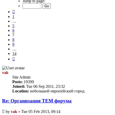
Jump to page:
of
14
Previous
1
…
5
6
7
8
9
…
14
Next
vak
Site Admin
Posts:
19399
Joined:
Tue 06 Sep 2011, 23:32
Location:
небольшой европейский город
Re: Организация TЕМ форума
Unread
by
vak
»
Tue 05 Feb 2013, 09:14