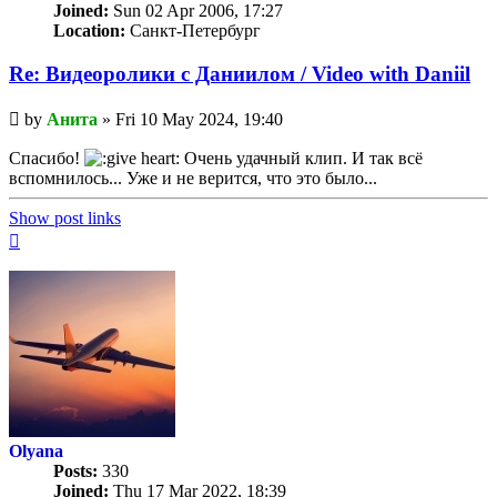
Joined:
Sun 02 Apr 2006, 17:27
Location:
Санкт-Петербург
Re: Видеоролики с Даниилом / Video with Daniil
Unread
by
Анита
»
Fri 10 May 2024, 19:40
post
Спасибо!
Очень удачный клип. И так всё
вспомнилось... Уже и не верится, что это было...
Show post links
Top
Olyana
Posts:
330
Joined:
Thu 17 Mar 2022, 18:39