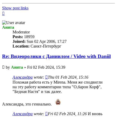
Show post links
Top
Анита
Мoderator
Posts:
18959
Joined:
Sun 02 Apr 2006, 17:27
Location:
Санкт-Петербург
Re: Видеоролики с Даниилом / Video with Daniil
Unread
by
Анита
»
Fri 02 Feb 2024, 15:39
post
Александра
wrote:
Thu 01 Feb 2024, 15:16
Похожая работа есть у Mirena. Меня же сподвигли
на эту работу комментарии типа "О,барон Корф",
"Бедная Настя" и так далее.
Александра, это гениально.
Александра
wrote:
Fri 02 Feb 2024, 11:26
И вновь