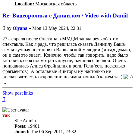
Location:
Московская область
Re: Видеоролики с Даниилом / Video with Daniil
Unread
by
Olyana
»
Mon 13 May 2024, 22:31
post
27 февраля после Онегина в ММДМ зашла речь об этом
спектакле. Как я рада, что решилась сказать Даниилу:Ваша-
самая лучшая постановка Варшавской мелодии (хотя,я думаю,
он и сам это знает). Конечно, чтобы так говорить, надо было
заставить себя посмотреть другие, начиная с первой. Очень
понравилась Алиса Фрейндлих в роли Гели(есть несколько
фрагментов). А остальные Викторы ну настолько не
впечатляют, есть откровенно несимпатичные(скажем так)
...
Show post links
Top
vak
Site Admin
Posts:
19401
Joined:
Tue 06 Sep 2011, 23:32