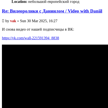
Location:
небольшой европейский город
Re: Видеоролики с Даниилом / Video with Daniil
Unread
by
vak
»
Sun 30 Mar 2025, 16:27
post
И снова видео от нашей подписчицы в ВК:
https://vk.com/wall-221591394_8838