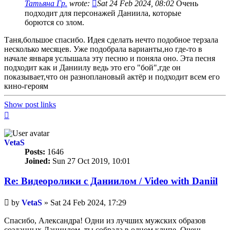
Татьяна Гр.
wrote:
Sat 24 Feb 2024, 08:02
Очень
подходит для персонажей Даниила, которые
борются со злом.
Таня,большое спасибо. Идея сделать нечто подобное терзала
несколько месяцев. Уже подобрала варианты,но где-то в
начале января услышала эту песню и поняла оно. Эта песня
подходит как и Даниилу ведь это его "бой",где он
показывает,что он разноплановый актёр и подходит всем его
кино-героям
Show post links
Top
VetaS
Posts:
1646
Joined:
Sun 27 Oct 2019, 10:01
Re: Видеоролики с Даниилом / Video with Daniil
Unread
by
VetaS
»
Sat 24 Feb 2024, 17:29
post
Спасибо, Александра! Одни из лучших мужских образов
созданных Даниилом, ты собрала в одном клипе. Очень