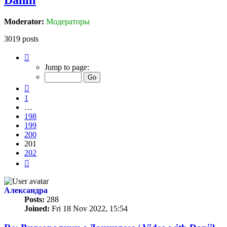
Moderator:
Модераторы
3019 posts
Page
201
Jump to page:
of
202
Previous
1
…
198
199
200
201
202
Next
Александра
Posts:
288
Joined:
Fri 18 Nov 2022, 15:54