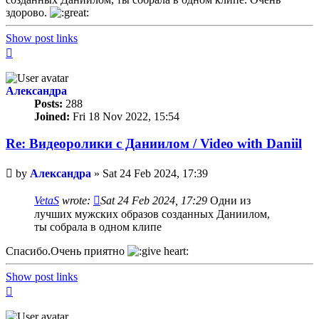
здорово.
Show post links
Top
Александра
Posts:
288
Joined:
Fri 18 Nov 2022, 15:54
Re: Видеоролики с Даниилом / Video with Daniil
Unread
by
Александра
»
Sat 24 Feb 2024, 17:39
post
VetaS
wrote:
Sat 24 Feb 2024, 17:29
Одни из
лучших мужских образов созданных Даниилом,
ты собрала в одном клипе
Спасибо.Очень приятно
Show post links
Top