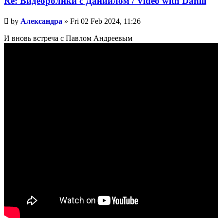
Re: Видеоролики с Даниилом / Video with Daniil
Unread
by
Александра
»
Fri 02 Feb 2024, 11:26
post
И вновь встреча с Павлом Андреевым