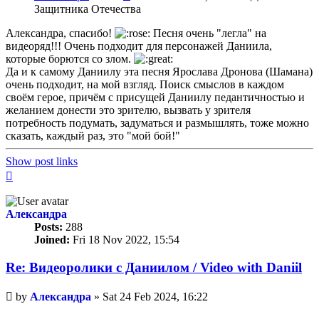
Защитника Отечества
Александра, спасибо!
Песня очень "легла" на
видеоряд!!! Очень подходит для персонажей Даниила,
которые борются со злом.
Да и к самому Даниилу эта песня Ярослава Дронова (Шамана)
очень подходит, на мой взгляд. Поиск смыслов в каждом
своём герое, причём с присущей Даниилу педантичностью и
желанием донести это зрителю, вызвать у зрителя
потребность подумать, задуматься и размышлять, тоже можно
сказать, каждый раз, это "мой бой!"
Show post links
Top
Александра
Posts:
288
Joined:
Fri 18 Nov 2022, 15:54
Re: Видеоролики с Даниилом / Video with Daniil
Unread
by
Александра
»
Sat 24 Feb 2024, 16:22
post