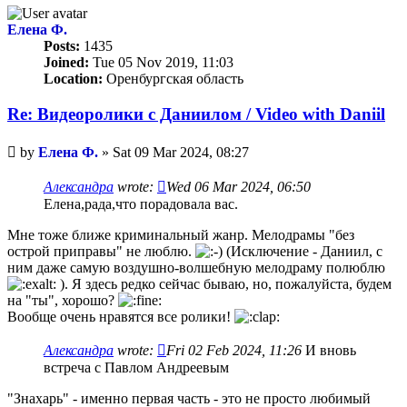
Елена Ф.
Posts:
1435
Joined:
Tue 05 Nov 2019, 11:03
Location:
Оренбургская область
Re: Видеоролики с Даниилом / Video with Daniil
Unread
by
Елена Ф.
»
Sat 09 Mar 2024, 08:27
post
Александра
wrote:
Wed 06 Mar 2024, 06:50
Елена,рада,что порадовала вас.
Мне тоже ближе криминальный жанр. Мелодрамы "без
острой приправы" не люблю.
(Исключение - Даниил, с
ним даже самую воздушно-волшебную мелодраму полюблю
). Я здесь редко сейчас бываю, но, пожалуйста, будем
на "ты", хорошо?
Вообще очень нравятся все ролики!
Александра
wrote:
Fri 02 Feb 2024, 11:26
И вновь
встреча с Павлом Андреевым
"Знахарь" - именно первая часть - это не просто любимый