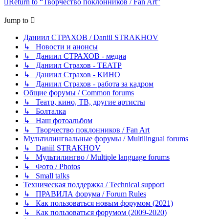
Return to “Творчество поклонников / Fan Art”
Jump to
Даниил СТРАХОВ / Daniil STRAKHOV
↳ Новости и анонсы
↳ Даниил СТРАХОВ - медиа
↳ Даниил Страхов - ТЕАТР
↳ Даниил Страхов - КИНО
↳ Даниил Страхов - работа за кадром
Общие форумы / Common forums
↳ Театр, кино, ТВ, другие артисты
↳ Болталка
↳ Наш фотоальбом
↳ Творчество поклонников / Fan Art
Мультилингвальные форумы / Multilingual forums
↳ Daniil STRAKHOV
↳ Мультилингво / Multiple language forums
↳ Фото / Photos
↳ Small talks
Техническая поддержка / Technical support
↳ ПРАВИЛА форума / Forum Rules
↳ Как пользоваться новым форумом (2021)
↳ Как пользоваться форумом (2009-2020)