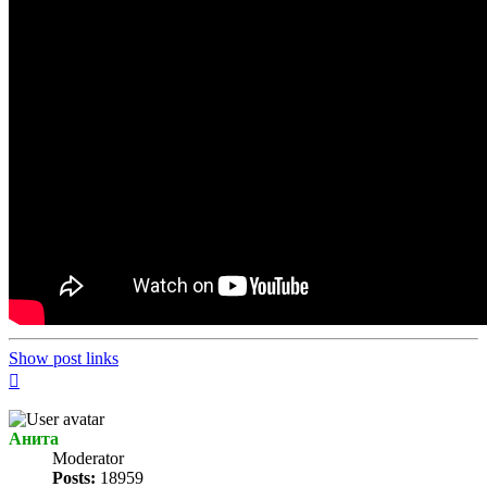
Show post links
Top
Анита
Мoderator
Posts:
18959