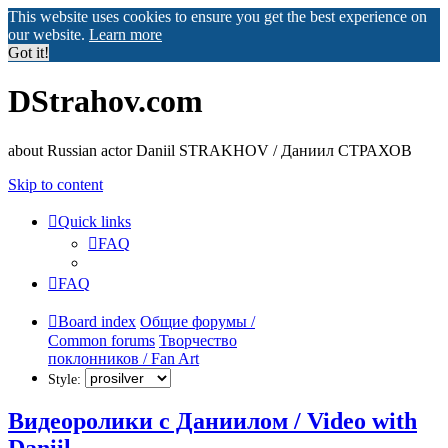
This website uses cookies to ensure you get the best experience on
our website.
Learn more
Got it!
DStrahov.com
about Russian actor Daniil STRAKHOV / Даниил СТРАХОВ
Skip to content
Quick links
FAQ
FAQ
Board index
Общие форумы /
Common forums
Творчество
поклонников / Fan Art
Style:
Видеоролики с Даниилом / Video with
Daniil