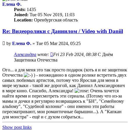
Елена Ф.
Posts:
1435
Joined:
Tue 05 Nov 2019, 11:03
Location:
Оренбургская область
Re: Видеоролики с Даниилом / Video with Daniil
Unread
by
Елена Ф.
»
Tue 05 Mar 2024, 05:25
post
Александра
wrote:
Fri 23 Feb 2024, 08:38
С Днём
Защитника Отечества
Ого... а для меня это так просто подарок (хоть я и не защитник
Отечества
) - неожиданно в одном ролике встретить двух
самых любимых артистов, потому что Ярослав для меня в
мире музыки - такой же дорогой, как Даниил Александрович
в мире кино. Спасибо, Александра!
Очень хочется
найти время и пересмотреть эти сериалы. (Потому что из-за
мамы и дочки я регулярно возвращаюсь к "БН", "Семейному
альбому", "Судебной колонке" - они именно эти работы
пересматривают, мои романтичные барышни...). А "Капкан
для монстра" - ещё и с духом собраться...
Show post links