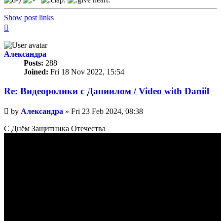
Show post links
Top
Александра
Posts:
288
Joined:
Fri 18 Nov 2022, 15:54
Re: Видеоролики с Даниилом / Video with Daniil
Unread
by
Александра
»
Fri 23 Feb 2024, 08:38
post
С Днём Защитника Отечества