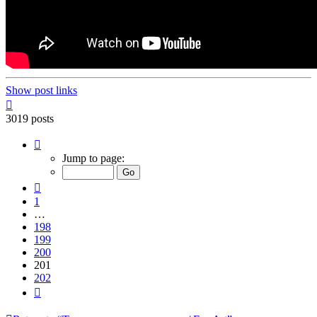
Show post links
Top
3019 posts
Page
201
Jump to page:
of
202
Previous
1
…
198
199
200
201
202
Next