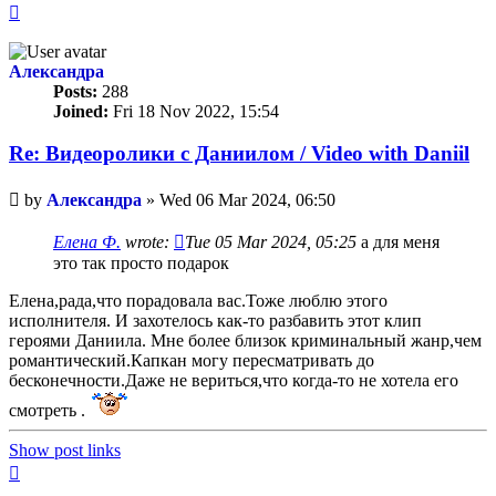
Top
Александра
Posts:
288
Joined:
Fri 18 Nov 2022, 15:54
Re: Видеоролики с Даниилом / Video with Daniil
Unread
by
Александра
»
Wed 06 Mar 2024, 06:50
post
Елена Ф.
wrote:
Tue 05 Mar 2024, 05:25
а для меня
это так просто подарок
Елена,рада,что порадовала вас.Тоже люблю этого
исполнителя. И захотелось как-то разбавить этот клип
героями Даниила. Мне более близок криминальный жанр,чем
романтический.Капкан могу пересматривать до
бесконечности.Даже не вериться,что когда-то не хотела его
смотреть .
Show post links
Top