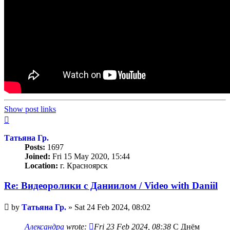
Show post links
Top
Татьяна Гр.
Posts:
1697
Joined:
Fri 15 May 2020, 15:44
Location:
г. Красноярск
Re: Видеоролики с Даниилом / Video with Daniil
Unread
by
Татьяна Гр.
»
Sat 24 Feb 2024, 08:02
post
Александра
wrote:
Fri 23 Feb 2024, 08:38
С Днём