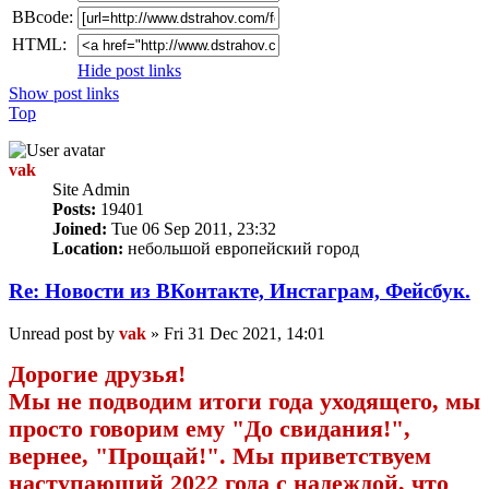
BBcode:
HTML:
Hide post links
Show post links
Top
vak
Site Admin
Posts:
19401
Joined:
Tue 06 Sep 2011, 23:32
Location:
небольшой европейский город
Re: Новости из ВКонтакте, Инстаграм, Фейсбук.
Unread post
by
vak
»
Fri 31 Dec 2021, 14:01
Дорогие друзья!
Мы не подводим итоги года уходящего, мы
просто говорим ему "До свидания!",
вернее, "Прощай!". Мы приветствуем
наступающий 2022 года с надеждой, что