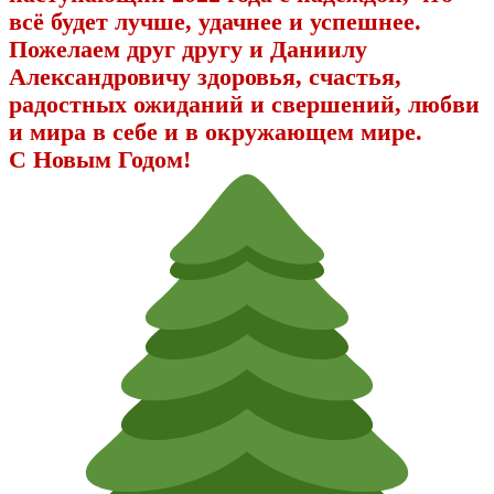
всё будет лучше, удачнее и успешнее.
Пожелаем друг другу и Даниилу
Александровичу здоровья, счастья,
радостных ожиданий и свершений, любви
и мира в себе и в окружающем мире.
С Новым Годом!