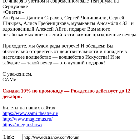
10 января в уютном и современном зале Театриума на
Серпуховке
«Онегин»
Актёры — Даниил Страхов, Сергей Чонишвили, Сергей
Шнырёв, Алиса Гребенщикова, музыканты Ансамбля 4'33" и
вдохновённый Алексей Айги, подарят Вам много
незабываемых впечатлений в эти зимние праздничные вечера.
Приходите, мы будем рады встрече! И обещаем: Вы
обязательно оторвётесь от действительности и попадете в
настоящее волшебство — волшебство Искусства! И не
забудьте — такой вечер — это лучший подарок!
С уважением,
САМи
Скидка 10% по промокоду — Рождество действует до 12
декабря.
Билеты на наших сайтах:
https://www.sami-theatre.ru/
http://www.magicmus.ru/
https://onegin.show/
Link: