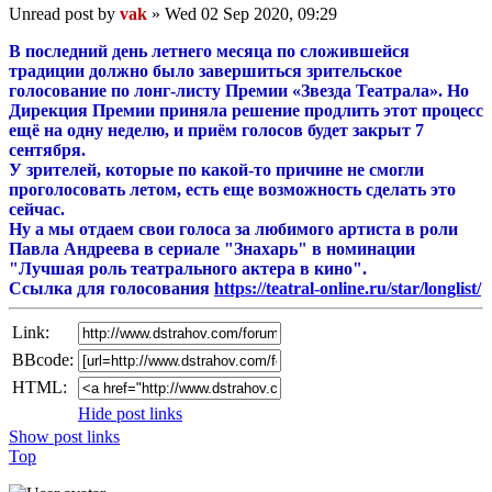
Unread post
by
vak
»
Wed 02 Sep 2020, 09:29
В последний день летнего месяца по сложившейся
традиции должно было завершиться зрительское
голосование по лонг-листу Премии «Звезда Театрала». Но
Дирекция Премии приняла решение продлить этот процесс
ещё на одну неделю, и приём голосов будет закрыт 7
сентября.
У зрителей, которые по какой-то причине не смогли
проголосовать летом, есть еще возможность сделать это
сейчас.
Ну а мы отдаем свои голоса за любимого артиста в роли
Павла Андреева в сериале "Знахарь" в номинации
"Лучшая роль театрального актера в кино".
Ссылка для голосования
https://teatral-online.ru/star/longlist/
Link:
BBcode:
HTML:
Hide post links
Show post links
Top