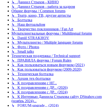
↳ Даниил Страхов - КИНО
↳ Даниил Страхов - работа за кадром
Общие форумы / Common forums
↳ Театр, кино, ТВ, другие артисты
↳ Болталка
↳ Наш фотоальбом
↳ Творчество поклонников / Fan Art
Мультилингвальные форумы / Multilingual forums
↳ Daniil STRAKHOV
↳ Мультилингво / Multiple language forums
↳ Фото / Photos
↳ Small talks
Техническая поддержка / Technical support
↳ ПРАВИЛА форума / Forum Rules
↳ Как пользоваться новым форумом (2021)
↳ Как пользоваться форумом (2009-2020)
↳ Техническая болталка
↳ Архив тех-болталки
↳ К поздравлениям с НГ...
↳ К поздравлениям с ДР... (2026)
↳ К поздравлениям с ДР... (2024)
↳ К Интервью Даниила Страхова сайту DStrahov.com
(ноябрь 2024)...
↳ FORUM-upgrade... (2024)