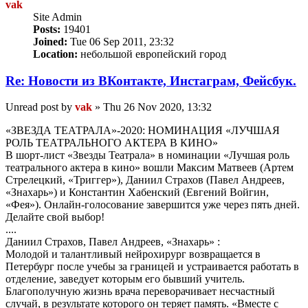
vak
Site Admin
Posts:
19401
Joined:
Tue 06 Sep 2011, 23:32
Location:
небольшой европейский город
Re: Новости из ВКонтакте, Инстаграм, Фейсбук.
Unread post
by
vak
»
Thu 26 Nov 2020, 13:32
«ЗВЕЗДА ТЕАТРАЛА»-2020: НОМИНАЦИЯ «ЛУЧШАЯ
РОЛЬ ТЕАТРАЛЬНОГО АКТЕРА В КИНО»
В шорт-лист «Звезды Театрала» в номинации «Лучшая роль
театрального актера в кино» вошли Максим Матвеев (Артем
Стрелецкий, «Триггер»), Даниил Страхов (Павел Андреев,
«Знахарь») и Константин Хабенский (Евгений Войгин,
«Фея»). Онлайн-голосование завершится уже через пять дней.
Делайте свой выбор!
....
Даниил Страхов, Павел Андреев, «Знахарь» :
Молодой и талантливый нейрохирург возвращается в
Петербург после учебы за границей и устраивается работать в
отделение, заведует которым его бывший учитель.
Благополучную жизнь врача переворачивает несчастный
случай, в результате которого он теряет память. «Вместе с