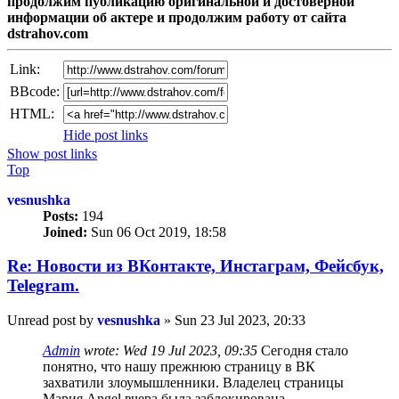
продолжим публикацию оригинальной и достоверной
информации об актере и продолжим работу от сайта
dstrahov.com
Link:
BBcode:
HTML:
Hide post links
Show post links
Top
vesnushka
Posts:
194
Joined:
Sun 06 Oct 2019, 18:58
Re: Новости из ВКонтакте, Инстаграм, Фейсбук,
Telegram.
Unread post
by
vesnushka
»
Sun 23 Jul 2023, 20:33
Admin
wrote:
Wed 19 Jul 2023, 09:35
Сегодня стало
понятно, что нашу прежнюю страницу в ВК
захватили злоумышленники. Владелец страницы
Мария Angel вчера была заблокирована