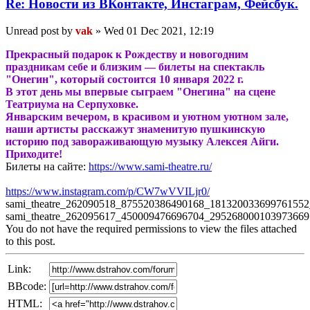
Re: Новости из ВКонтакте, Инстаграм, Фейсбук.
Unread post
by
vak
»
Wed 01 Dec 2021, 12:19
Прекрасный подарок к Рождеству и новогодним
праздникам себе и близким — билеты на спектакль
"Онегин", который состоится 10 января 2022 г.
В этот день мы впервые сыграем "Онегина" на сцене
Театриума на Серпуховке.
Январским вечером, в красивом и уютном уютном зале,
наши артисты расскажут знаменитую пушкинскую
историю под завораживающую музыку Алексея Айги.
Приходите!
Билеты на сайте:
https://www.sami-theatre.ru/
https://www.instagram.com/p/CW7wVVILjr0/
sami_theatre_262090518_875520386490168_181320033699761552
sami_theatre_262095617_450009476696704_295268000103973669
You do not have the required permissions to view the files attached
to this post.
Link:
BBcode:
HTML: