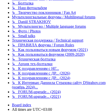
↳ Болталка
↳ Наш фотоальбом
↳ Творчество поклонников / Fan Art
Мультилингвальные форумы / Multilingual forums
↳ Daniil STRAKHOV
↳ Мультилингво / Multiple language forums
↳ Фото / Photos
↳ Small talks
Техническая поддержка / Technical support
↳ ПРАВИЛА форума / Forum Rules
↳ Как пользоваться новым форумом (2021)
↳ Как пользоваться форумом (2009-2020)
↳ Техническая болталка
↳ Архив тех-болталки
↳ К поздравлениям с НГ...
↳ К поздравлениям с ДР... (2026)
↳ К поздравлениям с ДР... (2024)
↳ К Интервью Даниила Страхова сайту DStrahov.com
(ноябрь 2024)...
↳ FORUM-upgrade... (2024)
↳ FORUM-upgrade... (2021)
Board index
All times are
UTC+03:00