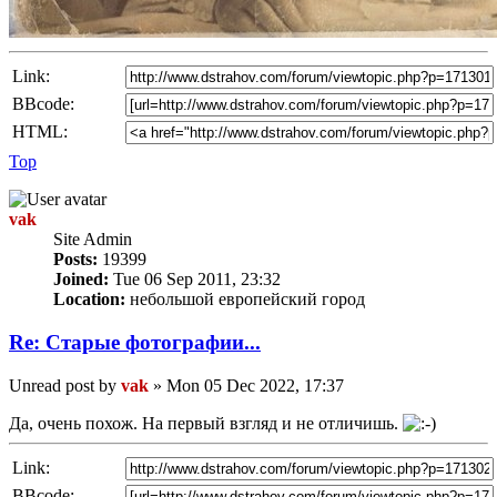
Link:
BBcode:
HTML:
Top
vak
Site Admin
Posts:
19399
Joined:
Tue 06 Sep 2011, 23:32
Location:
небольшой европейский город
Re: Старые фотографии...
Unread post
by
vak
»
Mon 05 Dec 2022, 17:37
Да, очень похож. На первый взгляд и не отличишь.
Link:
BBcode: