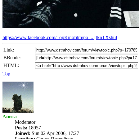
https://www.facebook.com/TopKinofilm/po ... jfknTXshul
Link:
BBcode:
HTML:
Top
Анита
Мoderator
Posts:
18957
Joined:
Sun 02 Apr 2006, 17:27
Location:
Санкт-Петербург