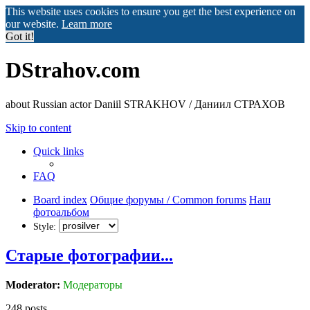
This website uses cookies to ensure you get the best experience on
our website.
Learn more
Got it!
DStrahov.com
about Russian actor Daniil STRAKHOV / Даниил СТРАХОВ
Skip to content
Quick links
FAQ
Board index
Общие форумы / Common forums
Наш
фотоальбом
Style:
Старые фотографии...
Moderator:
Модераторы
248 posts