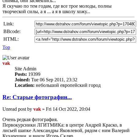
снимка, они засмеялись...
Я скучаю по тем годам, где все трое молоды, полны
творческой силы, а я ... а я в школу хожу...
Link:
BBcode:
HTML:
Top
vak
Site Admin
Posts:
19399
Joined:
Tue 06 Sep 2011, 23:32
Location:
небольшой европейский город
Re: Старые фотографии...
Unread post
by
vak
»
Fri 14 Oct 2022, 20:04
Очень редкая фотография.
Первокурсники ЛГИТМИКа: в центре Андрей Краско, в
лисьей шапке Александры Яковлевой, рядом с ним Валерий
Кухарешин, и внизу Игорь Скляр.