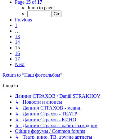
Page
15
of
17
Jump to page:
Previous
1
…
13
14
15
16
17
Next
Return to “Наш фотоальбом”
Jump to
Даниил СТРАХОВ / Daniil STRAKHOV
↳ Новости и анонсы
↳ Даниил СТРАХОВ - медиа
↳ Даниил Страхов - ТЕАТР
↳ Даниил Страхов - КИНО
↳ Даниил Страхов - работа за кадром
Общие форумы / Common forums
↳ Театр, кино, ТВ, другие артисты