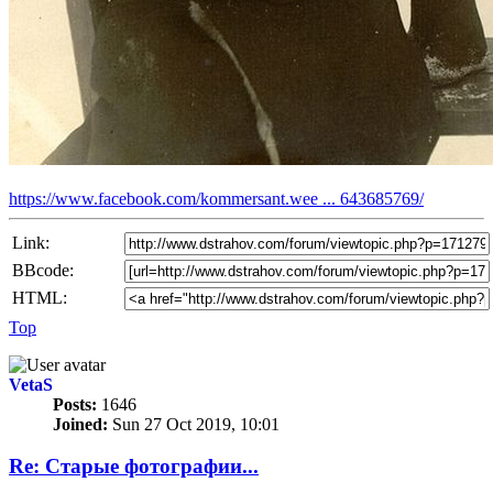
https://www.facebook.com/kommersant.wee ... 643685769/
Link:
BBcode:
HTML:
Top
VetaS
Posts:
1646
Joined:
Sun 27 Oct 2019, 10:01
Re: Старые фотографии...