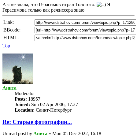
А я не знала, что Герасимов играл Толстого.
Я
Герасимова только как режиссера знаю.
Link:
BBcode:
HTML:
Top
Анита
Мoderator
Posts:
18957
Joined:
Sun 02 Apr 2006, 17:27
Location:
Санкт-Петербург
Re: Старые фотографии...
Unread post
by
Анита
»
Mon 05 Dec 2022, 16:18