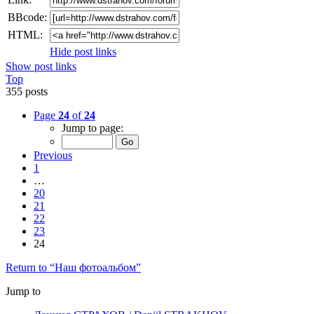
BBcode:
HTML:
Hide post links
Show post links
Top
355 posts
Page
24
of
24
Jump to page:
Previous
1
…
20
21
22
23
24
Return to “Наш фотоальбом”
Jump to