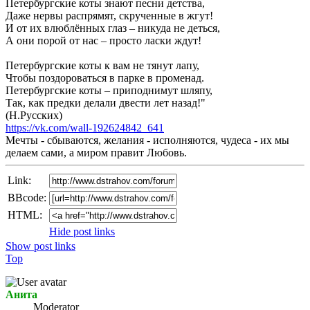
Петербургские коты знают песни детства,
Даже нервы распрямят, скрученные в жгут!
И от их влюблённых глаз – никуда не деться,
А они порой от нас – просто ласки ждут!
Петербургские коты к вам не тянут лапу,
Чтобы поздороваться в парке в променад.
Петербургские коты – приподнимут шляпу,
Так, как предки делали двести лет назад!"
(Н.Русских)
https://vk.com/wall-192624842_641
Мечты - сбываются, желания - исполняются, чудеса - их мы
делаем сами, а миром правит Любовь.
Link:
BBcode:
HTML:
Hide post links
Show post links
Top
Анита
Мoderator