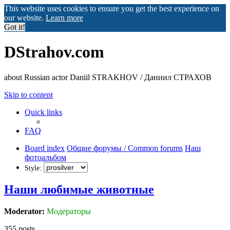
This website uses cookies to ensure you get the best experience on
our website.
Learn more
Got it!
DStrahov.com
about Russian actor Daniil STRAKHOV / Даниил СТРАХОВ
Skip to content
Quick links
FAQ
Board index
Общие форумы / Common forums
Наш
фотоальбом
Style:
Наши любимые животные
Moderator:
Модераторы
355 posts