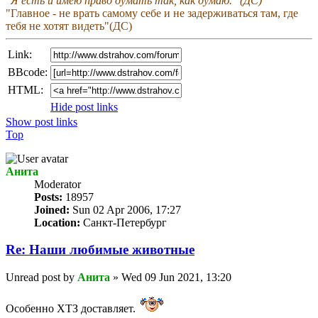
"Я есть и имею право думать так, как думаю." (ДС)
"Главное - не врать самому себе и не задерживаться там, где
тебя не хотят видеть"(ДС)
Link:
BBcode:
HTML:
Hide post links
Show post links
Top
Анита
Мoderator
Posts:
18957
Joined:
Sun 02 Apr 2006, 17:27
Location:
Санкт-Петербург
Re: Наши любимые животные
Unread post
by
Анита
»
Wed 09 Jun 2021, 13:20
Особенно ХТЗ доставляет.