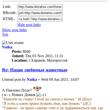
Link:
BBcode:
HTML:
Hide post links
Show post links
Top
Natka
Posts:
8040
Joined:
Thu 03 Nov 2011, 11:31
Location:
г.Харьков, Малороссия
Re: Наши любимые животные
Unread post
by
Natka
»
Wed 09 Jun 2021, 14:07
А Павлово Поле?
( я - с Новых Домов
)
"Никогда не спорь! Стой на своем и точка." (Б.Шоу)
"Я есть и имею право думать так, как думаю." (ДС)
"Главное - не врать самому себе и не задерживаться там, где