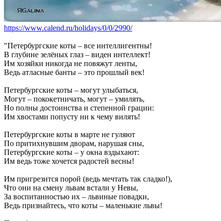
https://www.calend.ru/holidays/0/0/2990/
"Петербургские коты – все интеллигентны!
В глубине зелёных глаз – виден интеллект!
Им хозяйки никогда не повяжут ленты,
Ведь атласные банты – это прошлый век!
Петербургские коты – могут улыбаться,
Могут – пококетничать, могут – умилять,
Но полны достоинства и степенной грации:
Им хвостами попусту ни к чему вилять!
Петербургские коты в марте не гуляют
По притихнувшим дворам, нарушая сны,
Петербургские коты – у окна вздыхают:
Им ведь тоже хочется радостей весны!
Им пригрезится порой (ведь мечтать так сладко!),
Что они на смену львам встали у Невы,
За воспитанностью их – львиные повадки,
Ведь признайтесь, что коты – маленькие львы!