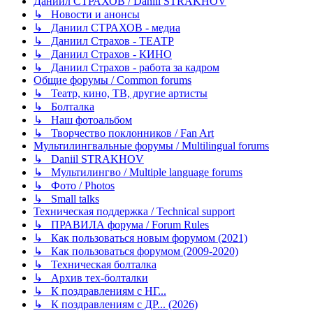
Даниил СТРАХОВ / Daniil STRAKHOV
↳ Новости и анонсы
↳ Даниил СТРАХОВ - медиа
↳ Даниил Страхов - ТЕАТР
↳ Даниил Страхов - КИНО
↳ Даниил Страхов - работа за кадром
Общие форумы / Common forums
↳ Театр, кино, ТВ, другие артисты
↳ Болталка
↳ Наш фотоальбом
↳ Творчество поклонников / Fan Art
Мультилингвальные форумы / Multilingual forums
↳ Daniil STRAKHOV
↳ Мультилингво / Multiple language forums
↳ Фото / Photos
↳ Small talks
Техническая поддержка / Technical support
↳ ПРАВИЛА форума / Forum Rules
↳ Как пользоваться новым форумом (2021)
↳ Как пользоваться форумом (2009-2020)
↳ Техническая болталка
↳ Архив тех-болталки
↳ К поздравлениям с НГ...
↳ К поздравлениям с ДР... (2026)