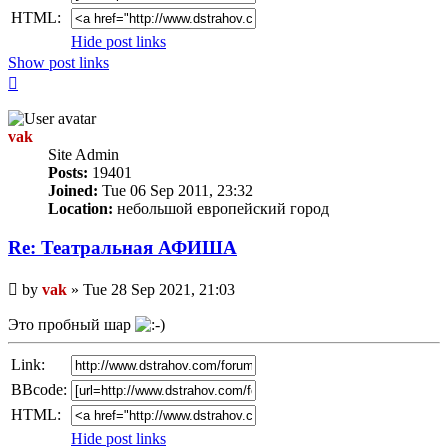
HTML:
Hide post links
Show post links
Top
vak
Site Admin
Posts:
19401
Joined:
Tue 06 Sep 2011, 23:32
Location:
небольшой европейский город
Re: Театральная АФИША
Unread
by
vak
»
Tue 28 Sep 2021, 21:03
post
Это пробный шар
Link:
BBcode:
HTML:
Hide post links