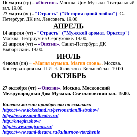
16 марта
(ср) –
«Онегин».
Москва. Дом Музыки. Театральный
зал. 19.00.
27 марта
(вс) -
"Страсть" ("История одной любви")
. С-
Петербург. ДК им. Ленсовета. 19.00.
АПРЕЛЬ
14 апреля
(чт) -
"Страсть" ("Мужской аромат. Оркестр")
.
Москва. Театриум на Серпуховке. 19.00.
21 апреля
(чт) –
«Онегин».
Санкт-Петербург. ДК
Выборгский. 19.00.
ИЮЛЬ
4 июля
(пн) –
«Магия музыки. Магия слова».
Москва.
Консерватория им. П.И. Чайковского. Большой зал. 19.00.
ОКТЯБРЬ
27 октября
(чт) -
«Онегин».
Москва. Московский
Международный Дом Музыки. Светлановский зал. 19.00.
Билеты можно приобрести по ссылкам:
https://www.ticketland.ru/persons/daniil-strahov/
https://www.sami-theatre.ru/
http://onegin.show/
http://www.magicmus.ru/
https://www.sami-theatre.ru/kulturnoe-vtorzhenie