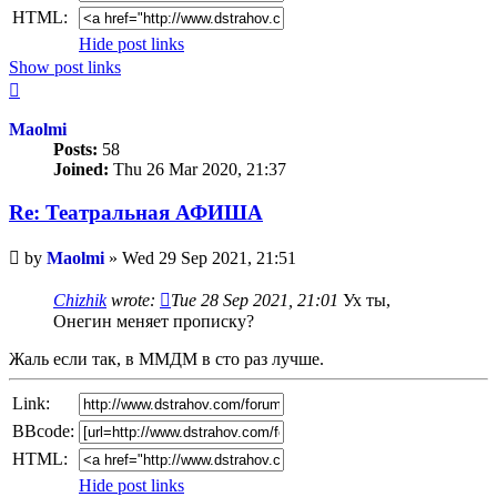
HTML:
Hide post links
Show post links
Top
Maolmi
Posts:
58
Joined:
Thu 26 Mar 2020, 21:37
Re: Театральная АФИША
Unread
by
Maolmi
»
Wed 29 Sep 2021, 21:51
post
Chizhik
wrote:
Tue 28 Sep 2021, 21:01
Ух ты,
Онегин меняет прописку?
Жаль если так, в ММДМ в сто раз лучше.
Link:
BBcode:
HTML:
Hide post links