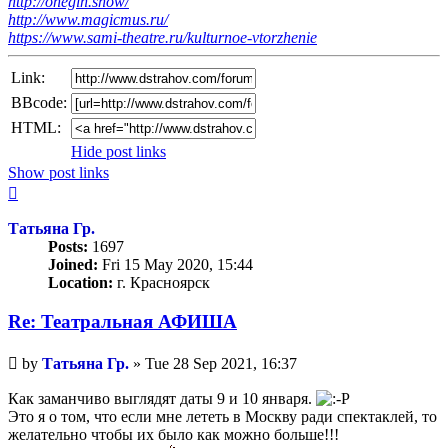
http://onegin.show/
http://www.magicmus.ru/
https://www.sami-theatre.ru/kulturnoe-vtorzhenie
Link:
BBcode:
HTML:
Hide post links
Show post links
Top
Татьяна Гр.
Posts:
1697
Joined:
Fri 15 May 2020, 15:44
Location:
г. Красноярск
Re: Театральная АФИША
Unread
by
Татьяна Гр.
»
Tue 28 Sep 2021, 16:37
post
Как заманчиво выглядят даты 9 и 10 января.
Это я о том, что если мне лететь в Москву ради спектаклей, то
желательно чтобы их было как можно больше!!!