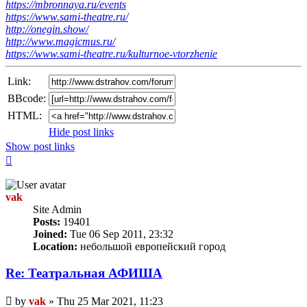
https://mbronnaya.ru/events
https://www.sami-theatre.ru/
http://onegin.show/
http://www.magicmus.ru/
https://www.sami-theatre.ru/kulturnoe-vtorzhenie
Link:
BBcode:
HTML:
Hide post links
Show post links
Top
vak
Site Admin
Posts:
19401
Joined:
Tue 06 Sep 2011, 23:32
Location:
небольшой европейский город
Re: Театральная АФИША
Unread
by
vak
»
Thu 25 Mar 2021, 11:23