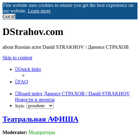
This website uses cookies to ensure you get the best experience on
our website.
Learn more
Got it!
DStrahov.com
about Russian actor Daniil STRAKHOV / Даниил СТРАХОВ
Skip to content
Quick links
FAQ
Board index
Даниил СТРАХОВ / Daniil STRAKHOV
Новости и анонсы
Style:
Театральная АФИША
Moderator:
Модераторы