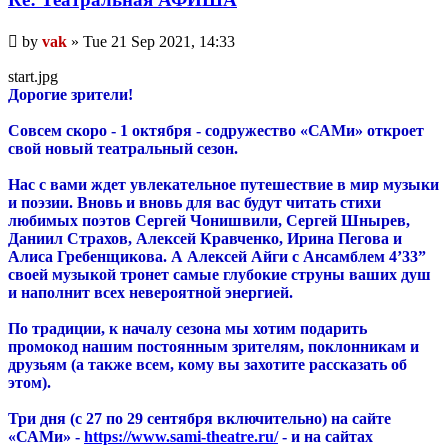
Unread
by
vak
»
Tue 21 Sep 2021, 14:33
post
start.jpg
Дорогие зрители!
Совсем скоро - 1 октября - содружество «САМи» откроет
свой новый театральный сезон.
Нас с вами ждет увлекательное путешествие в мир музыки
и поэзии. Вновь и вновь для вас будут читать стихи
любимых поэтов Сергей Чонишвили, Сергей Шнырев,
Даниил Страхов, Алексей Кравченко, Ирина Пегова и
Алиса Гребенщикова. А Алексей Айги с Ансамблем 4’33”
своей музыкой тронет самые глубокие струны ваших душ
и наполнит всех невероятной энергией.
По традиции, к началу сезона мы хотим подарить
промокод нашим постоянным зрителям, поклонникам и
друзьям (а также всем, кому вы захотите рассказать об
этом).
Три дня (с 27 по 29 сентября включительно) на сайте
«САМи» -
https://www.sami-theatre.ru/
- и на сайтах