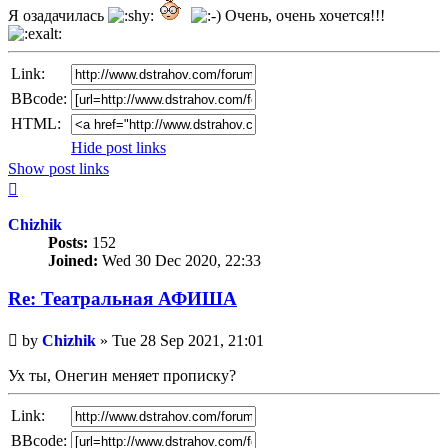
Я озадачилась
Очень, очень хочется!!!
Link:
BBcode:
HTML:
Hide post links
Show post links
Top
Chizhik
Posts:
152
Joined:
Wed 30 Dec 2020, 22:33
Re: Театральная АФИША
Unread
by
Chizhik
»
Tue 28 Sep 2021, 21:01
post
Ух ты, Онегин меняет прописку?
Link:
BBcode: