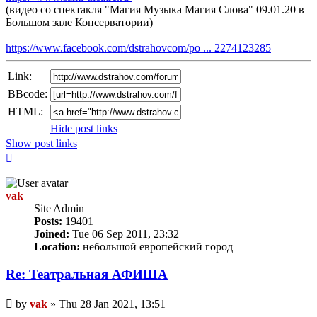
(видео со спектакля "Магия Музыка Магия Слова" 09.01.20 в
Большом зале Консерватории)
https://www.facebook.com/dstrahovcom/po ... 2274123285
Link:
BBcode:
HTML:
Hide post links
Show post links
Top
vak
Site Admin
Posts:
19401
Joined:
Tue 06 Sep 2011, 23:32
Location:
небольшой европейский город
Re: Театральная АФИША
Unread
by
vak
»
Thu 28 Jan 2021, 13:51
post