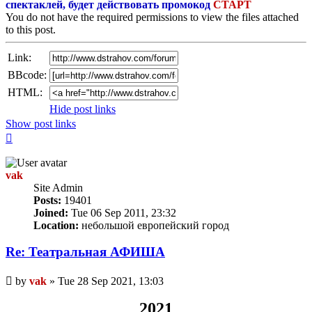
спектаклей, будет действовать промокод
СТАРТ
You do not have the required permissions to view the files attached
to this post.
Link:
BBcode:
HTML:
Hide post links
Show post links
Top
vak
Site Admin
Posts:
19401
Joined:
Tue 06 Sep 2011, 23:32
Location:
небольшой европейский город
Re: Театральная АФИША
Unread
by
vak
»
Tue 28 Sep 2021, 13:03
post
2021