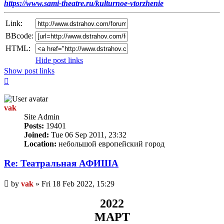
https://www.sami-theatre.ru/kulturnoe-vtorzhenie
Link:
BBcode:
HTML:
Hide post links
Show post links
Top
vak
Site Admin
Posts:
19401
Joined:
Tue 06 Sep 2011, 23:32
Location:
небольшой европейский город
Re: Театральная АФИША
Unread
by
vak
»
Fri 18 Feb 2022, 15:29
post
2022
МАРТ