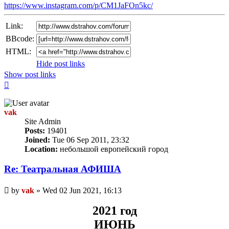
https://www.instagram.com/p/CM1JaFOn5kc/
Link:
BBcode:
HTML:
Hide post links
Show post links
Top
vak
Site Admin
Posts:
19401
Joined:
Tue 06 Sep 2011, 23:32
Location:
небольшой европейский город
Re: Театральная АФИША
Unread
by
vak
»
Wed 02 Jun 2021, 16:13
post
2021 год
ИЮНЬ