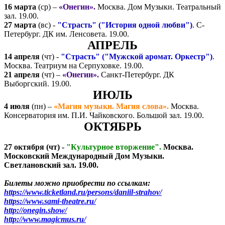
16 марта
(ср) –
«Онегин».
Москва. Дом Музыки. Театральный
зал. 19.00.
27 марта
(вс) -
"Страсть" ("История одной любви")
. С-
Петербург. ДК им. Ленсовета. 19.00.
АПРЕЛЬ
14 апреля
(чт) -
"Страсть" ("Мужской аромат. Оркестр")
.
Москва. Театриум на Серпуховке. 19.00.
21 апреля
(чт) –
«Онегин».
Санкт-Петербург. ДК
Выборгский. 19.00.
ИЮЛЬ
4 июля
(пн) –
«Магия музыки. Магия слова».
Москва.
Консерватория им. П.И. Чайковского. Большой зал. 19.00.
ОКТЯБРЬ
27 октября
(чт) -
"Культурное вторжение"
.
Москва.
Московский Международный Дом Музыки.
Светлановский зал. 19.00.
Билеты можно приобрести по ссылкам:
https://www.ticketland.ru/persons/daniil-strahov/
https://www.sami-theatre.ru/
http://onegin.show/
http://www.magicmus.ru/