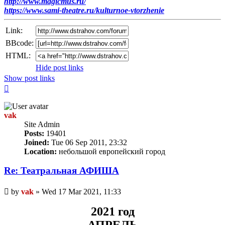
http://www.magicmus.ru/
https://www.sami-theatre.ru/kulturnoe-vtorzhenie
Link:
BBcode:
HTML:
Hide post links
Show post links
Top
vak
Site Admin
Posts:
19401
Joined:
Tue 06 Sep 2011, 23:32
Location:
небольшой европейский город
Re: Театральная АФИША
Unread
by
vak
»
Wed 17 Mar 2021, 11:33
post
2021 год