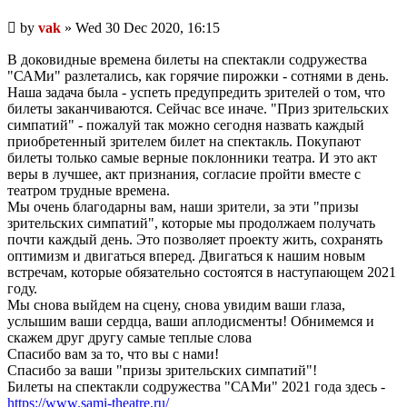
Unread
by
vak
»
Wed 30 Dec 2020, 16:15
post
В доковидные времена билеты на спектакли содружества
"САМи" разлетались, как горячие пирожки - сотнями в день.
Наша задача была - успеть предупредить зрителей о том, что
билеты заканчиваются. Сейчас все иначе. "Приз зрительских
симпатий" - пожалуй так можно сегодня назвать каждый
приобретенный зрителем билет на спектакль. Покупают
билеты только самые верные поклонники театра. И это акт
веры в лучшее, акт признания, согласие пройти вместе с
театром трудные времена.
Мы очень благодарны вам, наши зрители, за эти "призы
зрительских симпатий", которые мы продолжаем получать
почти каждый день. Это позволяет проекту жить, сохранять
оптимизм и двигаться вперед. Двигаться к нашим новым
встречам, которые обязательно состоятся в наступающем 2021
году.
Мы снова выйдем на сцену, снова увидим ваши глаза,
услышим ваши сердца, ваши аплодисменты! Обнимемся и
скажем друг другу самые теплые слова
Спасибо вам за то, что вы с нами!
Спасибо за ваши "призы зрительских симпатий"!
Билеты на спектакли содружества "САМи" 2021 года здесь -
https://www.sami-theatre.ru/