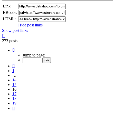
Link:
BBcode:
HTML:
Hide post links
Show post links
Top
273 posts
Page
16
Jump to page:
of
19
Previous
1
…
14
15
16
17
18
19
Next