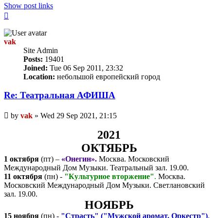
Show post links
Top
vak
Site Admin
Posts:
19401
Joined:
Tue 06 Sep 2011, 23:32
Location:
небольшой европейский город
Re: Театральная АФИША
Unread
by
vak
»
Wed 29 Sep 2021, 21:15
post
2021
ОКТЯБРЬ
1 октября
(пт) –
«Онегин».
Москва. Московский
Международный Дом Музыки. Театральный зал. 19.00.
11 октября
(пн) -
"Культурное вторжение"
.
Москва.
Московский Международный Дом Музыки. Светлановский
зал. 19.00.
НОЯБРЬ
15 ноября
(пн) -
"Страсть" ("Мужской аромат. Оркестр")
.