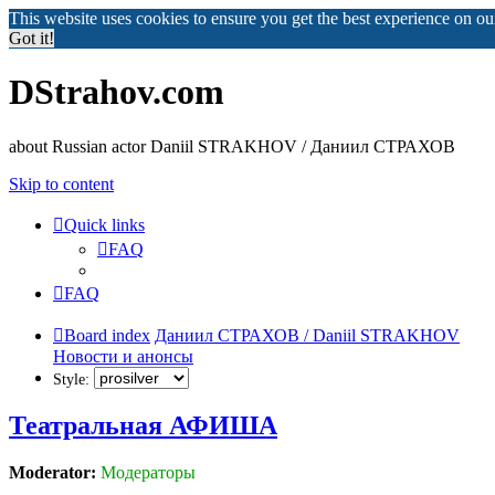
This website uses cookies to ensure you get the best experience on o
Got it!
DStrahov.com
about Russian actor Daniil STRAKHOV / Даниил СТРАХОВ
Skip to content
Quick links
FAQ
FAQ
Board index
Даниил СТРАХОВ / Daniil STRAKHOV
Новости и анонсы
Style:
Театральная АФИША
Moderator:
Модераторы