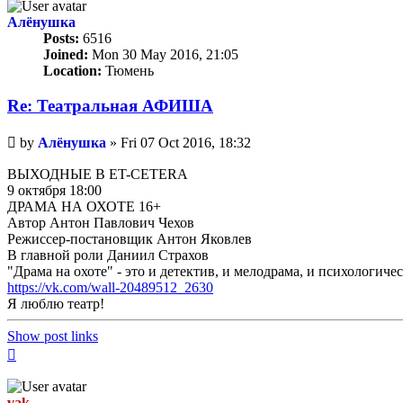
Алёнушка
Posts:
6516
Joined:
Mon 30 May 2016, 21:05
Location:
Тюмень
Re: Театральная АФИША
Unread
by
Алёнушка
»
Fri 07 Oct 2016, 18:32
post
ВЫХОДНЫЕ В ET-CETERA
9 октября 18:00
ДРАМА НА ОХОТЕ 16+
Автор Антон Павлович Чехов
Режиссер-постановщик Антон Яковлев
В главной роли Даниил Страхов
"Драма на охоте" - это и детектив, и мелодрама, и психологич
https://vk.com/wall-20489512_2630
Я люблю театр!
Show post links
Top
vak