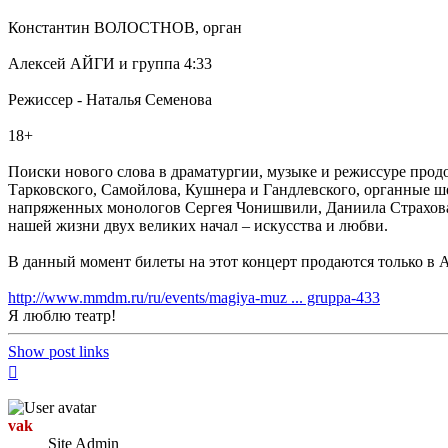
Константин ВОЛОСТНОВ, орган
Алексей АЙГИ и группа 4:33
Режиссер - Наталья Семенова
18+
Поиски нового слова в драматургии, музыке и режиссуре продо
Тарковского, Самойлова, Кушнера и Гандлевского, органные ш
напряженных монологов Сергея Чонишвили, Даниила Страхова 
нашей жизни двух великих начал – искусства и любви.
В данный момент билеты на этот концерт продаются то
http://www.mmdm.ru/ru/events/magiya-muz ... gruppa-433
Я люблю театр!
Show post links
Top
vak
Site Admin