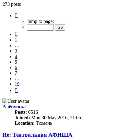
273 posts
Page
5
Jump to page:
of
19
Previous
1
…
3
4
5
6
7
…
19
Next
Алёнушка
Posts:
6516
Joined:
Mon 30 May 2016, 21:05
Location:
Тюмень
Re: Театральная АФИША