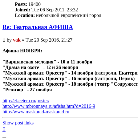
Posts:
19400
Joined:
Tue 06 Sep 2011, 23:32
Location:
небольшой европейский город
Re: Театральная АФИША
Unread
by
vak
»
Tue 20 Sep 2016, 21:27
post
Афиша НОЯБРЯ:
"Варшавская мелодия" - 10 и 11 ноября
"Драма на охоте" - 12 и 26 ноября
"Мужской аромат. Оркестр" - 14 ноября (гастроли, Екатери
"Мужской аромат. Оркестр" - 16 ноября (гастроли, Пермь)
"Мужской аромат. Оркестр" - 18 ноября ( театр "Содружест
"Ревизор" - 27 ноября
http://et-cetera.ru/poster/
http://www.mbronnaya.ru/afisha.htm?d=2016-9
http://www.maskarad-maskarad.ru
Show post links
Top