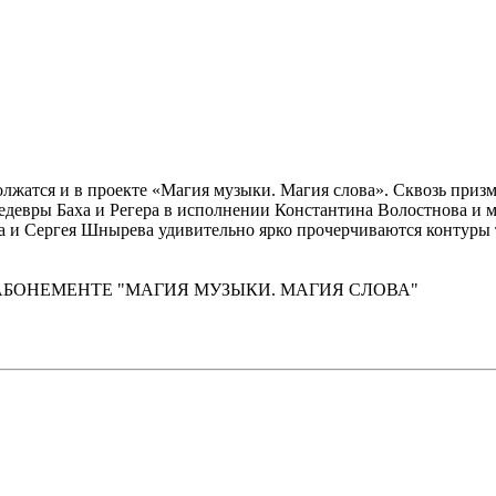
лжатся и в проекте «Магия музыки. Магия слова». Сквозь призм
едевры Баха и Регера в исполнении Константина Волостнова и 
и Сергея Шнырева удивительно ярко прочерчиваются контуры та
лько в АБОНЕМЕНТЕ "МАГИЯ МУЗЫКИ. МАГИЯ СЛОВА"