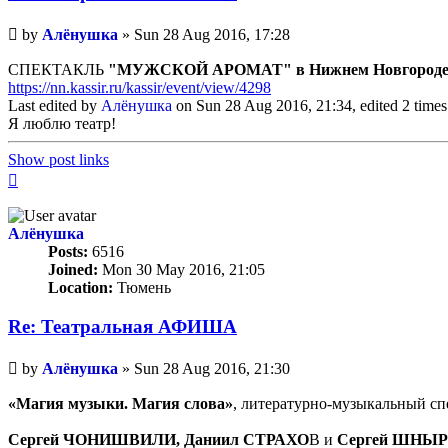
Unread
by
Алёнушка
»
Sun 28 Aug 2016, 17:28
post
СПЕКТАКЛЬ
"МУЖСКОЙ АРОМАТ"
в Нижнем Новгороде
https://nn.kassir.ru/kassir/event/view/4298
Last edited by
Алёнушка
on Sun 28 Aug 2016, 21:34, edited 2 times i
Я люблю театр!
Show post links
Top
Алёнушка
Posts:
6516
Joined:
Mon 30 May 2016, 21:05
Location:
Тюмень
Re: Театральная АФИША
Unread
by
Алёнушка
»
Sun 28 Aug 2016, 21:30
post
«Магия музыки. Магия слова»
, литературно-музыкальный сп
Сергей ЧОНИШВИЛИ, Даниил СТРАХО
В и
Сергей ШНЫ