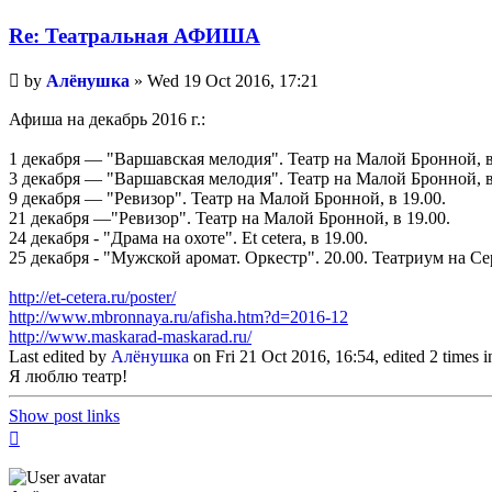
Re: Театральная АФИША
Unread
by
Алёнушка
»
Wed 19 Oct 2016, 17:21
post
Афиша на декабрь 2016 г.:
1 декабря — "Варшавская мелодия". Театр на Малой Бронной, в
3 декабря — "Варшавская мелодия". Театр на Малой Бронной, в
9 декабря — "Ревизор". Театр на Малой Бронной, в 19.00.
21 декабря —"Ревизор". Театр на Малой Бронной, в 19.00.
24 декабря - "Драма на охоте". Et cetera, в 19.00.
25 декабря - "Мужской аромат. Оркестр". 20.00. Театриум на С
http://et-cetera.ru/poster/
http://www.mbronnaya.ru/afisha.htm?d=2016-12
http://www.maskarad-maskarad.ru/
Last edited by
Алёнушка
on Fri 21 Oct 2016, 16:54, edited 2 times in
Я люблю театр!
Show post links
Top