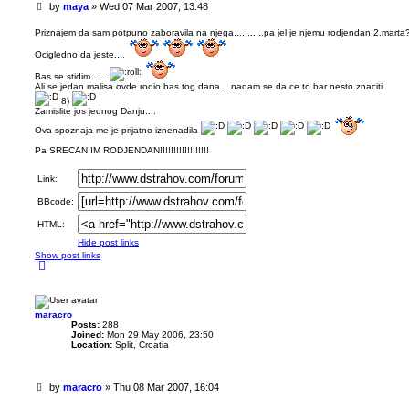
U
by
maya
»
Wed 07 Mar 2007, 13:48
n
r
Priznajem da sam potpuno zaboravila na njega...........pa jel je njemu rodjendan 2.mart
e
Ocigledno da jeste....
a
d
Bas se stidim......
p
Ali se jedan malisa ovde rodio bas tog dana....nadam se da ce to bar nesto znaciti
o
8)
s
Zamislite jos jednog Danju....
t
Ova spoznaja me je prijatno iznenadila
Pa SRECAN IM RODJENDAN!!!!!!!!!!!!!!!!!!
Link:
BBcode:
HTML:
Hide post links
Show post links
T
o
p
maracro
Posts:
288
Joined:
Mon 29 May 2006, 23:50
Location:
Split, Croatia
U
by
maracro
»
Thu 08 Mar 2007, 16:04
n