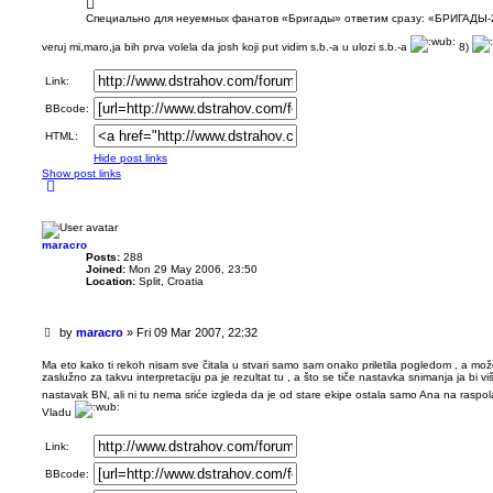
Специально для неуемных фанатов «Бригады» ответим сразу: «БРИГАДЫ-
veruj mi,maro,ja bih prva volela da josh koji put vidim s.b.-a u ulozi s.b.-a
8)
Link:
BBcode:
HTML:
Hide post links
Show post links
T
o
p
maracro
Posts:
288
Joined:
Mon 29 May 2006, 23:50
Location:
Split, Croatia
U
by
maracro
»
Fri 09 Mar 2007, 22:32
n
r
Ma eto kako ti rekoh nisam sve čitala u stvari samo sam onako priletila pogledom , a mož
zaslužno za takvu interpretaciju pa je rezultat tu , a što se tiče nastavka snimanja ja bi 
e
a
nastavak BN, ali ni tu nema sriće izgleda da je od stare ekipe ostala samo Ana na rasp
d
Vladu
p
o
Link:
s
t
BBcode: