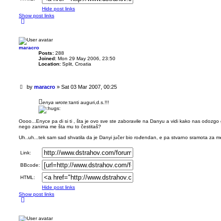
Hide post links
Show post links
T
o
p
maracro
Posts:
288
Joined:
Mon 29 May 2006, 23:50
Location:
Split, Croatia
U
by
maracro
»
Sat 03 Mar 2007, 00:25
n
r
enya wrote:
tanti auguri,d.s.!!!
e
a
d
Oooo...Enyce pa di si ti , šta je ovo sve ste zaboravile na Danyu a vidi kako nas odozg
nego zanima me šta mu to čestitaš?
p
o
Uh..uh...tek sam sad shvatila da je Danyi jučer bio rođendan, e pa stvarno sramota za 
s
t
Link:
BBcode:
HTML:
Hide post links
Show post links
T
o
p