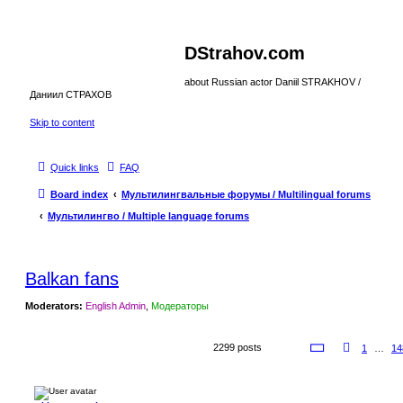
DStrahov.com
about Russian actor Daniil STRAKHOV /
Даниил СТРАХОВ
Skip to content
Quick links
FAQ
Board index
Мультилингвальные форумы / Multilingual forums
Мультилингво / Multiple language forums
Balkan fans
Moderators:
English Admin
,
Модераторы
P
2299 posts
P
1
…
14
a
r
g
e
e
v
1
i
5
o