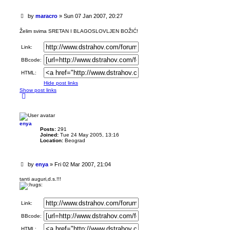
U
by
maracro
»
Sun 07 Jan 2007, 20:27
n
r
Želim svima SRETAN I BLAGOSLOVLJEN BOŽIĆ!
e
a
Link:
d
p
BBcode:
o
HTML:
s
t
Hide post links
Show post links
T
o
p
enya
Posts:
291
Joined:
Tue 24 May 2005, 13:16
Location:
Beograd
U
by
enya
»
Fri 02 Mar 2007, 21:04
n
r
tanti auguri,d.s.!!!
e
a
d
Link:
p
o
BBcode:
s
t
HTML: