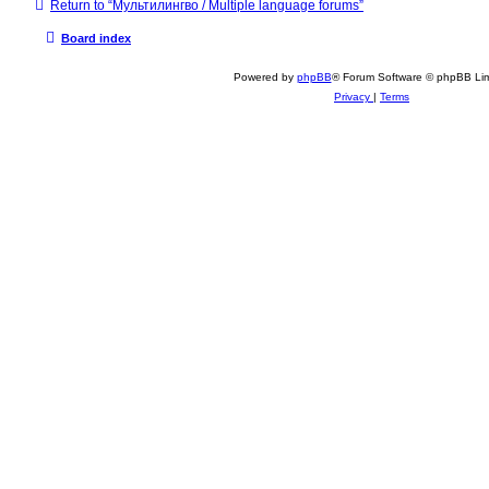
Return to “Мультилингво / Multiple language forums”
1
i
5
o
0
u
Board index
o
s
f
1
Powered by
phpBB
® Forum Software © phpBB Lim
5
Privacy
|
Terms
4