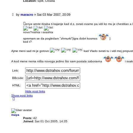
Location:
Split, Croatia
U
by
maracro
»
Sat 03 Mar 2007, 20:09
n
r
enya wrote:
dzaba ti kajanje kad d.s. svrati ovamo pa vidi ko mu je chestitao a k
e
a
novo?nishta i svashta
d
spremam se da pogledam "zhmurki"[igra dobri kosmos
]
p
kod t?
o
s
Ajme meni sad mi je gotovo
kad Vlado svrati tu i vidi moj propust
t
A kod mene nema ništa novoga jedino što sam postala zaboravna
i sva
Link:
BBcode:
HTML:
Hide post links
Show post links
T
o
p
maya
Posts:
42
Joined:
Sat 01 Oct 2005, 14:35