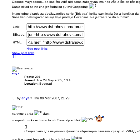
r
Oooooo Mayoooooo...pa kao što vidiš nisi sama zaboravna ima nas više a što se tiče tog 
e
Danja nikad se ne zna jer čudni su putovi Gospodnji:
a
Imam jedno pitanje za obožavateljice serije "Brigada" koliko sam imala čut a i pročitat da
d
Saša kao neki trgovac oružija koje prodaje Čečenima. Pa jel znate vi šta o tomu?
p
o
Link:
s
t
BBcode:
HTML:
Hide post links
Show post links
T
o
p
enya
Posts:
291
Joined:
Tue 24 May 2005, 13:16
Location:
Beograd
U
by
enya
»
Thu 08 Mar 2007, 21:29
n
r
e
naravno da da
:fan:
a
d
u suprotnom kave bismo to oboћavateljice bile?
p
o
Специально для неуемных фанатов «Бригады» ответим сразу: «БРИГАДЫ-
s
t
ovo ti je zvanichno,jedino i by s.b. lichno