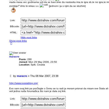
mada masa vec godinama voli da se bavi time da nastavka ima.te igra sb,te ne igra,te ima
zombija?"shto bi rekao v.v.
[jednom i ja s njim da se slozhim]
Link:
BBcode:
HTML:
Hide post links
Show post links
T
o
p
maracro
Posts:
288
Joined:
Mon 29 May 2006, 23:50
Location:
Split, Croatia
U
by
maracro
»
Thu 08 Mar 2007, 23:38
n
r
http://www.russiablog.org/
e
Evo vam ovaj link pa pročitajte o čemu se tu radi ja moram priznat da nisam sve čitala ali
a
veli jedna naša forumašica što nam je dala ovj link.
d
p
Link:
o
s
BBcode:
t