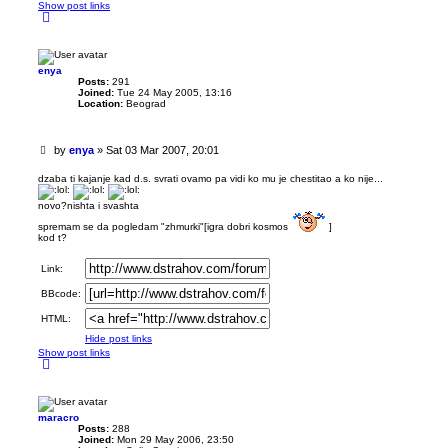
Show post links
T
o
p
enya
Posts:
291
Joined:
Tue 24 May 2005, 13:16
Location:
Beograd
U
by
enya
»
Sat 03 Mar 2007, 20:01
n
r
dzaba ti kajanje kad d.s. svrati ovamo pa vidi ko mu je chestitao a ko nije...
e
a
novo?nishta i svashta
d
spremam se da pogledam "zhmurki"[igra dobri kosmos
]
p
kod t?
o
s
Link:
t
BBcode:
HTML:
Hide post links
Show post links
T
o
p
maracro
Posts:
288
Joined:
Mon 29 May 2006, 23:50