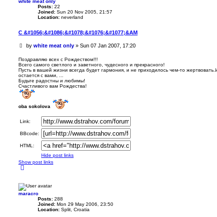
white meat only
0
u
Posts:
22
o
s
Joined:
Sun 20 Nov 2005, 21:57
f
Location:
neverland
1
5
C &#1056;&#1086;&#1078;&#1076;&#1077;&AM
4
U
by
white meat only
»
Sun 07 Jan 2007, 17:20
n
r
Поздравляю всех с Рождеством!!!
Всего самого светлого и заветного, чудесного и прекрасного!
e
Пусть в вашей жизни всегда будет гармония, и не приходилось чем-то жертвовать.
a
остается с вами, ...
d
Будьте радостны и любимы!
p
Счастливого вам Рождества!
o
s
t
oba sokolova
Link:
BBcode:
HTML:
Hide post links
Show post links
T
o
p
maracro
Posts:
288
Joined:
Mon 29 May 2006, 23:50
Location:
Split, Croatia