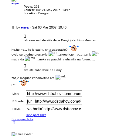
enya
Posts:
291
Joined:
Tue 24 May 2005, 13:16
Location:
Beograd
U
by
enya
»
Sat 03 Mar 2007, 19:46
n
r
e
tek sam sad shvatila da je Danyi jučer bio rođendan
a
d
he,he,he... ko je sad tu shta zaboravio?
p
ovde se uredno proslavilo
...skoro kao nac.praznik
o
mada,da
...neka se pauchina uhvatila na forumu....
s
t
sve ste zaboravile na Danyu
zar je moguce zaboraviti to lice
poz.
Link:
BBcode:
HTML:
Hide post links
Show post links
T
o
p