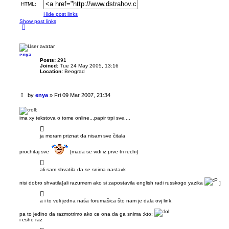
HTML:
Hide post links
Show post links
T
o
p
enya
Posts:
291
Joined:
Tue 24 May 2005, 13:16
Location:
Beograd
U
by
enya
»
Fri 09 Mar 2007, 21:34
n
r
e
ima xy tekstova o tome online...papir trpi sve....
a
d
ja moram priznat da nisam sve čitala
p
o
s
prochitaj sve
[mada se vidi iz prve tri rechi]
t
ali sam shvatila da se snima nastavk
nisi dobro shvatila[ali razumem ako si zapostavila english radi russkogo yazika
]
a i to veli jedna naša forumašica što nam je dala ovj link.
pa to jedino da razmotrimo ako ce ona da ga snima :kto:
i eshe raz