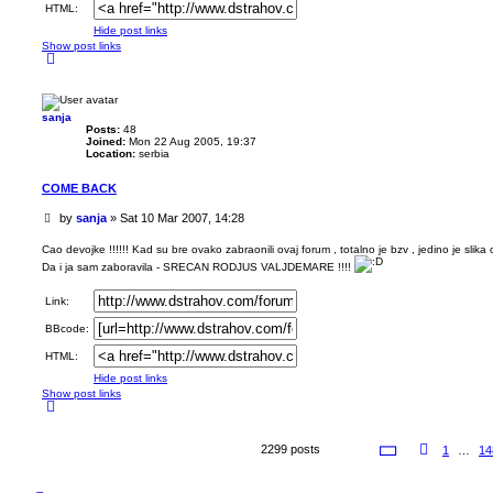
HTML:
Hide post links
Show post links
T
o
p
sanja
Posts:
48
Joined:
Mon 22 Aug 2005, 19:37
Location:
serbia
COME BACK
U
by
sanja
»
Sat 10 Mar 2007, 14:28
n
r
Cao devojke !!!!!! Kad su bre ovako zabraonili ovaj forum , totalno je bzv , jedino je slika 
e
Da i ja sam zaboravila - SRECAN RODJUS VALJDEMARE !!!!
a
d
Link:
p
o
BBcode:
s
t
HTML:
Hide post links
Show post links
T
o
p
P
2299 posts
P
1
…
14
a
r
g
e
e
v