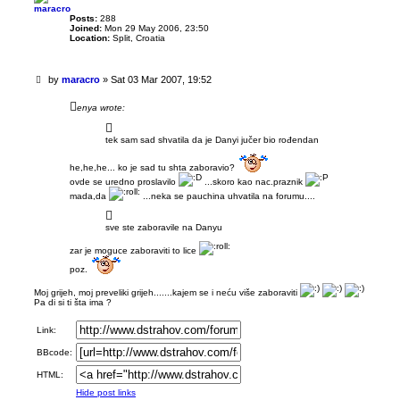
maracro
Posts:
288
Joined:
Mon 29 May 2006, 23:50
Location:
Split, Croatia
U
by
maracro
»
Sat 03 Mar 2007, 19:52
n
r
enya wrote:
e
a
tek sam sad shvatila da je Danyi jučer bio rođendan
d
p
o
he,he,he... ko je sad tu shta zaboravio?
s
ovde se uredno proslavilo
...skoro kao nac.praznik
t
mada,da
...neka se pauchina uhvatila na forumu....
sve ste zaboravile na Danyu
zar je moguce zaboraviti to lice
poz.
Moj grijeh, moj preveliki grijeh.......kajem se i neću više zaboraviti
Pa di si ti šta ima ?
Link:
BBcode:
HTML:
Hide post links