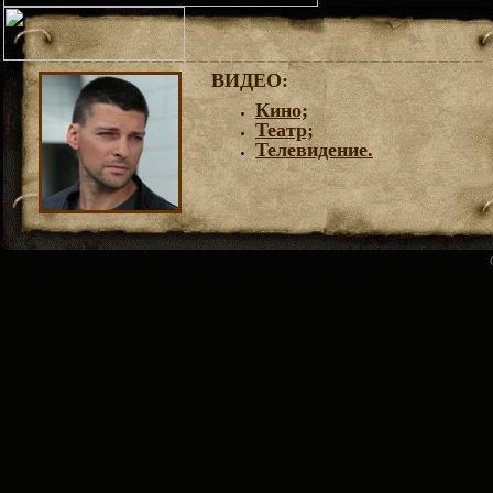
ВИДЕО
:
Кино;
Театр;
Телевидение.