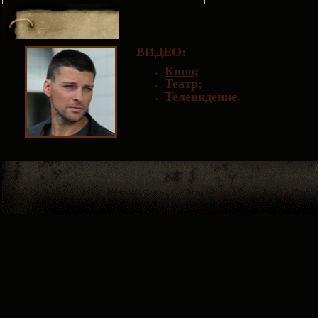
ВИДЕО
:
Кино;
Театр;
Телевидение.