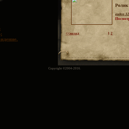
Ролик 
видео 32
Посмот
;
;
<<назад
1
2
идение.
Copyright ©2004-2016.