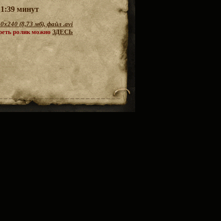
1:39 минут
0х240 (8,73 мб), файл .
avi
реть ролик можно
ЗДЕСЬ