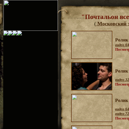
"Почтальон все
(
Московский 
Р
олик
видео 64
Посмот
Ролик 
видео 3
Посмот
Роли
видео
6
видео 7
Посмот