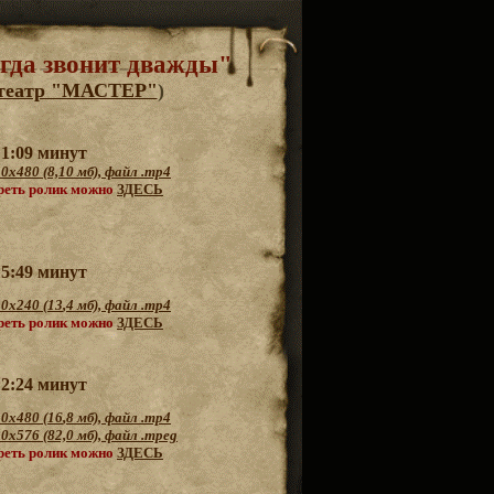
гда звонит дважды"
театр "МАСТЕР"
)
 1:09 минут
0х480 (8,10 мб), файл .mp4
реть ролик можно
ЗДЕСЬ
5:49 минут
20х240 (
13
,
4
мб), файл .mp4
реть ролик можно
ЗДЕСЬ
к
2
:24
минут
40
х
480
(
16
,
8
мб), файл .mp4
20
х576 (
82,0 мб), файл .mpeg
реть ролик можно
ЗДЕСЬ