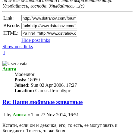
на земле делаются именно с этим выражением лица.
Улыбайтесь, господа. Улыбайтесь ...(с)
Link:
BBcode:
HTML:
Hide post links
Show post links
Top
Анита
Мoderator
Posts:
18959
Joined:
Sun 02 Apr 2006, 17:27
Location:
Санкт-Петербург
Re: Наши любимые животные
Unread
by
Анита
»
Thu 27 Nov 2014, 16:51
post
Кстати, если он и девочка, его, то есть, ее могут звать и
Бенедикта. То есть, та же Беня.