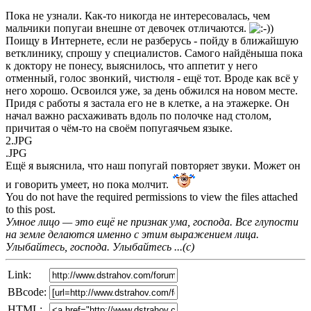
Пока не узнали. Как-то никогда не интересовалась, чем
мальчики попугаи внешне от девочек отличаются.
Поищу в Интернете, если не разберусь - пойду в ближайшую
ветклинику, спрошу у специалистов. Самого найдёныша пока
к доктору не понесу, выяснилось, что аппетит у него
отменный, голос звонкий, чистюля - ещё тот. Вроде как всё у
него хорошо. Освоился уже, за день обжился на новом месте.
Придя с работы я застала его не в клетке, а на этажерке. Он
начал важно расхаживать вдоль по полочке над столом,
причитая о чём-то на своём попугаячьем языке.
2.JPG
.JPG
Ещё я выяснила, что наш попугай повторяет звуки. Может он
и говорить умеет, но пока молчит.
You do not have the required permissions to view the files attached
to this post.
Умное лицо — это ещё не признак ума, господа. Все глупости
на земле делаются именно с этим выражением лица.
Улыбайтесь, господа. Улыбайтесь ...(с)
Link:
BBcode:
HTML: