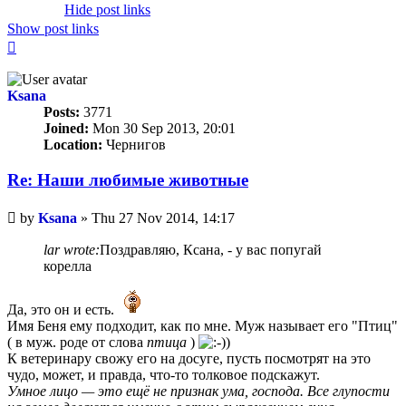
Hide post links
Show post links
Top
Ksana
Posts:
3771
Joined:
Mon 30 Sep 2013, 20:01
Location:
Чернигов
Re: Наши любимые животные
Unread
by
Ksana
»
Thu 27 Nov 2014, 14:17
post
lar wrote:
Поздравляю, Ксана, - у вас попугай
корелла
Да, это он и есть.
Имя Беня ему подходит, как по мне. Муж называет его "Птиц"
( в муж. роде от слова
птица
)
К ветеринару свожу его на досуге, пусть посмотрят на это
чудо, может, и правда, что-то толковое подскажут.
Умное лицо — это ещё не признак ума, господа. Все глупости