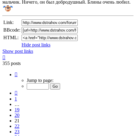
мальчик. Ничего, он был добродушный. Блины очень любил.
Link:
BBcode:
HTML:
Hide post links
Show post links
Top
355 posts
Page
21
Jump to page:
of
24
Previous
1
…
19
20
21
22
23