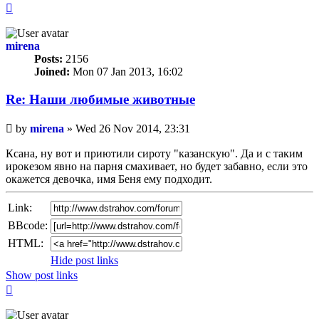
Top
mirena
Posts:
2156
Joined:
Mon 07 Jan 2013, 16:02
Re: Наши любимые животные
Unread
by
mirena
»
Wed 26 Nov 2014, 23:31
post
Ксана, ну вот и приютили сироту "казанскую". Да и с таким
ирокезом явно на парня смахивает, но будет забавно, если это
окажется девочка, имя Беня ему подходит.
Link:
BBcode:
HTML:
Hide post links
Show post links
Top