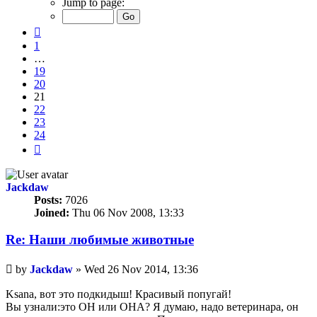
Jump to page:
of
24
Previous
1
…
19
20
21
22
23
24
Next
Jackdaw
Posts:
7026
Joined:
Thu 06 Nov 2008, 13:33
Re: Наши любимые животные
Unread
by
Jackdaw
»
Wed 26 Nov 2014, 13:36
post
Ksana, вот это подкидыш! Красивый попугай!
Вы узнали:это ОН или ОНА? Я думаю, надо ветеринара, он