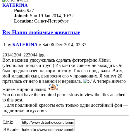
KATERINA
Posts:
927
Joined:
Sun 19 Jan 2014, 10:32
Location:
Санкт-Петербург
Re: Наши любимые животные
Unread
by
KATERINA
»
Sat 06 Dec 2014, 02:37
post
20141204_223044.jpg
Вот, наконец удосужилась сделать фотографию Лёпы.
(Леопольд- подлый трус!) Из клетки совсем не выходит. Он
был предназначен на корм питону. Так его продавали. Витя,
мой младший сын, выпросил его у продающих. Я минут 20
пряталась от него в ванной и верещала.
А теперь,ничего
живем мирно и ладно
You do not have the required permissions to view the files attached
to this post.
... для подлинной красоты есть только один достойный фон —
подлинное искусство.
Link:
BBcode: