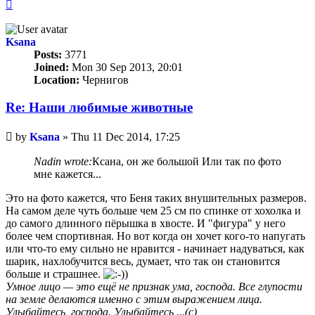
Top
Ksana
Posts:
3771
Joined:
Mon 30 Sep 2013, 20:01
Location:
Чернигов
Re: Наши любимые животные
Unread
by
Ksana
»
Thu 11 Dec 2014, 17:25
post
Nadin wrote:
Ксана, он же большой Или так по фото
мне кажется...
Это на фото кажется, что Беня таких внушительных размеров.
На самом деле чуть больше чем 25 см по спинке от хохолка и
до самого длинного пёрышка в хвосте. И "фигура" у него
более чем спортивная. Но вот когда он хочет кого-то напугать
или что-то ему сильно не нравится - начинает надуваться, как
шарик, нахлобучится весь, думает, что так он становится
больше и страшнее.
Умное лицо — это ещё не признак ума, господа. Все глупости
на земле делаются именно с этим выражением лица.
Улыбайтесь, господа. Улыбайтесь ...(с)