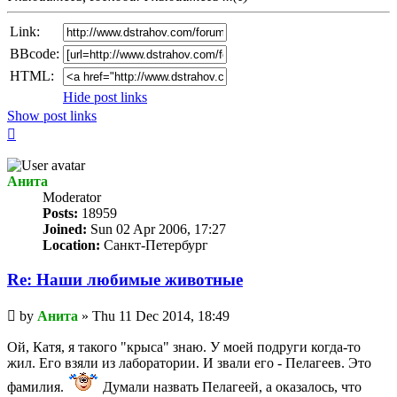
Link:
BBcode:
HTML:
Hide post links
Show post links
Top
Анита
Мoderator
Posts:
18959
Joined:
Sun 02 Apr 2006, 17:27
Location:
Санкт-Петербург
Re: Наши любимые животные
Unread
by
Анита
»
Thu 11 Dec 2014, 18:49
post
Ой, Катя, я такого "крыса" знаю. У моей подруги когда-то
жил. Его взяли из лаборатории. И звали его - Пелагеев. Это
фамилия.
Думали назвать Пелагеей, а оказалось, что