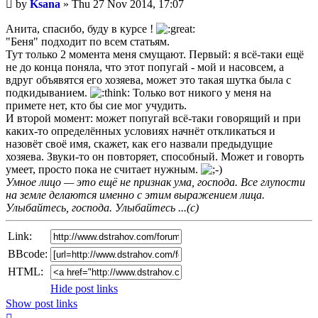
Unread
by
Ksana
»
Thu 27 Nov 2014, 17:07
post
Анита, спасибо, буду в курсе !
"Беня" подходит по всем статьям.
Тут только 2 момента меня смущают. Первый: я всё-таки ещё
не до конца поняла, что этот попугай - мой и насовсем, а
вдруг объявятся его хозяева, может это такая шутка была с
подкидыванием.
Только вот никого у меня на
примете нет, кто бы сие мог учудить.
И второй момент: может попугай всё-таки говорящий и при
каких-то определённых условиях начнёт откликаться и
назовёт своё имя, скажет, как его назвали предыдущие
хозяева. Звуки-то он повторяет, способный. Может и говорть
умеет, просто пока не считает нужным.
Умное лицо — это ещё не признак ума, господа. Все глупости
на земле делаются именно с этим выражением лица.
Улыбайтесь, господа. Улыбайтесь ...(с)
Link:
BBcode:
HTML:
Hide post links
Show post links
Top