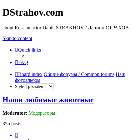
DStrahov.com
about Russian actor Daniil STRAKHOV / Даниил СТРАХОВ
Skip to content
Quick links
FAQ
Board index
Общие форумы / Common forums
Наш
фотоальбом
Style:
Наши любимые животные
Moderator:
Модераторы
355 posts
Page
21