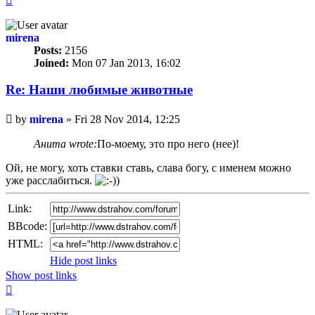
mirena
Posts:
2156
Joined:
Mon 07 Jan 2013, 16:02
Re: Наши любимые животные
Unread
by
mirena
»
Fri 28 Nov 2014, 12:25
post
Анита wrote:
По-моему, это про него (нее)!
Ой, не могу, хоть ставки ставь, слава богу, с именем можно
уже расслабиться.
Link:
BBcode:
HTML:
Hide post links
Show post links
Top