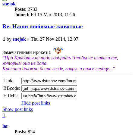
snejok
Posts:
2732
Joined:
Fri 15 Mar 2013, 11:26
Re: Наши любимые животные
Unread
by
snejok
»
Thu 27 Nov 2014, 12:07
post
Замечателный ирокез!!!
"Про Красоты не надо говорить.Чтобы не плакали те,
которым она не дана.
Красота должна быть везде, вокруг и нам в сердце..."
Link:
BBcode:
HTML:
Hide post links
Show post links
Top
lar
Posts:
854