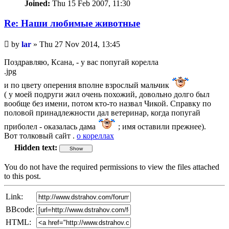
Joined:
Thu 15 Feb 2007, 11:30
Re: Наши любимые животные
Unread
by
lar
»
Thu 27 Nov 2014, 13:45
post
Поздравляю, Ксана, - у вас попугай корелла
.jpg
и по цвету оперения вполне взрослый мальчик
( у моей подруги жил очень похожий, довольно долго был
вообще без имени, потом кто-то назвал Чикой. Справку по
половой принадлежности дал ветеринар, когда попугай
приболел - оказалась дама
; имя оставили прежнее).
Вот толковый сайт .
о кореллах
Hidden text:
You do not have the required permissions to view the files attached
to this post.
Link:
BBcode:
HTML: