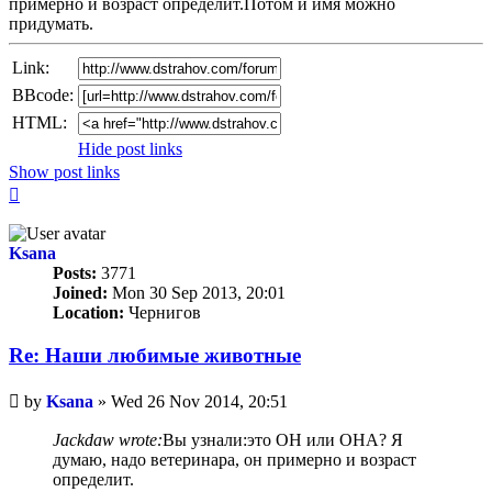
примерно и возраст определит.Потом и имя можно
придумать.
Link:
BBcode:
HTML:
Hide post links
Show post links
Top
Ksana
Posts:
3771
Joined:
Mon 30 Sep 2013, 20:01
Location:
Чернигов
Re: Наши любимые животные
Unread
by
Ksana
»
Wed 26 Nov 2014, 20:51
post
Jackdaw wrote:
Вы узнали:это ОН или ОНА? Я
думаю, надо ветеринара, он примерно и возраст
определит.