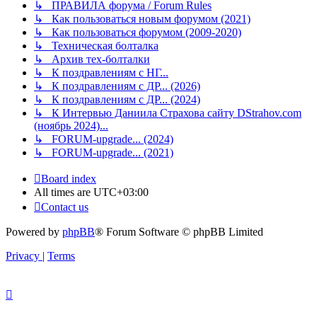
↳ ПРАВИЛА форума / Forum Rules
↳ Как пользоваться новым форумом (2021)
↳ Как пользоваться форумом (2009-2020)
↳ Техническая болталка
↳ Архив тех-болталки
↳ К поздравлениям с НГ...
↳ К поздравлениям с ДР... (2026)
↳ К поздравлениям с ДР... (2024)
↳ К Интервью Даниила Страхова сайту DStrahov.com
(ноябрь 2024)...
↳ FORUM-upgrade... (2024)
↳ FORUM-upgrade... (2021)
Board index
All times are
UTC+03:00
Contact us
Powered by
phpBB
® Forum Software © phpBB Limited
Privacy
|
Terms