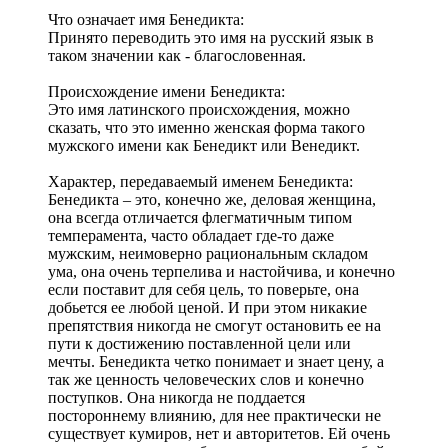
Что означает имя Бенедикта:
Принято переводить это имя на русский язык в
таком значении как - благословенная.
Происхождение имени Бенедикта:
Это имя латинского происхождения, можно
сказать, что это именно женская форма такого
мужского имени как Бенедикт или Венедикт.
Характер, передаваемый именем Бенедикта:
Бенедикта – это, конечно же, деловая женщина,
она всегда отличается флегматичным типом
темперамента, часто обладает где-то даже
мужским, неимоверно рациональным складом
ума, она очень терпелива и настойчива, и конечно
если поставит для себя цель, то поверьте, она
добьется ее любой ценой. И при этом никакие
препятствия никогда не смогут остановить ее на
пути к достижению поставленной цели или
мечты. Бенедикта четко понимает и знает цену, а
так же ценность человеческих слов и конечно
поступков. Она никогда не поддается
постороннему влиянию, для нее практически не
существует кумиров, нет и авторитетов. Ей очень