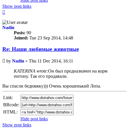
Hide post links
Show post links
Top
Nadin
Posts:
90
Joined:
Tue 23 Sep 2014, 14:48
Re: Наши любимые животные
Unread
by
Nadin
»
Thu 11 Dec 2014, 16:11
post
KATERINA wrote:
Он был предназначен на корм
питону. Так его продавали.
Вы спасли бедняжку))) Очень хорошенький Лепа.
Link:
BBcode:
HTML:
Hide post links
Show post links