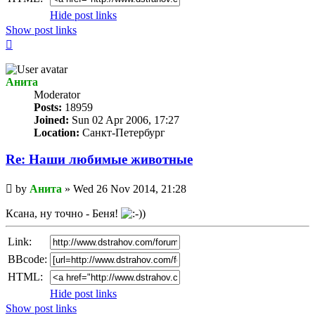
Hide post links
Show post links
Top
Анита
Мoderator
Posts:
18959
Joined:
Sun 02 Apr 2006, 17:27
Location:
Санкт-Петербург
Re: Наши любимые животные
Unread
by
Анита
»
Wed 26 Nov 2014, 21:28
post
Ксана, ну точно - Беня!
Link:
BBcode:
HTML:
Hide post links
Show post links