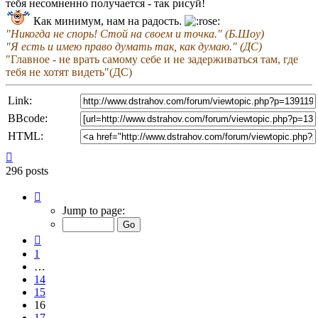
тебя несомненно получается - так рисуй!
Как минимум, нам на радость.
"Никогда не спорь! Стой на своем и точка." (Б.Шоу)
"Я есть и имею право думать так, как думаю." (ДС)
"Главное - не врать самому себе и не задерживаться там, где
тебя не хотят видеть"(ДС)
Link:
BBcode:
HTML:
Top
296 posts
Page
16
Jump to page:
of
20
Previous
1
…
14
15
16
17