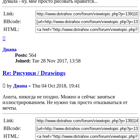
думала - ну, мне просто рисовать нравится...
Link:
BBcode:
HTML:
Top
Диана
Posts:
564
Joined:
Tue 28 Nov 2017, 13:58
Re: Рисунки / Drawings
Unread
by
Диана
»
Thu 04 Oct 2018, 19:41
post
Анита, никогда не поздно. Можно и сейчас заняться
иллюстрированием. Не нужно так просто отказываться от
мечты.
Link:
BBcode:
HTML: