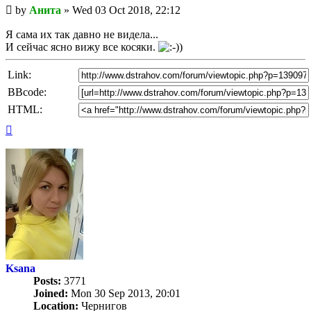
Unread
by
Анита
»
Wed 03 Oct 2018, 22:12
post
Я сама их так давно не видела...
И сейчас ясно вижу все косяки.
Link:
BBcode:
HTML:
Top
Ksana
Posts:
3771
Joined:
Mon 30 Sep 2013, 20:01
Location:
Чернигов