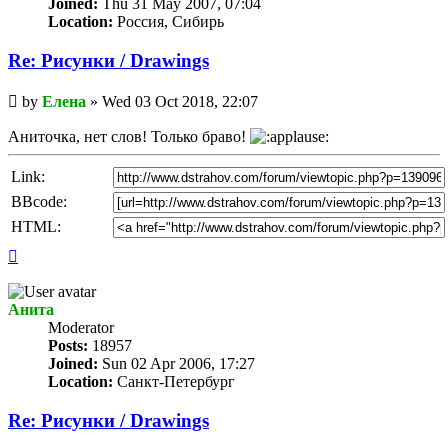
Joined:
Thu 31 May 2007, 07:04
Location:
Россия, Сибирь
Re: Рисунки / Drawings
Unread
by
Елена
»
Wed 03 Oct 2018, 22:07
post
Аниточка, нет слов! Только браво!
Link:
BBcode:
HTML:
Top
Анита
Мoderator
Posts:
18957
Joined:
Sun 02 Apr 2006, 17:27
Location:
Санкт-Петербург
Re: Рисунки / Drawings