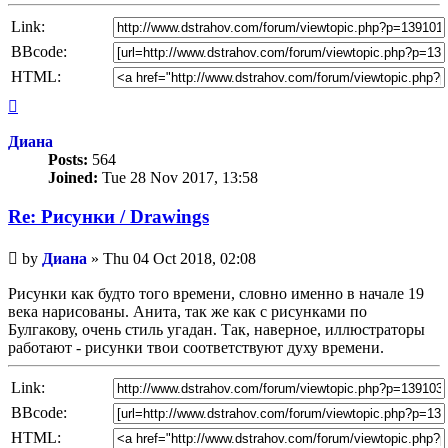
Link:
BBcode:
HTML:
Top
Диана
Posts:
564
Joined:
Tue 28 Nov 2017, 13:58
Re: Рисунки / Drawings
Unread
by
Диана
»
Thu 04 Oct 2018, 02:08
post
Рисунки как будто того времени, словно именно в начале 19
века нарисованы. Анита, так же как с рисунками по
Булгакову, очень стиль угадан. Так, наверное, иллюстраторы
работают - рисунки твои соответствуют духу времени.
Link:
BBcode:
HTML: