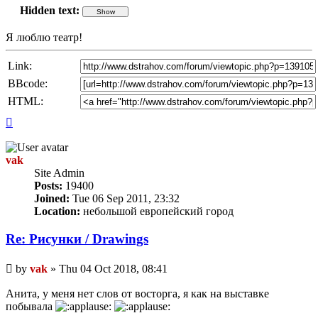
Hidden text:
Я люблю театр!
Link:
BBcode:
HTML:
Top
vak
Site Admin
Posts:
19400
Joined:
Tue 06 Sep 2011, 23:32
Location:
небольшой европейский город
Re: Рисунки / Drawings
Unread
by
vak
»
Thu 04 Oct 2018, 08:41
post
Анита, у меня нет слов от восторга, я как на выставке
побывала