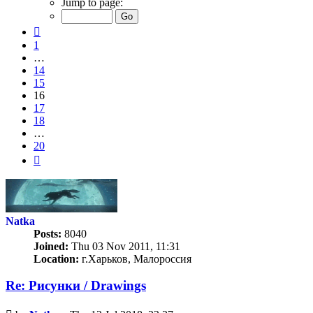
Jump to page:
of
20
Previous
1
…
14
15
16
17
18
…
20
Next
Natka
Posts:
8040
Joined:
Thu 03 Nov 2011, 11:31
Location:
г.Харьков, Малороссия
Re: Рисунки / Drawings
Unread