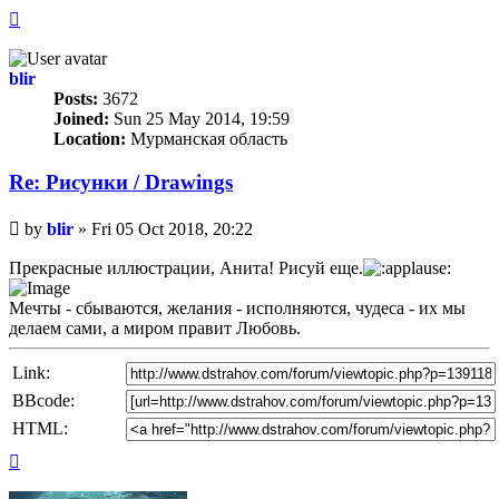
Top
blir
Posts:
3672
Joined:
Sun 25 May 2014, 19:59
Location:
Мурманская область
Re: Рисунки / Drawings
Unread
by
blir
»
Fri 05 Oct 2018, 20:22
post
Прекрасные иллюстрации, Анита! Рисуй еще.
Мечты - сбываются, желания - исполняются, чудеса - их мы
делаем сами, а миром правит Любовь.
Link:
BBcode:
HTML:
Top