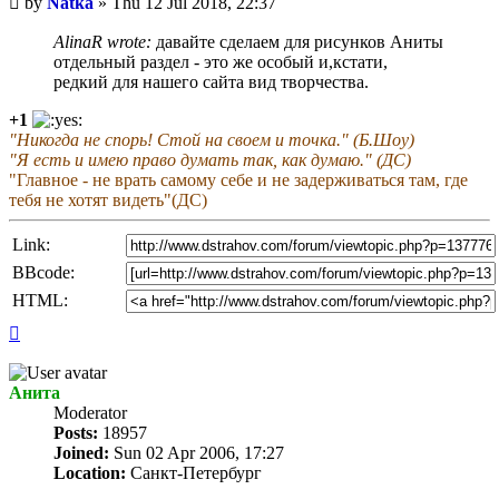
by
Natka
»
Thu 12 Jul 2018, 22:37
post
AlinaR wrote:
давайте сделаем для рисунков Аниты
отдельный раздел - это же особый и,кстати,
редкий для нашего сайта вид творчества.
+1
"Никогда не спорь! Стой на своем и точка." (Б.Шоу)
"Я есть и имею право думать так, как думаю." (ДС)
"Главное - не врать самому себе и не задерживаться там, где
тебя не хотят видеть"(ДС)
Link:
BBcode:
HTML:
Top
Анита
Мoderator
Posts:
18957
Joined:
Sun 02 Apr 2006, 17:27
Location:
Санкт-Петербург