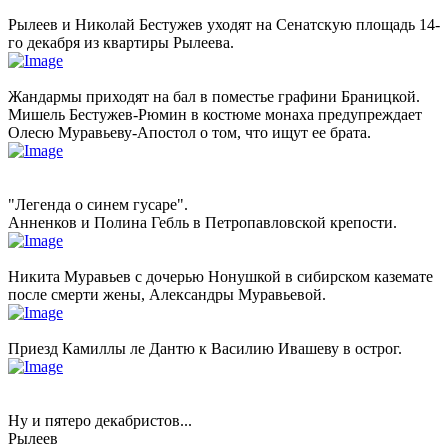
Рылеев и Николай Бестужев уходят на Сенатскую площадь 14-
го декабря из квартиры Рылеева.
Жандармы приходят на бал в поместье графини Браницкой.
Мишель Бестужев-Рюмин в костюме монаха предупреждает
Олесю Муравьеву-Апостол о том, что ищут ее брата.
"Легенда о синем гусаре".
Анненков и Полина Гебль в Петропавловской крепости.
Никита Муравьев с дочерью Нонушкой в сибирском каземате
после смерти жены, Александры Муравьевой.
Приезд Камиллы ле Дантю к Василию Ивашеву в острог.
Ну и пятеро декабристов...
Рылеев