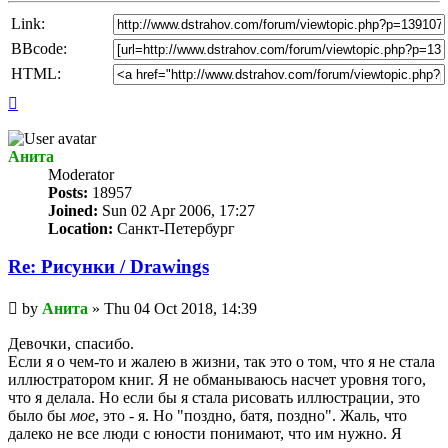
Link:
BBcode:
HTML:
Top
Анита
Мoderator
Posts:
18957
Joined:
Sun 02 Apr 2006, 17:27
Location:
Санкт-Петербург
Re: Рисунки / Drawings
Unread
by
Анита
»
Thu 04 Oct 2018, 14:39
post
Девочки, спасибо.
Если я о чем-то и жалею в жизни, так это о том, что я не стала
иллюстратором книг. Я не обманываюсь насчет уровня того,
что я делала. Но если бы я стала рисовать иллюстрации, это
было бы
мое
, это - я. Но "поздно, батя, поздно". Жаль, что
далеко не все люди с юности понимают, что им нужно. Я