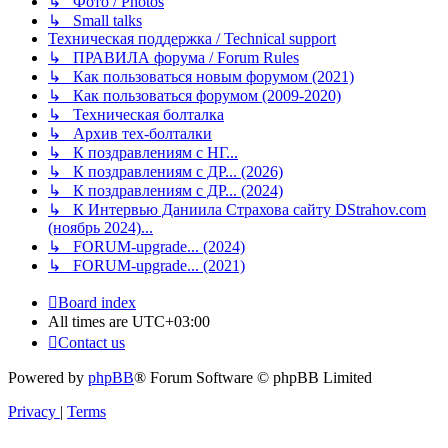
↳ Фото / Photos
↳ Small talks
Техническая поддержка / Technical support
↳ ПРАВИЛА форума / Forum Rules
↳ Как пользоваться новым форумом (2021)
↳ Как пользоваться форумом (2009-2020)
↳ Техническая болталка
↳ Архив тех-болталки
↳ К поздравлениям с НГ...
↳ К поздравлениям с ДР... (2026)
↳ К поздравлениям с ДР... (2024)
↳ К Интервью Даниила Страхова сайту DStrahov.com
(ноябрь 2024)...
↳ FORUM-upgrade... (2024)
↳ FORUM-upgrade... (2021)
Board index
All times are
UTC+03:00
Contact us
Powered by
phpBB
® Forum Software © phpBB Limited
Privacy
|
Terms