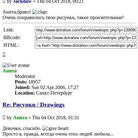
by
Jackdaw
»
Thu 04 Oct 2018, 00:21
post
Анита,браво!
Очень понравились твои рисунки, такие пронзительные!
Link:
BBcode:
HTML:
Top
Анита
Мoderator
Posts:
18957
Joined:
Sun 02 Apr 2006, 17:27
Location:
Санкт-Петербург
Re: Рисунки / Drawings
Unread
by
Анита
»
Thu 04 Oct 2018, 01:31
post
Девочки, спасибо.
Просто я, правда, всегда очень этих людей любила...