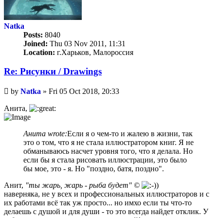
Natka
Posts:
8040
Joined:
Thu 03 Nov 2011, 11:31
Location:
г.Харьков, Малороссия
Re: Рисунки / Drawings
Unread
by
Natka
»
Fri 05 Oct 2018, 20:33
post
Анита,
Анита wrote:
Если я о чем-то и жалею в жизни, так
это о том, что я не стала иллюстратором книг. Я не
обманываюсь насчет уровня того, что я делала. Но
если бы я стала рисовать иллюстрации, это было
бы мое, это - я. Но "поздно, батя, поздно".
Анит,
"ты жарь, жарь - рыба будет" ©
наверняка, не у всех и профессиональных иллюстраторов и с
их работами всё так уж просто... но имхо если ты что-то
делаешь с душой и для души - то это всегда найдет отклик. У