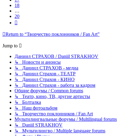
18
…
20
Next
Return to “Творчество поклонников / Fan Art”
Jump to
Даниил СТРАХОВ / Daniil STRAKHOV
↳ Новости и анонсы
↳ Даниил СТРАХОВ - медиа
↳ Даниил Страхов - ТЕАТР
↳ Даниил Страхов - КИНО
↳ Даниил Страхов - работа за кадром
Общие форумы / Common forums
↳ Театр, кино, ТВ, другие артисты
↳ Болталка
↳ Наш фотоальбом
↳ Творчество поклонников / Fan Art
Мультилингвальные форумы / Multilingual forums
↳ Daniil STRAKHOV
↳ Мультилингво / Multiple language forums