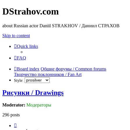
DStrahov.com
about Russian actor Daniil STRAKHOV / Даниил СТРАХОВ
Skip to content
Quick links
FAQ
Board index
Общие форумы / Common forums
Творчество поклонников / Fan Art
Style:
Рисунки / Drawings
Moderator:
Модераторы
296 posts
Page
16