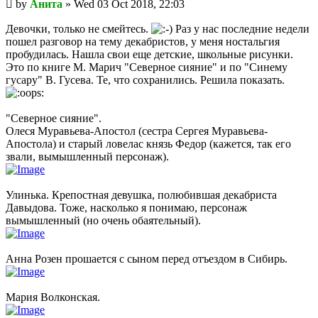
Unread
by
Анита
»
Wed 03 Oct 2018, 22:03
post
Девочки, только не смейтесь.
Раз у нас последние недели
пошел разговор на тему декабристов, у меня ностальгия
пробудилась. Нашла свои еще детские, школьные рисунки.
Это по книге М. Марич "Северное сияние" и по "Синему
гусару" В. Гусева. Те, что сохранились. Решила показать.
"Северное сияние".
Олеся Муравьева-Апостол (сестра Сергея Муравьева-
Апостола) и старый ловелас князь Федор (кажется, так его
звали, вымышленный персонаж).
Улинька. Крепостная девушка, полюбившая декабриста
Давыдова. Тоже, насколько я понимаю, персонаж
вымышленный (но очень обаятельный).
Анна Розен прошается с сыном перед отъездом в Сибирь.
Мария Волконская.