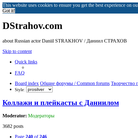
This website uses cookies to ensure you get the best experience on o
Got it!
DStrahov.com
about Russian actor Daniil STRAKHOV / Даниил СТРАХОВ
Skip to content
Quick links
FAQ
Board index
Общие форумы / Common forums
Творчество п
Style:
Коллажи и плейкасты с Даниилом
Moderator:
Модераторы
3682 posts
Page
240
of
246