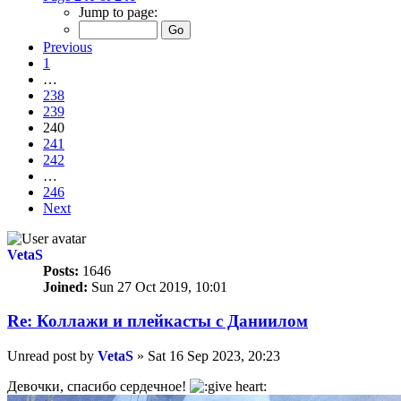
Jump to page:
Previous
1
…
238
239
240
241
242
…
246
Next
VetaS
Posts:
1646
Joined:
Sun 27 Oct 2019, 10:01
Re: Коллажи и плейкасты с Даниилом
Unread post
by
VetaS
»
Sat 16 Sep 2023, 20:23
Девочки, спасибо сердечное!