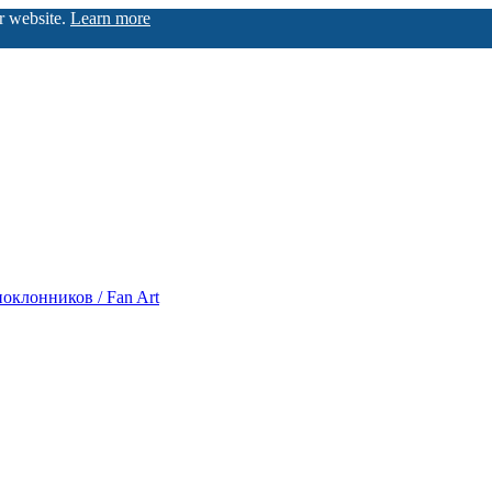
ur website.
Learn more
оклонников / Fan Art