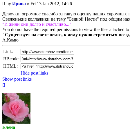
Unread
by
Ирина
»
Fri 13 Jan 2012, 14:26
post
Девочки, огромное спасибо за такую оценку наших скромных 
Свеженькие коллажики на тему "Бедной Насти" под общим на
"И жили они долго и счастливо..."
You do not have the required permissions to view the files attached to 
"Существует на свете нечто, к чему нужно стремиться всегда,
А.Камю
Link:
BBcode:
HTML:
Hide post links
Show post links
Top
Елена