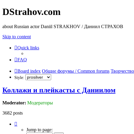
DStrahov.com
about Russian actor Daniil STRAKHOV / Даниил СТРАХОВ
Skip to content
Quick links
FAQ
Board index
Общие форумы / Common forums
Творчество
Style:
Коллажи и плейкасты с Даниилом
Moderator:
Модераторы
3682 posts
Page
6
Jump to page:
of