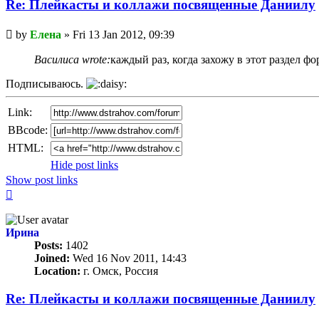
Re: Плейкасты и коллажи посвященные Даниилу
Unread
by
Елена
»
Fri 13 Jan 2012, 09:39
post
Василиса wrote:
каждый раз, когда захожу в этот раздел ф
Подписываюсь.
Link:
BBcode:
HTML:
Hide post links
Show post links
Top
Ирина
Posts:
1402
Joined:
Wed 16 Nov 2011, 14:43
Location:
г. Омск, Россия
Re: Плейкасты и коллажи посвященные Даниилу