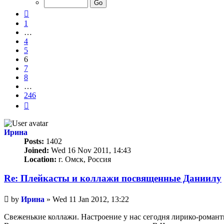
246
Previous
1
…
4
5
6
7
8
…
246
Next
Ирина
Posts:
1402
Joined:
Wed 16 Nov 2011, 14:43
Location:
г. Омск, Россия
Re: Плейкасты и коллажи посвященные Даниилу
Unread
by
Ирина
»
Wed 11 Jan 2012, 13:22
post
Свеженькие коллажи. Настроение у нас сегодня лирико-романт