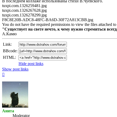
В последнем коллаже использованы стихи В.Чуевского.
tuxpi.com.1326259481.jpg
tuxpi.com.1326267628.jpg
tuxpi.com.1326278299.jpg
F8C8E20B-ADC8-48FC-BA6D-30F72A813CBB.jpg
You do not have the required permissions to view the files attached to 
"Существует на свете нечто, к чему нужно стремиться всегда,
А.Камю
Link:
BBcode:
HTML:
Hide post links
Show post links
Top
Анита
Мoderator