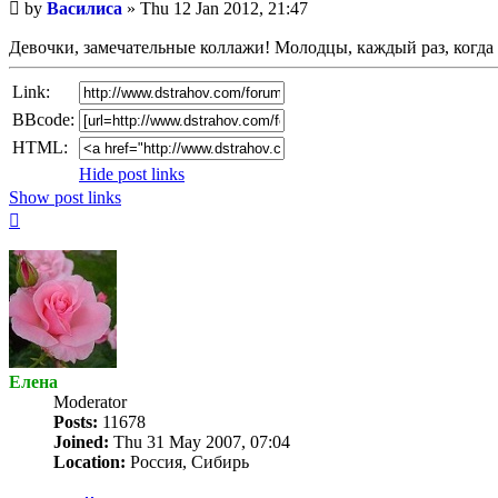
Unread
by
Василиса
»
Thu 12 Jan 2012, 21:47
post
Девочки, замечательные коллажи! Молодцы, каждый раз, когда 
Link:
BBcode:
HTML:
Hide post links
Show post links
Top
Елена
Мoderator
Posts:
11678
Joined:
Thu 31 May 2007, 07:04
Location:
Россия, Сибирь