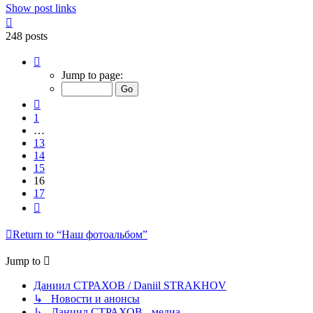
Show post links
Top
248 posts
Page
16
Jump to page:
of
17
Previous
1
…
13
14
15
16
17
Next
Return to “Наш фотоальбом”
Jump to
Даниил СТРАХОВ / Daniil STRAKHOV
↳ Новости и анонсы
↳ Даниил СТРАХОВ - медиа