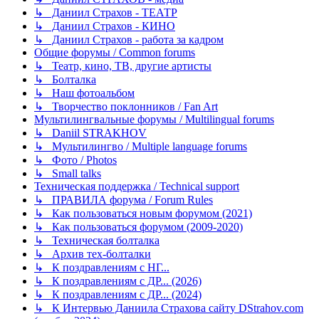
↳ Даниил Страхов - ТЕАТР
↳ Даниил Страхов - КИНО
↳ Даниил Страхов - работа за кадром
Общие форумы / Common forums
↳ Театр, кино, ТВ, другие артисты
↳ Болталка
↳ Наш фотоальбом
↳ Творчество поклонников / Fan Art
Мультилингвальные форумы / Multilingual forums
↳ Daniil STRAKHOV
↳ Мультилингво / Multiple language forums
↳ Фото / Photos
↳ Small talks
Техническая поддержка / Technical support
↳ ПРАВИЛА форума / Forum Rules
↳ Как пользоваться новым форумом (2021)
↳ Как пользоваться форумом (2009-2020)
↳ Техническая болталка
↳ Архив тех-болталки
↳ К поздравлениям с НГ...
↳ К поздравлениям с ДР... (2026)
↳ К поздравлениям с ДР... (2024)
↳ К Интервью Даниила Страхова сайту DStrahov.com