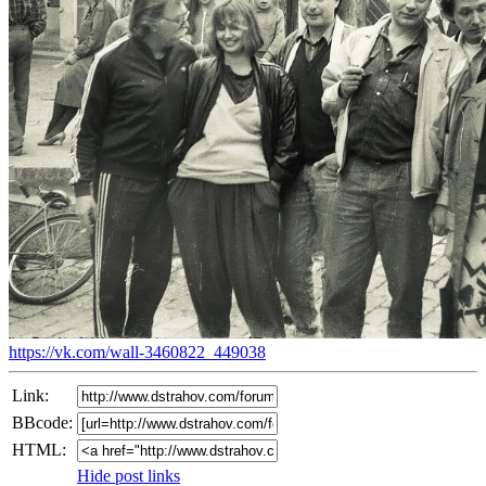
https://vk.com/wall-3460822_449038
Link:
BBcode:
HTML:
Hide post links