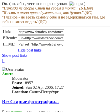
Он. (но, я бы , честно говоря не узнала
)
"Никогда не спорь! Стой на своем и точка." (Б.Шоу)
"Я есть и имею право думать так, как думаю." (ДС)
"Главное - не врать самому себе и не задерживаться там, где
тебя не хотят видеть"(ДС)
Link:
BBcode:
HTML:
Hide post links
Show post links
Top
Анита
Мoderator
Posts:
18957
Joined:
Sun 02 Apr 2006, 17:27
Location:
Санкт-Петербург
Re: Старые фотографии...
Unread