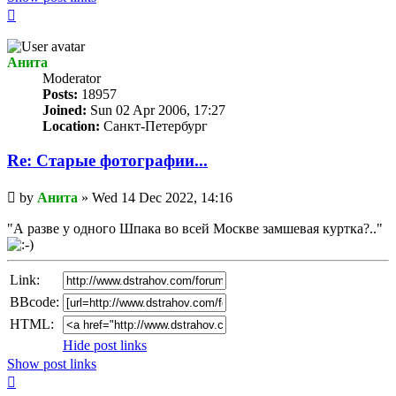
Top
Анита
Мoderator
Posts:
18957
Joined:
Sun 02 Apr 2006, 17:27
Location:
Санкт-Петербург
Re: Старые фотографии...
Unread
by
Анита
»
Wed 14 Dec 2022, 14:16
post
"А разве у одного Шпака во всей Москве замшевая куртка?.."
Link:
BBcode:
HTML:
Hide post links
Show post links
Top