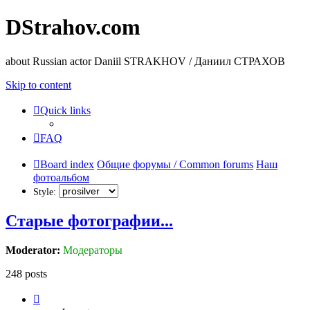
DStrahov.com
about Russian actor Daniil STRAKHOV / Даниил СТРАХОВ
Skip to content
Quick links
FAQ
Board index
Общие форумы / Common forums
Наш
фотоальбом
Style:
Старые фотографии...
Moderator:
Модераторы
248 posts
Page
16