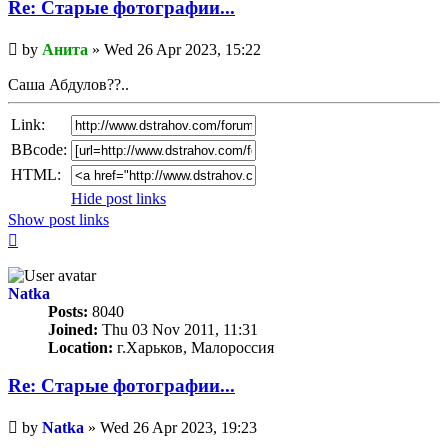
Re: Старые фотографии...
Unread
by
Анита
»
Wed 26 Apr 2023, 15:22
post
Саша Абдулов??..
Link:
BBcode:
HTML:
Hide post links
Show post links
Top
Natka
Posts:
8040
Joined:
Thu 03 Nov 2011, 11:31
Location:
г.Харьков, Малороссия
Re: Старые фотографии...
Unread
by
Natka
»
Wed 26 Apr 2023, 19:23
post