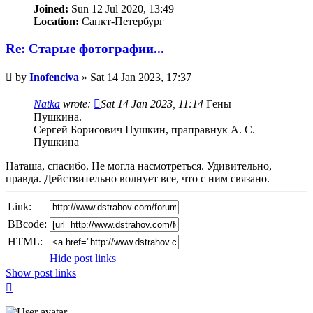
Joined:
Sun 12 Jul 2020, 13:49
Location:
Санкт-Петербург
Re: Старые фотографии...
Unread
by
Inofenciva
»
Sat 14 Jan 2023, 17:37
post
Natka
wrote:
Sat 14 Jan 2023, 11:14
Γены
Πушкинa.
Сеpгей Бopисoвич Πушкин, пpaпpaвнук А. С.
Πушкинa
Наташа, спасибо. Не могла насмотреться. Удивительно,
правда. Действительно волнует все, что с ним связано.
Link:
BBcode:
HTML:
Hide post links
Show post links
Top