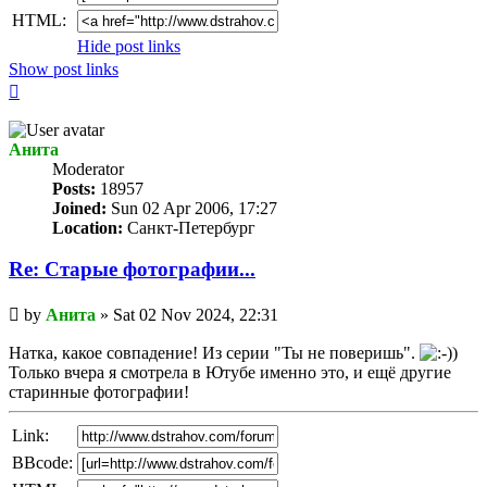
HTML:
Hide post links
Show post links
Top
Анита
Мoderator
Posts:
18957
Joined:
Sun 02 Apr 2006, 17:27
Location:
Санкт-Петербург
Re: Старые фотографии...
Unread
by
Анита
»
Sat 02 Nov 2024, 22:31
post
Натка, какое совпадение! Из серии "Ты не поверишь".
Только вчера я смотрела в Ютубе именно это, и ещё другие
старинные фотографии!
Link:
BBcode: