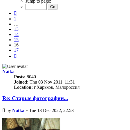
Jump to page:
of
17
Previous
1
…
13
14
15
16
17
Next
Natka
Posts:
8040
Joined:
Thu 03 Nov 2011, 11:31
Location:
г.Харьков, Малороссия
Re: Старые фотографии...
Unread
by
Natka
»
Tue 13 Dec 2022, 22:58
post