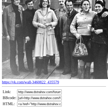
https://vk.com/wall-3460822_435579
Link:
BBcode:
HTML: