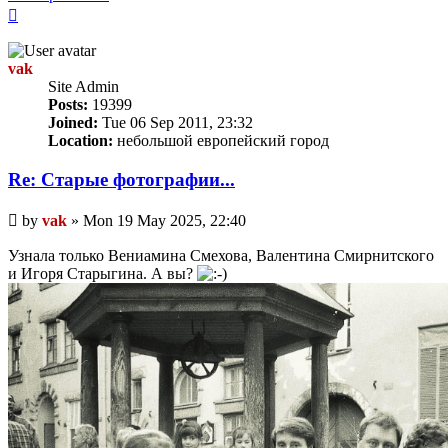
Top
vak
Site Admin
Posts:
19399
Joined:
Tue 06 Sep 2011, 23:32
Location:
небольшой европейский город
Re: Старые фотографии...
Unread
by
vak
»
Mon 19 May 2025, 22:40
post
Узнала только Вениамина Смехова, Валентина Смирнитского
и Игоря Старыгина. А вы?