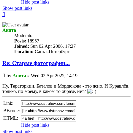
Hide post links
Show post links
Top
Анита
Мoderator
Posts:
18957
Joined:
Sun 02 Apr 2006, 17:27
Location:
Санкт-Петербург
Re: Старые фотографии...
Unread
by
Анита
»
Wed 02 Apr 2025, 14:19
post
Ну, Тараторкин, Баталов и Мордюкова - это ясно. И Куравлёв,
только, по-моему, в каком-то образе, нет?
Link:
BBcode:
HTML:
Hide post links
Show post links