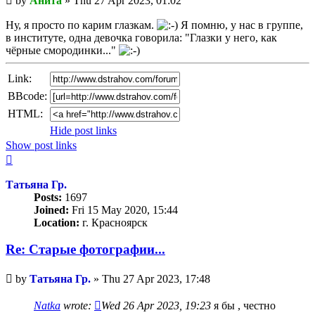
by
Анита
»
Thu 27 Apr 2023, 01:02
post
Ну, я просто по карим глазкам.
Я помню, у нас в группе,
в институте, одна девочка говорила: "Глазки у него, как
чёрные смородинки..."
Link:
BBcode:
HTML:
Hide post links
Show post links
Top
Татьяна Гр.
Posts:
1697
Joined:
Fri 15 May 2020, 15:44
Location:
г. Красноярск
Re: Старые фотографии...
Unread
by
Татьяна Гр.
»
Thu 27 Apr 2023, 17:48
post
Natka
wrote:
Wed 26 Apr 2023, 19:23
я бы , честно