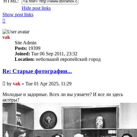
HTML:
Hide post links
Show post links
Top
vak
Site Admin
Posts:
19399
Joined:
Tue 06 Sep 2011, 23:32
Location:
небольшой европейский город
Re: Старые фотографии...
Unread
by
vak
»
Tue 01 Apr 2025, 11:29
post
Молодые и задорные. Всех ли вы узнаете? И все ли здесь
актёры?