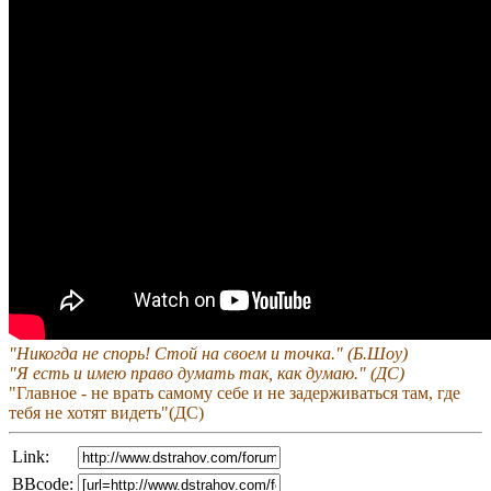
"Никогда не спорь! Стой на своем и точка." (Б.Шоу)
"Я есть и имею право думать так, как думаю." (ДС)
"Главное - не врать самому себе и не задерживаться там, где
тебя не хотят видеть"(ДС)
Link:
BBcode: