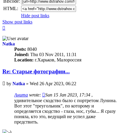
BBcode:
HTML:
Hide post links
Show post links
Top
Natka
Posts:
8040
Joined:
Thu 03 Nov 2011, 11:31
Location:
г.Харьков, Малороссия
Re: Старые фотографии...
Unread
by
Natka
»
Wed 26 Apr 2023, 06:22
post
Анита
wrote:
Sun 15 Jan 2023, 17:34
,
удивительное сходство было с портретом Лунина.
Вот этот "треугольник", по которому и
определяется сходство - глаза, нос, губы... Я сразу
поняла, кто это, ведущий не успел даже
предствить.