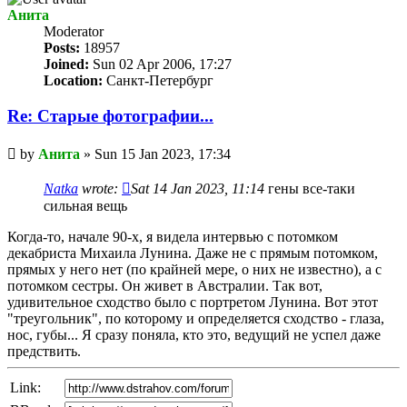
Анита
Мoderator
Posts:
18957
Joined:
Sun 02 Apr 2006, 17:27
Location:
Санкт-Петербург
Re: Старые фотографии...
Unread
by
Анита
»
Sun 15 Jan 2023, 17:34
post
Natka
wrote:
Sat 14 Jan 2023, 11:14
гены все-таки
сильная вещь
Когда-то, начале 90-х, я видела интервью с потомком
декабриста Михаила Лунина. Даже не с прямым потомком,
прямых у него нет (по крайней мере, о них не известно), а с
потомком сестры. Он живет в Австралии. Так вот,
удивительное сходство было с портретом Лунина. Вот этот
"треугольник", по которому и определяется сходство - глаза,
нос, губы... Я сразу поняла, кто это, ведущий не успел даже
предствить.
Link: