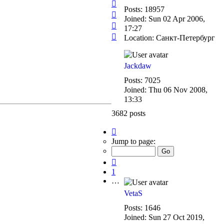
Top
Posts:
18957
Top
Joined:
Sun 02 Apr 2006,
Top
17:27
Top
Location:
Санкт-Петербург
Jackdaw
Posts:
7025
Joined:
Thu 06 Nov 2008,
13:33
3682 posts
Page
244
Jump to page:
of
246
Previous
1
…
VetaS
Posts:
1646
Joined:
Sun 27 Oct 2019,