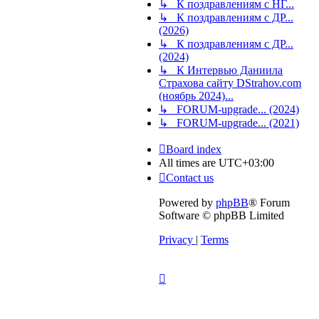
↳ К поздравлениям с НГ...
↳ К поздравлениям с ДР...
(2026)
↳ К поздравлениям с ДР...
(2024)
↳ К Интервью Даниила
Страхова сайту DStrahov.com
(ноябрь 2024)...
↳ FORUM-upgrade... (2024)
↳ FORUM-upgrade... (2021)
Board index
All times are
UTC+03:00
Contact us
Powered by
phpBB
® Forum
Software © phpBB Limited
Privacy
|
Terms