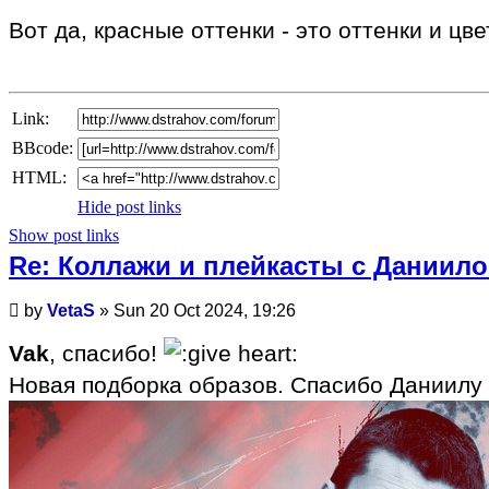
post
Вот да, красные оттенки - это оттенки и цв
Link:
BBcode:
HTML:
Hide post links
Show post links
Re: Коллажи и плейкасты с Даниил
Unread
by
VetaS
»
Sun 20 Oct 2024, 19:26
post
Vak
, спасибо!
Новая подборка образов. Спасибо Даниилу