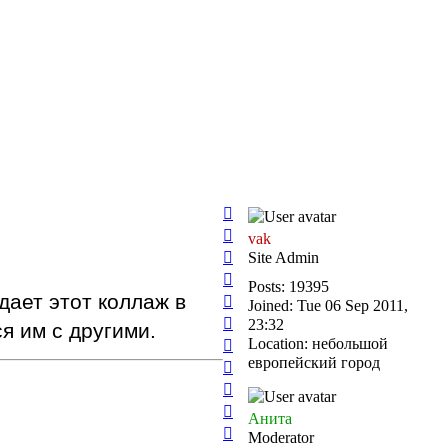
Top
Top
vak
Top
Site Admin
Top
Posts:
19395
Top
дает этот коллаж в
Joined:
Tue 06 Sep 2011,
Top
23:32
я им с другими.
Top
Location:
небольшой
европейский город
Top
Top
Top
Анита
Top
Мoderator