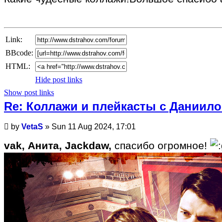
Link:
BBcode:
HTML:
Hide post links
Show post links
Re: Коллажи и плейкасты с Даниил
Unread
by
VetaS
»
Sun 11 Aug 2024, 17:01
post
vak, Анита, Jackdaw,
спасибо огромное!