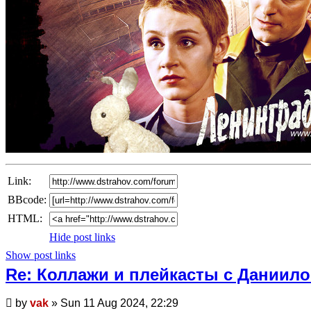
Link:
BBcode:
HTML:
Hide post links
Show post links
Re: Коллажи и плейкасты с Даниил
Unread
by
vak
»
Sun 11 Aug 2024, 22:29