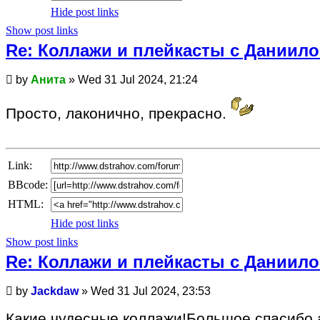
Hide post links
Show post links
Re: Коллажи и плейкасты с Даниил
Unread
by
Анита
»
Wed 31 Jul 2024, 21:24
post
Просто, лаконично, прекрасно.
Link:
BBcode:
HTML:
Hide post links
Show post links
Re: Коллажи и плейкасты с Даниил
Unread
by
Jackdaw
»
Wed 31 Jul 2024, 23:53
post
Какие чудесные коллажи!Большое спасибо 