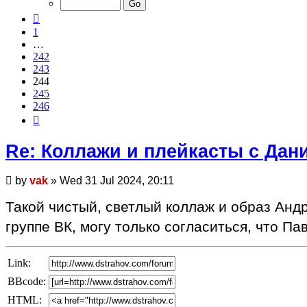
246
Previous
1
…
242
243
244
245
246
Next
Re: Коллажи и плейкасты с Да
Unread
by
vak
»
Wed 31 Jul 2024, 20:11
post
Такой чистый, светлый коллаж и образ Андр
группе ВК, могу только согласиться, что Па
Link:
BBcode:
HTML: