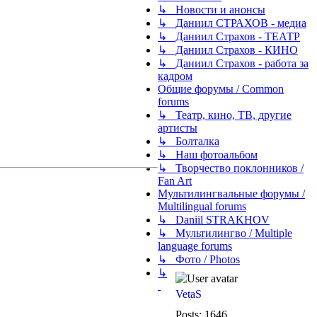
↳ Новости и анонсы
↳ Даниил СТРАХОВ - медиа
↳ Даниил Страхов - ТЕАТР
↳ Даниил Страхов - КИНО
↳ Даниил Страхов - работа за
кадром
Общие форумы / Common
forums
↳ Театр, кино, ТВ, другие
артисты
↳ Болталка
↳ Наш фотоальбом
↳ Творчество поклонников /
Fan Art
Мультилингвальные форумы /
Multilingual forums
↳ Daniil STRAKHOV
↳ Мультилингво / Multiple
language forums
↳ Фото / Photos
↳
VetaS
Posts:
1646