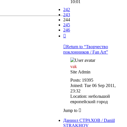
10:01
242
243
244
245
246
Next
Return to “Творчество
поклонников / Fan Art”
vak
Site Admin
Posts:
19395
Joined:
Tue 06 Sep 2011,
23:32
Location:
небольшой
европейский город
Jump to
Даниил СТРАХОВ / Daniil
STRAKHOV