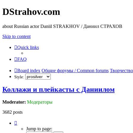
DStrahov.com
about Russian actor Daniil STRAKHOV / Даниил СТРАХОВ
Skip to content
Quick links
FAQ
Board index
Общие форумы / Common forums
Творчество
Style:
Коллажи и плейкасты с Даниилом
Moderator:
Модераторы
3682 posts
Page
244
Jump to page:
of