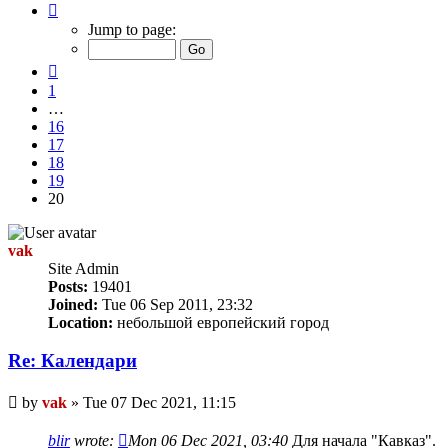
Page
20
Jump to page:
of
20
Previous
1
…
16
17
18
19
20
vak
Site Admin
Posts:
19401
Joined:
Tue 06 Sep 2011, 23:32
Location:
небольшой европейский город
Re: Календари
Unread
by
vak
»
Tue 07 Dec 2021, 11:15
post
blir
wrote:
Mon 06 Dec 2021, 03:40
Для начала "Кавказ".