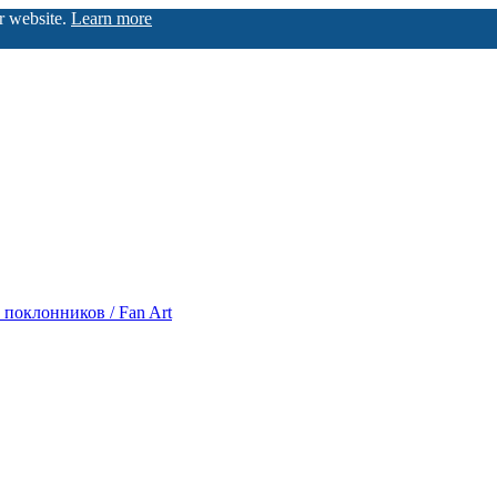
ur website.
Learn more
 поклонников / Fan Art