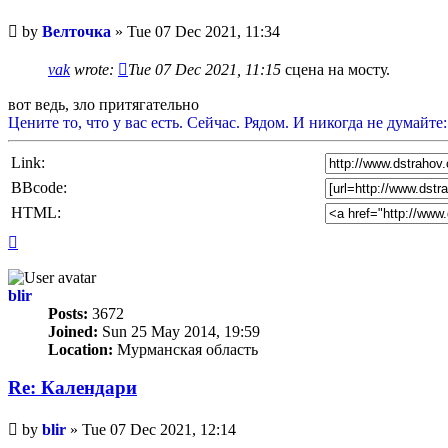
Unread
by
Велточка
»
Tue 07 Dec 2021, 11:34
post
vak
wrote:
Tue 07 Dec 2021, 11:15
сцена на мосту.
вот ведь, зло притягательно
Цените то, что у вас есть. Сейчас. Рядом. И никогда не думайте:
Link:
BBcode:
HTML:
Top
blir
Posts:
3672
Joined:
Sun 25 May 2014, 19:59
Location:
Мурманская область
Re: Календари
Unread
by
blir
»
Tue 07 Dec 2021, 12:14
post