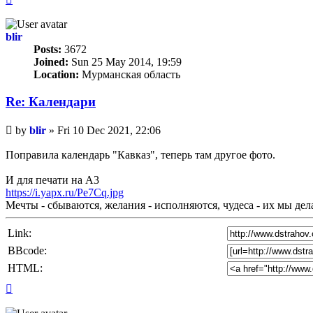
blir
Posts:
3672
Joined:
Sun 25 May 2014, 19:59
Location:
Мурманская область
Re: Календари
Unread
by
blir
»
Fri 10 Dec 2021, 22:06
post
Поправила календарь "Кавказ", теперь там другое фото.
И для печати на А3
https://i.yapx.ru/Pe7Cq.jpg
Мечты - сбываются, желания - исполняются, чудеса - их мы де
Link:
BBcode:
HTML:
Top