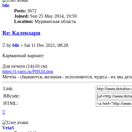
blir
Posts:
3672
Joined:
Sun 25 May 2014, 19:59
Location:
Мурманская область
Re: Календари
Unread
by
blir
»
Sat 11 Dec 2021, 08:28
post
Карманный вариант
Для печати (14х10 см)
https://i.yapx.ru/PfH2d.png
Мечты - сбываются, желания - исполняются, чудеса - их мы де
Link:
BBcode:
HTML:
Top
VetaS