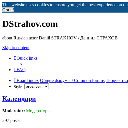
This website uses cookies to ensure you get the best experience on o
Got it!
DStrahov.com
about Russian actor Daniil STRAKHOV / Даниил СТРАХОВ
Skip to content
Quick links
FAQ
Board index
Общие форумы / Common forums
Творчество
Style:
Календари
Moderator:
Модераторы
297 posts