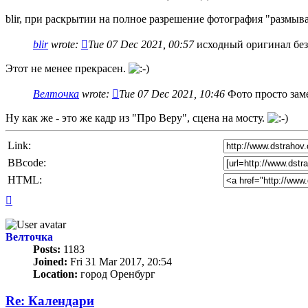
blir, при раскрытии на полное разрешение фотография "размыва
blir
wrote:
Tue 07 Dec 2021, 00:57
исходный оригинал без
Этот не менее прекрасен.
Велточка
wrote:
Tue 07 Dec 2021, 10:46
Фото просто заме
Ну как же - это же кадр из "Про Веру", сцена на мосту.
Link:
BBcode:
HTML:
Top
Велточка
Posts:
1183
Joined:
Fri 31 Mar 2017, 20:54
Location:
город Оренбург
Re: Календари