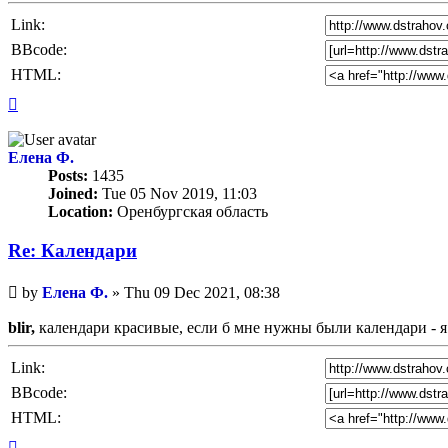
Link:
BBcode:
HTML:
Top
Елена Ф.
Posts:
1435
Joined:
Tue 05 Nov 2019, 11:03
Location:
Оренбургская область
Re: Календари
Unread
by
Елена Ф.
»
Thu 09 Dec 2021, 08:38
post
blir,
календари красивые, если б мне нужны были календари - я
Link:
BBcode:
HTML:
Top