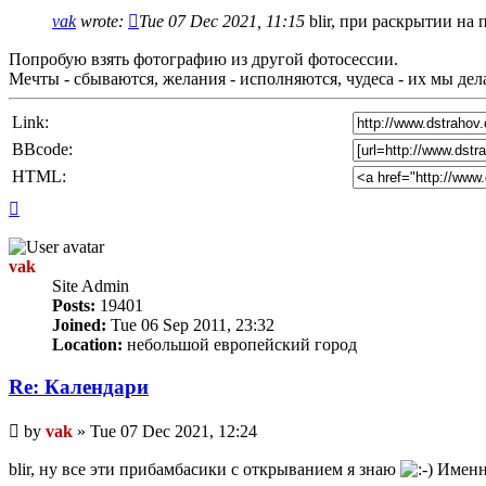
vak
wrote:
Tue 07 Dec 2021, 11:15
blir, при раскрытии на
Попробую взять фотографию из другой фотосессии.
Мечты - сбываются, желания - исполняются, чудеса - их мы де
Link:
BBcode:
HTML:
Top
vak
Site Admin
Posts:
19401
Joined:
Tue 06 Sep 2011, 23:32
Location:
небольшой европейский город
Re: Календари
Unread
by
vak
»
Tue 07 Dec 2021, 12:24
post
blir, ну все эти прибамбасики с открыванием я знаю
Именно