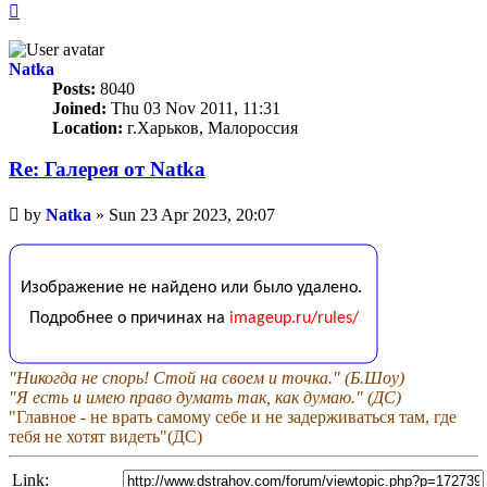
Top
Natka
Posts:
8040
Joined:
Thu 03 Nov 2011, 11:31
Location:
г.Харьков, Малороссия
Re: Галерея от Natka
Unread
by
Natka
»
Sun 23 Apr 2023, 20:07
post
"Никогда не спорь! Стой на своем и точка." (Б.Шоу)
"Я есть и имею право думать так, как думаю." (ДС)
"Главное - не врать самому себе и не задерживаться там, где
тебя не хотят видеть"(ДС)
Link: