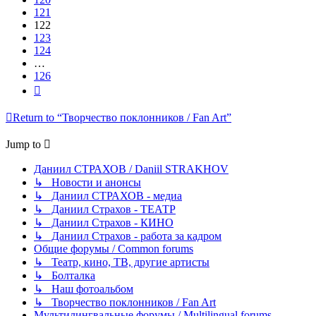
121
122
123
124
…
126
Next
Return to “Творчество поклонников / Fan Art”
Jump to
Даниил СТРАХОВ / Daniil STRAKHOV
↳ Новости и анонсы
↳ Даниил СТРАХОВ - медиа
↳ Даниил Страхов - ТЕАТР
↳ Даниил Страхов - КИНО
↳ Даниил Страхов - работа за кадром
Общие форумы / Common forums
↳ Театр, кино, ТВ, другие артисты
↳ Болталка
↳ Наш фотоальбом
↳ Творчество поклонников / Fan Art
Мультилингвальные форумы / Multilingual forums