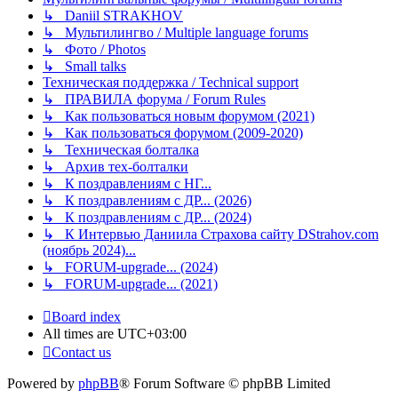
↳ Daniil STRAKHOV
↳ Мультилингво / Multiple language forums
↳ Фото / Photos
↳ Small talks
Техническая поддержка / Technical support
↳ ПРАВИЛА форума / Forum Rules
↳ Как пользоваться новым форумом (2021)
↳ Как пользоваться форумом (2009-2020)
↳ Техническая болталка
↳ Архив тех-болталки
↳ К поздравлениям с НГ...
↳ К поздравлениям с ДР... (2026)
↳ К поздравлениям с ДР... (2024)
↳ К Интервью Даниила Страхова сайту DStrahov.com
(ноябрь 2024)...
↳ FORUM-upgrade... (2024)
↳ FORUM-upgrade... (2021)
Board index
All times are
UTC+03:00
Contact us
Powered by
phpBB
® Forum Software © phpBB Limited