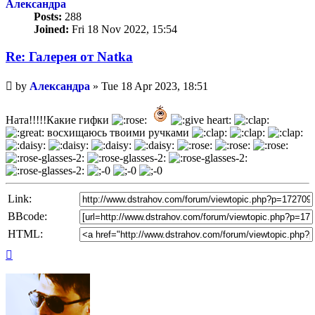
Александра
Posts:
288
Joined:
Fri 18 Nov 2022, 15:54
Re: Галерея от Natka
Unread
by
Александра
»
Tue 18 Apr 2023, 18:51
post
Ната!!!!!Какие гифки
восхищаюсь твоими ручками
Link:
BBcode:
HTML:
Top