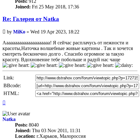
Posts:
912
Joined:
Fri 25 May 2018, 17:36
Re: Галерея от Natka
Unread
by
MiKo
»
Wed 19 Apr 2023, 18:22
post
Ааааааааааааааааааааа! Я сейчас расплачусь от нежности и
красоты,Наточка волшебные живые картины . Так и хочется
смотреть бесконечно долго . Спасибо огромное за такую
красоту. Вдохновение тебе побольше и радуй нас чаще
Link:
BBcode:
HTML:
Top
Natka
Posts:
8040
Joined:
Thu 03 Nov 2011, 11:31
Location:
г.Харьков, Малороссия