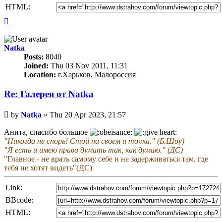
HTML:
Top
Natka
Posts:
8040
Joined:
Thu 03 Nov 2011, 11:31
Location:
г.Харьков, Малороссия
Re: Галерея от Natka
Unread
by
Natka
»
Thu 20 Apr 2023, 21:57
post
Анита, спасибо большое
"Никогда не спорь! Стой на своем и точка." (Б.Шоу)
"Я есть и имею право думать так, как думаю." (ДС)
"Главное - не врать самому себе и не задерживаться там, где
тебя не хотят видеть"(ДС)
Link:
BBcode:
HTML: