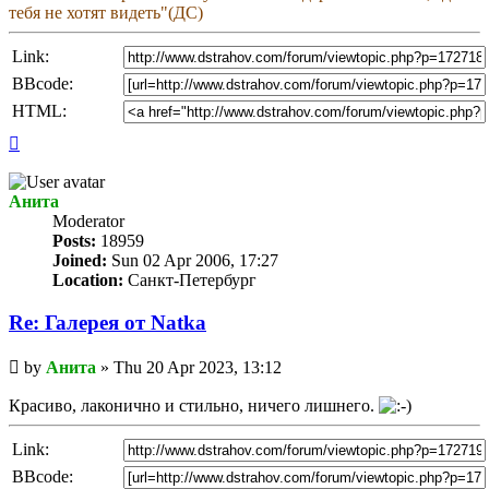
тебя не хотят видеть"(ДС)
Link:
BBcode:
HTML:
Top
Анита
Мoderator
Posts:
18959
Joined:
Sun 02 Apr 2006, 17:27
Location:
Санкт-Петербург
Re: Галерея от Natka
Unread
by
Анита
»
Thu 20 Apr 2023, 13:12
post
Красиво, лаконично и стильно, ничего лишнего.
Link:
BBcode: