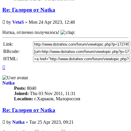
Re: Галерея от Natka
Unread
by
VetaS
»
Mon 24 Apr 2023, 12:48
post
Натка, отлично получилось!
Link:
BBcode:
HTML:
Top
Natka
Posts:
8040
Joined:
Thu 03 Nov 2011, 11:31
Location:
г.Харьков, Малороссия
Re: Галерея от Natka
Unread
by
Natka
»
Tue 25 Apr 2023, 09:21
post