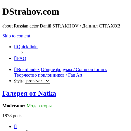
DStrahov.com
about Russian actor Daniil STRAKHOV / Даниил СТРАХОВ
Skip to content
Quick links
FAQ
Board index
Общие форумы / Common forums
Творчество поклонников / Fan Art
Style:
Галерея от Natka
Moderator:
Модераторы
1878 posts
Page
122