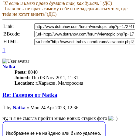
"Я есть и имею право думать так, как думаю." (ДС)
"Главное - не врать самому себе и не задерживаться там, где
тебя не хотят видеть"(ДС)
Link:
BBcode:
HTML:
Top
Natka
Posts:
8040
Joined:
Thu 03 Nov 2011, 11:31
Location:
г.Харьков, Малороссия
Re: Галерея от Natka
Unread
by
Natka
»
Mon 24 Apr 2023, 12:36
post
ну, и я не смогла пройти мимо новых старых фото