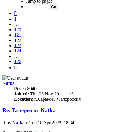
Jump to page:
of
126
Previous
1
…
120
121
122
123
124
…
126
Next
Natka
Posts:
8040
Joined:
Thu 03 Nov 2011, 11:31
Location:
г.Харьков, Малороссия
Re: Галерея от Natka
Unread
by
Natka
»
Tue 18 Apr 2023, 18:34
post