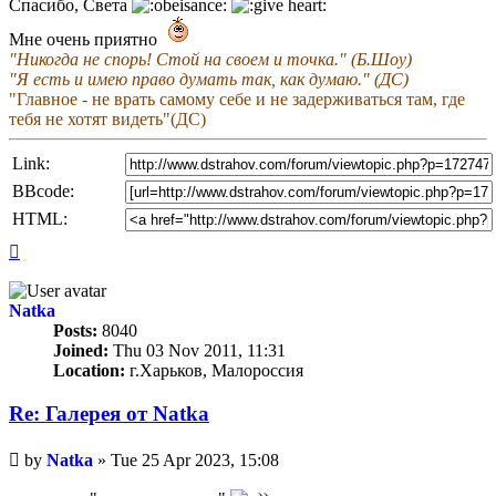
Спасибо, Света
Мне очень приятно
"Никогда не спорь! Стой на своем и точка." (Б.Шоу)
"Я есть и имею право думать так, как думаю." (ДС)
"Главное - не врать самому себе и не задерживаться там, где
тебя не хотят видеть"(ДС)
Link:
BBcode:
HTML:
Top
Natka
Posts:
8040
Joined:
Thu 03 Nov 2011, 11:31
Location:
г.Харьков, Малороссия
Re: Галерея от Natka
Unread
by
Natka
»
Tue 25 Apr 2023, 15:08
post