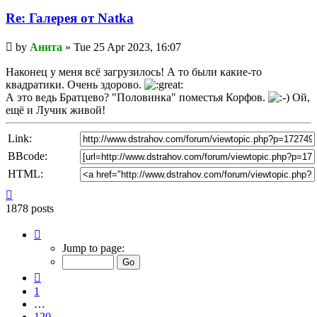
Re: Галерея от Natka
Unread
by
Анита
»
Tue 25 Apr 2023, 16:07
post
Наконец у меня всё загрузилось! А то были какие-то
квадратики. Очень здорово.
А это ведь Братцево? "Половинка" поместья Корфов.
Ой,
ещё и Лучик живой!
Link:
BBcode:
HTML:
Top
1878 posts
Page
122
Jump to page:
of
126
Previous
1
…
120