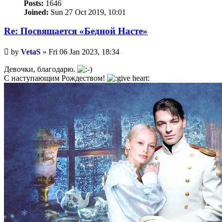
Posts:
1646
Joined:
Sun 27 Oct 2019, 10:01
Re: Посвящается «Бедной Насте»
Unread
by
VetaS
»
Fri 06 Jan 2023, 18:34
post
Девочки, благодарю.
С наступающим Рождеством!