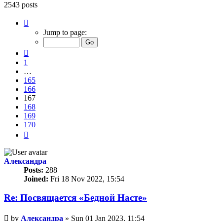
2543 posts
Page
167
Jump to page:
of
170
Previous
1
…
165
166
167
168
169
170
Next
Александра
Posts:
288
Joined:
Fri 18 Nov 2022, 15:54
Re: Посвящается «Бедной Насте»
Unread
by
Александра
»
Sun 01 Jan 2023, 11:54