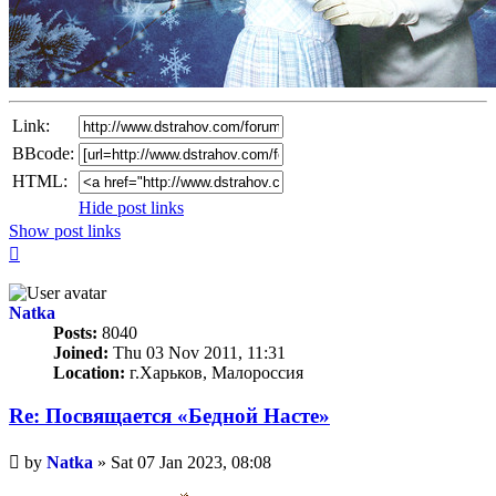
Link:
BBcode:
HTML:
Hide post links
Show post links
Top
Natka
Posts:
8040
Joined:
Thu 03 Nov 2011, 11:31
Location:
г.Харьков, Малороссия
Re: Посвящается «Бедной Насте»
Unread
by
Natka
»
Sat 07 Jan 2023, 08:08
post