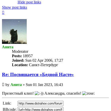
Hide post links
Show post links
Top
Анита
Мoderator
Posts:
18957
Joined:
Sun 02 Apr 2006, 17:27
Location:
Санкт-Петербург
Re: Посвящается «Бедной Насте»
Unread
by
Анита
»
Sun 01 Jan 2023, 16:43
post
Прелестный клип!
Александра, спасибо!
Link:
BBcode: