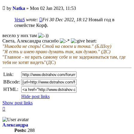
Unread
by
Natka
»
Mon 02 Jan 2023, 11:53
post
VetaS
wrote:
Fri 30 Dec 2022, 18:12
Новый год в
семействе Корф.
весело у них там
Света, Александра спасибо
"Никогда не спорь! Стой на своем и точка." (Б.Шоу)
"Я есть и имею право думать так, как думаю." (ДС)
"Главное - не врать самому себе и не задерживаться там, где
тебя не хотят видеть"(ДС)
Link:
BBcode:
HTML:
Hide post links
Show post links
Top
Александра
Posts:
288