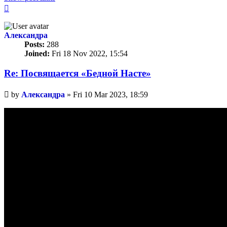
Top
Александра
Posts:
288
Joined:
Fri 18 Nov 2022, 15:54
Re: Посвящается «Бедной Насте»
Unread
by
Александра
»
Fri 10 Mar 2023, 18:59
post