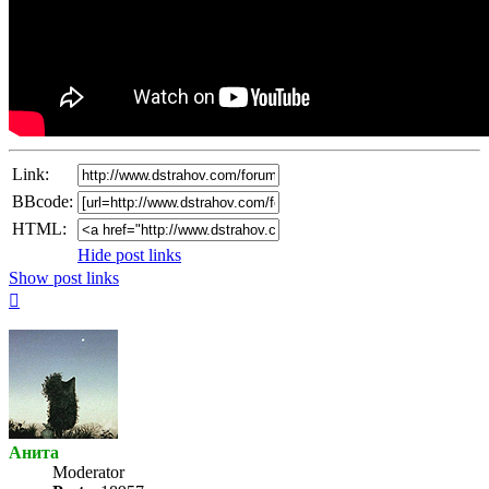
Link:
BBcode:
HTML:
Hide post links
Show post links
Top
Анита
Мoderator