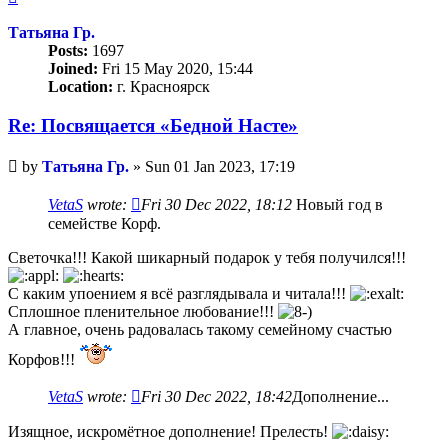
Татьяна Гр.
Posts:
1697
Joined:
Fri 15 May 2020, 15:44
Location:
г. Красноярск
Re: Посвящается «Бедной Насте»
Unread
by
Татьяна Гр.
»
Sun 01 Jan 2023, 17:19
post
VetaS
wrote:
Fri 30 Dec 2022, 18:12
Новый год в
семействе Корф.
Светочка!!! Какой шикарный подарок у тебя получился!!!
С каким упоением я всё разглядывала и читала!!!
Сплошное пленительное любование!!!
А главное, очень радовалась такому семейному счастью
Корфов!!!
VetaS
wrote:
Fri 30 Dec 2022, 18:42
Дополнение...
Изящное, искромётное дополнение! Прелесть!