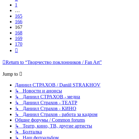
1
…
165
166
167
168
169
170
Next
Return to “Творчество поклонников / Fan Art”
Jump to
Даниил СТРАХОВ / Daniil STRAKHOV
↳ Новости и анонсы
↳ Даниил СТРАХОВ - медиа
↳ Даниил Страхов - ТЕАТР
↳ Даниил Страхов - КИНО
↳ Даниил Страхов - работа за кадром
Общие форумы / Common forums
↳ Театр, кино, ТВ, другие артисты
↳ Болталка
↳ Наш фотоальбом