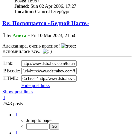
Posts:
18957
Joined:
Sun 02 Apr 2006, 17:27
Location:
Санкт-Петербург
Re: Посвящается «Бедной Насте»
Unread
by
Анита
»
Fri 10 Mar 2023, 21:54
post
Александра, очень красиво!
Вспомнилось всё...
Link:
BBcode:
HTML:
Hide post links
Show post links
Top
2543 posts
Page
167
Jump to page:
of
170
Previous