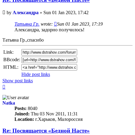
Unread
by
Александра
»
Sun 01 Jan 2023, 17:42
post
Татьяна Гр.
wrote:
Sun 01 Jan 2023, 17:19
Александра, задорно получилось!
Татьяна Гр.,спасибо
Link:
BBcode:
HTML:
Hide post links
Show post links
Top
Natka
Posts:
8040
Joined:
Thu 03 Nov 2011, 11:31
Location:
г.Харьков, Малороссия
Re: Посвящается «Бедной Насте»