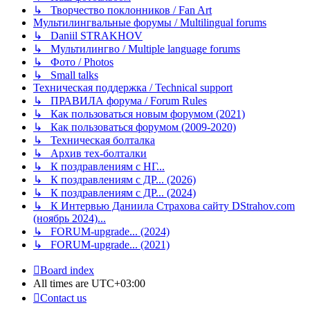
↳ Творчество поклонников / Fan Art
Мультилингвальные форумы / Multilingual forums
↳ Daniil STRAKHOV
↳ Мультилингво / Multiple language forums
↳ Фото / Photos
↳ Small talks
Техническая поддержка / Technical support
↳ ПРАВИЛА форума / Forum Rules
↳ Как пользоваться новым форумом (2021)
↳ Как пользоваться форумом (2009-2020)
↳ Техническая болталка
↳ Архив тех-болталки
↳ К поздравлениям с НГ...
↳ К поздравлениям с ДР... (2026)
↳ К поздравлениям с ДР... (2024)
↳ К Интервью Даниила Страхова сайту DStrahov.com
(ноябрь 2024)...
↳ FORUM-upgrade... (2024)
↳ FORUM-upgrade... (2021)
Board index
All times are
UTC+03:00
Contact us