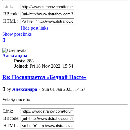
Link:
BBcode:
HTML:
Hide post links
Show post links
Top
Александра
Posts:
288
Joined:
Fri 18 Nov 2022, 15:54
Re: Посвящается «Бедной Насте»
Unread
by
Александра
»
Sun 01 Jan 2023, 14:57
post
VetaS,спасибо
Link:
BBcode:
HTML: