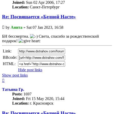
Joined:
Sun 02 Apr 2006, 17:27
Location:
Санкт-Петербург
Re: Посвящается «Бедной Насте»
Unread
by
Анита
»
Sat 07 Jan 2023, 16:58
post
БН бессмертна.
Света, спасибо за рождественский
подарок!
Link:
BBcode:
HTML:
Hide post links
Show post links
Top
Татьяна Гр.
Posts:
1697
Joined:
Fri 15 May 2020, 15:44
Location:
г. Красноярск
Re: Посвящается «Бедной Насте»