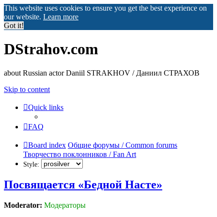
This website uses cookies to ensure you get the best experience on
our website.
Learn more
Got it!
DStrahov.com
about Russian actor Daniil STRAKHOV / Даниил СТРАХОВ
Skip to content
Quick links
FAQ
Board index
Общие форумы / Common forums
Творчество поклонников / Fan Art
Style:
Посвящается «Бедной Насте»
Moderator:
Модераторы