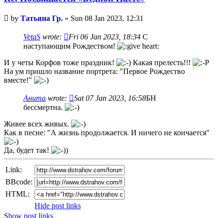
Unread
by
Татьяна Гр.
»
Sun 08 Jan 2023, 12:31
post
VetaS
wrote:
Fri 06 Jan 2023, 18:34
С
наступающим Рождеством!
И у четы Корфов тоже праздник!
Какая прелесть!!!
На ум пришло название портрета: "Первое Рождество
вместе!"
Анита
wrote:
Sat 07 Jan 2023, 16:58
БН
бессмертна.
Живее всех живых.
Как в песне: "А жизнь продолжается. И ничего не кончается"
Да, будет так!
Link:
BBcode:
HTML:
Hide post links
Show post links