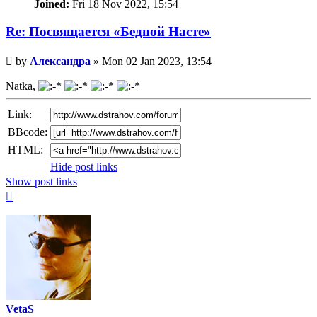
Joined:
Fri 18 Nov 2022, 15:54
Re: Посвящается «Бедной Насте»
Unread
by
Александра
»
Mon 02 Jan 2023, 13:54
post
Natka,
Link:
BBcode:
HTML:
Hide post links
Show post links
Top
VetaS