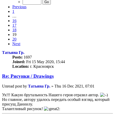
Previous
1
…
16
17
18
19
20
Next
Татьяна Гр.
Posts:
1697
Joined:
Fri 15 May 2020, 15:44
Location:
г. Красноярск
Re: Рисунки / Drawings
Unread post
by
Татьяна Гр.
»
Thu 16 Dec 2021, 07:01
Ух!!! Какую брутальность Нашего героя отразил автор.
Но главное, автору удалось передать особый взгляд, который
присущ Даниилу.
Талантливый рисунок!