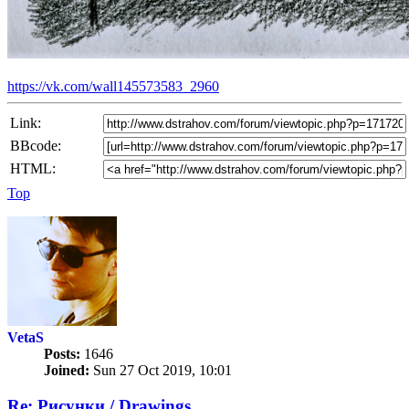
https://vk.com/wall145573583_2960
Link:
BBcode:
HTML:
Top
VetaS
Posts:
1646
Joined:
Sun 27 Oct 2019, 10:01
Re: Рисунки / Drawings