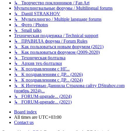
↳ Творчество поклонников / Fan Art
Мультилингвальные форумы / Multilingual forums
↳ Daniil STRAKHOV
↳ Мультилингво / Multiple language forums
↳ Фото / Photos
↳ Small talks
Техническая поддержка / Technical support
↳ ПРАВИЛА форума / Forum Rules
↳ Как пользоваться новым форумом (2021)
↳ Как пользоваться форумом (2009-2020)
↳ Техническая болталка
↳ Архив тех-болталки
↳ К поздравлениям с НГ...
↳ К поздравлениям с ДР... (2026)
↳ К поздравлениям с ДР... (2024)
↳ К Интервью Даниила Страхова сайту DStrahov.com
(ноябрь 2024)...
↳ FORUM-upgrade... (2024)
↳ FORUM-upgrade... (2021)
Board index
All times are
UTC+03:00
Contact us