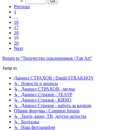
Previous
1
…
16
17
18
19
20
Next
Return to “Творчество поклонников / Fan Art”
Jump to
Даниил СТРАХОВ / Daniil STRAKHOV
↳ Новости и анонсы
↳ Даниил СТРАХОВ - медиа
↳ Даниил Страхов - ТЕАТР
↳ Даниил Страхов - КИНО
↳ Даниил Страхов - работа за кадром
Общие форумы / Common forums
↳ Театр, кино, ТВ, другие артисты
↳ Болталка
↳ Наш фотоальбом