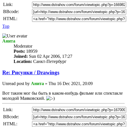
Link:
BBcode:
HTML:
Top
Анита
Мoderator
Posts:
18959
Joined:
Sun 02 Apr 2006, 17:27
Location:
Санкт-Петербург
Re: Рисунки / Drawings
Unread post
by
Анита
»
Thu 16 Dec 2021, 20:09
Вот таким мог бы быть в каком-нибудь фильме или спектакле
молодой Маяковский.
Link:
BBcode:
HTML: