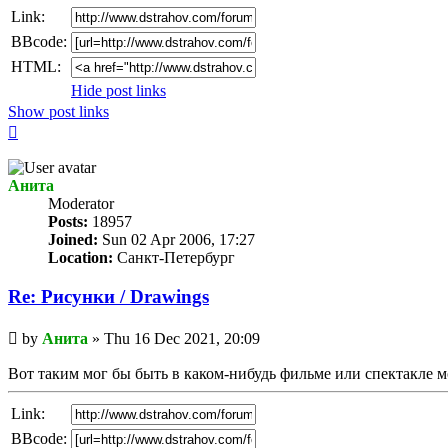
Link:
BBcode:
HTML:
Hide post links
Show post links
Top
Анита
Мoderator
Posts:
18957
Joined:
Sun 02 Apr 2006, 17:27
Location:
Санкт-Петербург
Re: Рисунки / Drawings
Unread
by
Анита
»
Thu 16 Dec 2021, 20:09
post
Вот таким мог бы быть в каком-нибудь фильме или спектакле 
Link:
BBcode: