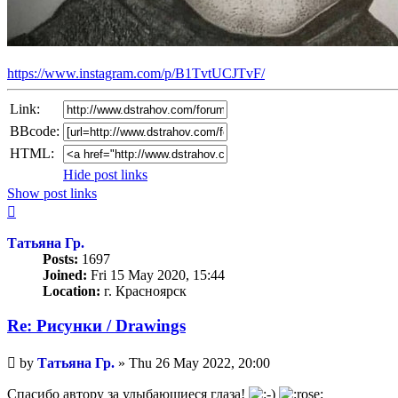
https://www.instagram.com/p/B1TvtUCJTvF/
Link:
BBcode:
HTML:
Hide post links
Show post links
Top
Татьяна Гр.
Posts:
1697
Joined:
Fri 15 May 2020, 15:44
Location:
г. Красноярск
Re: Рисунки / Drawings
Unread
by
Татьяна Гр.
»
Thu 26 May 2022, 20:00
post
Спасибо автору за улыбающиеся глаза!