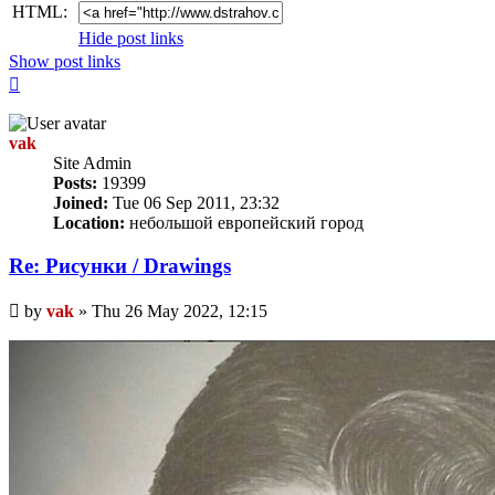
HTML:
Hide post links
Show post links
Top
vak
Site Admin
Posts:
19399
Joined:
Tue 06 Sep 2011, 23:32
Location:
небольшой европейский город
Re: Рисунки / Drawings
Unread
by
vak
»
Thu 26 May 2022, 12:15
post