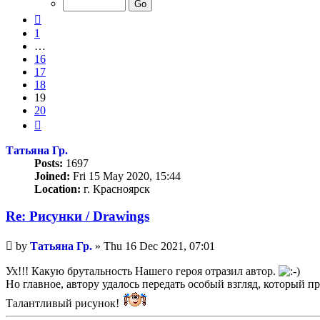
20
Previous
1
…
16
17
18
19
20
Next
Татьяна Гр.
Posts:
1697
Joined:
Fri 15 May 2020, 15:44
Location:
г. Красноярск
Re: Рисунки / Drawings
Unread
by
Татьяна Гр.
»
Thu 16 Dec 2021, 07:01
post
Ух!!! Какую брутальность Нашего героя отразил автор.
Но главное, автору удалось передать особый взгляд, который 
Талантливый рисунок!