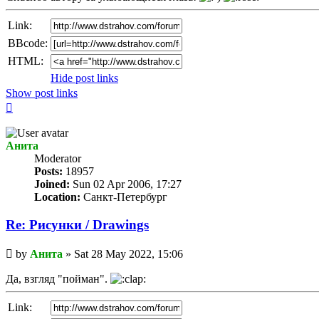
Link:
BBcode:
HTML:
Hide post links
Show post links
Top
Анита
Мoderator
Posts:
18957
Joined:
Sun 02 Apr 2006, 17:27
Location:
Санкт-Петербург
Re: Рисунки / Drawings
Unread
by
Анита
»
Sat 28 May 2022, 15:06
post
Да, взгляд "пойман".
Link: