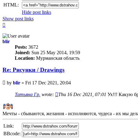
HTML:
Hide post links
Show post links
Top
blir
Posts:
3672
Joined:
Sun 25 May 2014, 19:59
Location:
Мурманская область
Re: Рисунки / Drawings
Unread
by
blir
»
Fri 17 Dec 2021, 20:04
post
Татьяна Гр.
wrote:
Thu 16 Dec 2021, 07:01
Ух!!! Какую б
Мечты - сбываются, желания - исполняются, чудеса - их мы де
Link:
BBcode: