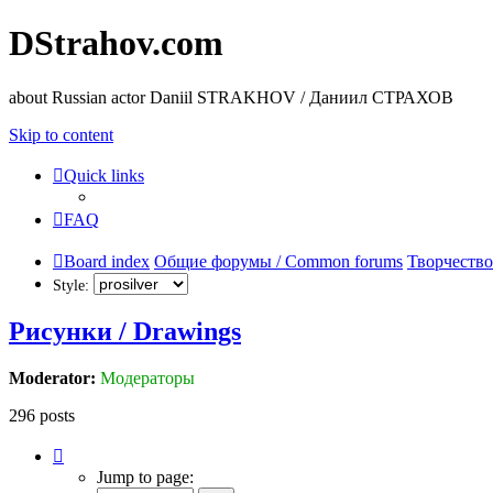
DStrahov.com
about Russian actor Daniil STRAKHOV / Даниил СТРАХОВ
Skip to content
Quick links
FAQ
Board index
Общие форумы / Common forums
Творчество
Style:
Рисунки / Drawings
Moderator:
Модераторы
296 posts
Page
19
Jump to page:
of