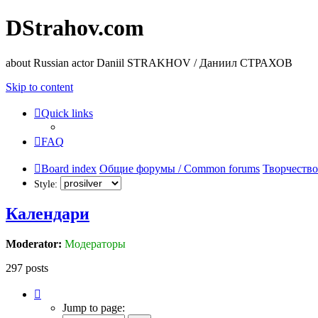
DStrahov.com
about Russian actor Daniil STRAKHOV / Даниил СТРАХОВ
Skip to content
Quick links
FAQ
Board index
Общие форумы / Common forums
Творчество
Style:
Календари
Moderator:
Модераторы
297 posts
Page
19
Jump to page:
of