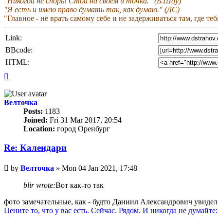
"Никогда не спорь! Стой на своем и точка." (Б.Шоу)
"Я есть и имею право думать так, как думаю." (ДС)
"Главное - не врать самому себе и не задерживаться там, где те
Link:
BBcode:
HTML:
Top
Велточка
Posts:
1183
Joined:
Fri 31 Mar 2017, 20:54
Location:
город Оренбург
Re: Календари
Unread
by
Велточка
»
Mon 04 Jan 2021, 17:48
post
blir wrote:
Вот как-то так
фото замечательные, как - будто Даниил Александрович увидел
Цените то, что у вас есть. Сейчас. Рядом. И никогда не думайте: