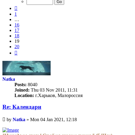
20
Previous
1
…
16
17
18
19
20
Next
Natka
Posts:
8040
Joined:
Thu 03 Nov 2011, 11:31
Location:
г.Харьков, Малороссия
Re: Календари
Unread
by
Natka
»
Mon 04 Jan 2021, 12:18
post