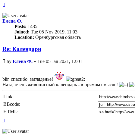
Top
Елена Ф.
Posts:
1435
Joined:
Tue 05 Nov 2019, 11:03
Location:
Оренбургская область
Re: Календари
Unread
by
Елена Ф.
»
Tue 05 Jan 2021, 12:01
post
blir, спасибо, загляденье!
Ната, очень живописный календарь - в прямом смысле!
Link:
BBcode:
HTML:
Top