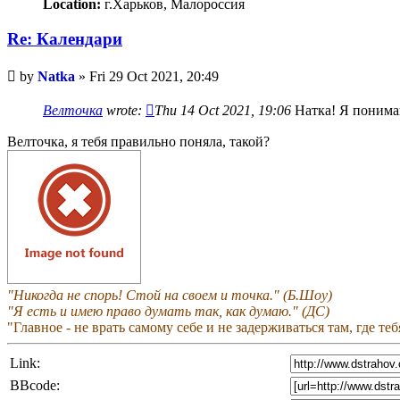
Location:
г.Харьков, Малороссия
Re: Календари
Unread
by
Natka
»
Fri 29 Oct 2021, 20:49
post
Велточка
wrote:
Thu 14 Oct 2021, 19:06
Натка! Я понимаю
Велточка, я тебя правильно поняла, такой?
"Никогда не спорь! Стой на своем и точка." (Б.Шоу)
"Я есть и имею право думать так, как думаю." (ДС)
"Главное - не врать самому себе и не задерживаться там, где те
Link:
BBcode: