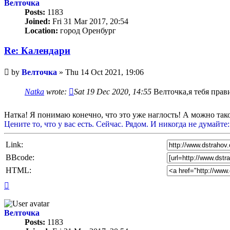
Велточка
Posts:
1183
Joined:
Fri 31 Mar 2017, 20:54
Location:
город Оренбург
Re: Календари
Unread
by
Велточка
»
Thu 14 Oct 2021, 19:06
post
Natka
wrote:
Sat 19 Dec 2020, 14:55
Велточка,я тебя прав
Натка! Я понимаю конечно, что это уже наглость! А можно так
Цените то, что у вас есть. Сейчас. Рядом. И никогда не думайте:
Link:
BBcode:
HTML:
Top
Велточка
Posts:
1183