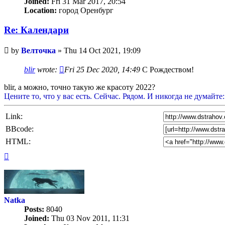
Joined:
Fri 31 Mar 2017, 20:54
Location:
город Оренбург
Re: Календари
Unread
by
Велточка
»
Thu 14 Oct 2021, 19:09
post
blir
wrote:
Fri 25 Dec 2020, 14:49
С Рождеством!
blir, а можно, точно такую же красоту 2022?
Цените то, что у вас есть. Сейчас. Рядом. И никогда не думайте:
Link:
BBcode:
HTML:
Top
Natka
Posts:
8040
Joined:
Thu 03 Nov 2011, 11:31