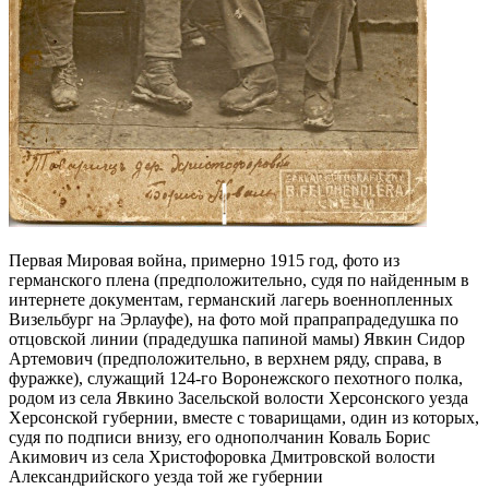
Первая Мировая война, примерно 1915 год, фото из
германского плена (предположительно, судя по найденным в
интернете документам, германский лагерь военнопленных
Визельбург на Эрлауфе), на фото мой прапрапрадедушка по
отцовской линии (прадедушка папиной мамы) Явкин Сидор
Артемович (предположительно, в верхнем ряду, справа, в
фуражке), служащий 124-го Воронежского пехотного полка,
родом из села Явкино Засельской волости Херсонского уезда
Херсонской губернии, вместе с товарищами, один из которых,
судя по подписи внизу, его однополчанин Коваль Борис
Акимович из села Христофоровка Дмитровской волости
Александрийского уезда той же губернии