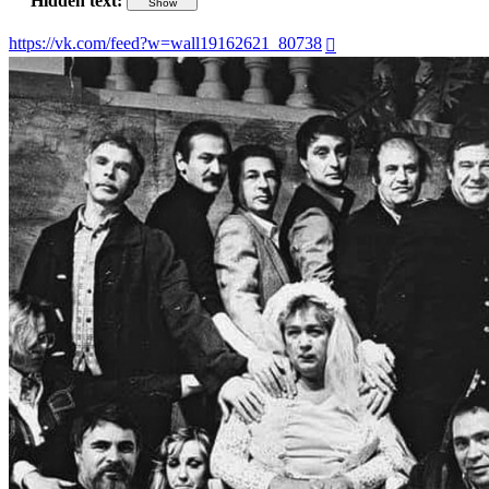
Hidden text:
https://vk.com/feed?w=wall19162621_80738