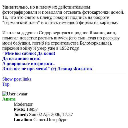
Удивительно, но в плену их действительном
фотографировали и позволяли отсылать фотокарточки домой.
То, что это снято в плену, говорит подпись на обороте
"германский плен" и оттиск немецкой фирмы на карточке.
Из плена дедушка Сидор вернулся в родное Явкино, жил,
помогал невестке растить внучек (его сын, судя по рассказу
моей бабушки, погиб на строительстве Беломорканала),
пережил войну и умер уже в 1952 году.
"Мне бы саблю! Да коня!
Да на линию огня!
А дворцовые интрижки -
Энто все не про меня!" (c) Леонид Филатов
Show post links
Top
Анита
Мoderator
Posts:
18957
Joined:
Sun 02 Apr 2006, 17:27
Location:
Санкт-Петербург