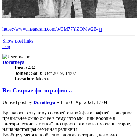
https://www.instagram.com/p/CM77YZQMw2B/
Show post links
Top
Dorotheya
Posts:
434
Joined:
Sat 05 Oct 2019, 14:07
Location:
Москва
Re: Старые фотографии...
Unread post
by
Dorotheya
»
Thu 01 Apr 2021, 17:04
Врываюсь в эту тему со своей старой фотографией. Наверное,
правильнее было бы ее в тему "это мы" или вообще в
"исторические заметки", но просто это фото ну очень старое,
наша настоящая семейная реликвия.
Вообще у меня как обычно "долгая история", которую