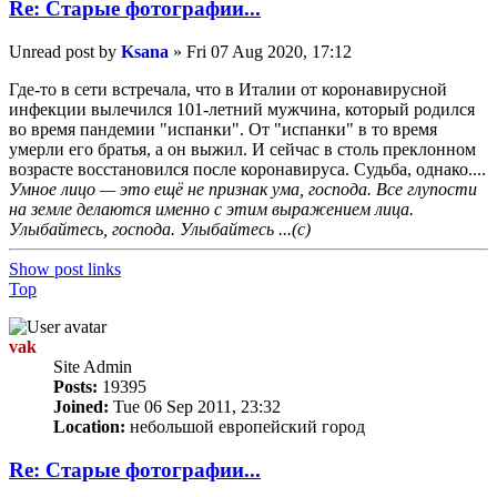
Re: Старые фотографии...
Unread post
by
Ksana
»
Fri 07 Aug 2020, 17:12
Где-то в сети встречала, что в Италии от коронавирусной
инфекции вылечился 101-летний мужчина, который родился
во время пандемии "испанки". От "испанки" в то время
умерли его братья, а он выжил. И сейчас в столь преклонном
возрасте восстановился после коронавируса. Судьба, однако....
Умное лицо — это ещё не признак ума, господа. Все глупости
на земле делаются именно с этим выражением лица.
Улыбайтесь, господа. Улыбайтесь ...(с)
Show post links
Top
vak
Site Admin
Posts:
19395
Joined:
Tue 06 Sep 2011, 23:32
Location:
небольшой европейский город
Re: Старые фотографии...