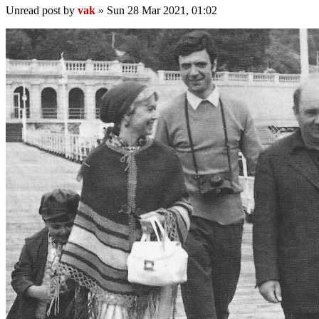
Unread post
by
vak
»
Sun 28 Mar 2021, 01:02