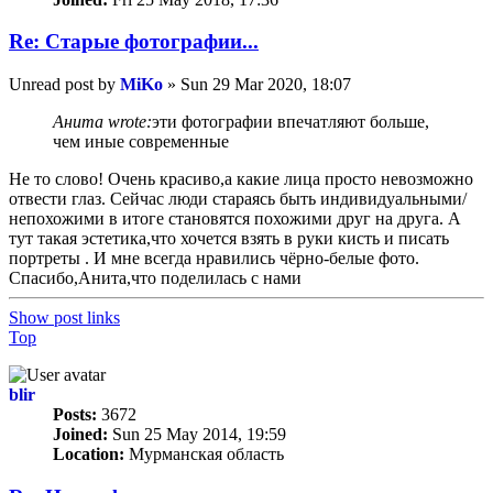
Re: Старые фотографии...
Unread post
by
MiKo
»
Sun 29 Mar 2020, 18:07
Анита wrote:
эти фотографии впечатляют больше,
чем иные современные
Не то слово! Очень красиво,а какие лица просто невозможно
отвести глаз. Сейчас люди стараясь быть индивидуальными/
непохожими в итоге становятся похожими друг на друга. А
тут такая эстетика,что хочется взять в руки кисть и писать
портреты . И мне всегда нравились чёрно-белые фото.
Спасибо,Анита,что поделилась с нами
Show post links
Top
blir
Posts:
3672
Joined:
Sun 25 May 2014, 19:59
Location:
Мурманская область