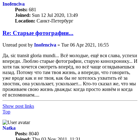
Inofenciva
Posts:
681
Joined:
Sun 12 Jul 2020, 13:49
Location:
Санкт-Петербург
Re: Старые фотографии...
Unread post
by
Inofenciva
»
Tue 06 Apr 2021, 16:55
Да, sic transit gloria mundi... Всё молодые, ещё вся слава, успехи
впереди. Люблю старые фотографии, старую кинохронику... И
хотя так хочется смотреть вперёд, но всё чаще оглядываешься
назад. Потому что там твоя жизнь, а впереди, что говорить,
уже вроде как и не твоя, как бы не хотелось ухватить её за
хвостик, она ускользает, ускользает... Кто-то сказал же, что мы
проживаем свою жизнь дважды: когда просто живём и когда
её вспоминаем....
Show post links
Top
Natka
Posts:
8040
Joined:
Thu 03 Nov 2011, 11:31