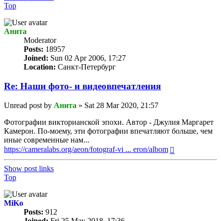
Top
Анита
Мoderator
Posts:
18957
Joined:
Sun 02 Apr 2006, 17:27
Location:
Санкт-Петербург
Re: Наши фото- и видеовпечатления
Unread post
by
Анита
»
Sat 28 Mar 2020, 21:57
Фотографии викторианской эпохи. Автор - Джулия Маргарет
Камерон. По-моему, эти фотографии впечатляют больше, чем
иные современные нам...
https://cameralabs.org/aeon/fotograf-vi ... eron/albom
Show post links
Top
MiKo
Posts:
912
Joined:
Fri 25 May 2018, 17:36