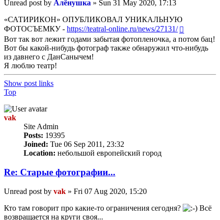
Unread post
by
Алёнушка
»
Sun 31 May 2020, 17:13
«САТИРИКОН» ОПУБЛИКОВАЛ УНИКАЛЬНУЮ
ФОТОСЪЕМКУ -
https://teatral-online.ru/news/27131/
Вот так вот лежит годами забытая фотопленочка, а потом бац!
Вот бы какой-нибудь фотограф также обнаружил что-нибудь
из давнего с ДанСанычем!
Я люблю театр!
Show post links
Top
vak
Site Admin
Posts:
19395
Joined:
Tue 06 Sep 2011, 23:32
Location:
небольшой европейский город
Re: Старые фотографии...
Unread post
by
vak
»
Fri 07 Aug 2020, 15:20
Кто там говорит про какие-то ограничения сегодня?
Всё
возвращается на круги своя...