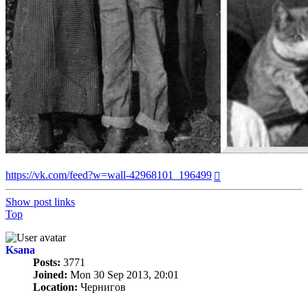
https://vk.com/feed?w=wall-42968101_196499
Show post links
Top
Ksana
Posts:
3771
Joined:
Mon 30 Sep 2013, 20:01
Location:
Чернигов