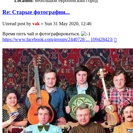
Location:
небольшой европейский город
Re: Старые фотографии...
Unread post
by
vak
»
Sun 31 May 2020, 12:46
Время пить чай и фотографироваться.
https://www.facebook.com/groups/2440728 ... 109428423/