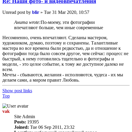
Re: Наши фото- и видеовпечатления
Unread post
by
blir
»
Tue 31 Mar 2020, 10:57
Анита wrote:
По-моему, эти фотографии
впечатляют больше, чем иные современные
Несомненно, очень впечатляют. Сделаны мастером,
художником, думаю, поэтому и сохранены. Талантливые
мастера во все времена были редкостью, да и отношение к
фотографии тогда было совсем другое, чем сейчас: процесс не
быстрый, к нему готовились тщательно и фотографы и
модели, - это целое событие, к тому же доступное далеко не
всем.
Мечты - сбываются, желания - исполняются, чудеса - их мы
делаем сами, а миром правит Любовь.
Show post links
Top
vak
Site Admin
Posts:
19395
Joined:
Tue 06 Sep 2011, 23:32