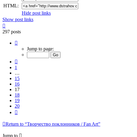
HTML:
Hide post links
Show post links
Top
297 posts
Page
17
Jump to page:
of
20
Previous
1
…
15
16
17
18
19
20
Next
Return to “Творчество поклонников / Fan Art”
Jump to