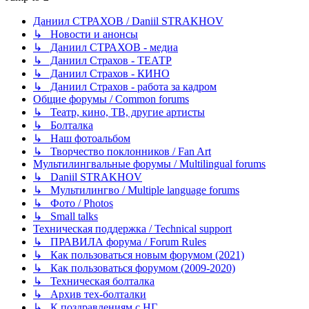
Даниил СТРАХОВ / Daniil STRAKHOV
↳ Новости и анонсы
↳ Даниил СТРАХОВ - медиа
↳ Даниил Страхов - ТЕАТР
↳ Даниил Страхов - КИНО
↳ Даниил Страхов - работа за кадром
Общие форумы / Common forums
↳ Театр, кино, ТВ, другие артисты
↳ Болталка
↳ Наш фотоальбом
↳ Творчество поклонников / Fan Art
Мультилингвальные форумы / Multilingual forums
↳ Daniil STRAKHOV
↳ Мультилингво / Multiple language forums
↳ Фото / Photos
↳ Small talks
Техническая поддержка / Technical support
↳ ПРАВИЛА форума / Forum Rules
↳ Как пользоваться новым форумом (2021)
↳ Как пользоваться форумом (2009-2020)
↳ Техническая болталка
↳ Архив тех-болталки
↳ К поздравлениям с НГ...