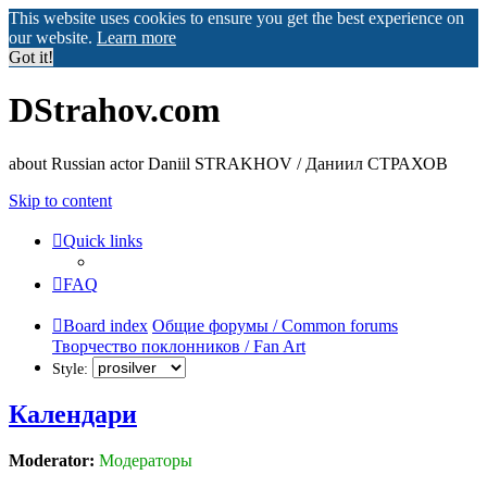
This website uses cookies to ensure you get the best experience on
our website.
Learn more
Got it!
DStrahov.com
about Russian actor Daniil STRAKHOV / Даниил СТРАХОВ
Skip to content
Quick links
FAQ
Board index
Общие форумы / Common forums
Творчество поклонников / Fan Art
Style:
Календари
Moderator:
Модераторы