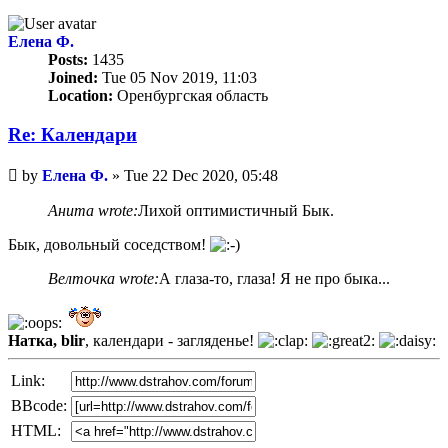
Елена Ф.
Posts:
1435
Joined:
Tue 05 Nov 2019, 11:03
Location:
Оренбургская область
Re: Календари
Unread
by
Елена Ф.
»
Tue 22 Dec 2020, 05:48
post
Анита wrote:
Лихой оптимистичный Бык.
Бык, довольный соседством!
Велточка wrote:
А глаза-то, глаза! Я не про быка...
Натка, blir
, календари - загляденье!
Link:
BBcode:
HTML: