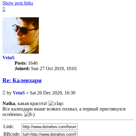
Show post links
Top
VetaS
Posts:
1646
Joined:
Sun 27 Oct 2019, 10:01
Re: Календари
Unread
by
VetaS
»
Sat 26 Dec 2020, 16:30
post
Natka
, какая красота!
Все календари выше всяких похвал, а первый приглянулся
особенно.
Link:
BBcode: