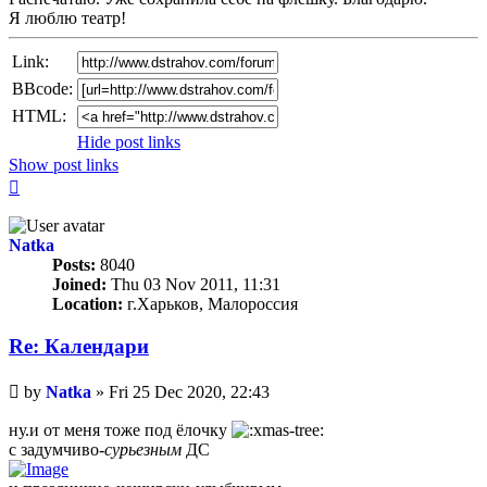
Я люблю театр!
Link:
BBcode:
HTML:
Hide post links
Show post links
Top
Natka
Posts:
8040
Joined:
Thu 03 Nov 2011, 11:31
Location:
г.Харьков, Малороссия
Re: Календари
Unread
by
Natka
»
Fri 25 Dec 2020, 22:43
post
ну.и от меня тоже под ёлочку
с задумчиво-
сурьезным
ДС