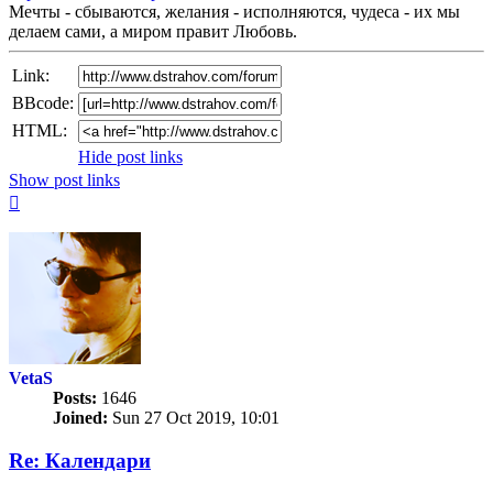
Мечты - сбываются, желания - исполняются, чудеса - их мы
делаем сами, а миром правит Любовь.
Link:
BBcode:
HTML:
Hide post links
Show post links
Top
VetaS
Posts:
1646
Joined:
Sun 27 Oct 2019, 10:01
Re: Календари