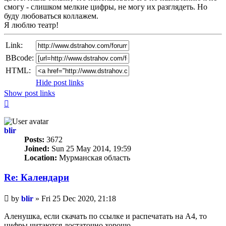
смогу - слишком мелкие цифры, не могу их разглядеть. Но
буду любоваться коллажем.
Я люблю театр!
Link:
BBcode:
HTML:
Hide post links
Show post links
Top
blir
Posts:
3672
Joined:
Sun 25 May 2014, 19:59
Location:
Мурманская область
Re: Календари
Unread
by
blir
»
Fri 25 Dec 2020, 21:18
post
Аленушка, если скачать по ссылке и распечатать на А4, то
цифры читаются достаточно хорошо.