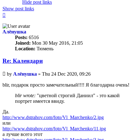
Hide post links
Show post links
Top
Алёнушка
Posts:
6516
Joined:
Mon 30 May 2016, 21:05
Location:
Тюмень
Re: Календари
Unread
by
Алёнушка
»
Thu 24 Dec 2020, 09:26
post
blir, подарок просто замечательный!!!! Я благодарна очень!
blir wrote:
"цветной строгий Даниил" - это какой
портрет имеется ввиду.
Да.
http://www.dstrahov.com/foto/Vl_Marchenko/2.jpg
или
http://www.dstrahov.com/foto/Vl_Marchenko/11.jpg
а лучше всего этот
http://www.dstrahov.com/foto/Vl_Marchenko/3.jpg