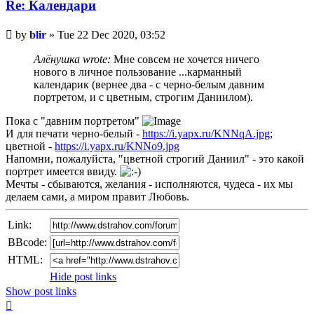
Re: Календари
Unread
by
blir
»
Tue 22 Dec 2020, 03:52
post
Алёнушка wrote:
Мне совсем не хочется ничего
нового в личное пользование ...карманный
календарик (вернее два - с черно-белым давним
портретом, и с цветным, строгим Даниилом).
Пока с "давним портретом"
И для печати черно-белый -
https://i.yapx.ru/KNNqA.jpg
;
цветной -
https://i.yapx.ru/KNNo9.jpg
Напомни, пожалуйста, "цветной строгий Даниил" - это какой
портрет имеется ввиду.
Мечты - сбываются, желания - исполняются, чудеса - их мы
делаем сами, а миром правит Любовь.
Link:
BBcode:
HTML:
Hide post links
Show post links
Top