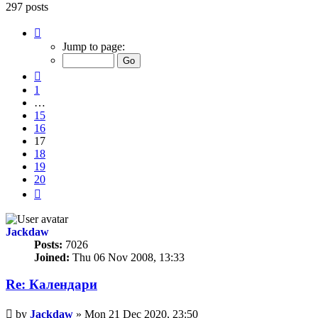
297 posts
Page
17
Jump to page:
of
20
Previous
1
…
15
16
17
18
19
20
Next
Jackdaw
Posts:
7026
Joined:
Thu 06 Nov 2008, 13:33
Re: Календари
Unread
by
Jackdaw
»
Mon 21 Dec 2020, 23:50