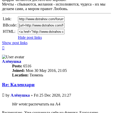
Мечты - сбываются, желания - исполняются, чудеса - их мы
делаем сами, а миром правит Любовь.
Link:
BBcode:
HTML:
Hide post links
Show post links
Top
Алёнушка
Posts:
6516
Joined:
Mon 30 May 2016, 21:05
Location:
Тюмень
Re: Календари
Unread
by
Алёнушка
»
Fri 25 Dec 2020, 21:27
post
blir wrote:
распечатать на А4
Распечатаю. Уже сохранила себе на флешку. Благодарю.