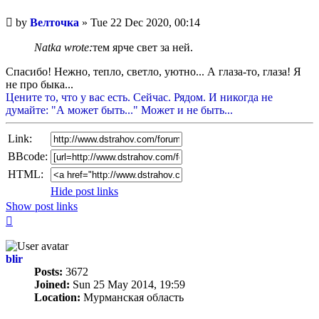
Unread
by
Велточка
»
Tue 22 Dec 2020, 00:14
post
Natka wrote:
тем ярче свет за ней.
Спасибо! Нежно, тепло, светло, уютно... А глаза-то, глаза! Я
не про быка...
Цените то, что у вас есть. Сейчас. Рядом. И никогда не
думайте: "А может быть..." Может и не быть...
Link:
BBcode:
HTML:
Hide post links
Show post links
Top
blir
Posts:
3672
Joined:
Sun 25 May 2014, 19:59
Location:
Мурманская область