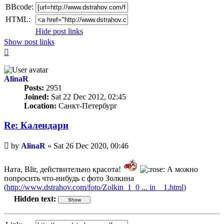
BBcode:
HTML:
Hide post links
Show post links
Top
AlinaR
Posts:
2951
Joined:
Sat 22 Dec 2012, 02:45
Location:
Санкт-Петербург
Re: Календари
Unread
by
AlinaR
»
Sat 26 Dec 2020, 00:46
post
Ната, Blir, действительно красота!
А можно
попросить что-нибудь с фото Золкина
(
http://www.dstrahov.com/foto/Zolkin_1_0 ... in__1.html
)
Hidden text: