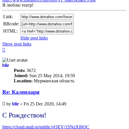
Я люблю театр!
Link:
BBcode:
HTML:
Hide post links
Show post links
Top
blir
Posts:
3672
Joined:
Sun 25 May 2014, 19:59
Location:
Мурманская область
Re: Календари
Unread
by
blir
»
Fri 25 Dec 2020, 14:49
post
С Рождеством!
https://cloud.mail.ru/public/vQEV/1SNzXf6QC