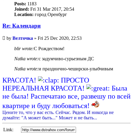
Posts:
1183
Joined:
Fri 31 Mar 2017, 20:54
Location:
город Оренбург
Re: Календари
Unread
by
Велточка
»
Fri 25 Dec 2020, 22:53
post
blir wrote:
С Рождеством!
Natka wrote:
с задумчиво-сурьезным ДС
Natka wrote:
и празднично-чеширски-улыбчивым
КРАСОТА!
ПРОСТО
НЕРЕАЛЬНАЯ КРАСОТА!
Была
не была! Распечатаю все, развешу по всей
квартире и буду любоваться!
Цените то, что у вас есть. Сейчас. Рядом. И никогда не
думайте: "А может быть..." Может и не быть...
Link: