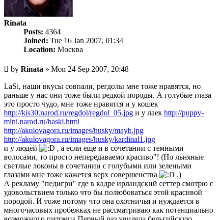
Rinata
Posts:
4364
Joined:
Tue 16 Jan 2007, 01:34
Location:
Москва
Unread
by
Rinata
»
Mon 24 Sep 2007, 20:48
post
LaSi, наши вкусы совпали, регдолы мне тоже нравятся, но
раньше у нас они тоже были редкой породы. А голубые глаза
это просто чудо, мне тоже нравятся и у кошек
http://kis30.narod.ru/regdol/regdol_05.jpg
и у лаек
http://puppy-
mini.narod.ru/haski.html
http://akulovagora.ru/images/husky/mayb.jpg
http://akulovagora.ru/images/husky/kardinal1.jpg
и у людей
, а если еще и в сочетании с темными
волосами, то просто непередаваемо красиво"! (Но льняные
светлые локоны в сочетании с голубыми или зелеными
глазами мне тоже кажется верх совершенства
.)
А рекламу "педигри" где в кадре ирландский сеттер смотрю с
удовольствием только что бы полюбоваться этой красивой
породой. И тоже потому что она охотничья и нуждается в
многочасовых пробежках не рассматриваю как потенциально
возможного питомца.Первый раз увидела бельгийскую