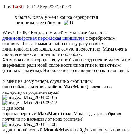
Unread
by
LaSi
»
Sat 22 Sep 2007, 01:09
post
Rinata wrote:
А у меня кошка серебристая
шиншила, я ее обожаю.
Wow! Really? Когда-то у моей мамы тоже был кот -
длинношёрстная персидская шиншилла
с серебристым
отливом. Тогда с мамой выбрали эту расу из всех
длинношёрстных кошек как самую прелестную. Мама очень
любила кошек, а я предпочитаю собак.
Хотя моя семья городская, у нас были всегда некие маленькие
зверёныши ради моей склонности/симпатии к животным
(птички, грызуны). Но более всего я люблю собак и лошадей.
У меня на дому теперь случайно скопились:
одна собака -
колли - кобель Max/Макс
(
получили по
)
наследству от родителей мужа
... Max_2003-05-05
... Max_2003-09-22
и два коты:
короткошёрстый
Max/Макс
(тоже Макс =
для разнообразия
)
получили по наследству от моих родителей
... Max_2003-11-08
и длинношёрстный
Mnouk/Мяук
(найдёныш, он усыновился