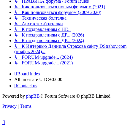
↳ ПРАВИЛА форума / Forum Rules
↳ Как пользоваться новым форумом (2021)
↳ Как пользоваться форумом (2009-2020)
↳ Техническая болталка
↳ Архив тех-болталки
↳ К поздравлениям с НГ...
↳ К поздравлениям с ДР... (2026)
↳ К поздравлениям с ДР... (2024)
↳ К Интервью Даниила Страхова сайту DStrahov.com
(ноябрь 2024)...
↳ FORUM-upgrade... (2024)
↳ FORUM-upgrade... (2021)
Board index
All times are
UTC+03:00
Contact us
Powered by
phpBB
® Forum Software © phpBB Limited
Privacy
|
Terms