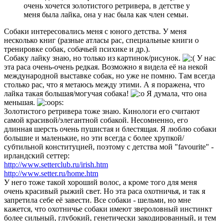
очень хочется золотистого ретривера, в детстве у
меня была лайка, она у нас была как член семьи.
Собаки интересовались меня с юного детства. У меня
несколько книг (разные атласы рас, специальные книги о
тренировке собак, собачьей психике и др.).
Собаку лайку знаю, но только из картинок/рисунок.
У нас
эта раса очень-очень редкая. Возможно я видела её на некой
международной выставке собак, но уже не помню. Там всегда
столько рас, что я метаюсь между этими. А я поражена, что
лайка такая большая/могучая собака!
Я думала, что она
меньшая.
Золотистого ретривера тоже знаю. Кинологи его считают
самой красивой/элегантной собакой. Несомненно, его
длинная шерсть очень пушистая и блестящая. Я люблю собаки
большие и маленькие, но эти всегда с более хрупкой/
субтильной конституцией, поэтому с детства мой "favourite" -
ирландский сеттер:
http://www.setterclub.ru/irish.htm
http://www.setter.ru/home.htm
У него тоже такой хороший волос, а кроме того для меня
очень красивый рыжий свет. Но эта раса охотничья, и так я
запретила себе её завести. Все собаки - шельми, но мне
кажется, что охотничье собаки имеют звероловный инстинкт
более сильный, глубокий, генетически закодированный, и тем