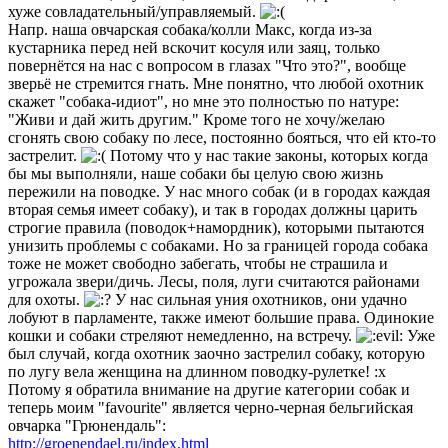
хуже совладательный/управляемый.
Напр. наша овчарская собака/колли Макс, когда из-за
кустарника перед ней вскочит косуля или заяц, только
повернётся на нас с вопросом в глазах "Что это?", вообще
зверьё не стремится гнать. Мне понятно, что любой охотник
скажет "собака-идиот", но мне это полностью по натуре:
"Живи и дай жить другим." Кроме того не хочу/желаю
сгонять свою собаку по лесе, постоянно бояться, что ей кто-то
застрелит.
Потому что у нас такие законы, которых когда
бы мы выполняли, наше собаки бы целую свою жизнь
пережили на поводке. У нас много собак (и в городах каждая
вторая семья имеет собаку), и так в городах должны царить
строгие правила (поводок+намордник), которыми пытаются
унизить проблемы с собаками. Но за границей города собака
тоже не может свободно забегать, чтобы не страшила и
угрожала звери/дичь. Лесы, поля, луги считаются районами
для охоты.
У нас сильная уния охотников, они удачно
лобуют в парламенте, также имеют большие права. Одинокие
кошки и собаки стреляют немедленно, на встречу.
Уже
был случай, когда охотник заочно застрелил собаку, которую
по лугу вела женщина на длинном поводку-рулетке! :x
Потому я обратила внимание на другие категории собак и
теперь моим "favourite" является черно-черная бельгийская
овчарка "Грюнендаль":
http://groenendael.ru/index.html