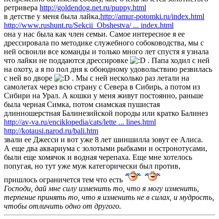
ретривера
http://goldendog.net.ru/puppy.html
в детстве у меня была лайка,
http://amur-potomki.ru/index.html
http://www.rushunt.ru/Sekcii_Obshestva/ ... index.html
она у нас была как член семьи. Самое интересное я ее
дрессировала по методике служебного собоководства, мы с
ней освоили все команды и только много лет спустя я узнала
что лайки не поддаются дрессировке
. Папа ходил с ней
на охоту, а я по пол дня к обоюдному удовольствию резвилась
с ней во дворе
. Мы с ней несколько раз летали на
самолетах через всю страну с Севера в Сибирь, а потом из
Сибири на Урал. А кошки у меня живут постоянно, раньше
была черная Симка, потом сиамская пушистая
длинношерстная Балинезийской породы или кратко Балинез
http://av-va.ru/enciklopedia/cats/lette ... lines.html
http://kotausi.narod.ru/bali.htm
звали ее Джесси и вот уже 8 лет шиншилла зовут ее Алиса.
А еще два аквариума с золотыми рыбками и остронотусами,
были еще хомячок и водная черепаха. Еще мне хотелось
попугая, но тут уже муж категорически был против,
пришлось ограничется тем что есть
Господи, дай мне силу изменить то, что я могу изменить,
терпение принять то, что я изменить не в силах, и мудрость,
чтобы отличить одно от другого.