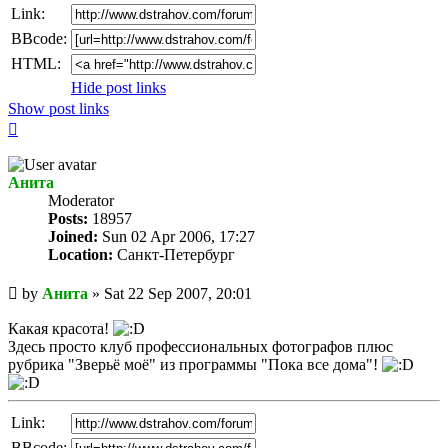
Link:
BBcode:
HTML:
Hide post links
Show post links
Top
Анита
Мoderator
Posts:
18957
Joined:
Sun 02 Apr 2006, 17:27
Location:
Санкт-Петербург
Unread
by
Анита
»
Sat 22 Sep 2007, 20:01
post
Какая красота!
Здесь просто клуб профессиональных фотографов плюс
рубрика "Зверьё моё" из программы "Пока все дома"!
Link:
BBcode: