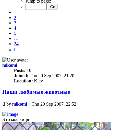
Jump to page:
of
24
1
2
3
4
5
…
24
Next
mikomi
Posts:
10
Joined:
Thu 20 Sep 2007, 21:20
Location:
Kiev
Наши любимые животные
Unread
by
mikomi
»
Thu 20 Sep 2007, 22:52
post
Это моя киця