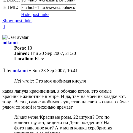
HTML:
Hide post links
Show post links
Top
mikomi
Posts:
10
Joined:
Thu 20 Sep 2007, 21:20
Location:
Kiev
Unread
by
mikomi
»
Sun 23 Sep 2007, 16:41
post
Hel wrote:
Это моя любимая кисуля
какая лапуля красивенная, я обожаю котов, это самые
красивые животные в мире. И да, там на моей выкладке кот,
зовут Васик, самое любимое существо на свете - сидит сейчас
рядом со мной и тихонько дремает.
Rinata wrote:
Красивые розы, 22 штуки? Это по
количеству лет, видимо на День рождения? На
фото наверное кот? А у меня кошка серебристая