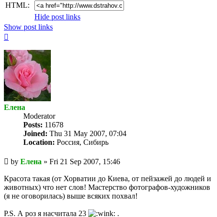
HTML:
Hide post links
Show post links
Top
Елена
Мoderator
Posts:
11678
Joined:
Thu 31 May 2007, 07:04
Location:
Россия, Сибирь
Unread
by
Елена
»
Fri 21 Sep 2007, 15:46
post
Красота такая (от Хорватии до Киева, от пейзажей до людей и
животных) что нет слов! Мастерство фотографов-художников
(я не оговорилась) выше всяких похвал!
P.S. А роз я насчитала 23
.