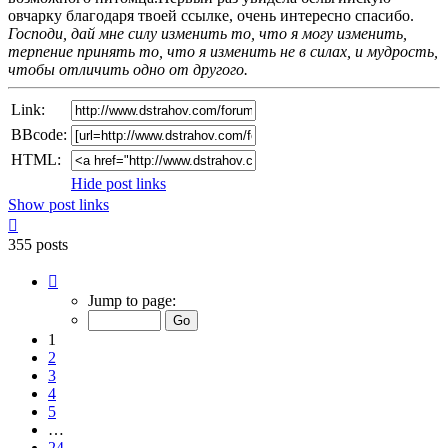
овчарку благодаря твоей ссылке, очень интересно спасибо.
Господи, дай мне силу изменить то, что я могу изменить,
терпение принять то, что я изменить не в силах, и мудрость,
чтобы отличить одно от другого.
Link:
BBcode:
HTML:
Hide post links
Show post links
Top
355 posts
Page
1
Jump to page:
of
24
1
2
3
4
5
…
24