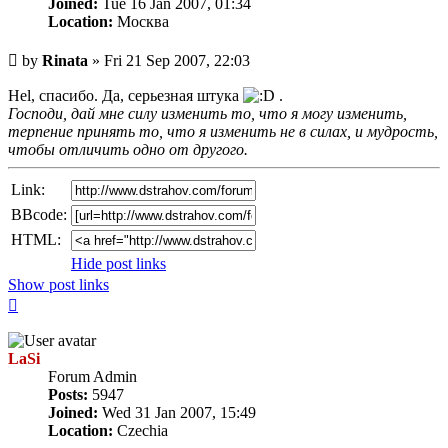
Joined:
Tue 16 Jan 2007, 01:34
Location:
Москва
Unread
by
Rinata
»
Fri 21 Sep 2007, 22:03
post
Hel, спасибо. Да, серьезная штука
.
Господи, дай мне силу изменить то, что я могу изменить,
терпение принять то, что я изменить не в силах, и мудрость,
чтобы отличить одно от другого.
Link:
BBcode:
HTML:
Hide post links
Show post links
Top
LaSi
Forum Admin
Posts:
5947
Joined:
Wed 31 Jan 2007, 15:49
Location:
Czechia