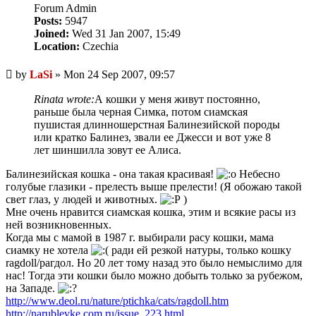
Forum Admin
Posts:
5947
Joined:
Wed 31 Jan 2007, 15:49
Location:
Czechia
Unread
by
LaSi
»
Mon 24 Sep 2007, 09:57
post
Rinata wrote:
А кошки у меня живут постоянно,
раньше была черная Симка, потом сиамская
пушистая длинношерстная Балинезийской породы
или кратко Балинез, звали ее Джесси и вот уже 8
лет шиншилла зовут ее Алиса.
Балинезийская кошка - она такая красивая!
Небесно
голубые глазики - прелесть выше прелести! (Я обожаю такой
свет глаз, у людей и животных.
)
Мне очень нравится сиамская кошка, этим и всякие расы из
ней возникновенных.
Когда мы с мамой в 1987 г. выбирали расу кошки, мама
сиамку не хотела
ради ей резкой натуры, только кошку
ragdoll/рагдол. Но 20 лет тому назад это было немыслимо для
нас! Тогда эти кошки было можно добыть только за рубежом,
на Западе.
http://www.deol.ru/nature/ptichka/cats/ragdoll.htm
http://narublevke.com.ru/issue_223.html