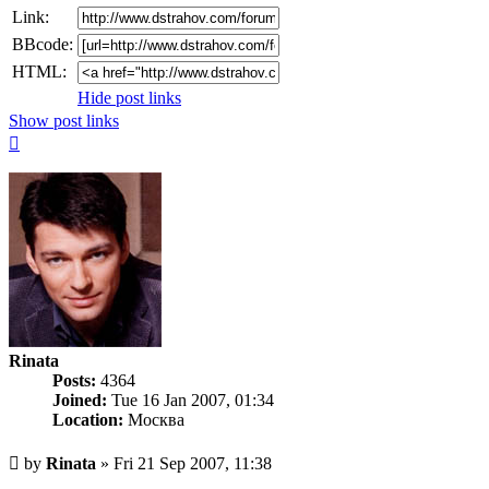
Link:
BBcode:
HTML:
Hide post links
Show post links
Top
Rinata
Posts:
4364
Joined:
Tue 16 Jan 2007, 01:34
Location:
Москва
Unread
by
Rinata
»
Fri 21 Sep 2007, 11:38
post