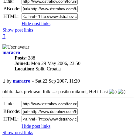
Link:
BBcode:
HTML:
Hide post links
Show post links
Top
maracro
Posts:
288
Joined:
Mon 29 May 2006, 23:50
Location:
Split, Croatia
Unread
by
maracro
»
Sat 22 Sep 2007, 11:20
post
ohhh...kak prekrasni fotki....spasibo mikomi, Hel i Lasi
Link:
BBcode:
HTML:
Hide post links
Show post links