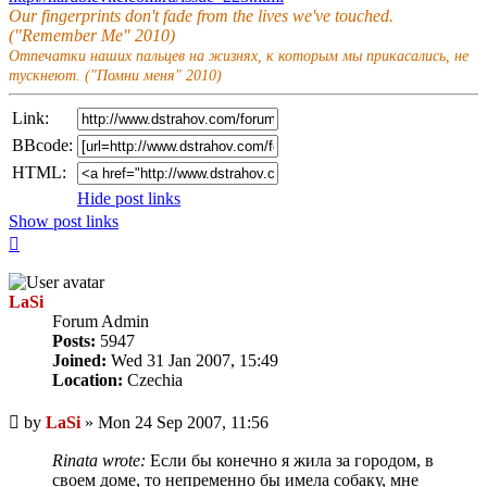
Our fingerprints don't fade from the lives we've touched.
("Remember Me" 2010)
Отпечатки наших пальцев на жизнях, к которым мы прикасались, не
тускнеют. ("Помни меня" 2010)
Link:
BBcode:
HTML:
Hide post links
Show post links
Top
LaSi
Forum Admin
Posts:
5947
Joined:
Wed 31 Jan 2007, 15:49
Location:
Czechia
Unread
by
LaSi
»
Mon 24 Sep 2007, 11:56
post
Rinata wrote:
Если бы конечно я жила за городом, в
своем доме, то непременно бы имела собаку, мне