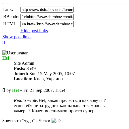
Link:
BBcode:
HTML:
Hide post links
Show post links
Top
Hel
Site Admin
Posts:
3549
Joined:
Sun 15 May 2005, 10:07
Location:
Киев, Украина
Unread
by
Hel
»
Fri 21 Sep 2007, 15:54
post
Rinata wrote:
Hel, какая прелесть, а как зовут? И
если тебя не затруднит как называется модель
камеры? Качество снимков просто супер.
Зовут это "чудо" - Челси