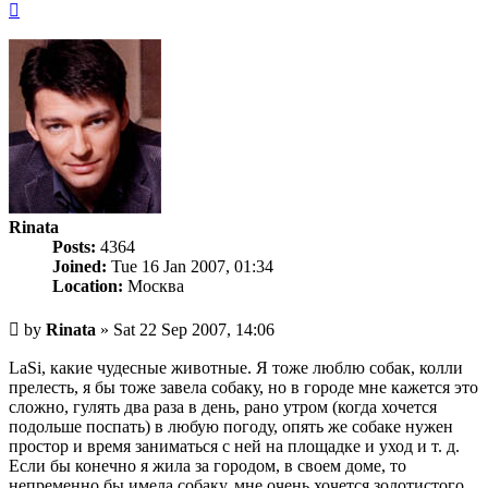
Top
Rinata
Posts:
4364
Joined:
Tue 16 Jan 2007, 01:34
Location:
Москва
Unread
by
Rinata
»
Sat 22 Sep 2007, 14:06
post
LaSi, какие чудесные животные. Я тоже люблю собак, колли
прелесть, я бы тоже завела собаку, но в городе мне кажется это
сложно, гулять два раза в день, рано утром (когда хочется
подольше поспать) в любую погоду, опять же собаке нужен
простор и время заниматься с ней на площадке и уход и т. д.
Если бы конечно я жила за городом, в своем доме, то
непременно бы имела собаку, мне очень хочется золотистого