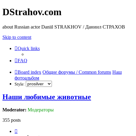
DStrahov.com
about Russian actor Daniil STRAKHOV / Даниил СТРАХОВ
Skip to content
Quick links
FAQ
Board index
Общие форумы / Common forums
Наш
фотоальбом
Style:
Наши любимые животные
Moderator:
Модераторы
355 posts
Page
1