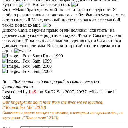
куда-то.
Вот жестокий свет.
Фокс+Макс братья, с мамой их взяли где-то из деревни. Я
люблю рыжие кошки, и так заказала себе тёмного Фокса, маме
остал светлый Макс, который после нескольких лет судьбой
также попал ко мне.
Дикого Сама с мужем прямо были должны "схватить" на
деревенской усадьбе родителей мужа. Фокс и Сам вырастали
совместно. Фокс был ласковый/доверчивый, но Сам остался
диким/недоверчивым. Все равно, третий год не пережил ни
один.
... Fox+Sam+Erna_1999
... Fox+Sam_1999
... Fox+Sam_2000
... Fox+Sam_2000
До г.2003 скены из фотографий, из классического
фотоаппарата.
Last edited by
LaSi
on Sat 22 Sep 2007, 20:37, edited 1 time in
total.
Our fingerprints don't fade from the lives we've touched.
("Remember Me" 2010)
Отпечатки наших пальцев на жизнях, к которым мы прикасались, не
тускнеют. ("Помни меня" 2010)