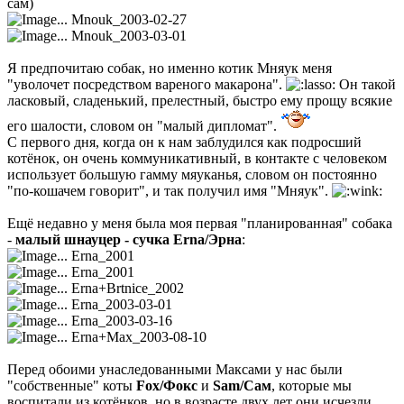
сам)
... Mnouk_2003-02-27
... Mnouk_2003-03-01
Я предпочитаю собак, но именно котик Мняук меня
"уволочет посредством вареного макарона".
Он такой
ласковый, сладенький, прелестный, быстро ему прощу всякие
его шалости, словом он "малый дипломат".
С первого дня, когда он к нам заблудился как подросший
котёнок, он очень коммуникативный, в контакте с человеком
использует большую гамму мяуканья, словом он постоянно
"по-кошачем говорит", и так получил имя "Мняук".
Ещё недавно у меня была моя первая "планированная" собака
-
малый шнауцер - сучка Erna/Эрна
:
... Erna_2001
... Erna_2001
... Erna+Brtnice_2002
... Erna_2003-03-01
... Erna_2003-03-16
... Erna+Max_2003-08-10
Перед обоими унаследованными Максами у нас были
"собственные" коты
Fox/Фокс
и
Sam/Сам
, которые мы
воспитали из котёнков, но в возрасте двух лет они исчезли