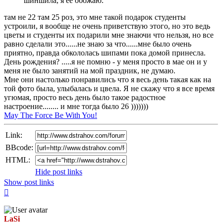
шиншила, я ее обожаю.
там не 22 там 25 роз, это мне такой подарок студенты
устроили, я вообще не очень приветствую этого, но это ведь
цветы и студенты их подарили мне знаючи что нельзя, но все
равно сделали это......не знаю за что......мне было очень
приятно, правда обкололась шипами пока домой принесла.
День рождения? .....я не помню - у меня просто в мае он и у
меня не было занятий на мой праздник, не думаю.
Мне они настолько понравились что я весь день такая как на
той фото была, улыбалась и цвела. Я не скажу что я все время
угюмая, просто весь день было такое радостное
настроение........ и мне тогда было 26 )))))))
May The Force Be With You!
Link:
BBcode:
HTML:
Hide post links
Show post links
Top
LaSi