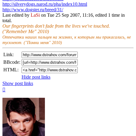
http://silverydogs.narod.ru/pha/index10.html
http://www.dogster.ru/breed/31/
Last edited by
LaSi
on Tue 25 Sep 2007, 11:16, edited 1 time in
total.
Our fingerprints don't fade from the lives we've touched.
("Remember Me" 2010)
Отпечатки наших пальцев на жизнях, к которым мы прикасались, не
тускнеют. ("Помни меня" 2010)
Link:
BBcode:
HTML:
Hide post links
Show post links
Top