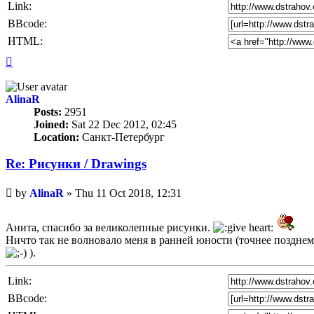
Link:
BBcode:
HTML:
Top
AlinaR
Posts:
2951
Joined:
Sat 22 Dec 2012, 02:45
Location:
Санкт-Петербург
Re: Рисунки / Drawings
Unread
by
AlinaR
»
Thu 11 Oct 2018, 12:31
post
Анита, спасибо за великолепные рисунки.
Ничто так не волновало меня в ранней юности (точнее поздне
).
Link:
BBcode: