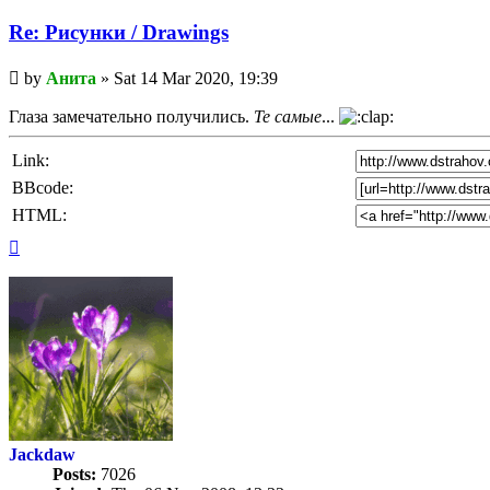
Re: Рисунки / Drawings
Unread
by
Анита
»
Sat 14 Mar 2020, 19:39
post
Глаза замечательно получились.
Те самые
...
Link:
BBcode:
HTML:
Top
Jackdaw
Posts:
7026