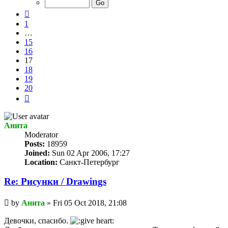
20
Previous
1
…
15
16
17
18
19
20
Next
Анита
Мoderator
Posts:
18959
Joined:
Sun 02 Apr 2006, 17:27
Location:
Санкт-Петербург
Re: Рисунки / Drawings
Unread
by
Анита
»
Fri 05 Oct 2018, 21:08
post
Девочки, спасибо.