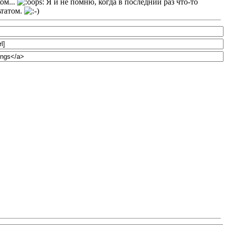
ом...
Я и не помню, когда в последний раз что-то
ьтатом.