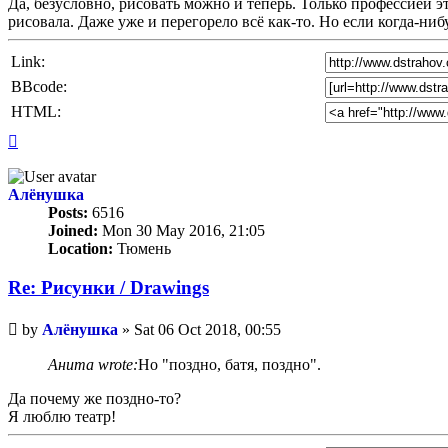
Да, безусловно, рисовать можно и теперь. Только профессией эт
рисовала. Даже уже и перегорело всё как-то. Но если когда-ниб
Link:
BBcode:
HTML:
Top
Алёнушка
Posts:
6516
Joined:
Mon 30 May 2016, 21:05
Location:
Тюмень
Re: Рисунки / Drawings
Unread
by
Алёнушка
»
Sat 06 Oct 2018, 00:55
post
Анита wrote:
Но "поздно, батя, поздно".
Да почему же поздно-то?
Я люблю театр!