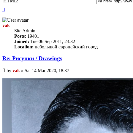
HTML:
Top
vak
Site Admin
Posts:
19401
Joined:
Tue 06 Sep 2011, 23:32
Location:
небольшой европейский город
Re: Рисунки / Drawings
Unread
by
vak
»
Sat 14 Mar 2020, 18:37
post