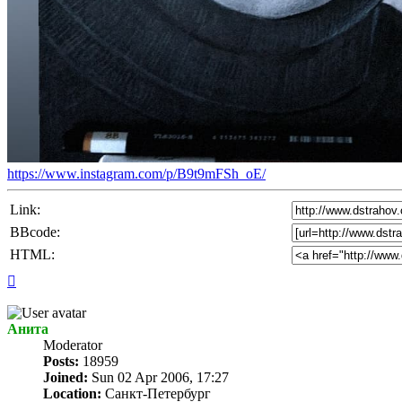
https://www.instagram.com/p/B9t9mFSh_oE/
Link:
BBcode:
HTML:
Top
Анита
Мoderator
Posts:
18959
Joined:
Sun 02 Apr 2006, 17:27
Location:
Санкт-Петербург