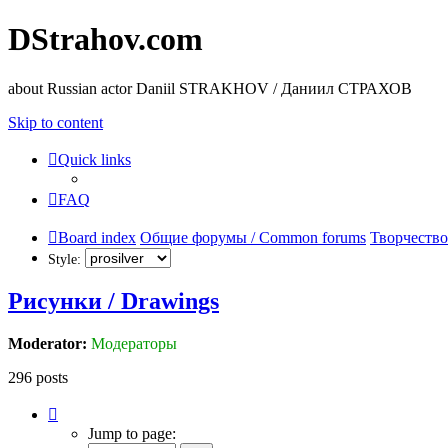
DStrahov.com
about Russian actor Daniil STRAKHOV / Даниил СТРАХОВ
Skip to content
Quick links
FAQ
Board index
Общие форумы / Common forums
Творчество
Style:
Рисунки / Drawings
Moderator:
Модераторы
296 posts
Page
17
Jump to page:
of