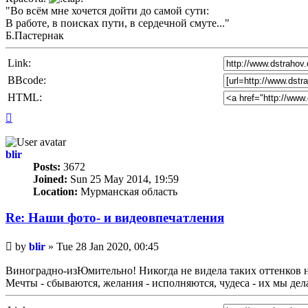
"Во всём мне хочется дойти до самой сути:
В работе, в поисках пути, в сердечной смуте..."
Б.Пастернак
Link:
BBcode:
HTML:
Top
blir
Posts:
3672
Joined:
Sun 25 May 2014, 19:59
Location:
Мурманская область
Re: Наши фото- и видеовпечатления
Unread
by
blir
»
Tue 28 Jan 2020, 00:45
post
Виноградно-изЮмительно! Никогда не видела таких оттенков 
Мечты - сбываются, желания - исполняются, чудеса - их мы де