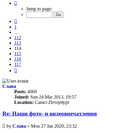
Page
114
Jump to page:
of
117
Previous
1
…
112
113
114
115
116
117
Next
Слава
Posts:
4069
Joined:
Sun 24 Mar 2013, 19:57
Location:
Санкт-Петербург
Re: Наши фото- и видеовпечатления
Unread
by
Слава
»
Mon 27 Jan 2020, 23:32
post