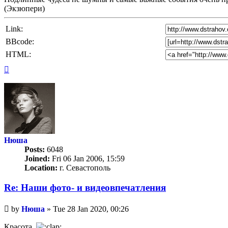
(Экзюпери)
Link:
BBcode:
HTML:
Top
Нюша
Posts:
6048
Joined:
Fri 06 Jan 2006, 15:59
Location:
г. Севастополь
Re: Наши фото- и видеовпечатления
Unread
by
Нюша
»
Tue 28 Jan 2020, 00:26
post
Красота.