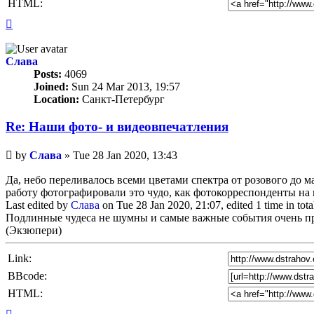
HTML:
Top
Слава
Posts:
4069
Joined:
Sun 24 Mar 2013, 19:57
Location:
Санкт-Петербург
Re: Наши фото- и видеовпечатления
Unread
by
Слава
»
Tue 28 Jan 2020, 13:43
post
Да, небо переливалось всеми цветами спектра от розового до м
работу фотографировали это чудо, как фотокорреспонденты на
Last edited by
Слава
on Tue 28 Jan 2020, 21:07, edited 1 time in tota
Подлинные чудеса не шумны и самые важные события очень п
(Экзюпери)
Link:
BBcode:
HTML:
Top