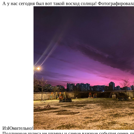
А у нас сегодня был вот такой восход солнца! Фотографировал
ИзЮмительно!
Подлинные чудеса не шумны и самые важные события очень п