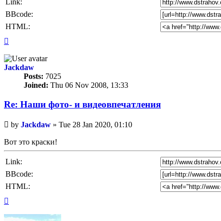
Link:
BBcode:
HTML:
Top
Jackdaw
Posts:
7025
Joined:
Thu 06 Nov 2008, 13:33
Re: Наши фото- и видеовпечатления
Unread
by
Jackdaw
»
Tue 28 Jan 2020, 01:10
post
Вот это краски!
Link:
BBcode:
HTML:
Top