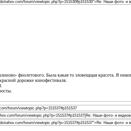
алиново- фиолетового. Была какая то зловещщая красота. Я нико
 красной дорожке кинофестиваля.
l.
росты.