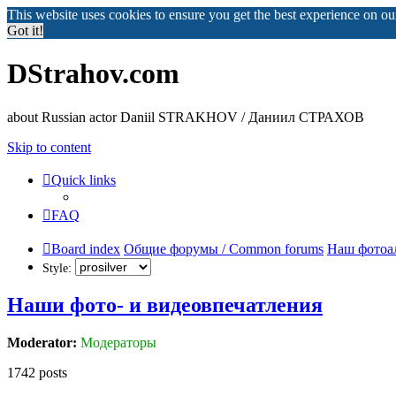
This website uses cookies to ensure you get the best experience on o
Got it!
DStrahov.com
about Russian actor Daniil STRAKHOV / Даниил СТРАХОВ
Skip to content
Quick links
FAQ
Board index
Общие форумы / Common forums
Наш фотоа
Style:
Наши фото- и видеовпечатления
Moderator:
Модераторы
1742 posts