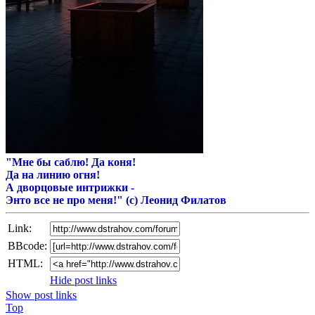
"Мне бы саблю! Да коня!
Да на линию огня!
А дворцовые интрижки -
Энто все не про меня!" (c) Леонид Филатов
Link:
BBcode:
HTML:
Hide post links
Show post links
Top