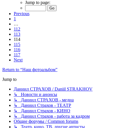
Jump to page:
Previous
1
…
112
113
114
115
116
117
Next
Return to “Наш фотоальбом”
Jump to
Даниил СТРАХОВ / Daniil STRAKHOV
↳ Новости и анонсы
↳ Даниил СТРАХОВ - медиа
↳ Даниил Страхов - ТЕАТР
↳ Даниил Страхов - КИНО
↳ Даниил Страхов - работа за кадром
Общие форумы / Common forums
↳ Театр, кино, ТВ, другие артисты