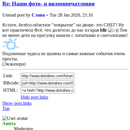
Re: Наши фото- и видеовпечатления
Unread post
by
Слава
»
Tue 28 Jan 2020, 21:16
Кстати, белёсо-облезлое "покрытие" на дворе- это СНЕГ! Ну
вот практичеси Фсё, что долетело до нас из края
blir
Тем
не менее дети на прогулку вышли с лопатками и снеголепами!
Подлинные чудеса не шумны и самые важные события очень
просты.
(Экзюпери)
Link:
BBcode:
HTML:
Hide post links
Show post links
Top
Анита
Мoderator