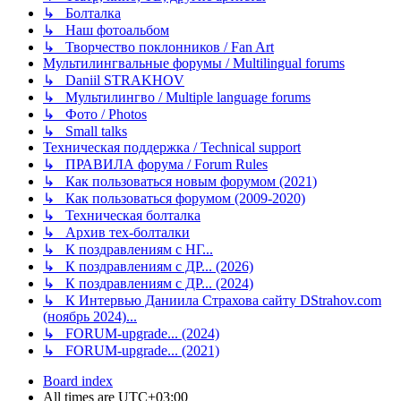
↳ Болталка
↳ Наш фотоальбом
↳ Творчество поклонников / Fan Art
Мультилингвальные форумы / Multilingual forums
↳ Daniil STRAKHOV
↳ Мультилингво / Multiple language forums
↳ Фото / Photos
↳ Small talks
Техническая поддержка / Technical support
↳ ПРАВИЛА форума / Forum Rules
↳ Как пользоваться новым форумом (2021)
↳ Как пользоваться форумом (2009-2020)
↳ Техническая болталка
↳ Архив тех-болталки
↳ К поздравлениям с НГ...
↳ К поздравлениям с ДР... (2026)
↳ К поздравлениям с ДР... (2024)
↳ К Интервью Даниила Страхова сайту DStrahov.com
(ноябрь 2024)...
↳ FORUM-upgrade... (2024)
↳ FORUM-upgrade... (2021)
Board index
All times are
UTC+03:00