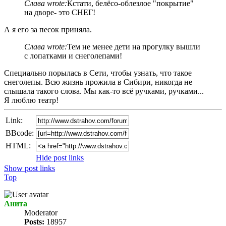
Слава wrote:
Кстати, белёсо-облезлое "покрытие"
на дворе- это СНЕГ!
А я его за песок приняла.
Слава wrote:
Тем не менее дети на прогулку вышли
с лопатками и снеголепами!
Специально порылась в Сети, чтобы узнать, что такое
снеголепы. Всю жизнь прожила в Сибири, никогда не
слышала такого слова. Мы как-то всё ручками, ручками...
Я люблю театр!
Link:
BBcode:
HTML:
Hide post links
Show post links
Top
Анита
Мoderator
Posts:
18957