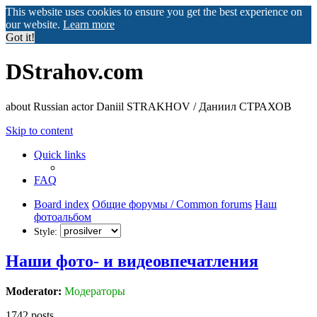
This website uses cookies to ensure you get the best experience on
our website.
Learn more
Got it!
DStrahov.com
about Russian actor Daniil STRAKHOV / Даниил СТРАХОВ
Skip to content
Quick links
FAQ
Board index
Общие форумы / Common forums
Наш
фотоальбом
Style:
Наши фото- и видеовпечатления
Moderator:
Модераторы
1742 posts