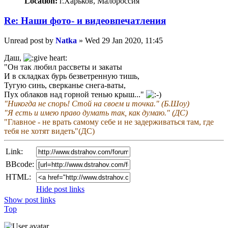
Location:
г.Харьков, Малороссия
Re: Наши фото- и видеовпечатления
Unread post
by
Natka
»
Wed 29 Jan 2020, 11:45
Даш,
"Он так любил рассветы и закаты
И в складках бурь безветренную тишь,
Тугую синь, сверканье снега-ваты,
Пух облаков над горной тенью крыш..."
"Никогда не спорь! Стой на своем и точка." (Б.Шоу)
"Я есть и имею право думать так, как думаю." (ДС)
"Главное - не врать самому себе и не задерживаться там, где
тебя не хотят видеть"(ДС)
Link:
BBcode:
HTML:
Hide post links
Show post links
Top