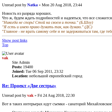
Unread post
by
Natka
»
Mon 20 Aug 2018, 23:44
Новость из разряда хороших.
Что ж, будем ждать подробностей и надеяться, что все сложитс
"Никогда не спорь! Стой на своем и точка." (Б.Шоу)
"Я есть и имею право думать так, как думаю." (ДС)
"Главное - не врать самому себе и не задерживаться там, где те
Show post links
Top
vak
Site Admin
Posts:
19400
Joined:
Tue 06 Sep 2011, 23:32
Location:
небольшой европейский город
Re: Проект «Две сестры»
Unread post
by
vak
»
Fri 24 Aug 2018, 22:30
Вот в таких интерьерах идут съемки - санаторий Михайловско