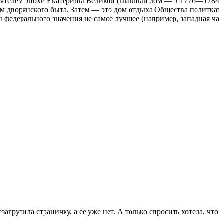
ятелем эпохи Екатерины Великой (главный дом — в 1776—1784
ем дворянского быта. Затем — это дом отдыха Общества политк
федерального значения не самое лучшее (например, западная час
езагрузила страничку, а ее уже нет. А только спросить хотела, ч