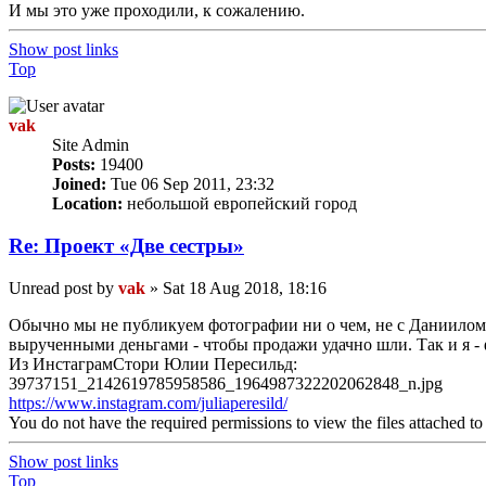
И мы это уже проходили, к сожалению.
Show post links
Top
vak
Site Admin
Posts:
19400
Joined:
Tue 06 Sep 2011, 23:32
Location:
небольшой европейский город
Re: Проект «Две сестры»
Unread post
by
vak
»
Sat 18 Aug 2018, 18:16
Обычно мы не публикуем фотографии ни о чем, не с Даниилом. 
вырученными деньгами - чтобы продажи удачно шли. Так и я - ф
Из ИнстаграмСтори Юлии Пересильд:
39737151_2142619785958586_1964987322202062848_n.jpg
https://www.instagram.com/juliaperesild/
You do not have the required permissions to view the files attached to 
Show post links
Top