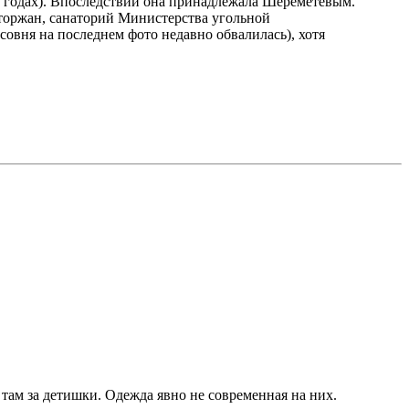
 годах). Впоследствии она принадлежала Шереметевым.
аторжан, санаторий Министерства угольной
овня на последнем фото недавно обвалилась), хотя
то там за детишки. Одежда явно не современная на них.