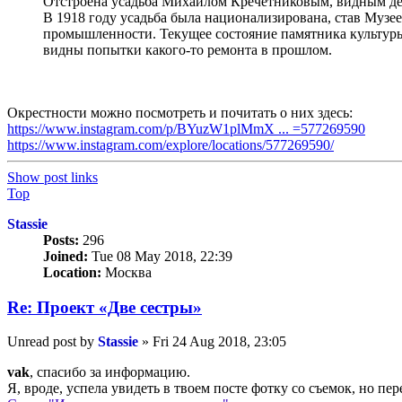
Отстроена усадьба Михаилом Кречетниковым, видным де
В 1918 году усадьба была национализирована, став Музе
промышленности. Текущее состояние памятника культуры 
видны попытки какого-то ремонта в прошлом.
Окрестности можно посмотреть и почитать о них здесь:
https://www.instagram.com/p/BYuzW1plMmX ... =577269590
https://www.instagram.com/explore/locations/577269590/
Show post links
Top
Stassie
Posts:
296
Joined:
Tue 08 May 2018, 22:39
Location:
Москва
Re: Проект «Две сестры»
Unread post
by
Stassie
»
Fri 24 Aug 2018, 23:05
vak
, спасибо за информацию.
Я, вроде, успела увидеть в твоем посте фотку со съемок, но пер