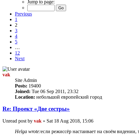
Jump to page:
Previous
1
2
3
4
5
…
12
Next
vak
Site Admin
Posts:
19400
Joined:
Tue 06 Sep 2011, 23:32
Location:
небольшой европейский город
Re: Проект «Две сестры»
Unread post
by
vak
»
Sat 18 Aug 2018, 15:06
Helga wrote:
если режиссёр настаивает на своём видении, 