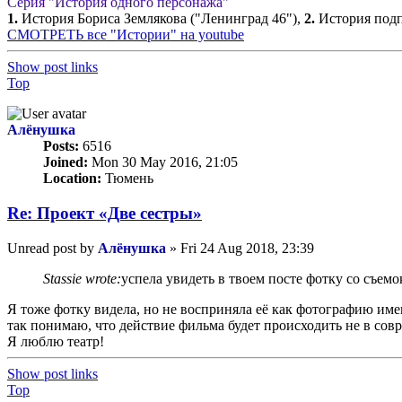
Серия "История одного персонажа"
1.
История Бориса Землякова ("Ленинград 46"),
2.
История подп
СМОТРЕТЬ все "Истории" на youtube
Show post links
Top
Алёнушка
Posts:
6516
Joined:
Mon 30 May 2016, 21:05
Location:
Тюмень
Re: Проект «Две сестры»
Unread post
by
Алёнушка
»
Fri 24 Aug 2018, 23:39
Stassie wrote:
успела увидеть в твоем посте фотку со съемо
Я тоже фотку видела, но не восприняла её как фотографию име
так понимаю, что действие фильма будет происходить не в сов
Я люблю театр!
Show post links
Top