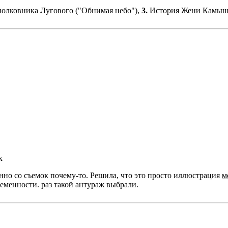
олковника Лугового ("Обнимая небо"),
3.
История Жени Камыши
к
нно со съемок почему-то. Решила, что это просто иллюстрация
м
ременности. раз такой антураж выбрали.