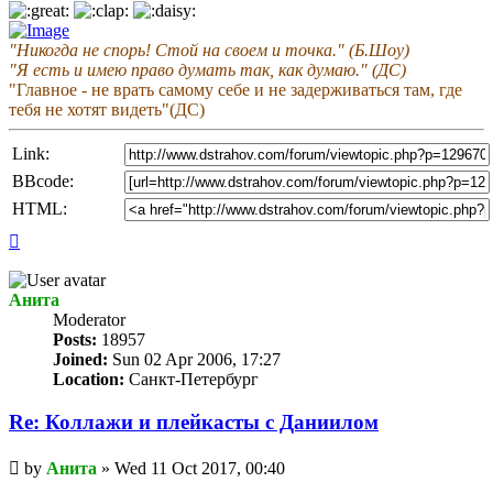
"Никогда не спорь! Стой на своем и точка." (Б.Шоу)
"Я есть и имею право думать так, как думаю." (ДС)
"Главное - не врать самому себе и не задерживаться там, где
тебя не хотят видеть"(ДС)
Link:
BBcode:
HTML:
Top
Анита
Мoderator
Posts:
18957
Joined:
Sun 02 Apr 2006, 17:27
Location:
Санкт-Петербург
Re: Коллажи и плейкасты с Даниилом
Unread
by
Анита
»
Wed 11 Oct 2017, 00:40
post