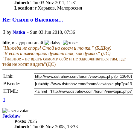
Joined:
Thu 03 Nov 2011, 11:31
Location:
г.Харьков, Малороссия
Re: Стихи о Высоком...
Unread
by
Natka
»
Sun 03 Jun 2018, 07:36
post
blir
, выздоравливай
"Никогда не спорь! Стой на своем и точка." (Б.Шоу)
"Я есть и имею право думать так, как думаю." (ДС)
"Главное - не врать самому себе и не задерживаться там, где
тебя не хотят видеть"(ДС)
Link:
BBcode:
HTML:
Top
Jackdaw
Posts:
7025
Joined:
Thu 06 Nov 2008, 13:33