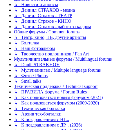
↳ Новости и анонсы
↳ Даниил СТРАХОВ - медиа
↳ Даниил Страхов - ТЕАТР
↳ Даниил Страхов - КИНО
↳ Даниил Страхов - работа за кадром
Общие форумы / Common forums
↳ Театр, кино, ТВ, другие артисты
↳ Болталка
↳ Наш фотоальбом
↳ Творчество поклонников / Fan Art
Мультилингвальные форумы / Multilingual forums
↳ Daniil STRAKHOV
↳ Мультилингво / Multiple language forums
↳ Фото / Photos
↳ Small talks
Техническая поддержка / Technical support
↳ ПРАВИЛА форума / Forum Rules
↳ Как пользоваться новым форумом (2021)
↳ Как пользоваться форумом (2009-2020)
↳ Техническая болталка
↳ Архив тех-болталки
↳ К поздравлениям с НГ...
↳ К поздравлениям с ДР... (2026)