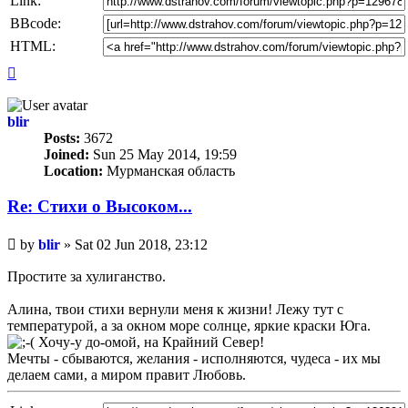
Link:
BBcode:
HTML:
Top
blir
Posts:
3672
Joined:
Sun 25 May 2014, 19:59
Location:
Мурманская область
Re: Стихи о Высоком...
Unread
by
blir
»
Sat 02 Jun 2018, 23:12
post
Простите за хулиганство.
Алина, твои стихи вернули меня к жизни! Лежу тут с
температурой, а за окном море солнце, яркие краски Юга.
Хочу-у до-омой, на Крайний Север!
Мечты - сбываются, желания - исполняются, чудеса - их мы
делаем сами, а миром правит Любовь.