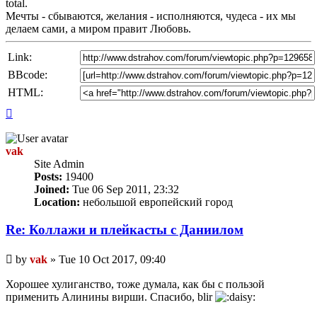
total.
Мечты - сбываются, желания - исполняются, чудеса - их мы
делаем сами, а миром правит Любовь.
Link:
BBcode:
HTML:
Top
vak
Site Admin
Posts:
19400
Joined:
Tue 06 Sep 2011, 23:32
Location:
небольшой европейский город
Re: Коллажи и плейкасты с Даниилом
Unread
by
vak
»
Tue 10 Oct 2017, 09:40
post
Хорошее хулиганство, тоже думала, как бы с пользой
применить Алинины вирши. Спасибо, blir