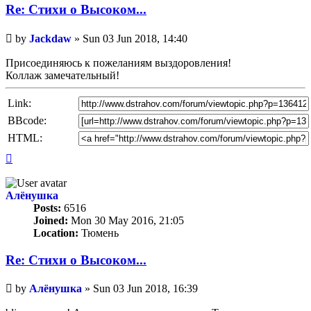
Re: Стихи о Высоком...
Unread
by
Jackdaw
»
Sun 03 Jun 2018, 14:40
post
Присоединяюсь к пожеланиям выздоровления!
Коллаж замечательный!
Link:
BBcode:
HTML:
Top
Алёнушка
Posts:
6516
Joined:
Mon 30 May 2016, 21:05
Location:
Тюмень
Re: Стихи о Высоком...
Unread
by
Алёнушка
»
Sun 03 Jun 2018, 16:39
post