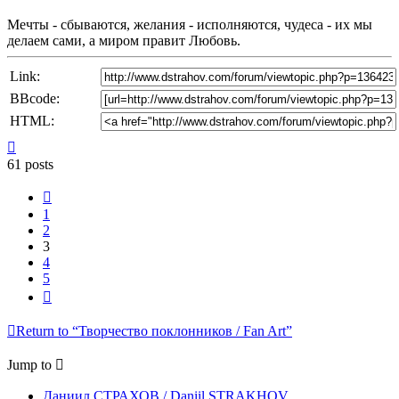
Мечты - сбываются, желания - исполняются, чудеса - их мы
делаем сами, а миром правит Любовь.
Link:
BBcode:
HTML:
Top
61 posts
Previous
1
2
3
4
5
Next
Return to “Творчество поклонников / Fan Art”
Jump to
Даниил СТРАХОВ / Daniil STRAKHOV