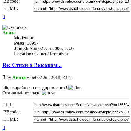
BBcode:
HTML:
Top
Анита
Мoderator
Posts:
18957
Joined:
Sun 02 Apr 2006, 17:27
Location:
Санкт-Петербург
Re: Стихи о Высоком...
Unread
by
Анита
»
Sat 02 Jun 2018, 23:41
post
blir, скорейшего выздоровления!
Отличный коллаж!
Link:
BBcode:
HTML:
Top