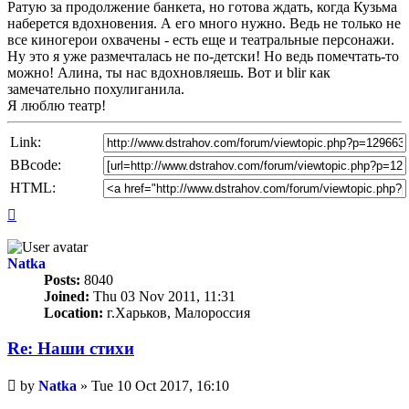
Ратую за продолжение банкета, но готова ждать, когда Кузьма
наберется вдохновения. А его много нужно. Ведь не только не
все киногерои охвачены - есть еще и театральные персонажи.
Ну это я уже размечталась не по-детски! Но ведь помечтать-то
можно! Алина, ты нас вдохновляешь. Вот и blir как
замечательно похулиганила.
Я люблю театр!
Link:
BBcode:
HTML:
Top
Natka
Posts:
8040
Joined:
Thu 03 Nov 2011, 11:31
Location:
г.Харьков, Малороссия
Re: Наши стихи
Unread
by
Natka
»
Tue 10 Oct 2017, 16:10
post