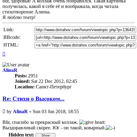
blir, здоровья! А коллаж очень понравился. Такая картинка
получилась, какой я себе её и воображала, когда читала
стихотворение Алины.
Я люблю театр!
Link:
BBcode:
HTML:
Top
AlinaR
Posts:
2951
Joined:
Sat 22 Dec 2012, 02:45
Location:
Санкт-Петербург
Re: Стихи о Высоком...
Unread
by
AlinaR
»
Sun 03 Jun 2018, 18:55
post
Blir, спасибо за прекрасный коллаж.
Выздоравливай скорее. Юг - он такой, коварный.
Hidden text: