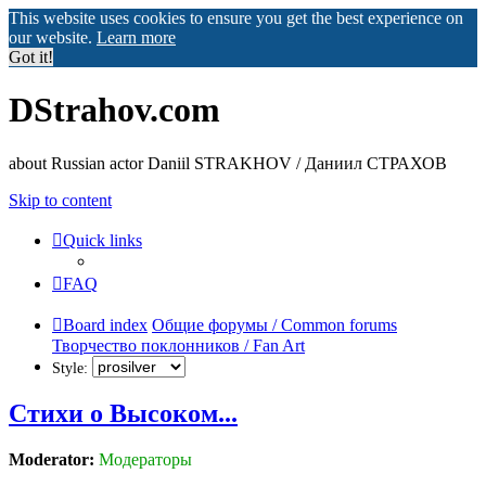
This website uses cookies to ensure you get the best experience on
our website.
Learn more
Got it!
DStrahov.com
about Russian actor Daniil STRAKHOV / Даниил СТРАХОВ
Skip to content
Quick links
FAQ
Board index
Общие форумы / Common forums
Творчество поклонников / Fan Art
Style:
Стихи о Высоком...
Moderator:
Модераторы