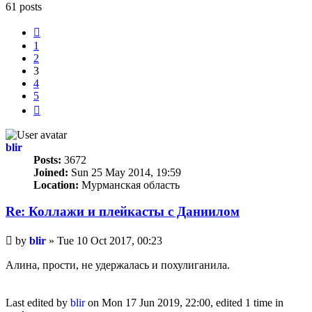
61 posts
Previous
1
2
3
4
5
Next
blir
Posts:
3672
Joined:
Sun 25 May 2014, 19:59
Location:
Мурманская область
Re: Коллажи и плейкасты с Даниилом
Unread
by
blir
»
Tue 10 Oct 2017, 00:23
post
Алина, прости, не удержалась и похулиганила.
Last edited by
blir
on Mon 17 Jun 2019, 22:00, edited 1 time in