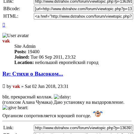
Link:
BBcode:
HTML:
Top
vak
Site Admin
Posts:
19400
Joined:
Tue 06 Sep 2011, 23:32
Location:
небольшой европейский город
Re: Стихи о Высоком...
Unread
by
vak
»
Sat 02 Jun 2018, 23:31
post
blir, прекрасный коллаж.
(голосом Алана Чумака) Даю установку на выздоровление.
Организм сопротивляется хорошей погоде.
Link: