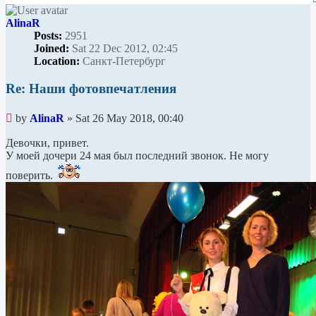
AlinaR
Posts:
2951
Joined:
Sat 22 Dec 2012, 02:45
Location:
Санкт-Петербург
Re: Наши фотовпечатления
Unread
by
AlinaR
»
Sat 26 May 2018, 00:40
post
Девочки, привет.
У моей дочери 24 мая был последний звонок. Не могу
поверить.