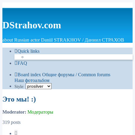
DStrahov.com
about Russian actor Daniil STRAKHOV / Даниил СТРАХОВ
Quick links
FAQ
Board index
Общие форумы / Common forums
Наш фотоальбом
Style:
Это мы! :)
Moderator:
Модераторы
319 posts
Page