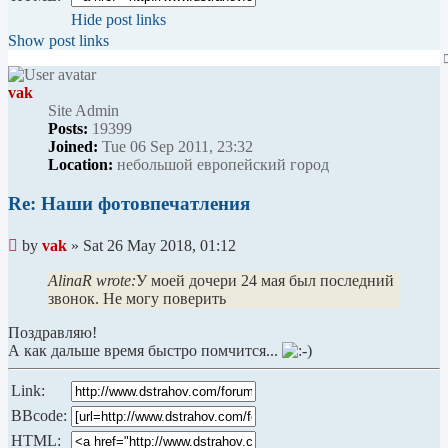
Hide post links
Show post links
vak
Site Admin
Posts:
19399
Joined:
Tue 06 Sep 2011, 23:32
Location:
небольшой европейский город
Re: Наши фотовпечатления
Unread
by
vak
»
Sat 26 May 2018, 01:12
post
AlinaR wrote:
У моей дочери 24 мая был последний
звонок. Не могу поверить
Поздравляю!
А как дальше время быстро помчится...
Link:
BBcode:
HTML: