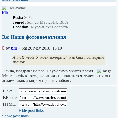
blir
Posts:
3672
Joined:
Sun 25 May 2014, 19:59
Location:
Мурманская область
Re: Наши фотовпечатления
Unread
by
blir
»
Sat 26 May 2018, 13:10
post
AlinaR wrote:
У моей дочери 24 мая был последний
звонок.
Алина, поздравляю вас! Неумолимо мчится время...
Мечты - сбываются, желания - исполняются, чудеса - их мы
делаем сами, а миром правит Любовь.
Link:
BBcode:
HTML:
Hide post links
Show post links