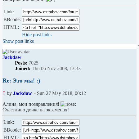
Link:
BBcode:
HTML:
Hide post links
Show post links
Jackdaw
Posts:
7025
Joined:
Thu 06 Nov 2008, 13:33
Re: Это мы! :)
Unread
by
Jackdaw
»
Sun 27 May 2018, 00:12
post
Алина, мои поздравления!
Счастливо дочке на экзаменах!
Link:
BBcode:
HTML: