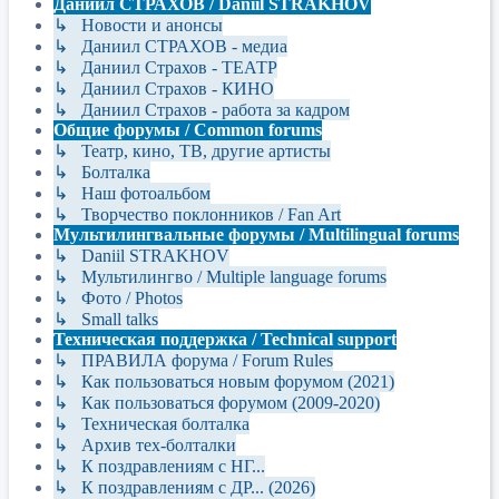
Даниил СТРАХОВ / Daniil STRAKHOV
↳ Новости и анонсы
↳ Даниил СТРАХОВ - медиа
↳ Даниил Страхов - ТЕАТР
↳ Даниил Страхов - КИНО
↳ Даниил Страхов - работа за кадром
Общие форумы / Common forums
↳ Театр, кино, ТВ, другие артисты
↳ Болталка
↳ Наш фотоальбом
↳ Творчество поклонников / Fan Art
Мультилингвальные форумы / Multilingual forums
↳ Daniil STRAKHOV
↳ Мультилингво / Multiple language forums
↳ Фото / Photos
↳ Small talks
Техническая поддержка / Technical support
↳ ПРАВИЛА форума / Forum Rules
↳ Как пользоваться новым форумом (2021)
↳ Как пользоваться форумом (2009-2020)
↳ Техническая болталка
↳ Архив тех-болталки
↳ К поздравлениям с НГ...
↳ К поздравлениям с ДР... (2026)