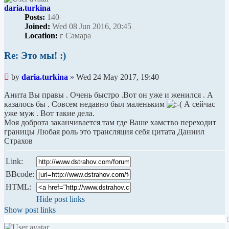
daria.turkina
Posts:
140
Joined:
Wed 08 Jun 2016, 20:45
Location:
г Самара
Re: Это мы! :)
Unread
by
daria.turkina
»
Wed 24 May 2017, 19:40
post
Анита Вы правы . Очень быстро .Вот он уже и женился . А
казалось бы . Совсем недавно был маленьким
А сейчас
уже муж . Вот такие дела.
Моя доброта заканчивается там где Ваше хамство переходит
границы Любая роль это трансляция себя цитата Даниил
Страхов
Link:
BBcode:
HTML:
Hide post links
Show post links