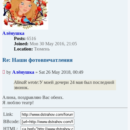
Алёнушка
Posts:
6516
Joined:
Mon 30 May 2016, 21:05
Location:
Тюмень
Re: Наши фотовпечатления
Unread
by
Алёнушка
»
Sat 26 May 2018, 00:49
post
AlinaR wrote:
У моей дочери 24 мая был последний
звонок.
Алина, поздравляю Вас обеих.
Я люблю театр!
Link:
BBcode:
HTML: