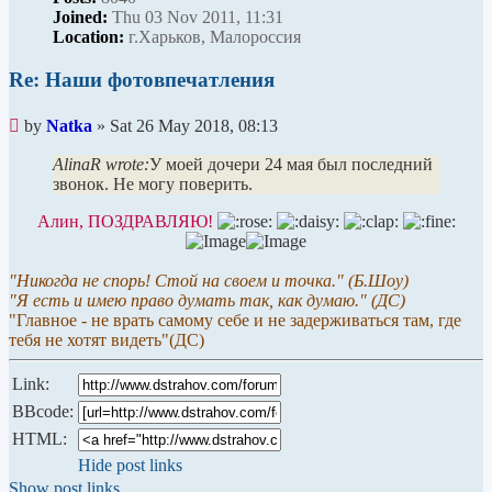
Joined:
Thu 03 Nov 2011, 11:31
Location:
г.Харьков, Малороссия
Re: Наши фотовпечатления
Unread
by
Natka
»
Sat 26 May 2018, 08:13
post
AlinaR wrote:
У моей дочери 24 мая был последний
звонок. Не могу поверить.
Алин, ПОЗДРАВЛЯЮ!
"Никогда не спорь! Стой на своем и точка." (Б.Шоу)
"Я есть и имею право думать так, как думаю." (ДС)
"Главное - не врать самому себе и не задерживаться там, где
тебя не хотят видеть"(ДС)
Link:
BBcode:
HTML:
Hide post links
Show post links