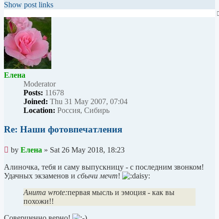
Show post links
Елена
Мoderator
Posts:
11678
Joined:
Thu 31 May 2007, 07:04
Location:
Россия, Сибирь
Re: Наши фотовпечатления
Unread
by
Елена
»
Sat 26 May 2018, 18:23
post
Алиночка, тебя и саму выпускницу - с последним звонком!
Удачных экзаменов и
сбычи мечт
!
Анита wrote:
первая мысль и эмоция - как вы
похожи!!
Совершенно верно!