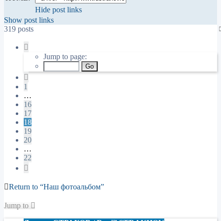
Hide post links
Show post links
319 posts
Page
18
Jump to page:
of
22
Previous
1
…
16
17
18
19
20
…
22
Next
Return to “Наш фотоальбом”
Jump to