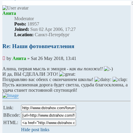
Анита
Мoderator
Posts:
18957
Joined:
Sun 02 Apr 2006, 17:27
Location:
Санкт-Петербург
Re: Наши фотовпечатления
Unread
by
Анита
»
Sat 26 May 2018, 13:41
post
Алина, первая мысль и эмоция -
как вы похожи!!
И да, ВЫ СДЕЛАЛИ ЭТО!
Поздравляю вас обеих с окончанием школы!
Пусть жизненная дорога будет светла, судьба благосклонна, а
удача станет постоянной спутницей!
Link:
BBcode:
HTML:
Hide post links