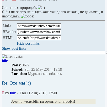
post
Слияние с природой.
Я бы ни за что не выдержала так долго лежать, не двигаясь, и
наблюдать.
Link:
BBcode:
HTML:
Hide post links
Show post links
blir
Posts:
3672
Joined:
Sun 25 May 2014, 19:59
Location:
Мурманская область
Re: Это мы! :)
Unread
by
blir
»
Thu 11 Aug 2016, 17:40
post
Анита wrote:
blir, ты орнитолог-профи!