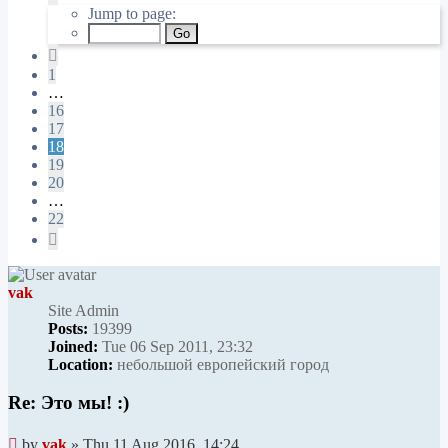
18
Jump to page:
of
22
Previous
1
…
16
17
18
19
20
…
22
Next
vak
Site Admin
Posts:
19399
Joined:
Tue 06 Sep 2011, 23:32
Location:
небольшой европейский город
Re: Это мы! :)
Unread
by
vak
»
Thu 11 Aug 2016, 14:24