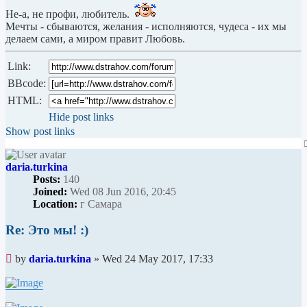
Не-а, не профи, любитель.
Мечты - сбываются, желания - исполняются, чудеса - их мы
делаем сами, а миром правит Любовь.
Link:
BBcode:
HTML:
Hide post links
Show post links
daria.turkina
Posts:
140
Joined:
Wed 08 Jun 2016, 20:45
Location:
г Самара
Re: Это мы! :)
Unread
by
daria.turkina
»
Wed 24 May 2017, 17:33
post