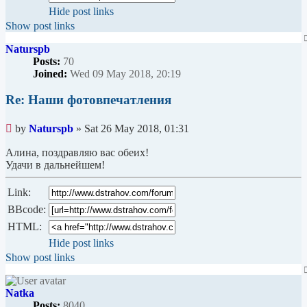
Hide post links
Show post links
Naturspb
Posts:
70
Joined:
Wed 09 May 2018, 20:19
Re: Наши фотовпечатления
Unread
by
Naturspb
»
Sat 26 May 2018, 01:31
post
Алина, поздравляю вас обеих!
Удачи в дальнейшем!
Link:
BBcode:
HTML:
Hide post links
Show post links
Natka
Posts:
8040