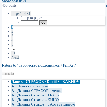
Show post links
458 posts
To
Page
1
of
31
Jump to page:
1
2
3
4
5
…
31
Next
Return to “Творчество поклонников / Fan Art”
Jump to
Даниил СТРАХОВ / Daniil STRAKHOV
↳ Новости и анонсы
↳ Даниил СТРАХОВ - медиа
↳ Даниил Страхов - ТЕАТР
↳ Даниил Страхов - КИНО
↳ Даниил Страхов - работа за кадром