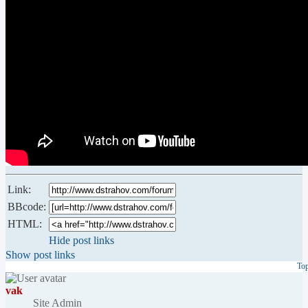
Link:
BBcode:
HTML:
Hide post links
Show post links
To
vak
Site Admin