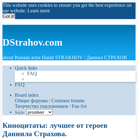
This website uses cookies to ensure you get the best experience on
our website.
Learn more
Got it!
DStrahov.com
about Russian actor Daniil STRAKHOV / Даниил СТРАХОВ
Quick links
FAQ
FAQ
Board index
Общие форумы / Common forums
Творчество поклонников / Fan Art
Style:
Киноцитаты: лучшее от героев
Даниила Страхова.