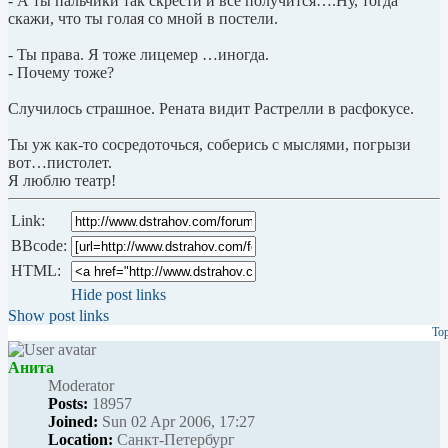
- А ты пальчики так скрести и всё получится….Ну, тогда
скажи, что ты голая со мной в постели.
- Ты права. Я тоже лицемер …иногда.
- Почему тоже?
Случилось страшное. Рената видит Растрелли в расфокусе.
Ты уж как-то сосредоточься, соберись с мыслями, погрызи
вот…пистолет.
Я люблю театр!
Link:
BBcode:
HTML:
Hide post links
Show post links
To
Анита
Мoderator
Posts:
18957
Joined:
Sun 02 Apr 2006, 17:27
Location:
Санкт-Петербург