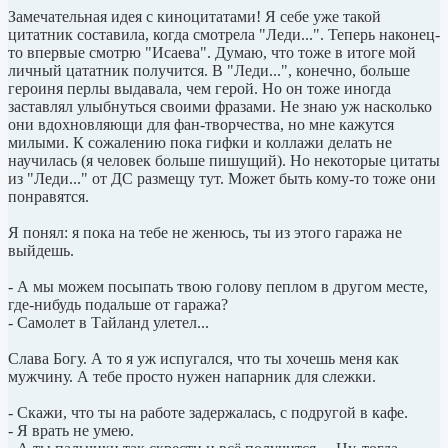
Замечательная идея с киноцитатами! Я себе уже такой
цитатник составила, когда смотрела "Леди...". Теперь наконец-
то впервые смотрю "Исаева". Думаю, что тоже в итоге мой
личный цататник получится. В "Леди...", конечно, больше
героиня перлы выдавала, чем герой. Но он тоже иногда
заставлял улыбнуться своими фразами. Не знаю уж насколько
они вдохновляющи для фан-творчества, но мне кажутся
милыми. К сожалению пока гифки и коллажи делать не
научилась (я человек больше пишущий). Но некоторые цитаты
из "Леди..." от ДС размещу тут. Может быть кому-то тоже они
понравятся.
Я понял: я пока на тебе не женюсь, ты из этого гаража не
выйдешь.
- А мы можем посыпать твою голову пеплом в другом месте,
где-нибудь подальше от гаража?
- Самолет в Тайланд улетел...
Слава Богу. А то я уж испугался, что ты хочешь меня как
мужчину. А тебе просто нужен напарник для слежки.
- Скажи, что ты на работе задержалась, с подругой в кафе.
- Я врать не умею.