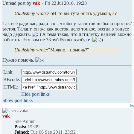
Unread post
by
vak
»
Fri 22 Jul 2016, 19:28
Uuuhshiny wrote:
чоЙ-то вы тута опять удумали, а?
Так всё ради вас, ради вас - чтобы у талантов не было простоя/
застоя. Талант, он же как восток, дело тонкое, всегда в тонусе
надо держать.
А тема такая, что пятилетку над ней можно
работать. Это вам не 33
зуб
буквы в азбуке.
Uuuhshiny wrote:
"Можно... помочь?"
Нужно помочь.
Link:
BBcode:
HTML:
Hide post links
Show post links
To
vak
Site Admin
Posts:
19399
Joined:
Tue 06 Sep 2011, 23:32