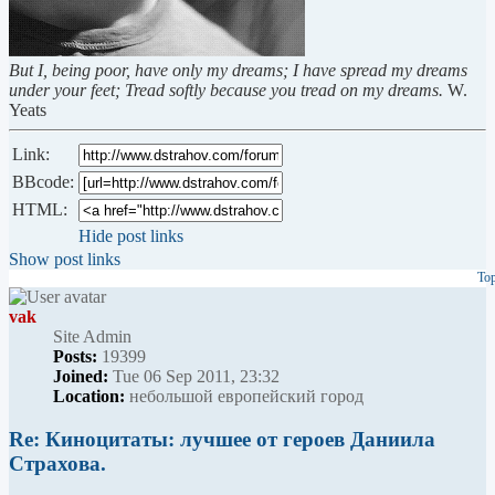
But I, being poor, have only my dreams; I have spread my dreams
under your feet; Tread softly because you tread on my dreams.
W.
Yeats
Link:
BBcode:
HTML:
Hide post links
Show post links
To
vak
Site Admin
Posts:
19399
Joined:
Tue 06 Sep 2011, 23:32
Location:
небольшой европейский город
Re: Киноцитаты: лучшее от героев Даниила
Страхова.