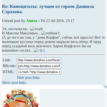
Re: Киноцитаты: лучшее от героев Даниила
Страхова.
Unread post
by
Анита
»
Fri 22 Jul 2016, 23:17
Эх, ностальгия...
И Максим Максимыч...
(А до чего же там, у "дома Корфов", сейчас всё заросло! Вот те
маленькие кустики перед домом закрыли весь обзор. И пруд
перед усадьбой весь зазеленел. Барон Корф всех бы на
конюшню сослал...
)
Link:
BBcode:
HTML:
Hide post links
Show post links
To