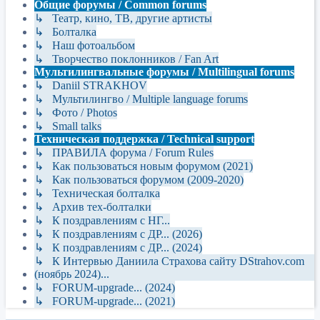
Общие форумы / Common forums
↳ Театр, кино, ТВ, другие артисты
↳ Болталка
↳ Наш фотоальбом
↳ Творчество поклонников / Fan Art
Мультилингвальные форумы / Multilingual forums
↳ Daniil STRAKHOV
↳ Мультилингво / Multiple language forums
↳ Фото / Photos
↳ Small talks
Техническая поддержка / Technical support
↳ ПРАВИЛА форума / Forum Rules
↳ Как пользоваться новым форумом (2021)
↳ Как пользоваться форумом (2009-2020)
↳ Техническая болталка
↳ Архив тех-болталки
↳ К поздравлениям с НГ...
↳ К поздравлениям с ДР... (2026)
↳ К поздравлениям с ДР... (2024)
↳ К Интервью Даниила Страхова сайту DStrahov.com
(ноябрь 2024)...
↳ FORUM-upgrade... (2024)
↳ FORUM-upgrade... (2021)