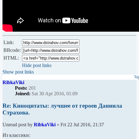
Link:
BBcode:
HTML:
Hide post links
Show post links
To
RibkaViki
Posts:
201
Joined:
Sat 30 Apr 2016, 01:09
Re: Киноцитаты: лучшее от героев Даниила
Страхова.
Unread post
by
RibkaViki
»
Fri 22 Jul 2016, 21:37
Из классики: