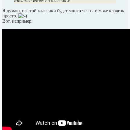
RibkaViki wrote:
Из классики:
Я думаю, из этой классики будет много чего - там же кладезь
просто.
Вот, например: