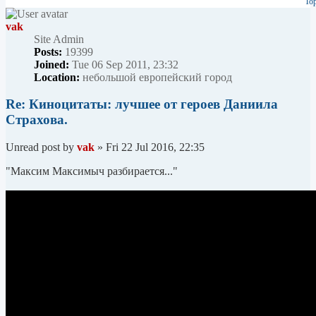
To
vak
Site Admin
Posts:
19399
Joined:
Tue 06 Sep 2011, 23:32
Location:
небольшой европейский город
Re: Киноцитаты: лучшее от героев Даниила
Страхова.
Unread post
by
vak
»
Fri 22 Jul 2016, 22:35
"Максим Максимыч разбирается..."