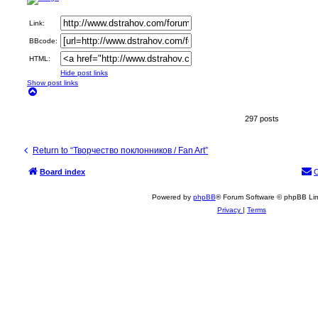
e
a
Link:
d
p
BBcode:
o
s
HTML:
t
Hide post links
Show post links
T
o
p
297 posts
Return to “Творчество поклонников / Fan Art”
Board index
C
Powered by
phpBB
® Forum Software © phpBB Lim
Privacy
|
Terms