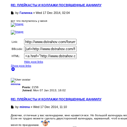
RE: ПЛЕЙКАСТЫ И КОЛЛАЖИ ПОСВЯЩЕННЫЕ ДАНИИЛУ
U
by
Галинка
»
Wed 17 Dec 2014, 02:04
n
r
вот что получилось у меня
e
a
d
p
o
Link:
s
t
BBcode:
HTML:
Hide post links
Show post links
T
o
p
mirena
Posts:
2156
Joined:
Mon 07 Jan 2013, 16:02
RE: ПЛЕЙКАСТЫ И КОЛЛАЖИ ПОСВЯЩЕННЫЕ ДАНИИЛУ
U
by
mirena
»
Wed 17 Dec 2014, 11:10
n
r
Девочки, отличные у вас календарики, мне нравится все. Но большой календарь мои
Если не трудно можете сделать двухсторонний календарь, карманный, чтоб в кош
e
a
меня по праздникам.
d