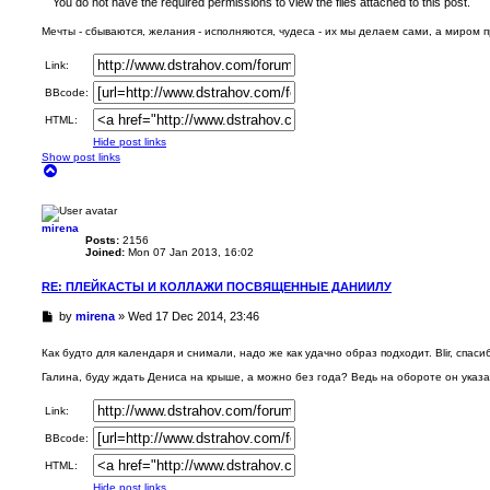
You do not have the required permissions to view the files attached to this post.
p
o
Мечты - сбываются, желания - исполняются, чудеса - их мы делаем сами, а миром 
s
t
Link:
BBcode:
HTML:
Hide post links
Show post links
T
o
p
mirena
Posts:
2156
Joined:
Mon 07 Jan 2013, 16:02
RE: ПЛЕЙКАСТЫ И КОЛЛАЖИ ПОСВЯЩЕННЫЕ ДАНИИЛУ
U
by
mirena
»
Wed 17 Dec 2014, 23:46
n
r
Как будто для календаря и снимали, надо же как удачно образ подходит. Blir, спаси
e
a
Галина, буду ждать Дениса на крыше, а можно без года? Ведь на обороте он указа
d
p
Link:
o
s
BBcode:
t
HTML:
Hide post links