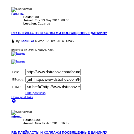
o
p
Галинка
Posts:
280
Joined:
Tue 13 May 2014, 08:58
Location:
Саратов
RE: ПЛЕЙКАСТЫ И КОЛЛАЖИ ПОСВЯЩЕННЫЕ ДАНИИЛУ
U
by
Галинка
»
Wed 17 Dec 2014, 13:45
n
r
конечно не очень получилось
e
a
d
p
o
Link:
s
t
BBcode:
HTML:
Hide post links
Show post links
T
o
p
mirena
Posts:
2156
Joined:
Mon 07 Jan 2013, 16:02
RE: ПЛЕЙКАСТЫ И КОЛЛАЖИ ПОСВЯЩЕННЫЕ ДАНИИЛУ