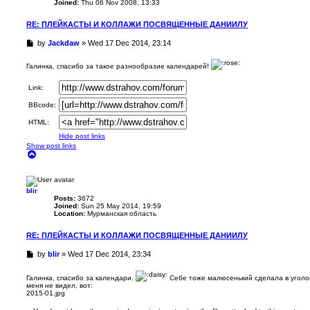
Joined:
Thu 06 Nov 2008, 13:33
RE: ПЛЕЙКАСТЫ И КОЛЛАЖИ ПОСВЯЩЕННЫЕ ДАНИИЛУ
U
by
Jackdaw
»
Wed 17 Dec 2014, 23:14
n
r
Галинка, спасибо за такое разнообразие календарей!
e
a
Link:
d
p
BBcode:
o
s
HTML:
t
Hide post links
Show post links
T
o
p
blir
Posts:
3672
Joined:
Sun 25 May 2014, 19:59
Location:
Мурманская область
RE: ПЛЕЙКАСТЫ И КОЛЛАЖИ ПОСВЯЩЕННЫЕ ДАНИИЛУ
U
by
blir
»
Wed 17 Dec 2014, 23:34
n
r
Галинка, спасибо за календари.
Себе тоже малюсенький сделала в уголок
e
меня не видел, вот:
a
2015-01.jpg
d