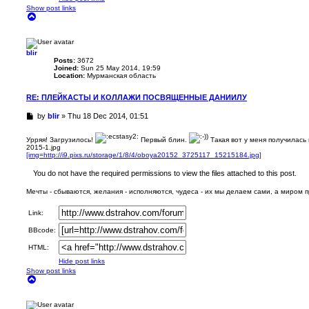
Show post links
T
o
p
blir
Posts:
3672
Joined:
Sun 25 May 2014, 19:59
Location:
Мурманская область
RE: ПЛЕЙКАСТЫ И КОЛЛАЖИ ПОСВЯЩЕННЫЕ ДАНИИЛУ
U
by
blir
»
Thu 18 Dec 2014, 01:51
n
r
Урряя! Загрузилось!
Первый блин.
Такая вот у меня получилась 
e
2015-1.jpg
a
[img=http://i9.pixs.ru/storage/1/8/4/oboya20152_3725117_15215184.jpg]
d
You do not have the required permissions to view the files attached to this post.
p
o
Мечты - сбываются, желания - исполняются, чудеса - их мы делаем сами, а миром 
s
t
Link:
BBcode:
HTML:
Hide post links
Show post links
T
o
p