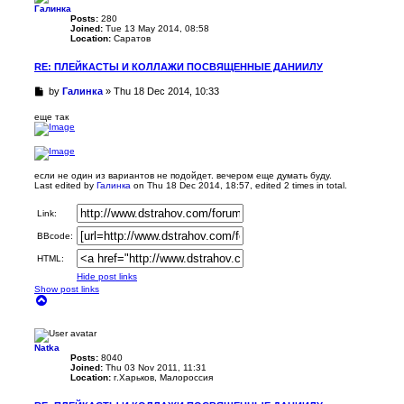
Галинка
Posts:
280
Joined:
Tue 13 May 2014, 08:58
Location:
Саратов
RE: ПЛЕЙКАСТЫ И КОЛЛАЖИ ПОСВЯЩЕННЫЕ ДАНИИЛУ
U
by
Галинка
»
Thu 18 Dec 2014, 10:33
n
r
еще так
e
a
d
p
если не один из вариантов не подойдет. вечером еще думать буду.
o
Last edited by
Галинка
on Thu 18 Dec 2014, 18:57, edited 2 times in total.
s
t
Link:
BBcode:
HTML:
Hide post links
Show post links
T
o
p
Natka
Posts:
8040
Joined:
Thu 03 Nov 2011, 11:31
Location:
г.Харьков, Малороссия