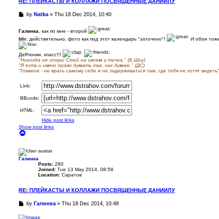
RE: ПЛЕЙКАСТЫ И КОЛЛАЖИ ПОСВЯЩЕННЫЕ ДАНИИЛУ
U
by
Natka
»
Thu 18 Dec 2014, 10:40
n
r
Галинка
, как по мне - второй
e
blir
, действительно, фото как под этот календарь "заточено"!
И обои тоже
a
d
Деffчонки, класс!!!
p
"Никогда не спорь! Стой на своем и точка." (Б.Шоу)
o
"Я есть и имею право думать так, как думаю." (ДС)
s
"Главное - не врать самому себе и не задерживаться там, где тебя не хотят видеть
t
Link:
BBcode:
HTML:
Hide post links
Show post links
T
o
p
Галинка
Posts:
280
Joined:
Tue 13 May 2014, 08:58
Location:
Саратов
RE: ПЛЕЙКАСТЫ И КОЛЛАЖИ ПОСВЯЩЕННЫЕ ДАНИИЛУ
U
by
Галинка
»
Thu 18 Dec 2014, 10:48
n
r