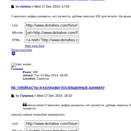
U
by
mirena
»
Wed 17 Dec 2014, 17:43
n
r
У меня все цифры размыты, нет резкости, добавь пикселы 300 для печати. На кры
e
a
Link:
d
p
BBcode:
o
s
HTML:
t
Hide post links
Show post links
T
o
p
Галинка
Posts:
280
Joined:
Tue 13 May 2014, 08:58
Location:
Саратов
RE: ПЛЕЙКАСТЫ И КОЛЛАЖИ ПОСВЯЩЕННЫЕ ДАНИИЛУ
U
by
Галинка
»
Wed 17 Dec 2014, 18:10
n
r
mirena wrote:
У меня все цифры размыты, нет резкости, добавь пикселы 3
e
нравится
a
хорошо завтра попробую переделать
d
p
Link:
o
s
BBcode: