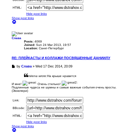
t
HTML:
Hide post links
Show post links
T
o
p
Слава
Posts:
4069
Joined:
Sun 24 Mar 2013, 19:57
Location:
Санкт-Петербург
RE: ПЛЕЙКАСТЫ И КОЛЛАЖИ ПОСВЯЩЕННЫЕ ДАНИИЛУ
U
by
Слава
»
Wed 17 Dec 2014, 20:09
n
r
mirena wrote:
На крыше нравится
e
a
И мне!
Очень стильно!
d
Подлинные чудеса не шумны и самые важные события очень просты.
(Экзюпери)
p
o
s
Link:
t
BBcode:
HTML:
Hide post links
Show post links
T
o
p