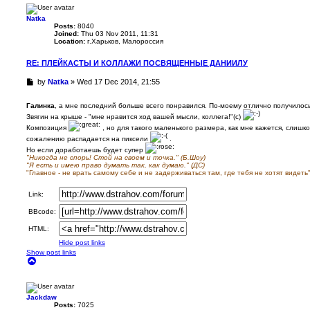
Natka
Posts:
8040
Joined:
Thu 03 Nov 2011, 11:31
Location:
г.Харьков, Малороссия
RE: ПЛЕЙКАСТЫ И КОЛЛАЖИ ПОСВЯЩЕННЫЕ ДАНИИЛУ
U
by
Natka
»
Wed 17 Dec 2014, 21:55
n
r
Галинка
, а мне последний больше всего понравился. По-моему отлично получилос
e
Звягин на крыше - "мне нравится ход вашей мысли, коллега!"(с)
a
Композиция
, но для такого маленького размера, как мне кажется, слишко
d
сожалению распадается на пиксели
.
p
o
Но если доработаешь будет супер
"Никогда не спорь! Стой на своем и точка." (Б.Шоу)
s
"Я есть и имею право думать так, как думаю." (ДС)
t
"Главное - не врать самому себе и не задерживаться там, где тебя не хотят видеть
Link:
BBcode:
HTML:
Hide post links
Show post links
T
o
p
Jackdaw
Posts:
7025