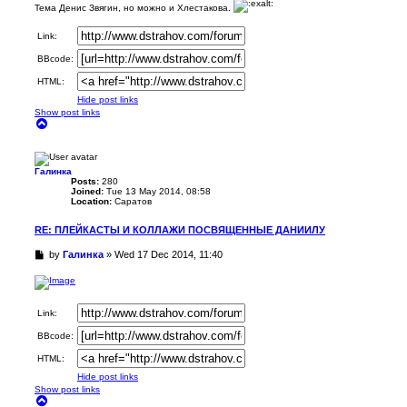
Тема Денис Звягин, но можно и Хлестакова.
p
o
Link:
s
t
BBcode:
HTML:
Hide post links
Show post links
T
o
p
Галинка
Posts:
280
Joined:
Tue 13 May 2014, 08:58
Location:
Саратов
RE: ПЛЕЙКАСТЫ И КОЛЛАЖИ ПОСВЯЩЕННЫЕ ДАНИИЛУ
U
by
Галинка
»
Wed 17 Dec 2014, 11:40
n
r
e
a
Link:
d
p
BBcode:
o
s
HTML:
t
Hide post links
Show post links
T