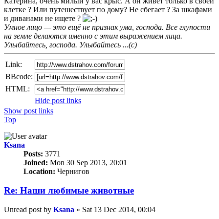
Катерина, очень милый у вас крыс. А он живёт только в своей
клетке ? Или путешествует по дому? Не сбегает ? За шкафами
и диванами не ищете ?
Умное лицо — это ещё не признак ума, господа. Все глупости
на земле делаются именно с этим выражением лица.
Улыбайтесь, господа. Улыбайтесь ...(с)
Link:
BBcode:
HTML:
Hide post links
Show post links
Top
Ksana
Posts:
3771
Joined:
Mon 30 Sep 2013, 20:01
Location:
Чернигов
Re: Наши любимые животные
Unread post
by
Ksana
»
Sat 13 Dec 2014, 00:04