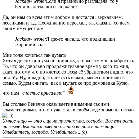
Jackdaw wrote:
Если я правильно разглядела, то у
Бени в клетке висит зеркало?
Да, он нам со всем этим добром и достался : зеркальцем,
лесенками и т.д. Неожиданно переехал, так сказать, со всем
своим имуществом.
Jackdaw wrote:
Я где-то читала, что подкидыши
-хороший знак.
Мне тоже хочеться так думать.
Хотя я до сих пор ума не приложу, кто же его мог подбросить.
То, что он довольно продолжительное время у кого-то жил,
факт, потому что по клетке со всем её убранством видно, что
оно б\у. Ну, и ладно, это не суть важно, мы его приняли в
семью. Будем считать, как в мультике про домовёнка Кузю,
что нам
"счастье привалило"
Вы столько Бенечке оказываете внимания своими
комментариями, что он уже стал в своём роде знаменитостью
Умное лицо — это ещё не признак ума, господа. Все глупости
на земле делаются именно с этим выражением лица.
Улыбайтесь, господа. Улыбайтесь ...(с)