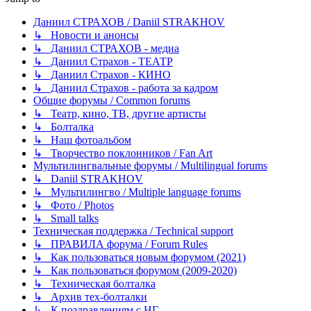
Даниил СТРАХОВ / Daniil STRAKHOV
↳ Новости и анонсы
↳ Даниил СТРАХОВ - медиа
↳ Даниил Страхов - ТЕАТР
↳ Даниил Страхов - КИНО
↳ Даниил Страхов - работа за кадром
Общие форумы / Common forums
↳ Театр, кино, ТВ, другие артисты
↳ Болталка
↳ Наш фотоальбом
↳ Творчество поклонников / Fan Art
Мультилингвальные форумы / Multilingual forums
↳ Daniil STRAKHOV
↳ Мультилингво / Multiple language forums
↳ Фото / Photos
↳ Small talks
Техническая поддержка / Technical support
↳ ПРАВИЛА форума / Forum Rules
↳ Как пользоваться новым форумом (2021)
↳ Как пользоваться форумом (2009-2020)
↳ Техническая болталка
↳ Архив тех-болталки
↳ К поздравлениям с НГ...