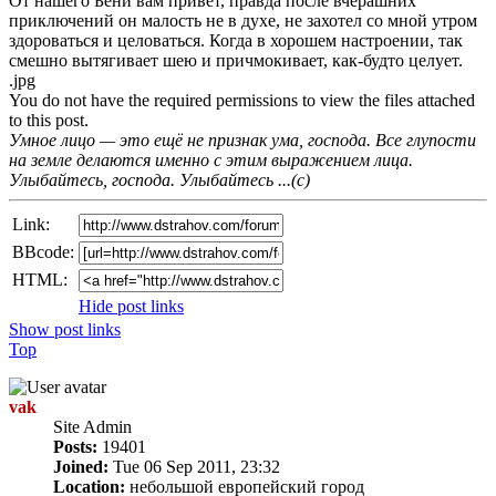
От нашего Бени вам привет, правда после вчерашних
приключений он малость не в духе, не захотел со мной утром
здороваться и целоваться. Когда в хорошем настроении, так
смешно вытягивает шею и причмокивает, как-будто целует.
.jpg
You do not have the required permissions to view the files attached
to this post.
Умное лицо — это ещё не признак ума, господа. Все глупости
на земле делаются именно с этим выражением лица.
Улыбайтесь, господа. Улыбайтесь ...(с)
Link:
BBcode:
HTML:
Hide post links
Show post links
Top
vak
Site Admin
Posts:
19401
Joined:
Tue 06 Sep 2011, 23:32
Location:
небольшой европейский город