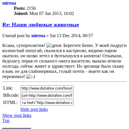
mirena
Posts:
2156
Joined:
Mon 07 Jan 2013, 16:02
Re: Наши любимые животные
Unread post
by
mirena
»
Sat 13 Dec 2014, 00:57
Ксана, суперпозитив!
Берегите Беню. У моей подруги
волнистый попугай, свалился в кастрюлю, видимо паром
окатило, он низко летел и бултыхнулся в кипяток! Откачали,
бедолагу, перья от сильного ожега вылетели, мазали-лечили
полгода, сейчас живет и здравствует. Но зрелище было скажу
я вам, не для слабонервных, голый почти - знаете как он
переживал!
Link:
BBcode:
HTML:
Hide post links
Show post links
Top