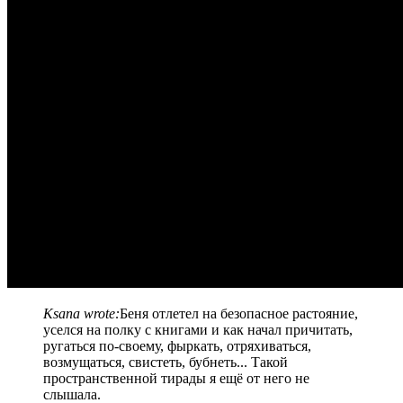
Ksana wrote:
Беня отлетел на безопасное растояние,
уселся на полку с книгами и как начал причитать,
ругаться по-своему, фыркать, отряхиваться,
возмущаться, свистеть, бубнеть... Такой
пространственной тирады я ещё от него не
слышала.