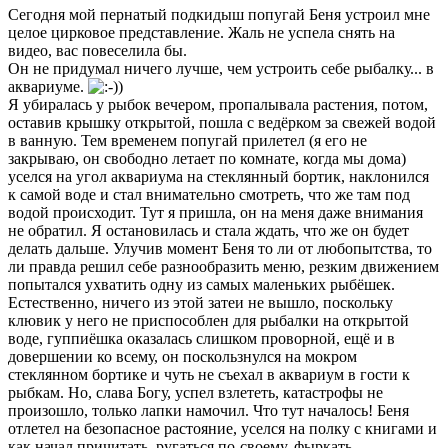
Сегодня мой пернатый подкидыш попугай Беня устроил мне
целое цирковое представление. Жаль не успела снять на
видео, вас повеселила бы.
Он не придумал ничего лучше, чем устроить себе рыбалку... в
аквариуме.
Я убиралась у рыбок вечером, пропалывала растения, потом,
оставив крышку открытой, пошла с ведёрком за свежей водой
в ванную. Тем временем попугай прилетел (я его не
закрываю, он свободно летает по комнате, когда мы дома)
уселся на угол аквариума на стеклянный бортик, наклонился
к самой воде и стал внимательно смотреть, что же там под
водой происходит. Тут я пришла, он на меня даже внимания
не обратил. Я остановилась и стала ждать, что же он будет
делать дальше. Улучив момент Беня то ли от любопытства, то
ли правда решил себе разнообразить меню, резким движением
попытался ухватить одну из самых маленьких рыбёшек.
Естественно, ничего из этой затеи не вышло, поскольку
клювик у него не приспособлен для рыбалки на открытой
воде, гуппиёшка оказалась слишком проворной, ещё и в
довершении ко всему, он поскользнулся на мокром
стеклянном бортике и чуть не съехал в аквариум в гости к
рыбкам. Но, слава Богу, успел взлететь, катастрофы не
произошло, только лапки намочил. Что тут началось! Беня
отлетел на безопасное растояние, уселся на полку с книгами и
как начал причитать, ругаться по-своему, фыркать,