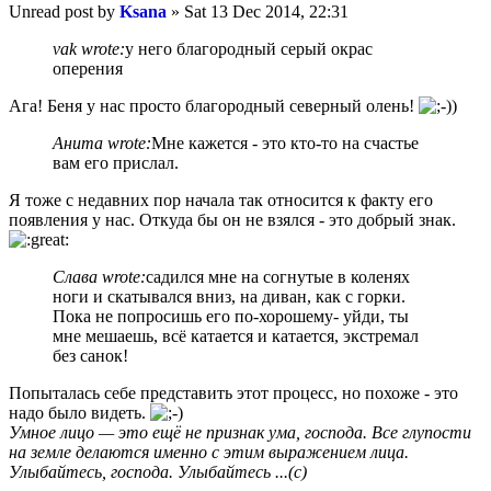
Unread post
by
Ksana
»
Sat 13 Dec 2014, 22:31
vak wrote:
у него благородный серый окрас
оперения
Ага! Беня у нас просто благородный северный олень!
Анита wrote:
Мне кажется - это кто-то на счастье
вам его прислал.
Я тоже с недавних пор начала так относится к факту его
появления у нас. Откуда бы он не взялся - это добрый знак.
Слава wrote:
садился мне на согнутые в коленях
ноги и скатывался вниз, на диван, как с горки.
Пока не попросишь его по-хорошему- уйди, ты
мне мешаешь, всё катается и катается, экстремал
без санок!
Попыталась себе представить этот процесс, но похоже - это
надо было видеть.
Умное лицо — это ещё не признак ума, господа. Все глупости
на земле делаются именно с этим выражением лица.
Улыбайтесь, господа. Улыбайтесь ...(с)