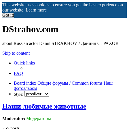
This website uses cookies to ensure you get the best experience on
our website.
Learn more
Got it!
DStrahov.com
about Russian actor Daniil STRAKHOV / Даниил СТРАХОВ
Skip to content
Quick links
FAQ
Board index
Общие форумы / Common forums
Наш
фотоальбом
Style:
Наши любимые животные
Moderator:
Модераторы
355 posts