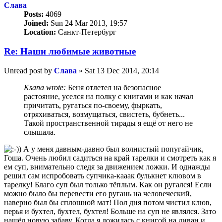
Слава
Posts:
4069
Joined:
Sun 24 Mar 2013, 19:57
Location:
Санкт-Петербург
Re: Наши любимые животные
Unread post
by
Слава
»
Sat 13 Dec 2014, 20:14
Ksana wrote:
Беня отлетел на безопасное
растояние, уселся на полку с книгами и как начал
причитать, ругаться по-своему, фыркать,
отряхиваться, возмущаться, свистеть, бубнеть...
Такой пространственной тирады я ещё от него не
слышала.
А у меня давным-давно был волнистый попугайчик,
Гоша. Очень любил садиться на край тарелки и смотреть как я
ем суп, внимательно следя за движением ложки. И однажды
решил сам испробовать супчика-кааак булькнет клювом в
тарелку! Благо суп был только тёплым. Как он ругался! Если
можно было бы перевести его ругань на человеческий,
наверно был бы сплошной мат! Пол дня потом чистил клюв,
перья и бухтел, бухтел, бухтел! Больше на суп не являлся. Зато
нашёл новую забаву. Когда я ложилась с книгой на диван и