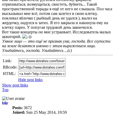
отряхиваться, возмущаться, свистеть, бубнеть... Такой
пространственной тирады я ещё от него не слышала. Пол часа
высказывал мне всё, потом сам залетел в свою клетку,
поклевал яблочко ( рыбный день не удался ), вылез на
жердочку, надулся и затих. Я его закрыла и накинула ему на
клетку парео. У попугая трудовой день закончился.
Вот такие концерты он мне устраивает. Исследователь малых
акваторий.
Умное лицо — это ещё не признак ума, господа. Все глупости
на земле делаются именно с этим выражением лица.
Улыбайтесь, господа. Улыбайтесь ...(с)
Link:
BBcode:
HTML:
Hide post links
Show post links
Top
blir
Posts:
3672
Joined:
Sun 25 May 2014, 19:59