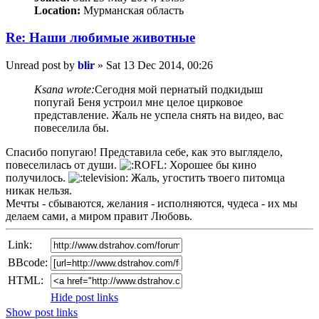
Location:
Мурманская область
Re: Наши любимые животные
Unread post
by
blir
»
Sat 13 Dec 2014, 00:26
Ksana wrote:
Сегодня мой пернатый подкидыш
попугай Беня устроил мне целое цирковое
представление. Жаль не успела снять на видео, вас
повеселила бы.
Спасибо попугаю! Представила себе, как это выглядело,
повеселилась от души.
Хорошее бы кино
получилось.
Жаль, угостить твоего питомца
никак нельзя.
Мечты - сбываются, желания - исполняются, чудеса - их мы
делаем сами, а миром правит Любовь.
Link:
BBcode:
HTML:
Hide post links
Show post links