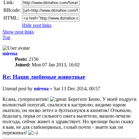
Link:
BBcode:
HTML:
Hide post links
Show post links
Top
mirena
Posts:
2156
Joined:
Mon 07 Jan 2013, 16:02
Re: Наши любимые животные
Unread post
by
mirena
»
Sat 13 Dec 2014, 00:57
Ксана, суперпозитив!
Берегите Беню. У моей подруги
волнистый попугай, свалился в кастрюлю, видимо паром
окатило, он низко летел и бултыхнулся в кипяток! Откачали,
бедолагу, перья от сильного ожега вылетели, мазали-лечили
полгода, сейчас живет и здравствует. Но зрелище было скажу
я вам, не для слабонервных, голый почти - знаете как он
переживал!