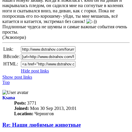
нашёл новую забаву. Когда я ложилась с книгой на диван и
накрывалась пледом, он садился мне на согнутые в коленях
ноги и скатывался вниз, на диван, как с горки. Пока не
попросишь его по-хорошему- уйди, ты мне мешаешь, всё
катается и катается, экстремал без санок!
Подлинные чудеса не шумны и самые важные события очень
просты.
(Экзюпери)
Link:
BBcode:
HTML:
Hide post links
Show post links
Top
Ksana
Posts:
3771
Joined:
Mon 30 Sep 2013, 20:01
Location:
Чернигов
Re: Наши любимые животные