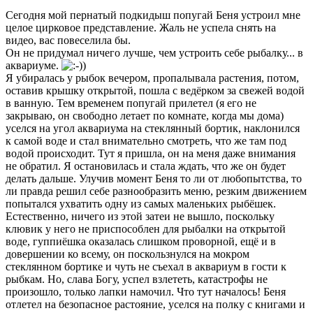
Сегодня мой пернатый подкидыш попугай Беня устроил мне
целое цирковое представление. Жаль не успела снять на
видео, вас повеселила бы.
Он не придумал ничего лучше, чем устроить себе рыбалку... в
аквариуме.
Я убиралась у рыбок вечером, пропалывала растения, потом,
оставив крышку открытой, пошла с ведёрком за свежей водой
в ванную. Тем временем попугай прилетел (я его не
закрываю, он свободно летает по комнате, когда мы дома)
уселся на угол аквариума на стеклянный бортик, наклонился
к самой воде и стал внимательно смотреть, что же там под
водой происходит. Тут я пришла, он на меня даже внимания
не обратил. Я остановилась и стала ждать, что же он будет
делать дальше. Улучив момент Беня то ли от любопытства, то
ли правда решил себе разнообразить меню, резким движением
попытался ухватить одну из самых маленьких рыбёшек.
Естественно, ничего из этой затеи не вышло, поскольку
клювик у него не приспособлен для рыбалки на открытой
воде, гуппиёшка оказалась слишком проворной, ещё и в
довершении ко всему, он поскользнулся на мокром
стеклянном бортике и чуть не съехал в аквариум в гости к
рыбкам. Но, слава Богу, успел взлететь, катастрофы не
произошло, только лапки намочил. Что тут началось! Беня
отлетел на безопасное растояние, уселся на полку с книгами и