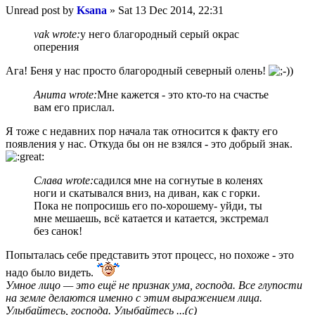
Unread post
by
Ksana
»
Sat 13 Dec 2014, 22:31
vak wrote:
у него благородный серый окрас
оперения
Ага! Беня у нас просто благородный северный олень!
Анита wrote:
Мне кажется - это кто-то на счастье
вам его прислал.
Я тоже с недавних пор начала так относится к факту его
появления у нас. Откуда бы он не взялся - это добрый знак.
Слава wrote:
садился мне на согнутые в коленях
ноги и скатывался вниз, на диван, как с горки.
Пока не попросишь его по-хорошему- уйди, ты
мне мешаешь, всё катается и катается, экстремал
без санок!
Попыталась себе представить этот процесс, но похоже - это
надо было видеть.
Умное лицо — это ещё не признак ума, господа. Все глупости
на земле делаются именно с этим выражением лица.
Улыбайтесь, господа. Улыбайтесь ...(с)