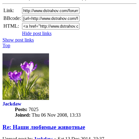
Link:
BBcode:
HTML:
Hide post links
Show post links
Top
Jackdaw
Posts:
7025
Joined:
Thu 06 Nov 2008, 13:33
Re: Наши любимые животные
Unread post
by
Jackdaw
»
Sat 13 Dec 2014, 23:37