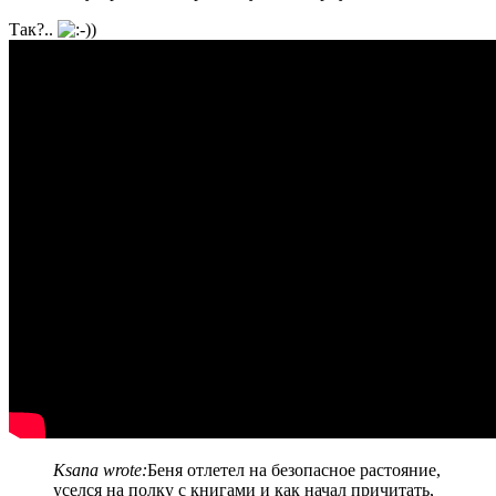
Так?..
Ksana wrote:
Беня отлетел на безопасное растояние,
уселся на полку с книгами и как начал причитать,