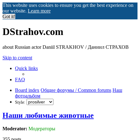
This website uses cookies to ensure you get the best experience on
our website.
Learn more
Got it!
DStrahov.com
about Russian actor Daniil STRAKHOV / Даниил СТРАХОВ
Skip to content
Quick links
FAQ
Board index
Общие форумы / Common forums
Наш
фотоальбом
Style:
Наши любимые животные
Moderator:
Модераторы
355 posts