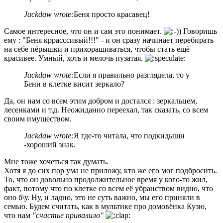
Jackdaw wrote:
Беня просто красавец!
Самое интересное, что он и сам это понимает.
Говоришь
ему : "Беня кррасссивый!!!" - и он сразу начинает перебирать
на себе пёрышки и прихорашиваться, чтобы стать ещё
красивее. Умный, хоть и мелочь пузатая.
Jackdaw wrote:
Если я правильно разглядела, то у
Бени в клетке висит зеркало?
Да, он нам со всем этим добром и достался : зеркальцем,
лесенками и т.д. Неожиданно переехал, так сказать, со всем
своим имуществом.
Jackdaw wrote:
Я где-то читала, что подкидыши
-хороший знак.
Мне тоже хочеться так думать.
Хотя я до сих пор ума не приложу, кто же его мог подбросить.
То, что он довольно продолжительное время у кого-то жил,
факт, потому что по клетке со всем её убранством видно, что
оно б\у. Ну, и ладно, это не суть важно, мы его приняли в
семью. Будем считать, как в мультике про домовёнка Кузю,
что нам
"счастье привалило"