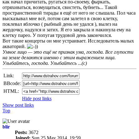
как начал причитать, ругаться по-своему, фыркать,
отряхиваться, возмущаться, свистеть, бубнеть... Такой
пространственной тирады я ещё от него не слышала. Пол часа
высказывал мне всё, потом сам залетел в свою клетку,
поклевал яблочко ( рыбный день не удался ), вылез на
жердочку, надулся и затих. Я его закрыла и накинула ему на
клетку парео. У попугая трудовой день закончился.
Вот такие концерты он мне устраивает. Исследователь малых
акваторий.
Умное лицо — это ещё не признак ума, господа. Все глупости
на земле делаются именно с этим выражением лица.
Улыбайтесь, господа. Улыбайтесь ...(с)
Link:
BBcode:
HTML:
Hide post links
Show post links
Top
blir
Posts:
3672
Joined:
Sun 25 May 2014, 19:59