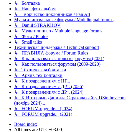
↳ Болталка
↳ Наш фотоальбом
↳ Творчество поклонников / Fan Art
Мультилингвальные форумы / Multilingual forums
↳ Daniil STRAKHOV
↳ Мультилингво / Multiple language forums
↳ Фото / Photos
↳ Small talks
Техническая поддержка / Technical support
↳ ПРАВИЛА форума / Forum Rules
↳ Как пользоваться новым форумом (2021)
↳ Как пользоваться форумом (2009-2020)
↳ Техническая болталка
↳ Архив тех-болталки
↳ К поздравлениям с НГ...
↳ К поздравлениям с ДР... (2026)
↳ К поздравлениям с ДР... (2024)
↳ К Интервью Даниила Страхова сайту DStrahov.com
(ноябрь 2024)...
↳ FORUM-upgrade... (2024)
↳ FORUM-upgrade... (2021)
Board index
All times are
UTC+03:00