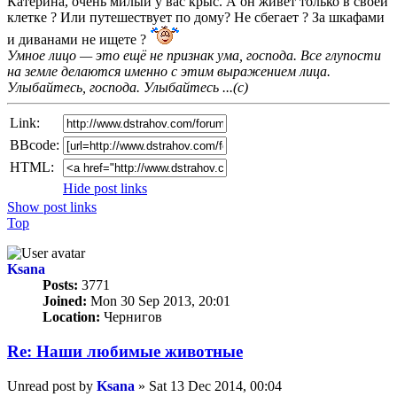
Катерина, очень милый у вас крыс. А он живёт только в своей
клетке ? Или путешествует по дому? Не сбегает ? За шкафами
и диванами не ищете ?
Умное лицо — это ещё не признак ума, господа. Все глупости
на земле делаются именно с этим выражением лица.
Улыбайтесь, господа. Улыбайтесь ...(с)
Link:
BBcode:
HTML:
Hide post links
Show post links
Top
Ksana
Posts:
3771
Joined:
Mon 30 Sep 2013, 20:01
Location:
Чернигов
Re: Наши любимые животные
Unread post
by
Ksana
»
Sat 13 Dec 2014, 00:04