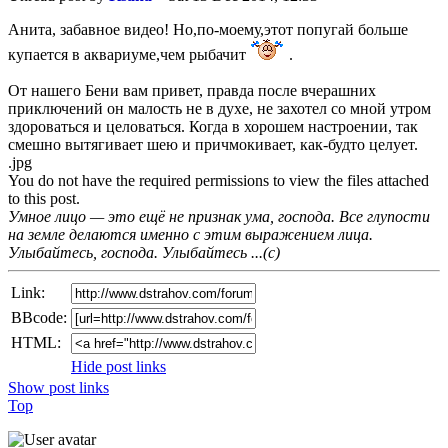
Анита, забавное видео! Но,по-моему,этот попугай больше
купается в аквариуме,чем рыбачит
.
От нашего Бени вам привет, правда после вчерашних
приключений он малость не в духе, не захотел со мной утром
здороваться и целоваться. Когда в хорошем настроении, так
смешно вытягивает шею и причмокивает, как-будто целует.
.jpg
You do not have the required permissions to view the files attached
to this post.
Умное лицо — это ещё не признак ума, господа. Все глупости
на земле делаются именно с этим выражением лица.
Улыбайтесь, господа. Улыбайтесь ...(с)
Link:
BBcode:
HTML:
Hide post links
Show post links
Top