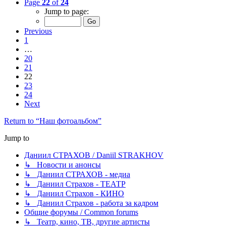
Page
22
of
24
Jump to page:
Previous
1
…
20
21
22
23
24
Next
Return to “Наш фотоальбом”
Jump to
Даниил СТРАХОВ / Daniil STRAKHOV
↳ Новости и анонсы
↳ Даниил СТРАХОВ - медиа
↳ Даниил Страхов - ТЕАТР
↳ Даниил Страхов - КИНО
↳ Даниил Страхов - работа за кадром
Общие форумы / Common forums
↳ Театр, кино, ТВ, другие артисты