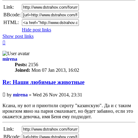
Link:
BBcode:
HTML:
Hide post links
Show post links
Top
mirena
Posts:
2156
Joined:
Mon 07 Jan 2013, 16:02
Re: Наши любимые животные
Unread
by
mirena
»
Wed 26 Nov 2014, 23:31
post
Ксана, ну вот и приютили сироту "казанскую". Да и с таким
ирокезом явно на парня смахивает, но будет забавно, если это
окажется девочка, имя Беня ему подходит.
Link:
BBcode: