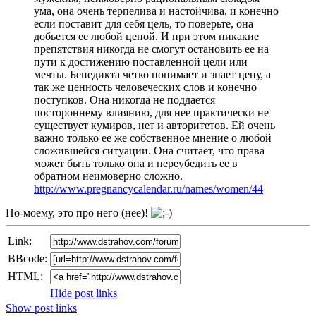
ума, она очень терпелива и настойчива, и конечно
если поставит для себя цель, то поверьте, она
добьется ее любой ценой. И при этом никакие
препятствия никогда не смогут остановить ее на
пути к достижению поставленной цели или
мечты. Бенедикта четко понимает и знает цену, а
так же ценность человеческих слов и конечно
поступков. Она никогда не поддается
постороннему влиянию, для нее практически не
существует кумиров, нет и авторитетов. Ей очень
важно только ее же собственное мнение о любой
сложившейся ситуации. Она считает, что права
может быть только она и переубедить ее в
обратном неимоверно сложно.
http://www.pregnancycalendar.ru/names/women/44
По-моему, это про него (нее)!
Link:
BBcode:
HTML:
Hide post links
Show post links