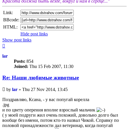
Красота должна быть везде, вокруг и нам в сердце..."
Link:
BBcode:
HTML:
Hide post links
Show post links
Top
lar
Posts:
854
Joined:
Thu 15 Feb 2007, 11:30
Re: Наши любимые животные
Unread
by
lar
»
Thu 27 Nov 2014, 13:45
post
Поздравляю, Ксана, - у вас попугай корелла
.jpg
и по цвету оперения вполне взрослый мальчик
( у моей подруги жил очень похожий, довольно долго был
вообще без имени, потом кто-то назвал Чикой. Справку по
половой принадлежности дал ветеринар, когда попугай