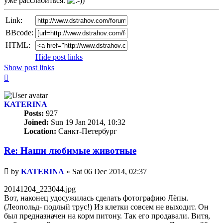
уже расслабиться.
Link:
BBcode:
HTML:
Hide post links
Show post links
Top
KATERINA
Posts:
927
Joined:
Sun 19 Jan 2014, 10:32
Location:
Санкт-Петербург
Re: Наши любимые животные
Unread
by
KATERINA
»
Sat 06 Dec 2014, 02:37
post
20141204_223044.jpg
Вот, наконец удосужилась сделать фотографию Лёпы.
(Леопольд- подлый трус!) Из клетки совсем не выходит. Он
был предназначен на корм питону. Так его продавали. Витя,