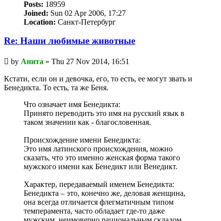
Posts:
18959
Joined:
Sun 02 Apr 2006, 17:27
Location:
Санкт-Петербург
Re: Наши любимые животные
Unread
by
Анита
»
Thu 27 Nov 2014, 16:51
post
Кстати, если он и девочка, его, то есть, ее могут звать и
Бенедикта. То есть, та же Беня.
Что означает имя Бенедикта:
Принято переводить это имя на русский язык в
таком значении как - благословенная.
Происхождение имени Бенедикта:
Это имя латинского происхождения, можно
сказать, что это именно женская форма такого
мужского имени как Бенедикт или Венедикт.
Характер, передаваемый именем Бенедикта:
Бенедикта – это, конечно же, деловая женщина,
она всегда отличается флегматичным типом
темперамента, часто обладает где-то даже
мужским, неимоверно рациональным складом