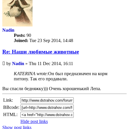
Nadin
Posts:
90
Joined:
Tue 23 Sep 2014, 14:48
Re: Наши любимые животные
Unread
by
Nadin
»
Thu 11 Dec 2014, 16:11
post
KATERINA wrote:
Он был предназначен на корм
питону. Так его продавали.
Вы спасли бедняжку))) Очень хорошенький Лепа.
Link:
BBcode:
HTML:
Hide post links
Show post links