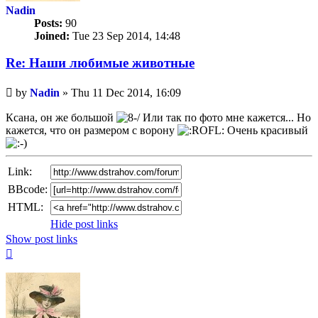
Nadin
Posts:
90
Joined:
Tue 23 Sep 2014, 14:48
Re: Наши любимые животные
Unread
by
Nadin
»
Thu 11 Dec 2014, 16:09
post
Ксана, он же большой
Или так по фото мне кажется... Но
кажется, что он размером с ворону
Очень красивый
Link:
BBcode:
HTML:
Hide post links
Show post links
Top