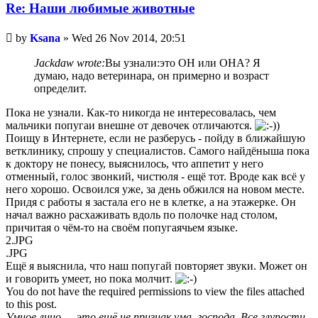
Re: Наши любимые животные
Unread
by
Ksana
»
Wed 26 Nov 2014, 20:51
post
Jackdaw wrote:
Вы узнали:это ОН или ОНА? Я
думаю, надо ветеринара, он примерно и возраст
определит.
Пока не узнали. Как-то никогда не интересовалась, чем
мальчики попугаи внешне от девочек отличаются.
Поищу в Интернете, если не разберусь - пойду в ближайшую
ветклинику, спрошу у специалистов. Самого найдёныша пока
к доктору не понесу, выяснилось, что аппетит у него
отменный, голос звонкий, чистюля - ещё тот. Вроде как всё у
него хорошо. Освоился уже, за день обжился на новом месте.
Придя с работы я застала его не в клетке, а на этажерке. Он
начал важно расхаживать вдоль по полочке над столом,
причитая о чём-то на своём попугаячьем языке.
2.JPG
.JPG
Ещё я выяснила, что наш попугай повторяет звуки. Может он
и говорить умеет, но пока молчит.
You do not have the required permissions to view the files attached
to this post.
Умное лицо — это ещё не признак ума, господа. Все глупости