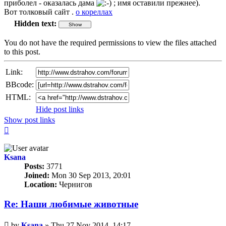
приболел - оказалась дама
; имя оставили прежнее).
Вот толковый сайт .
о кореллах
Hidden text:
You do not have the required permissions to view the files attached
to this post.
Link:
BBcode:
HTML:
Hide post links
Show post links
Top
Ksana
Posts:
3771
Joined:
Mon 30 Sep 2013, 20:01
Location:
Чернигов
Re: Наши любимые животные
Unread
by
Ksana
»
Thu 27 Nov 2014, 14:17