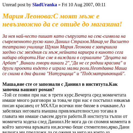
Unread post
by
SladUranka
»
Fri 10 Aug 2007, 00:11
Мария Леонова:С моят мъж е
невъзможно да се отиде до магазина!
За нея най-често пишат като съпругата на секс-символа на
съвременното руско кино Даниил Страхов.Макар,че Висшето
театрално училище Щукин Мария Леонова е завършила
заедно със звездния си мъж,нейната кариера в киното сега
набира обороти.Ние сме я виждали в сериалите "Децата на
Арбат" ,Винаги говори винаги 2","Да не се родиш красива" и
други проекти където е играла малки роли.Неотдавна Маша
се снима в два филма "Натурщица" и "Подсматривающий".
Маша,вие сте се запознали с Даниил в института.Как
започна вашият роман?
-Той се появи при нас в трети курс.Вечерта сред момичетата
имаше много разговори за това,че при нас е постъпил някакъв
писан красавец от МХАТ,и всички ние бяхме в очакване.Аз
забелязах неговата външна привлекателност,но тогава в
главата ми имаше съвсем други работи.В института тълпи от
момичета ходеха след Даниил.Не мога да си спомня момента в
който започна връзката ни,всичко беше стемително,ярко.Дани
веднага ми предложи да се оженя за него,на което аз