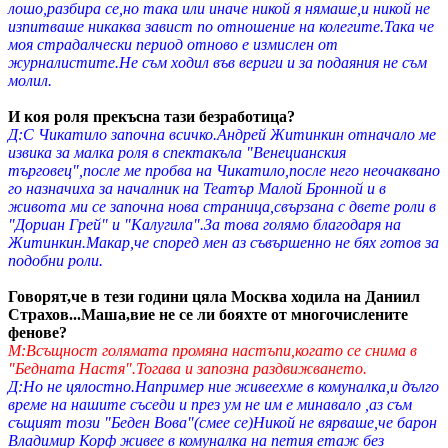
лошо,разбира се,но така или иначе никой я нямаше,и никой не
изпитваше никаква завист по отношение на колегите.Така че
моя страдалчески период отново е измислен от
журналистите.Не съм ходил във вериги и за подаяния не съм
молил.
И коя роля прекъсна тази безработица?
Д:С Чикатило започна всичко.Андрей Житинкин отначало ме
извика за малка роля в спектакъла "Венецианския
търговец",после ме пробва на Чикатило,после него неочаквано
го назначиха за началник на Театър Малой Бронной и в
живота ми се започна нова страница,свързана с двете роли в
"Дориан Грей" и "Калугила".За това голямо благодаря на
Житинкин.Макар,че според мен аз съвършенно не бях готов за
подобни роли.
Говорят,че в тези години цяла Москва ходила на Даниил
Страхов...Маша,вие не се ли бояхте от многочислените
фенове?
М:Всъщност голямата промяна настъпи,когато се снима в
"Бедната Настя".Тогава и запозна раздвижването.
Д:Но не цялостно.Например ние живеехме в комуналка,и дълго
време на нашите съседи и през ум не им е минавало ,аз съм
същият този "Беден Вова"(смее се)Никой не вярваше,че барон
Владимир Корф живее в комуналка на петия етаж без