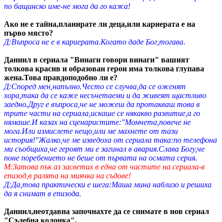
по бащинско име-не мога да го кажа!
Ако не е тайна,планирате ли деца,или кариерата е на
първо място?
Д:Въпроса не е в кариерата.Когато даде Бог,тогава
.
Даниил в сериала "Винаги говори винаги" вашият
толкова красив и образован герои има толкова глупава
жена.Това правдоподобно ли е?
Д:Според мен,напълно.Често се случва,да се оженят
хора,така да се каже несъчетаеми и да живеят щастливо
заедно.Друг е въпроса,че не можеш да протакваш това в
трите части на сериала,искаше се някакво развитие,а го
нямаше.И казах на сценаристите:"Момчета,повече не
мога.Или измислете нещо,или ме махнете от тази
история!"Жалко,че ме изведоха от сериала така:по телефона
ми съобщиха,че героят ми е загинал в авария.Слава Богу,че
поне поребението не беше от първата на осмата серия.
М:Затова пък аз засветих в една от частите на сериала-в
епизод,в ралята на миячка на съдове!
Д:Да,това практически е шега:Маша мина наблизо и решиха
да я снимат в епизода.
Даниил,неотдавна започнахте да се снимате в нов сериал
"Съдебна колонка".