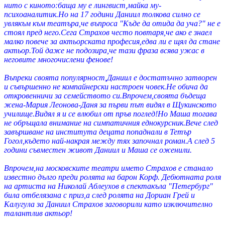
нито с киното:баща му е лингвист,майка му-
психоаналитик.Но на 17 години Даниил толкова силно се
увлякъм към театъра,че въпроса "Къде да отида да уча?" не е
стоял пред него.Сега Страхов често повтаря,че ако е знаел
малко повече за актьорската професия,едва ли е щял да стане
актьор.Той даже не подозира,че тази фраза всява ужас в
неговите многочислени фенове!
Въпреки своята популярност,Даниил е достатъчно затворен
и съвършенно не компайнерски настроен човек.Не обича да
откровенничи за семейството си.Впрочем,своята бъдеща
жена-Мария Леонова-Даня за първи път видял в Щукинското
училище.Видял я и се влюбил от пръв поглед!Но Маша тогава
не обръщала внимание на симпатичния еднокурсник.Вече след
завършване на института децата попаднали в Тетър
Гогол,където най-накрая между тях започнал роман.А след 5
години съвместен живот Даниил и Маша се оженили.
Впрочем,на московските театри името Страхов е станало
известно дълго преди ролята на барон Корф. Дебютната роля
на артиста на Николай Аблеухов в спектакъла "Петербург"
била отбелязана с приз,а след ролята на Дориан Грей и
Калугула за Даниил Страхов заговорили като изключително
талантлив актьор!