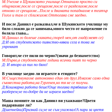
М:Учехме в Щукинското училище.Отначало просто си
общувахме,после се срещахме,после се разделихме,после
отново се срещахме...После и двамата попаднахме в театър
Гогол и там се сближихме.Оттогава сме заедно
.
И после Даниил е разказвал,че в Шукинското училище му
било сложно да се занимава,много често от напрежение го
боляла глава...
М:Даниил го болеше главата,според мен,от глад(смеят се)
Д:И от студентското пиянство-някои сега в това ме
упрекват
Говорят,че сте пили по черно?(значи до безпаметство)
М:Първо,в студентските години всички пият по черно
Д: И второ аз пих по бяло!
В училище заедно ли играехте в етюдите?
М:Съществувахме автономно един от друг.Имахме само една
съвместна работа,на Гургенев,но тя не се получи
.
Д:Кошмарна работа беше!Още тогава трябваше да
разберем,че по-добре да не играем заедно!
Маша помните ли как Даниил ви ухажваше?Цветя
подаряваше ли?
Д(шепнейки)Признай си,че не съм ухажвал!А пари за цветя