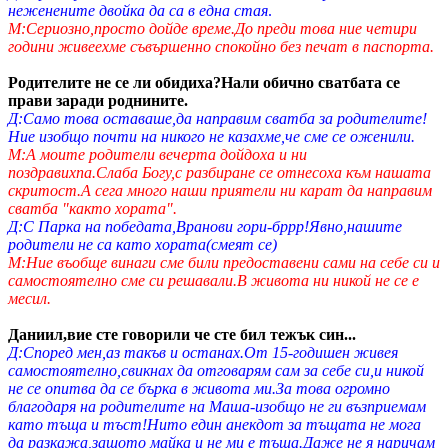
неженените двойка да са в една стая
.
М:Сериозно,просто дойде време.До преди това ние четири
години живеехме съвършенно спокойно без печат в паспорта.
Родителите не се ли обидиха?Нали обично сватбата се
прави заради роднините.
Д:Само това оставаше,да направим сватба за родителите!
Ние изобщо почти на никого не казахме,че сме се оженили.
М:А моите родители вечерта дойдоха и ни
поздравихпа.Слаба Богу,с разбиране се отнесоха към нашата
скритост.А сега много наши приятели ни карат да направим
сватба "както хората".
Д:С Парка на победата,Вранови гори-бррр!Явно,нашите
родители не са като хората(смеят се)
М:Ние въобще винаги сме били предоставени сами на себе си и
самостоятелно сме си решавали.В живота ни никой не се е
месил.
Даниил,вие сте говорили че сте бил тежък син...
Д:Според мен,аз такъв и останах.От 15-годишен живея
самостоятелно,свикнах да отговарям сам за себе си,и никой
не се опитва да се бърка в живота ми.За това огромно
благодаря на родителите на Маша-изобщо не ги възприемам
като тъща и тъст!Нито един анекдот за тъщата не мога
да разкажа,защото майка и не ми е тъща.Даже не я наричам