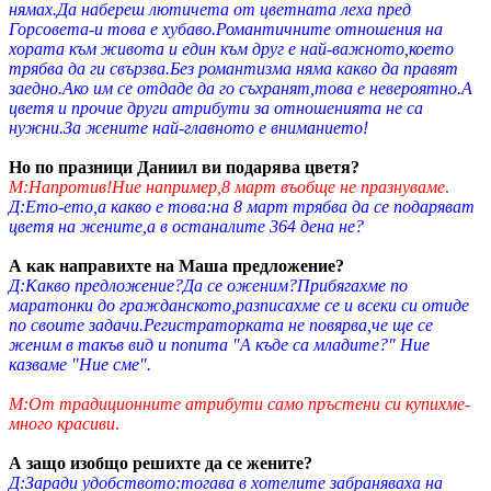
нямах.Да набереш лютичета от цветната леха пред
Горсовета-и това е хубаво.Романтичните отношения на
хората към живота и един към друг е най-важното,което
трябва да ги свързва.Без романтизма няма какво да правят
заедно.Ако им се отдаде да го съхранят,това е невероятно.А
цветя и прочие други атрибути за отношенията не са
нужни.За жените най-главното е вниманието!
Но по празници Даниил ви подарява цветя?
М:Напротив!Ние например,8 март въобще не празнуваме
.
Д:Ето-ето,а какво е това:на 8 март трябва да се подаряват
цветя на жените,а в останалите 364 дена не?
А как направихте на Маша предложение?
Д:Какво предложение?Да се оженим?Прибягахме по
маратонки до гражданското,разписахме се и всеки си отиде
по своите задачи.Регистраторката не повярва,че ще се
женим в такъв вид и попита "А къде са младите?" Ние
казваме "Ние сме".
М:От традиционните атрибути само пръстени си купихме-
много красиви
.
А защо изобщо решихте да се жените?
Д:Заради удобството:тогава в хотелите забраняваха на