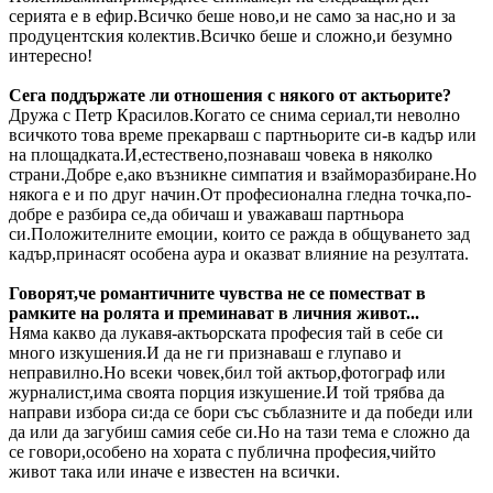
серията е в ефир.Всичко беше ново,и не само за нас,но и за
продуцентския колектив.Всичко беше и сложно,и безумно
интересно!
Сега поддържате ли отношения с някого от актьорите?
Дружа с Петр Красилов.Когато се снима сериал,ти неволно
всичкото това време прекарваш с партньорите си-в кадър или
на площадката.И,естествено,познаваш човека в няколко
страни.Добре е,ако възникне симпатия и взайморазбиране.Но
някога е и по друг начин.От професионална гледна точка,по-
добре е разбира се,да обичаш и уважаваш партньора
си.Положителните емоции, които се ражда в общуването зад
кадър,принасят особена аура и оказват влияние на резултата.
Говорят,че романтичните чувства не се поместват в
рамките на ролята и преминават в личния живот...
Няма какво да лукавя-актьорската професия тай в себе си
много изкушения.И да не ги признаваш е глупаво и
неправилно.Но всеки човек,бил той актьор,фотограф или
журналист,има своята порция изкушение.И той трябва да
направи избора си:да се бори със съблазните и да победи или
да или да загубиш самия себе си.Но на тази тема е сложно да
се говори,особено на хората с публична професия,чийто
живот така или иначе е известен на всички.