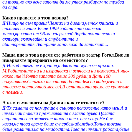
си това,но ако вече започва да ме унася,разбирам че трябва
да спра.
Какво правехте в този период?
Д:Нищо не съм правил!Лежах на дивана,четох книжки и
тихичко си гниех.Беше 1999 година,кино снимаха
малко,кризата от 98-ма хвърли зад борда,почти всички
актьори,включвайки и студентите и
абитюрентите.Театрите започваха да затихват...
Маша вие в това време сте работели в театър Гогол.Вие ли
изкарвахте прехраната на семейството?
Д:Никой никого не е хранил,и двамата чупехме пръсти.
М:Родителите ни ни изхранваха и всячески ни помагаха.А ние-
какво ние?Моята заплата беше 300 рубли,и Дани 100
получаваше.Стигаха ни затова,да отидем на кафе,което и
правехме постоянно(смее се).В останалото време се хранехме
с пелмени.
А към съмненията на Даниил как се отнасяхте?
Д:Тя самата се намираше в същото положение като мен.А и
нямах чак такива преживявания с главна буква.Цялата
страна тогава живееше така и ние с нея също.Не бих
казал,че това време беше супербезнадеждно.Точно тогава
беше романтизма на младостта.Това,че нямаше работа,беше