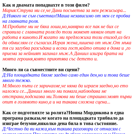
Как и двамата попаднахте в този филм?
Мария:Струва ми се,че Дани посъветва за мен режисьора...
Д:Никого не съм съветвал!Маша независимо от мен се пробва
на главната роля.
М:Пробите ми не бяха лоши,но,навярно все пак не бих се
справила с главната роля:до този момент нямам опит на
работа в киното.И когато ми предложиха този епизод,аз без
да обмислям се съгласих.Играя жена,лишена от мъж.От мъка
тя си загубва разсъдака и всеки гост,който отива в дома и ,го
приема за нейният загинал мъж.А Даниил изигра брата на
моята героиня,която приютява със детето и.
Много ли са съвместните ви сцени?
Д:На площадката бяхме заедно само един ден,но и това беше
много тежко.
М:Много пъти се заричахме,че няма да играем заедно,но ето
наложи се...Даниил много ми помага,наблюдава ме
отстрани,подсказва ми.Толкова ми беше страшно:моят първи
опит в голямото кино,а и на такава сложна сцена...
Как се подготвяхте за ролята?Нонна Мордюкова в една
програма разказа,че когато на площадката трябвало да
изиграе безумие,няколко дена била в това състояние.
Д:Честно да ви кажа,към такива разговори се отнасям с