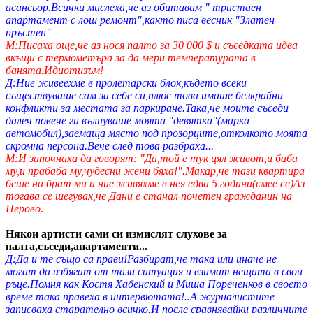
асансьор.Всички мислеха,че аз обитавам " тристаен
апартамент с лош ремонт",както писа весник "Златен
пръстен"
М:Писаха още,че аз нося палто за 30 000 $ и съседката идва
вкъщи с термометъра за да мери температурата в
банята.Идиотизъм!
Д:Ние живеехме в пролетарски блок,където всеки
съществуваше сам за себе си,плюс това имаше безкрайни
конфликти за местата за паркиране.Така,че моите съседи
далеч повече ги вълнуваше моята "девятка"(марка
автомобил),заемаща място под прозорците,отколкото моята
скромна персона.Вече след това разбраха...
М:И започнаха да говорят: "Да,той е тук цял живот,и баба
му,и прабаба му,чудесни жени бяха!".Макар,че тази квартира
беше на брат ми и ние живяхме в нея едва 5 години(смее се)Аз
тогава се шегувах,че Дани е станал почетен гражданин на
Перово
.
Някои артисти сами си измислят слухове за
палта,съседи,апартаменти...
Д:Да и те също са прави!Разбират,че така или иначе не
могат да избягат от тази ситуация и взимат нещата в свои
ръце.Помня как Костя Хабенский и Миша Пореченков в своето
време така правеха в интервютата!..А журналистите
записваха старателно всичко.И после сравнявайки различните