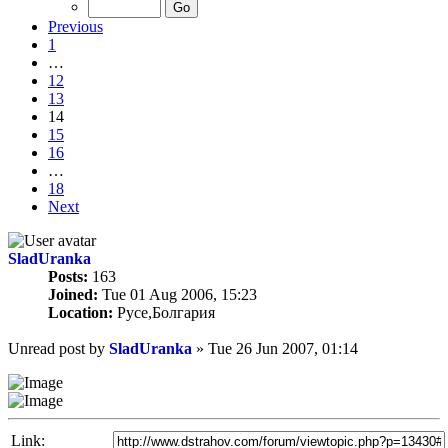
Previous
1
…
12
13
14
15
16
…
18
Next
SladUranka
Posts:
163
Joined:
Tue 01 Aug 2006, 15:23
Location:
Русе,Болгария
Unread post
by
SladUranka
»
Tue 26 Jun 2007, 01:14
Link: