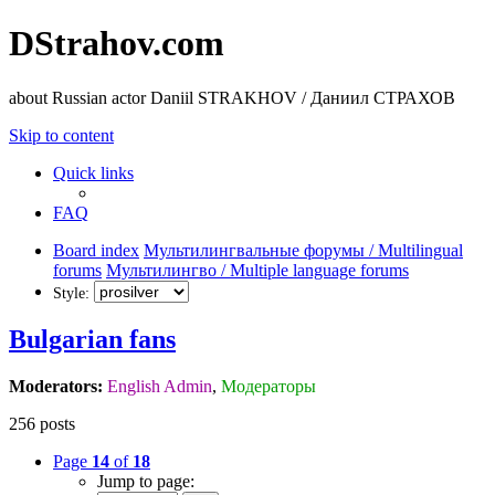
DStrahov.com
about Russian actor Daniil STRAKHOV / Даниил СТРАХОВ
Skip to content
Quick links
FAQ
Board index
Мультилингвальные форумы / Multilingual
forums
Мультилингво / Multiple language forums
Style:
Bulgarian fans
Moderators:
English Admin
,
Модераторы
256 posts
Page
14
of
18
Jump to page: