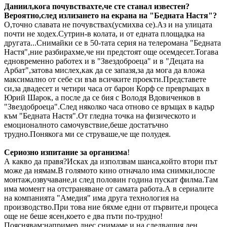
Даниил,кога почувствахте,че сте станал известен?
Вероятно,след излизането на екрана на "Бедната Настя"?
О,точно славата не почувствах(усмихва се).Аз и на улицата
почти не ходех.Сутрин-в колата, и от едната площадка на
другата...Снимайки се в 50-тата серия на телеромана "Бедната
Настя",ние разбирахме,че ни предстоят още осемдесет.Тогава
едновременно работех и в "Звездоброеца" и в "Децата на
Арбат",затова мислех,как да се запазя,за да мога да вложа
максимално от себе си във всичките проекти.Представете
си,за двадесет и четири часа от барон Корф се превръщах в
Юрий Шарок, а после да се бия с Володя Вдовиченков в
"Звездоброеца".След няколко часа отново се връщах в кадър
към "Бедната Настя".От гледна точка на физическото и
емоционалното самочувствие,беше достатъчно
трудно.Понякога ми се струваше,че ще полудея.
Сериозно изпитание за организма
!
А какво да правя?Исках да използвам шанса,който втори път
може да нямам.В голямото кино отначало има снимки,после
монтаж,озвучаване,и след половин година пускат филма.Там
има момент на отстраняване от самата работа.А в сериалите
на компанията "Амедия" има друга технология на
производство.При това ние бяхме едни от първите,и процеса
още не беше ясен,което е два пъти по-трудно!
Пояснявам:например,днес снимаме,и на следващия ден