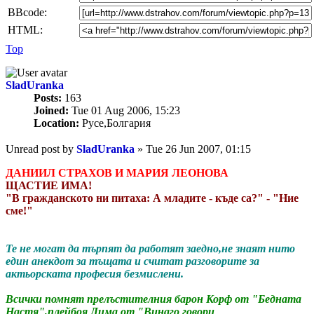
BBcode:
HTML:
Top
SladUranka
Posts:
163
Joined:
Tue 01 Aug 2006, 15:23
Location:
Русе,Болгария
Unread post
by
SladUranka
»
Tue 26 Jun 2007, 01:15
ДАНИИЛ СТРАХОВ И МАРИЯ ЛЕОНОВА
ЩАСТИЕ ИМА!
"В гражданското ни питаха: А младите - къде са?" - "Ние
сме!"
Те не могат да търпят да работят заедно,не знаят нито
един анекдот за тъщата и считат разговорите за
актьорската професия безмислени.
Всички помнят прелъстителния барон Корф от "Бедната
Настя",плейбоя Дима от "Винаго говори