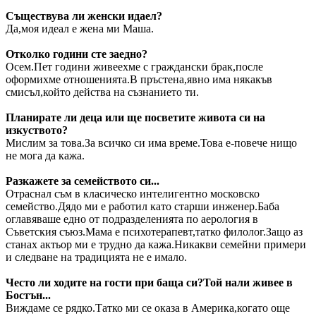
Съществува ли женски идаел?
Да,моя идеал е жена ми Маша.
Отколко години сте заедно?
Осем.Пет години живеехме с граждански брак,после
оформихме отношенията.В пръстена,явно има някакъв
смисъл,който действа на съзнанието ти.
Планирате ли деца или ще посветите живота си на
изкуството?
Мислим за това.За всичко си има време.Това е-повече нищо
не мога да кажа.
Разкажете за семейството си...
Отраснал съм в класическо интелигентно московско
семейство.Дядо ми е работил като старши инженер.Баба
оглавяваше едно от подразделенията по аерология в
Съветския съюз.Мама е психотерапевт,татко филолог.Защо аз
станах актьор ми е трудно да кажа.Никакви семейни примери
и следване на традицията не е имало.
Често ли ходите на гости при баща си?Той нали живее в
Бостън...
Виждаме се рядко.Татко ми се оказа в Америка,когато още