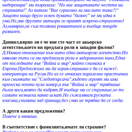
надпревара" ми възразиха: "Но вие защитавате честта на
страната!" Аз питам "Вие сериозно ли мислите така?!"
Защото нищо друго освен думата "бизнес" не ми идва в
ума.Не,ако другите актьори го правят искрено-страхотно!
Аз,навярно,не съм толкова романтичен и въобще твърде
развален.
Даниил,вярно ли е че вие сте част от акьорско
агентство,което ви предлага роли в западни филми?
Д:Нямам отношение към нито едно актьорско агентство.Но
няколко пъти са ми предлагали роли в задгранично кино.Една
от последните във "Война и мир",който снимаха в
Европа.Предложиха ми да играя-страшно е да се каже!-
императора на Русия.Но аз се отказах:паралелно пристъпвах
към снимките на "Следотърсачи",където героят ми има
прическа почти нула номер,а във "Война и мир" трябваше
дълга коса,която да къдрят.И въобще ми се струваше,че те
самите незнаеха какво искат.Не съжалявам:руската
класика,снимана зад граница,без смях не трябва да се гледа.
А други какви предложения?
Повече и нямаше.
В съответствие с фамилията,имате ли страхове?