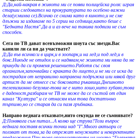
Д:Да,най-накрая в живота ми се появи полицейска роля: играя
старши следовател на прокуратурата по осебено важни
дела(усмихва се).Всичко се снима като в киното,и не сме
длъжни за издаваме по 5 серии на седмица,както беше с
"Бедната Настя".Да а и аз вече на такива подвизи не съм
способен.
Сега по ТВ дават всевъзможни шоута със звезди.Вас
канили ли са ви да участвате?
Д:Да във всичко:и в цирк,и в зоопарк,и на лед,и под лед,и в
бокс.Никъде не отидох и се надявам,че живота ми няма да ме
принуди да си променя решението.Работя със своя
организъм,започвайки с краката до лицето,и не ми се иска да
пострадам от неправилно направена подръжка или някой друг
артист да ме отнесе със боксовата ръкавица.Днешното
телевизионно безумие-това не е нито лошо,нито хубаво,това
е даденост,разбирам че ТВ не може да се състой от един
канал "Култура" и се отнасям към това достатъчно
търпимо,но се старая да си пазя гръбнака
.
Направо веднага отказвате,нито секунда не се съмнявате?
Д:Понякога съм питал...А колко ще струва?Този въпрос
веднага поставя всички точки над "I".Много актьори се
ползват от това,за да отрежат ненужните и некоректните
предложения.При това организаторите на шоуто "Голямата