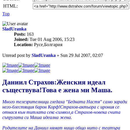
HTML:
Top
SladUranka
Posts:
163
Joined:
Tue 01 Aug 2006, 15:23
Location:
Русе,Болгария
Unread post
by
SladUranka
»
Sun 29 Jul 2007, 02:07
Даниил Страхов:Женския идеал
съществува!Това е жена ми Маша.
Много телезрителници гледаха "Бедната Настя" само заради
него-блестящия барон Корф!Страхов-актьора с ирония се
отнася към титлата секс-символ,а Страхов-човека счита
съпругата си Маша идеална жена.
Родителите на Даниил нямат нищо общо нито с театъра