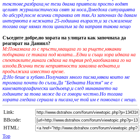
текстове,разбраха,че тези двама приятели просто водят
целият журналистически свят за носа.Доведоха ситуацията
до абсурд,после всички страняха от тях.Аз започнах да давам
интервюта в нежната 25-годишна възраст,и за съжаление
тогава още нямах този цинизъм за да направя такова нещо
Съседите добре,но хората на улицата как започнаха да
реагират на Даниил?
М:Показваха го с пръсти,хващаха го за ръцете,някакви
побъркани се тикаха под колата...Едни и същи хора идваха на
спектаклите,винаги сядаха на първия ред,наобикаляха го на
изхода.Всички тези неприятности заваляха ведната,и
продължиха известно време
.
Д:Но беше и хубаво.Получавах много писма,някои които ме
трогваха почти до сълзи.Да "Бедната Настя" не е
кинематоргафически шедьовър,и след минаването на
годините за това може да се говори честно.Но тогава
хората гледаха сериала и писаха,че той им е помогнал с нещо.
Link:
BBcode:
HTML:
Top