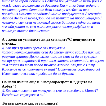
типаж за герои любовник.Веднага почувствах,че тази роля е
моя.И слава Богу,тя ми се достави.Кастинга беше година и
половина,претендентите бяха много,и аз едва ли не в
последния момент попаднах.Знам,че продуцентът Александр
Акопов дълго не искал,дори да ме извикат на проба.Защо,той
навярно и сам сега не помни.А може би,това е една от тези
легенди,които аз сам измислих,после заспах,събудих се и
реших,че това е било истина.
А с жена ви успявахте ли да се видите?С нощувките в
хотела...
Д:Ако през цялото време бях нощувал в
хотела,навярно,нямаше сега да стойм тук с вас!Все пак има
разумни граници.Да,понякога нямаше смисъл да се връщам
вкъщи през нощта:след три часа започва смяната.Аз явно,сам
съм създал по този повод някаква легенда "Ах,ние с Петр
Красилов не се появяваме вкъщи!" Появявахме се,разбира се!
Извинете,но все пак трябваше да се бръсна!
Но нали имаше още и "Звездоброецът" и "Децата на
Арбат"!
Д:Вие настоявате на това,че не сме се виждали с Маша?!
Виждахме се,уверявам ви!
Тогава кажете как се запознахте!