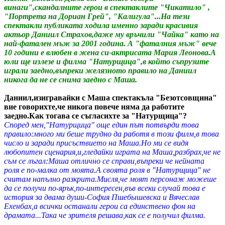
винаги",скандалните герои в спектаклите "Чикатило" ,
"Портрета на Дориан Грей", "Калигула"...На тези
спектакли публиката ходила именно заради красивия
актьор Даниил Страхов,даже му връчили "Чайка" като на
най-фатален мъж за 2001 година. А "фаталния мъж" вече
10 години е влюбен в жена си-актрисата Мария Леонова.А
юли ще излезе и филма "Натурщица",в който съпрузите
играли заедно,въпреки желязното правило на Даниил
никога да не се снима заедно с Маша.
Даниил,изигравайки с Маша спектакъла "Безотсовщина"
вие говорихте,че никога повече няма да работите
заедно.Как тогава се съгласихте за "Натурщица"?
Според мен,"Натурщица" още един път потвърди това
правило:много ми беше трудно да работя в този филм,в това
число и заради присъствието на Маша.Но ми се видя
любопитен сценария,и,гледайки играта на Маша,разбрах,че не
съм се лъгал:Маша отлично се справи,въпреки че нейната
роля е по-малка от моята.А своята роля в "Натурщица" не
считам напълно разкрита.Мисля,че моят персонаж можеше
да се получи по-ярък,по-интересен,във всеки случай това е
история за двама души-София Пшебышевска и Вячеслав
Ехенбах,а всички останали герои са единствено фон на
драмата...Така че зрителя решава,как се е получил филма.