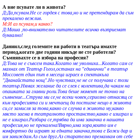
А вие псувате ли в живота?
Д:Да,псувам.Не се гордея с това,но и не претендирам да съм
прекалено вежлив.
М:И аз псувам,и какво?
Д:Маша ,по-внимателно читателите всичко възприемат
буквално!
Даниил,след големите ви работи в театъра имахте
период,когато две години никъде не сте работели?
Съмнявахте се в избора на професия?
Д:Това не е съвсем така.Когато ме уволниха...Когато сам се
махнах от Театър Гогол,останах на "единични" в театър
Моссовет един път в месеца играех в спектакъла
"Дванайстата нощ".Но чувствах,че не се получава с този
театър.Нямах желание да се слея с колектива,да чакам на
опашката за главни роли.Това беше момент не точно на
съмнение...Струва ми се,че всеки човек,сериозно отнасящ се
към професията си и мечтаещ да постигне нещо в живота
си,се замисля за това,какво се случва в живота му,какво
място заема в театралното простанство,какво е изиграл и
не е изиграл.Разбира се,трябва да има закачка в нашата
професия,но не прекалена!Вярно,има хора,които им е
комфортно да играят за едната закачка,това е Божи дар и
им завиждам.Аз съм друг.Аз старателно премахвам от себе