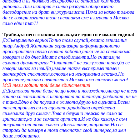
отдавна и аз толкова несериозно се отнасям към тази
работа...Тази история е силно раздута-общо взето
благодарение на брат ви,журналиста.Няма за какво толкова
да се говори,когато този спектакъл сме изиграли в Москва
само един път?!
Трябва,за него толкова писаха,все едно го е имало година!
Д:Съвършенно вярно!Точно този случай,когато гениалния
пиар Андрей Житинкин огранизира информационното
пространство около своята работа,така че за спектакъла
говорят и до днес.Моите аплодисменти.Но считам,че
самата драматургия "Чикатило" не заслужава това,да се
говори много за нея.Да,имаше такъв експериментален
авангарден спектакъл,основан на ненормална лексика.Но
простете,такива спектакли в Москва има толкова много!
М:В тези години той беше единствения!
Д:Да,тогава това беше нещо ново и невиждано,макар че тези
които са запознати с историята на театъра,разбират, че не
е така.Едно е да псуваш в живота,друго на сцената.Всеки
текст,произнесен на сцената,придобива определена
символика,друг смисъл.Това е безумно тежко не само за
зрителите,но и за самите артисти.И не бих казал,че съм
получавал от това голямо удоволствие,напротив.Но се
стараех да намеря в този спектакъл свой интерес,за мен
беше любопитно.