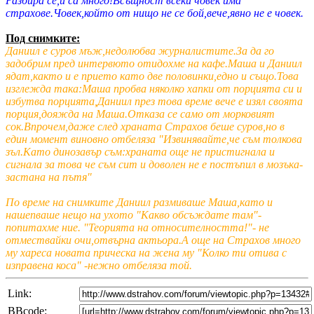
Разбира се,и са много!Всъщност всеки човек има
страхове.Човек,който от нищо не се бой,вече,явно не е човек.
Под снимките:
Даниил е суров мъж,недолюбва журналистите.За да го
задобрим пред интервюто отидохме на кафе.Маша и Даниил
ядат,както и е прието като две половинки,едно и също.Това
изглежда така:Маша пробва няколко хапки от порцията си и
избутва порцията,Даниил през това време вече е изял своята
порция,дояжда на Маша.Отказа се само от морковият
сок.Впрочем,даже след храната Страхов беше суров,но в
един момент виновно отбеляза "Извинявайте,че съм толкова
зъл.Като динозавър съм:храната още не пристигнала и
сигнала за това че съм сит и доволен не е постъпил в мозъка-
застана на пътя"
По време на снимките Даниил размиваше Маша,като и
нашепваше нещо на ухото "Какво обсъждате там"-
попитахме ние. "Теорията на относителността!"- не
отмествайки очи,отвърна актьора.А още на Страхов много
му хареса новата прическа на жена му "Колко ти отива с
изправена коса" -нежно отбеляза той.
Link:
BBcode: