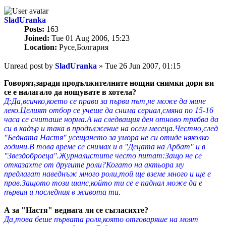
SladUranka
Posts:
163
Joined:
Tue 01 Aug 2006, 15:23
Location:
Русе,Болгария
Unread post
by
SladUranka
»
Tue 26 Jun 2007, 01:15
Говорят,заради продължителните нощни снимки дори ви
се е налагало да нощувате в хотела?
Д:Да,всичко,което се прави за първи път,не може да мине
леко.Целият отбор се учеше да снима сериал,смяна по 15-16
часа се считаше норма.А на следващия ден отново трябва да
си в кадър и така в продължение на осем месеца.Честно,след
"Бедната Настя" усещането за умора не си отиде няколко
години.В това време се снимах и в "Децата на Арбат" и в
"Звездоброеца".Журналистите често питат:Защо не се
отказахте от другите роли?Когато на актьора му
предлагат наведнъж много роли,той ще вземе много и ще е
прав.Защото този шанс,който ти се е паднал може да е
първия и последния в живота ти.
А за "Настя" веднага ли се съгласихте?
Да,това беше първата роля,която отговаряше на моят