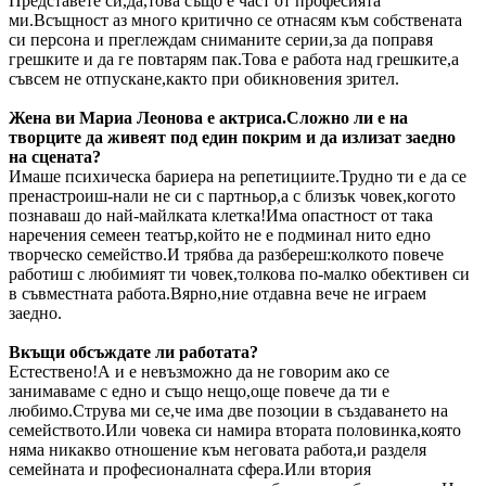
Представете си,да,това също е част от професията
ми.Всъщност аз много критично се отнасям към собствената
си персона и преглеждам сниманите серии,за да поправя
грешките и да ге повтарям пак.Това е работа над грешките,а
съвсем не отпускане,както при обикновения зрител.
Жена ви Мариа Леонова е актриса.Сложно ли е на
творците да живеят под един покрим и да излизат заедно
на сцената?
Имаше психическа бариера на репетициите.Трудно ти е да се
пренастроиш-нали не си с партньор,а с близък човек,когото
познаваш до най-майлката клетка!Има опастност от така
наречения семеен театър,който не е подминал нито едно
творческо семейство.И трябва да разбереш:колкото повече
работиш с любимият ти човек,толкова по-малко обективен си
в съвместната работа.Вярно,ние отдавна вече не играем
заедно.
Вкъщи обсъждате ли работата?
Естествено!А и е невъзможно да не говорим ако се
занимаваме с едно и също нещо,още повече да ти е
любимо.Струва ми се,че има две позоции в създаването на
семейството.Или човека си намира втората половинка,която
няма никакво отношение към неговата работа,и разделя
семейната и професионалната сфера.Или втория