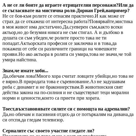
А не се ли боите да играете отрицателни персонажи?Или да
се съгласявате на мистична роля-Дориан Грей,например?
Не се боя-към ролите се отнасям практично.И как може от
страх да се откажеш от интересна работа?Повярвайте,мистика
в моя живот има достатъчно.Да,суеверен съм,както всеки
актьор,но до безумия никога не съм стигал. А и дълбоко в
душата си съм убеден,че ролите просто така не ти
попадат.Актьорската професия се заключва и в това,да
покажеш от себе си различните граници на човешките
прояви.Но ако актьора в ролята си умира,това не значи,че той
умира найстина.
Знам,че имате хоби...
Да,обичам лова!Много хора считат ловците убийци,но това не
е вярно.В природата това е съревнование.Аз не задушавам
риба с динамит и не бракониерствам.В животинския свят
действа закона на по-силния и не съществуват теци морални
норми и ценности,които са приети при хората.
Тоест,възстановявате силите си с помощта на адреналин?
Да,но обичам и пасивния отдих-да се потъркалям на дивана,да
си отспя,да гледам телевизор.
Сериалите със своето участие гледате ли?