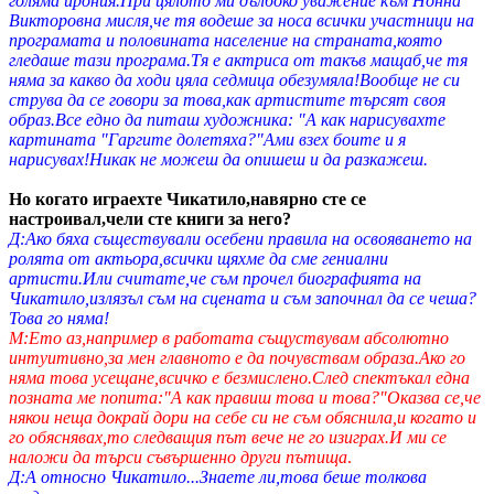
голяма ирония.При цялото ми дълбоко уважение към Нонна
Викторовна мисля,че тя водеше за носа всички участници на
програмата и половината население на страната,която
гледаше тази програма.Тя е актриса от такъв мащаб,че тя
няма за какво да ходи цяла седмица обезумяла!Вообще не си
струва да се говори за това,как артистите търсят своя
образ.Все едно да питаш художника: "А как нарисувахте
картината "Гаргите долетяха?"Ами взех боите и я
нарисувах!Никак не можеш да опишеш и да разкажеш.
Но когато играехте Чикатило,навярно сте се
настроивал,чели сте книги за него?
Д:Ако бяха съществували осебени правила на освояването на
ролята от актьора,всички щяхме да сме гениални
артисти.Или считате,че съм прочел биографията на
Чикатило,излязъл съм на сцената и съм започнал да се чеша?
Това го няма!
М:Ето аз,например в работата същуствувам абсолютно
интуитивно,за мен главното е да почувствам образа.Ако го
няма това усещане,всичко е безмислено.След спектъкал една
позната ме попита:"А как правиш това и това?"Оказва се,че
някои неща докрай дори на себе си не съм обяснила,и когато и
го обяснявах,то следващия път вече не го изиграх.И ми се
наложи да търси съвършенно други пътища
.
Д:А относно Чикатило...Знаете ли,това беше толкова