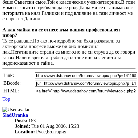
беше Съветски съюз.Той е класическия учен-затворник.В този
момент когато е трябвало да се родя,баща ми се е занимавал с
историята на княз Галицки и под влияние на тази личност ме
е нарекъл Даниил.
А как майка ви се отнесе към вашия професионален
избор?
Тя се радваше.Но ако по-подробно ми бяха разказали за
актьорската професия,може би бих помислил
пак.Негативните страни са много,но не си струва да се говори
за тях.Нали в зрителя трябва да остане впечатлението за
недоисказаност и тайна.
Link:
BBcode:
HTML:
Top
SladUranka
Posts:
163
Joined:
Tue 01 Aug 2006, 15:23
Location:
Русе,Болгария