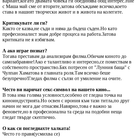
вариант,когато двамата човека ги обединява общ интерес.Ние
с Маша май сме от вторите,затова обсъждаме всичко,което
става в нашият творчески живот и в живота на колегите.
Критикувате ли ги?
Както се казва,не съди и няма да бъдеш съден.Но като
префесионалист знам добре процеса на работа.Затова
критиката не я избягвам.
А ако играе познат?
Тогава преставам да анализирам филма.Обичам киното до
самозабравяне!Ако е талантливо и интересно,се помествам в
собственото пространство.Бях потресен от "Лунния баща" с
Чулпан Хаматова в главната роля.Там всичко беше
безупречно!Гледах филма с сълзи от умиление на очите.
Често ви наричат секс-символ на нашето кино...
В това има голяма условност,особено от гледна точка на
киноиндустрията.Но освен с ирония към тази титла,по друг
начин не мога дае отнасям.Навярно,това е важно за
феновете,но в професионална та среда на подобни неща
гледат твърде скептично.
О как си погледнахте халката!
Често го правя(усмихва се)