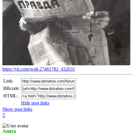
https://vk.com/wall-27461782_432631
Link:
BBcode:
HTML:
Hide post links
Show post links
Top
Анита