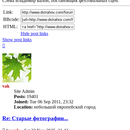
Слева Владимир Балон, постановщик фехтовальных сцен.
Link:
BBcode:
HTML:
Hide post links
Show post links
Top
vak
Site Admin
Posts:
19401
Joined:
Tue 06 Sep 2011, 23:32
Location:
небольшой европейский город
Re: Старые фотографии...
Unread