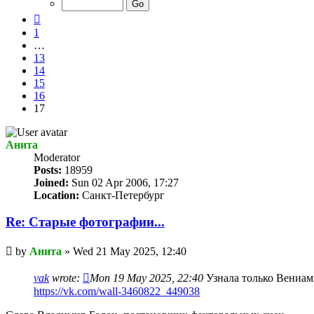
17
Previous
1
…
13
14
15
16
17
Анита
Мoderator
Posts:
18959
Joined:
Sun 02 Apr 2006, 17:27
Location:
Санкт-Петербург
Re: Старые фотографии...
Unread
by
Анита
»
Wed 21 May 2025, 12:40
post
vak
wrote:
Mon 19 May 2025, 22:40
Узнала только Вениам
https://vk.com/wall-3460822_449038