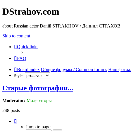
DStrahov.com
about Russian actor Daniil STRAKHOV / Даниил СТРАХОВ
Skip to content
Quick links
FAQ
Board index
Общие форумы / Common forums
Наш фотоа
Style:
Старые фотографии...
Moderator:
Модераторы
248 posts
Page
17
Jump to page:
of