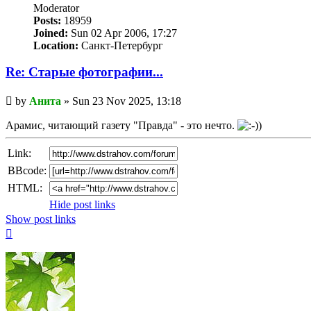
Мoderator
Posts:
18959
Joined:
Sun 02 Apr 2006, 17:27
Location:
Санкт-Петербург
Re: Старые фотографии...
Unread
by
Анита
»
Sun 23 Nov 2025, 13:18
post
Арамис, читающий газету "Правда" - это нечто.
Link:
BBcode:
HTML:
Hide post links
Show post links
Top